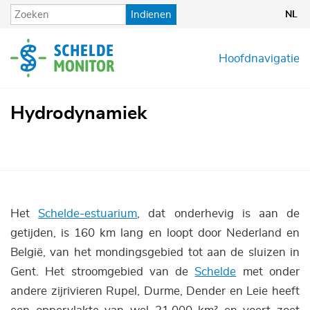
Overslaan
Indienen
NL
en
naar
de
Hoofdnavigatie
inhoud
gaan
Hydrodynamiek
Het
Schelde-estuarium
, dat onderhevig is aan de
getijden, is 160 km lang en loopt door Nederland en
België, van het mondingsgebied tot aan de sluizen in
Gent. Het stroomgebied van de
Schelde
met onder
andere zijrivieren Rupel, Durme, Dender en Leie heeft