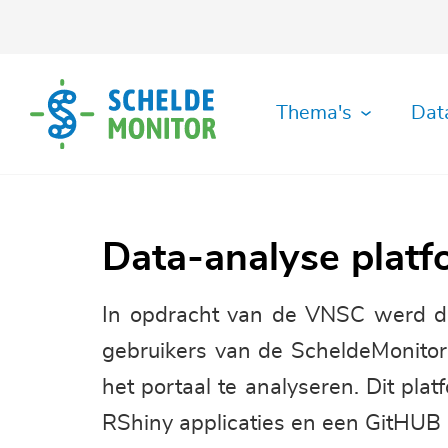
Overslaan
en
naar
de
inhoud
Thema's
Dat
gaan
Bestuur
Abiotische
Data
Historiek
Ecologisch
Grafieken
GitHUB-
Organisatie
Scheepvaart
Literatuur
MDA
en
Data
Download
Functioneren
Organisatie
Data
Recht
Toolbox
Archief
Monitoring
Handleidingen
Socio-
Metadata
Data-analyse platf
Archief
Fysisch
Grafieken-
economie
Diversiteit
Datafiche-
&
Gallerij
RShiny-
Kaarten
Soortenlijst
Habitats
Applicatie
Chemisch
Applicaties
Biotische
Veiligheid
In opdracht van de VNSC werd do
Data
IMIS-
Diversiteit
GIS-
Hydrodynamiek
Bibliotheek
RStudio-
gebruikers van de ScheldeMonito
Visserij
Soorten
Viewer
Server
het portaal te analyseren. Dit pla
Morfodynamiek
RShiny applicaties en een GitHUB o