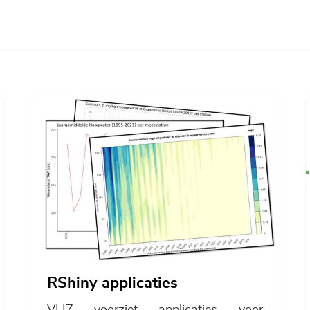
Afbeelding
RShiny applicaties
VLIZ voorziet applicaties voor