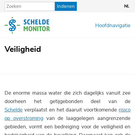
Overslaan
Indienen
NL
en
naar
de
Hoofdnavigatie
inhoud
gaan
Veiligheid
De enorme massa water die zich dagelijks vanuit zee
doorheen het getijgebonden deel van de
Schelde
verplaatst en het daaruit voortkomende
risico
op overstroming
van de laaggelegen aangrenzende
gebieden, vormt een bedreiging voor de veiligheid en