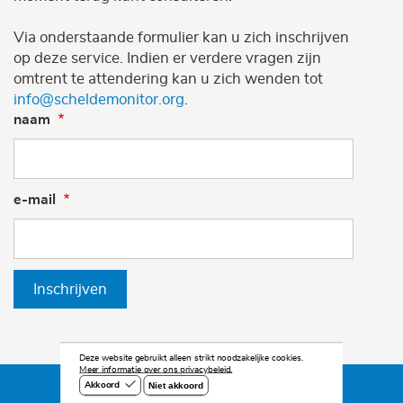
Via onderstaande formulier kan u zich inschrijven
op deze service. Indien er verdere vragen zijn
omtrent te attendering kan u zich wenden tot
info@scheldemonitor.org
.
naam
e-mail
Inschrijven
Deze website gebruikt alleen strikt noodzakelijke cookies.
Meer informatie over ons privacybeleid.
Niet akkoord
Akkoord
©2026 Scheldemonitor