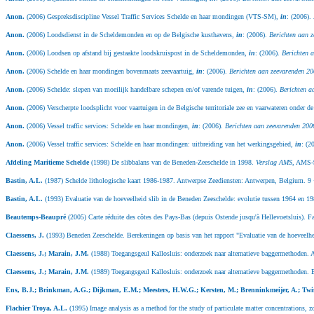
Anon.
(2006) Gespreksdiscipline Vessel Traffic Services Schelde en haar mondingen (VTS-SM),
in
: (2006).
Anon.
(2006) Loodsdienst in de Scheldemonden en op de Belgische kusthavens,
in
: (2006).
Berichten aan z
Anon.
(2006) Loodsen op afstand bij gestaakte loodskruispost in de Scheldemonden,
in
: (2006).
Berichten 
Anon.
(2006) Schelde en haar mondingen bovenmaats zeevaartuig,
in
: (2006).
Berichten aan zeevarenden 20
Anon.
(2006) Schelde: slepen van moeilijk handelbare schepen en/of varende tuigen,
in
: (2006).
Berichten a
Anon.
(2006) Verscherpte loodsplicht voor vaartuigen in de Belgische territoriale zee en vaarwateren onder
Anon.
(2006) Vessel traffic services: Schelde en haar mondingen,
in
: (2006).
Berichten aan zeevarenden 2006
Anon.
(2006) Vessel traffic services: Schelde en haar mondingen: uitbreiding van het werkingsgebied,
in
: (2
Afdeling Maritieme Schelde
(1998) De slibbalans van de Beneden-Zeeschelde in 1998.
Verslag AMS
, AMS-9
Bastin, A.L.
(1987) Schelde lithologische kaart 1986-1987. Antwerpse Zeediensten: Antwerpen, Belgium. 9 
Bastin, A.L.
(1993) Evaluatie van de hoeveelheid slib in de Beneden Zeeschelde: evolutie tussen 1964 en 
Beautemps-Beaupré
(2005) Carte réduite des côtes des Pays-Bas (depuis Ostende jusqu'à Hellevoetsluis). 
Claessens, J.
(1993) Beneden Zeeschelde. Berekeningen op basis van het rapport "Evaluatie van de hoeveelh
Claessens, J.; Marain, J.M.
(1988) Toegangsgeul Kallosluis: onderzoek naar alternatieve baggermethoden.
Claessens, J.; Marain, J.M.
(1989) Toegangsgeul Kallosluis: onderzoek naar alternatieve baggermethoden.
Ens, B.J.; Brinkman, A.G.; Dijkman, E.M.; Meesters, H.W.G.; Kersten, M.; Brenninkmeijer, A.; Twi
Flachier Troya, A.L.
(1995) Image analysis as a method for the study of particulate matter concentrations, 