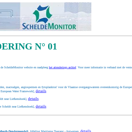
RING N° 01
op de ScheldeMonitor website en raadpleeg
het attenderings archief
. Voor meer informatie in verband met de vermel
den, macroalgen, angiospermen en fytoplankton' voor de Vlaamse overgangswateren overeenkomstig de Europese Ka
details
he European Water Framework],
details
ldt near Liefkenshoek],
details
r Scheldt near Liefkenshoek],
details
 (Mouth-Dendermonde)].
Afdeling Maritieme Toegang - Antwerpen,