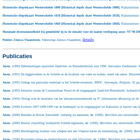
Historische dieptekaart Westerschelde 1800 [Historical depth chart Westerschelde 1800].
Rijksinstituut
Historische dieptekaart Westerschelde 1818 [Historical depth chart Westerschelde 1818].
Rijksinstituut
Historische dieptekaart Westerschelde 1860 [Historical depth chart Westerschelde 1860].
Rijksinstituut
Maximale ebstroomsnelheid bij gemiddeld tij in de situatie voor de laatste verdieping anno '97/'98 [Ma
details
Polders Zeeuws-Vlaanderen.
Waterschap Zeeuws-Vlaanderen,
Publicaties
Anon.
(1990) Debietmetingen spuiriolen Zandvliet- en Berendrechtsluis juni 1990. Antwerpse Zeediensten: 
Anon.
(1991) De baggerwerken in de Schelde en de kwaliteit van water en bodem: stand van zaken. Minister
Anon.
(1992) Gedrag van particulair materiaal in het Schelde-estuarium. IMDC: Antwerpen, Belgium. 92 pp
Anon.
(1993) Interactie tussen de Containerkaai Noord en de toegangsgeul Zandvliet-Berendrecht: hydrau
Anon.
(1993) Verslag over de resultaten van het laboratoriumonderzoek op 97 slibmonsters afkomstig uit 
Anon.
(1999) Evolutie 1997/1998/1999 van de bodempeil in de toegangsgeul tot Kallosluis in functie van 
Anon.
(2006) Beneden en Boven Zeeschelde: toelating tot aanmeren,
in
: (2006).
Berichten aan zeevarenden 
Anon.
(2006) Besluit vrijstelling loodsplicht Schelde-reglement,
in
: (2006).
Berichten aan zeevarenden 2006
Anon.
(2006) Bestelregeling loodsen voor schepen met een Vlaamse haven als bestemming,
in
: (2006).
Beri
Anon.
(2006) Bijzondere seinen en onderrichtingen ter rede Vlissingen,
in
: (2006).
Berichten aan zeevarende