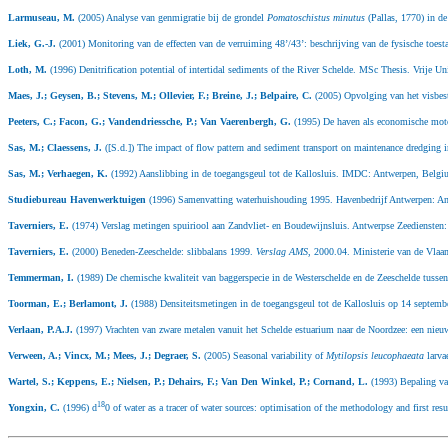
Larmuseau, M.
(2005) Analyse van genmigratie bij de grondel
Pomatoschistus minutus
(Pallas, 1770) in d
Liek, G.-J.
(2001) Monitoring van de effecten van de verruiming 48’/43’: beschrijving van de fysische toes
Loth, M.
(1996) Denitrification potential of intertidal sediments of the River Schelde. MSc Thesis. Vrije Un
Maes, J.; Geysen, B.; Stevens, M.; Ollevier, F.; Breine, J.; Belpaire, C.
(2005) Opvolging van het visbest
Peeters, C.; Facon, G.; Vandendriessche, P.; Van Vaerenbergh, G.
(1995) De haven als economische moto
Sas, M.; Claessens, J.
([S.d.]) The impact of flow pattern and sediment transport on maintenance dredging
Sas, M.; Verhaegen, K.
(1992) Aanslibbing in de toegangsgeul tot de Kallosluis. IMDC: Antwerpen, Belgi
Studiebureau Havenwerktuigen
(1996) Samenvatting waterhuishouding 1995. Havenbedrijf Antwerpen: A
Taverniers, E.
(1974) Verslag metingen spuiriool aan Zandvliet- en Boudewijnsluis. Antwerpse Zeediensten
Taverniers, E.
(2000) Beneden-Zeeschelde: slibbalans 1999.
Verslag AMS
, 2000.04. Ministerie van de Vla
Temmerman, I.
(1989) De chemische kwaliteit van baggerspecie in de Westerschelde en de Zeeschelde tuss
Toorman, E.; Berlamont, J.
(1988) Densiteitsmetingen in de toegangsgeul tot de Kallosluis op 14 septem
Verlaan, P.A.J.
(1997) Vrachten van zware metalen vanuit het Schelde estuarium naar de Noordzee: een nieuwe
Verween, A.; Vincx, M.; Mees, J.; Degraer, S.
(2005) Seasonal variability of
Mytilopsis leucophaeata
larva
Wartel, S.; Keppens, E.; Nielsen, P.; Dehairs, F.; Van Den Winkel, P.; Cornand, L.
(1993) Bepaling van
18
Yongxin, C.
(1996) d
0 of water as a tracer of water sources: optimisation of the methodology and first re