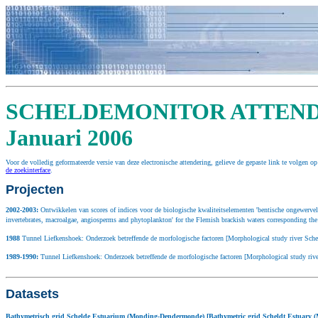
SCHELDEMONITOR ATTENDE
Januari 2006
Voor de volledig geformateerde versie van deze electronische attendering, gelieve de gepaste link te volgen 
de zoekinterface
.
Projecten
2002
-2003:
Ontwikkelen van scores of indices voor de biologische kwaliteitselementen 'bentische ongewervel
invertebrates, macroalgae, angiosperms and phytoplankton' for the Flemish brackish waters corresponding t
1988
Tunnel Liefkenshoek: Onderzoek betreffende de morfologische factoren [Morphological study river Sche
1989
-1990:
Tunnel Liefkenshoek: Onderzoek betreffende de morfologische factoren [Morphological study rive
Datasets
Bathymetrisch grid Schelde Estuarium (Monding-Dendermonde) [Bathymetric grid Scheldt Estuary