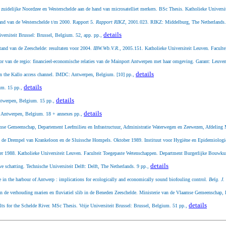
e zuidelijke Noordzee en Westerschelde aan de hand van microsatelliet merkers. BSc Thesis. Katholieke Univer
tand van de Westerschelde t/m 2000. Rapport 5.
Rapport RIKZ
, 2001.023. RIKZ: Middelburg, The Netherlands
details
iversiteit Brussel: Brussel, Belgium. 52, app. pp.,
and van de Zeeschelde: resultaten voor 2004.
IBW.Wb.V.R.
, 2005.151. Katholieke Universiteit Leuven. Facul
r van de regio: financieel-economische relaties van de Mainport Antwerpen met haar omgeving. Garant: Leu
details
 in the Kallo access channel. IMDC: Antwerpen, Belgium. [10] pp.,
details
um. 15 pp.,
details
ntwerpen, Belgium. 15 pp.,
details
: Antwerpen, Belgium. 18 + annexes pp.,
amse Gemeenschap, Departement Leefmilieu en Infrastructuur, Administratie Waterwegen en Zeewezen, Afdeling
en de Drempel van Krankeloon en de Sluissche Hompels. Oktober 1989. Instituut voor Hygiëne en Epidemiologi
ber 1988. Katholieke Universiteit Leuven. Faculteit Toegepaste Wetenschappen. Department Burgerlijke Bouwk
details
 schatting. Technische Universiteit Delft: Delft, The Netherlands. 9 pp.,
e in the harbour of Antwerp : implications for ecologically and economically sound biofouling control.
Belg. J.
 de verhouding marien en fluviatiel slib in de Beneden Zeeschelde. Ministerie van de Vlaamse Gemeenschap, 
details
sults for the Schelde River. MSc Thesis. Vrije Universiteit Brussel: Brussel, Belgium. 51 pp.,