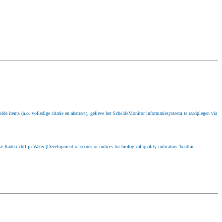
de items (a.o. volledige citatie en abstract), gelieve het ScheldeMonitor informatiesysteem te raadplegen via
derrichtlijn Water [Development of scores or indices for biological quality indicators 'benthic