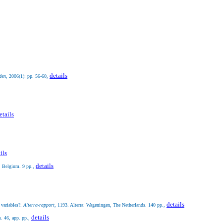
details
den,
2006(1): pp. 56-60,
etails
ils
details
n, Belgium. 9 pp.,
details
 variables?.
Alterra-rapport
, 1193. Alterra: Wageningen, The Netherlands. 140 pp.,
details
m. 46, app. pp.,