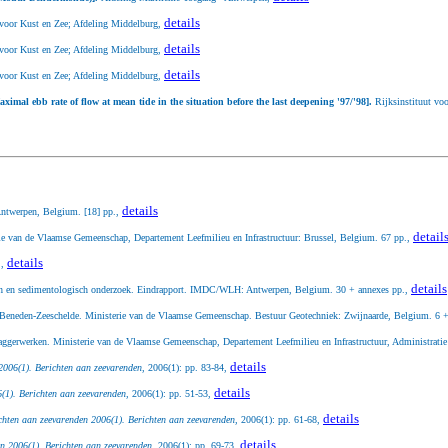
details
 voor Kust en Zee; Afdeling Middelburg,
details
 voor Kust en Zee; Afdeling Middelburg,
details
 voor Kust en Zee; Afdeling Middelburg,
ximal ebb rate of flow at mean tide in the situation before the last deepening '97/'98].
Rijksinstituut vo
details
Antwerpen, Belgium. [18] pp.,
detail
ie van de Vlaamse Gemeenschap, Departement Leefmilieu en Infrastructuur: Brussel, Belgium. 67 pp.,
details
.,
details
lisch en sedimentologisch onderzoek. Eindrapport. IMDC/WLH: Antwerpen, Belgium. 30 + annexes pp.,
de Beneden-Zeeschelde. Ministerie van de Vlaamse Gemeenschap. Bestuur Geotechniek: Zwijnaarde, Belgium. 6 
baggerwerken. Ministerie van de Vlaamse Gemeenschap, Departement Leefmilieu en Infrastructuur, Administrat
details
2006(1). Berichten aan zeevarenden,
2006(1): pp. 83-84,
details
(1). Berichten aan zeevarenden,
2006(1): pp. 51-53,
details
chten aan zeevarenden 2006(1). Berichten aan zeevarenden,
2006(1): pp. 61-68,
details
n 2006(1). Berichten aan zeevarenden,
2006(1): pp. 69-73,