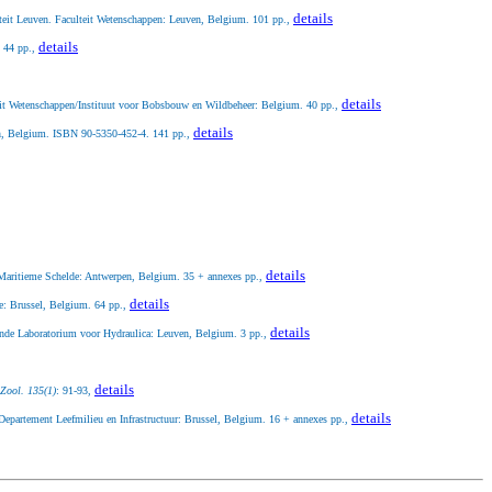
details
siteit Leuven. Faculteit Wetenschappen: Leuven, Belgium. 101 pp.,
details
. 44 pp.,
details
teit Wetenschappen/Instituut voor Bobsbouw en Wildbeheer: Belgium. 40 pp.,
details
ven, Belgium. ISBN 90-5350-452-4. 141 pp.,
details
 Maritieme Schelde: Antwerpen, Belgium. 35 + annexes pp.,
details
e: Brussel, Belgium. 64 pp.,
details
unde Laboratorium voor Hydraulica: Leuven, Belgium. 3 pp.,
details
 Zool. 135(1)
: 91-93,
details
Departement Leefmilieu en Infrastructuur: Brussel, Belgium. 16 + annexes pp.,