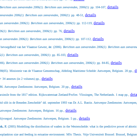
details
Berichten aan zeevarenden 2006(1). Berichten aan zeevarenden,
2006(1): pp. 104-107,
details
eevarenden 2006(1). Berichten aan zeevarenden,
2006(1): pp. 48-51,
details
aan zeevarenden 2006(1). Berichten aan zeevarenden,
2006(1): pp. 112-119,
details
06(1). Berichten aan zeevarenden,
2006(1): pp. 76,
details
an zeevarenden 2006(1). Berichten aan zeevarenden,
2006(1): pp. 107-112,
 de bevoegdheid van het Vlaamse Gewest,
in
: (2006).
Berichten aan zeevarenden 2006(1). Berichten aan zeevaren
details
(1). Berichten aan zeevarenden,
2006(1): pp. 85-103,
details
006).
Berichten aan zeevarenden 2006(1). Berichten aan zeevarenden,
2006(1): pp. 84-85,
d
8(05). Ministerie van de Vlaamse Gemeenschap, Afdeling Maritieme Schelde: Antwerpen, Belgium. 28 pp.,
details
+ 34 annexes (in 2 volumes) pp.,
details
1986. Antwerpse Zeediensten: Antwerpen, Belgium. 20 pp.,
deta
Facsimile from the 1817 edition. Rijkswaterstaat Zeeland/ProSes: Vlissingen, The Netherlands. 1 map pp.,
eid slib in de Beneden Zeeschelde" dd. september 1993 van Dr. A.L. Bastin. Antwerpse Zeediensten: Antwerpe
details
 Antwerpse Zeediensten: Antwerpen, Belgium. 16 pp.,
details
 Bijvoegsel. Antwerpse Zeediensten: Antwerpen, Belgium. 5 pp.,
sk, F.
(2005) Modelling the distribution of waders in the Westerschelde: what is the predictive power of abiotic
zooplankton size and feeding in estuarine environment. MSc Thesis. Vrije Universiteit Brussel: Brussel, Belgiu