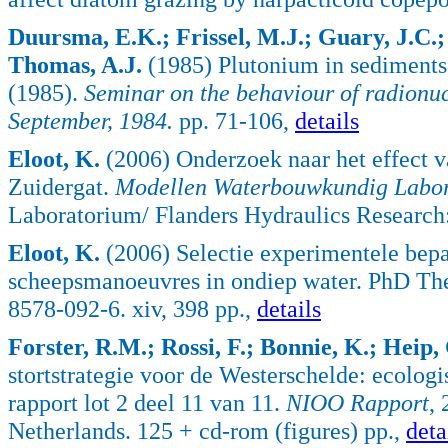
Duursma, E.K.; Frissel, M.J.; Guary, J.C.
Thomas, A.J.
(1985) Plutonium in sediments
(1985).
Seminar on the behaviour of radionuc
September, 1984.
pp. 71-106,
details
Eloot, K.
(2006) Onderzoek naar het effect v
Zuidergat.
Modellen Waterbouwkundig Labora
Laboratorium/ Flanders Hydraulics Research:
Eloot, K.
(2006) Selectie experimentele bepa
scheepsmanoeuvres in ondiep water. PhD The
8578-092-6. xiv, 398 pp.,
details
Forster, R.M.; Rossi, F.; Bonnie, K.; Heip
stortstrategie voor de Westerschelde: ecolo
rapport lot 2 deel 11 van 11.
NIOO Rapport
,
Netherlands. 125 + cd-rom (figures) pp.,
deta