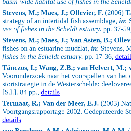
basin-wide habitat use of fishes in the Scheld
Stevens, M.; Maes, J.; Ollevier, F.
(2006) Ta
strategy of an intertidal fish assemblage,
in
: 
use of fishes in the Scheldt estuary.
pp. 37-59
Stevens, M.; Maes, J.; Van Asten, B.; Ollevi
fishes on an estuarine mudflat,
in
: Stevens, 
fishes in the Scheldt estuary.
pp. 17-36,
detai
Tánczos, I.; Wang, Z.B.; van Helvert, M.;
Vooronderzoek naar het voorspellen van het
stortstrategie in de Westerschelde: deelove
[S.l.]. 84 pp.,
details
Termaat, R.; Van der Meer, E.J.
(2003) Na
Voortgangsrapportage 2002. Gedeputeerde Sta
details
van Berchum, A.M.; Adriaensen, M.A.M.
(