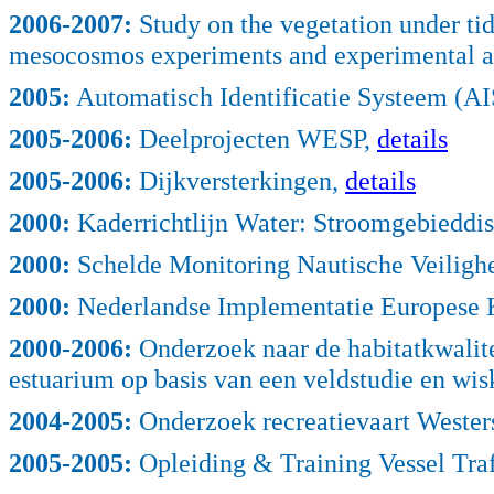
2006
-2007:
Study on the vegetation under tida
mesocosmos experiments and experimental a
2005
:
Automatisch Identificatie Systeem (AI
2005
-2006:
Deelprojecten WESP,
details
2005
-2006:
Dijkversterkingen,
details
2000
:
Kaderrichtlijn Water: Stroomgebieddis
2000
:
Schelde Monitoring Nautische Veiligh
2000
:
Nederlandse Implementatie Europese K
2000
-2006:
Onderzoek naar de habitatkwalitei
estuarium op basis van een veldstudie en wi
2004
-2005:
Onderzoek recreatievaart Wester
2005
-2005:
Opleiding & Training Vessel Traf