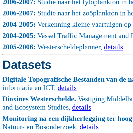
2006
-2007:
Studie naar het fytoplankton in 
2006
-2007:
Studie naar het zoöplankton in h
2004
-2005:
Verkenning kleine vaartuigen op
2004
-2005:
Vessel Traffic Management and I
2005
-2006:
Westerscheldeplanner,
details
Datasets
Digitale Topografische Bestanden van de na
informatie en ICT,
details
Dioxines Westerschelde.
Vestiging Middelbur
and Ecosystem Studies,
details
Monitoring na een dijkherlegging ter hoo
Natuur- en Bosonderzoek,
details