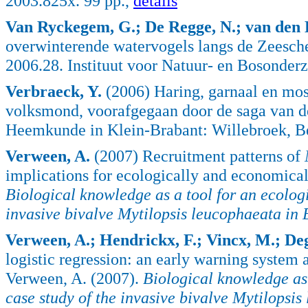
2003.825x. 99 pp.,
details
Van Ryckegem, G.; De Regge, N.; van den 
overwinterende watervogels langs de Zeesch
2006.28. Instituut voor Natuur- en Bosonder
Verbraeck, Y.
(2006) Haring, garnaal en mos
volksmond, voorafgegaan door de saga van de
Heemkunde in Klein-Brabant: Willebroek, B
Verween, A.
(2007) Recruitment patterns of
implications for ecologically and economical
Biological knowledge as a tool for an ecologi
invasive bivalve
Mytilopsis leucophaeata
in 
Verween, A.; Hendrickx, F.; Vincx, M.; Deg
logistic regression: an early warning system 
Verween, A. (2007).
Biological knowledge as 
case study of the invasive bivalve
Mytilopsis