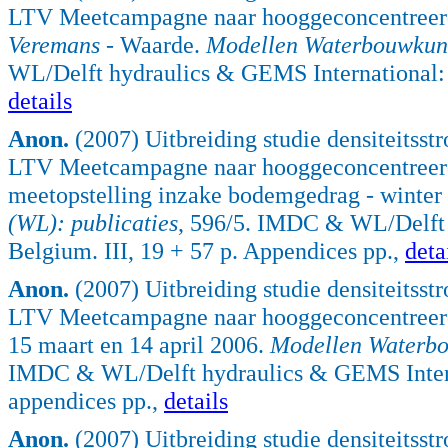
LTV Meetcampagne naar hooggeconcentreerde
Veremans
- Waarde.
Modellen Waterbouwkund
WL/Delft hydraulics & GEMS International: 
details
Anon.
(2007) Uitbreiding studie densiteitss
LTV Meetcampagne naar hooggeconcentreerde 
meetopstelling inzake bodemgedrag - winter
(WL): publicaties
, 596/5. IMDC & WL/Delft 
Belgium. III, 19 + 57 p. Appendices pp.,
deta
Anon.
(2007) Uitbreiding studie densiteitss
LTV Meetcampagne naar hooggeconcentreerde 
15 maart en 14 april 2006.
Modellen Waterbo
IMDC & WL/Delft hydraulics & GEMS Interna
appendices pp.,
details
Anon.
(2007) Uitbreiding studie densiteitss