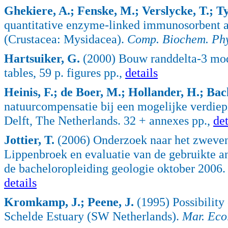
Ghekiere, A.; Fenske, M.; Verslycke, T.; Ty
quantitative enzyme-linked immunosorbent as
(Crustacea: Mysidacea).
Comp. Biochem. Phys
Hartsuiker, G.
(2000) Bouw randdelta-3 mod
tables, 59 p. figures pp.,
details
Heinis, F.; de Boer, M.; Hollander, H.; Ba
natuurcompensatie bij een mogelijke verdiep
Delft, The Netherlands. 32 + annexes pp.,
det
Jottier, T.
(2006) Onderzoek naar het zweven
Lippenbroek en evaluatie van de gebruikte a
de bacheloropleiding geologie oktober 2006. 
details
Kromkamp, J.; Peene, J.
(1995) Possibility
Schelde Estuary (SW Netherlands).
Mar. Ecol