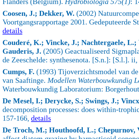
Flanders (Belgium).
Hydrobiologia 575(1)
: 
Coosen, J.; Dekker, W.
(2002) Natuurcompe
Voortgangsrapportage 2001. Gedeputeerde Sta
details
Couderé, K.; Vincke, J.; Nachtergaele, L.
Gauderis, J.
(2005) Geactualiseerd Sigmaplan
de Zeeschelde: synthesenota. [S.n.]: [S.l.]. ii,
Cumps, F.
(1993) Tijoverzichtsmodel van de
van Saaftinge.
Modellen Waterbouwkundig La
Waterbouwkundig Laboratorium: Borgerhout,
De Mesel, I.; Derycke, S.; Swings, J.; Vinc
decomposition processes: does within-trophic
157-166,
details
De Troch, M.; Houthoofd, L.; Chepurnov, V
affect diatom grazing by harpacticoid copep