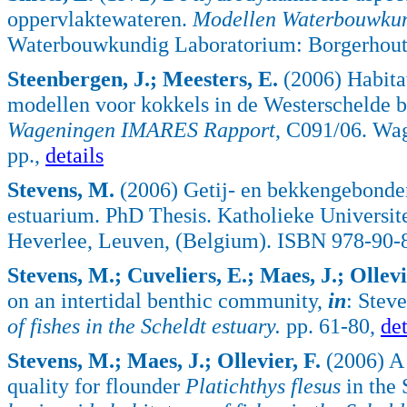
oppervlaktewateren.
Modellen Waterbouwkund
Waterbouwkundig Laboratorium: Borgerhout, 
Steenbergen, J.; Meesters, E.
(2006) Habitat
modellen voor kokkels in de Westerschelde b
Wageningen IMARES Rapport
, C091/06. Wa
pp.,
details
Stevens, M.
(2006) Getij- en bekkengebonden
estuarium. PhD Thesis. Katholieke Universit
Heverlee, Leuven, (Belgium). ISBN 978-90-
Stevens, M.; Cuveliers, E.; Maes, J.; Ollevi
on an intertidal benthic community,
in
: Stev
of fishes in the Scheldt estuary.
pp. 61-80,
det
Stevens, M.; Maes, J.; Ollevier, F.
(2006) A 
quality for flounder
Platichthys flesus
in the 