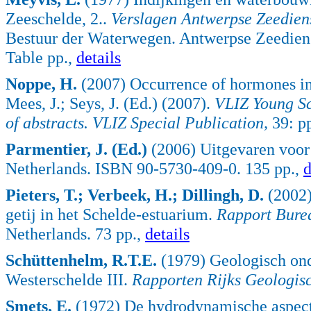
Zeeschelde, 2..
Verslagen Antwerpse Zeedien
Bestuur der Waterwegen. Antwerpse Zeediens
Table pp.,
details
Noppe, H.
(2007) Occurrence of hormones in 
Mees, J.; Seys, J. (Ed.) (2007).
VLIZ Young Sc
of abstracts. VLIZ Special Publication,
39: p
Parmentier, J. (Ed.)
(2006) Uitgevaren voor
Netherlands. ISBN 90-5730-409-0. 135 pp.,
d
Pieters, T.; Verbeek, H.; Dillingh, D.
(2002)
getij in het Schelde-estuarium.
Rapport Bure
Netherlands. 73 pp.,
details
Schüttenhelm, R.T.E.
(1979) Geologisch on
Westerschelde III.
Rapporten Rijks Geologis
Smets, E.
(1972) De hydrodynamische aspecte