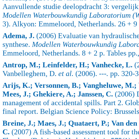
Aanvullende studie deelopdracht 3: vergelijki
Modellen Waterbouwkundig Laboratorium (WL
3). Alkyon: Emmeloord, Netherlands. 26 + 9 p
Adema, J.
(2006) Evaluatie van hydraulische
synthese.
Modellen Waterbouwkundig Laborat
Emmeloord, Netherlands. 8 + 2 p. Tables pp.
Antrop, M.; Leinfelder, H.; Vanhecke, L.
(2
Vanbelleghem, D.
et al.
(2006).
---.
pp. 320-
Arijs, K.; Versonnen, B.; Vangheluwe, M.;
Mees, J.; Ghekiere, A.; Janssen, C.
(2006) D
management of accidental spills. Part 2. Glo
final report. Belgian Science Policy: Brussel
Breine, J.; Maes, J.; Quataert, P.; Van den
C.
(2007) A fish-based assessment tool for the