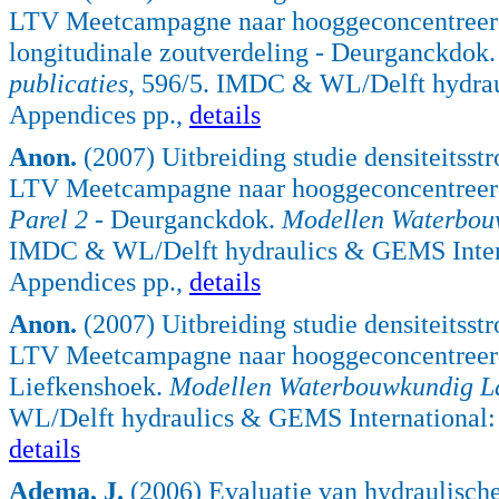
LTV Meetcampagne naar hooggeconcentreerde 
longitudinale zoutverdeling - Deurganckdok
publicaties
, 596/5. IMDC & WL/Delft hydrauli
Appendices pp.,
details
Anon.
(2007) Uitbreiding studie densiteitss
LTV Meetcampagne naar hooggeconcentreerde 
Parel 2
- Deurganckdok.
Modellen Waterbouw
IMDC & WL/Delft hydraulics & GEMS Interna
Appendices pp.,
details
Anon.
(2007) Uitbreiding studie densiteitss
LTV Meetcampagne naar hooggeconcentreerde
Liefkenshoek.
Modellen Waterbouwkundig La
WL/Delft hydraulics & GEMS International: 
details
Adema, J.
(2006) Evaluatie van hydraulische