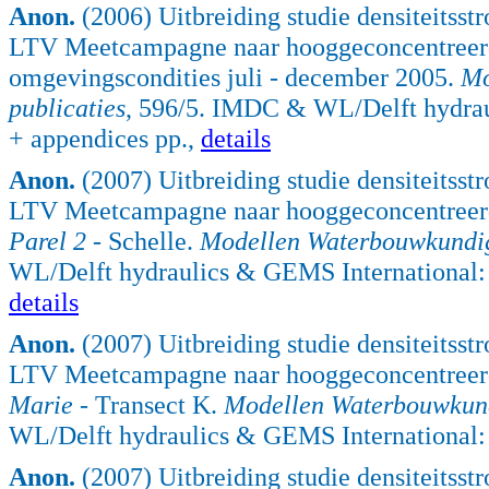
Anon.
(2006) Uitbreiding studie densiteitss
LTV Meetcampagne naar hooggeconcentreerde 
omgevingscondities juli - december 2005.
Mo
publicaties
, 596/5. IMDC & WL/Delft hydrau
+ appendices pp.,
details
Anon.
(2007) Uitbreiding studie densiteitss
LTV Meetcampagne naar hooggeconcentreerde 
Parel 2
- Schelle.
Modellen Waterbouwkundig
WL/Delft hydraulics & GEMS International: 
details
Anon.
(2007) Uitbreiding studie densiteitss
LTV Meetcampagne naar hooggeconcentreerde
Marie
- Transect K.
Modellen Waterbouwkund
WL/Delft hydraulics & GEMS International: 
Anon.
(2007) Uitbreiding studie densiteitss