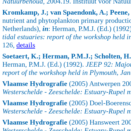
Natuurbehoud
, 2004.19. Instituut voor Natu
Kromkamp, J.; van Spaendonk, A.; Peene, J
nutrient and phytoplankton primary productio
Netherlands),
in
: Herman, P.M.J. (Ed.) (1992
tidal estuaries: report of the workshop held 
126,
details
Soetaert, K.; Herman, P.M.J.; Scholten, H.
Herman, P.M.J. (Ed.) (1992).
JEEP 92: Major 
report of the workshop held in Plymouth, Jan
Vlaamse Hydrografie
(2005) Antwerpen 20
Westerschelde - Zeeschelde: Estuary-Rupel 
Vlaamse Hydrografie
(2005) Doel-Boerens
Westerschelde - Zeeschelde: Estuary-Rupel 
Vlaamse Hydrografie
(2005) Hansweert 20
Westerschelde - Zeeschelde: Estuary-Rupel 