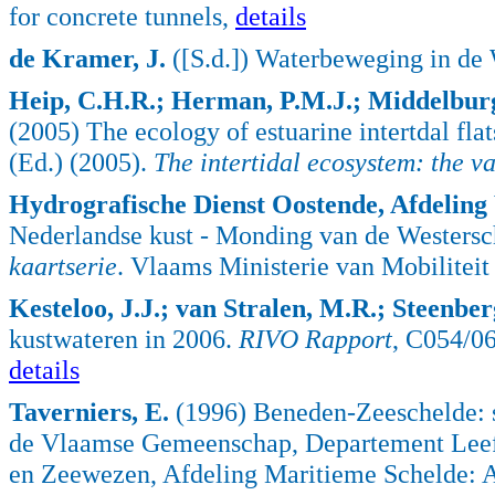
for concrete tunnels,
details
de Kramer, J.
([S.d.]) Waterbeweging in de W
Heip, C.H.R.; Herman, P.M.J.; Middelburg, 
(2005) The ecology of estuarine intertdal fla
(Ed.) (2005).
The intertidal ecosystem: the va
Hydrografische Dienst Oostende, Afdelin
Nederlandse kust - Monding van de Westersc
kaartserie
. Vlaams Ministerie van Mobilitei
Kesteloo, J.J.; van Stralen, M.R.; Steenber
kustwateren in 2006.
RIVO Rapport
, C054/0
details
Taverniers, E.
(1996) Beneden-Zeeschelde: 
de Vlaamse Gemeenschap, Departement Leefm
en Zeewezen, Afdeling Maritieme Schelde: A