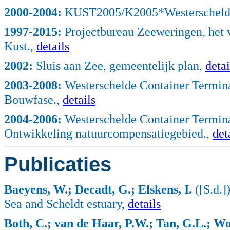
2000
-2004:
KUST2005/K2005*Westerschel
1997
-2015:
Projectbureau Zeeweringen, het 
Kust.,
details
2002
:
Sluis aan Zee, gemeentelijk plan,
detai
2003
-2008:
Westerschelde Container Termina
Bouwfase.,
details
2004
-2006:
Westerschelde Container Termina
Ontwikkeling natuurcompensatiegebied.,
det
Publicaties
Baeyens, W.; Decadt, G.; Elskens, I.
([S.d.]
Sea and Scheldt estuary,
details
Both, C.; van de Haar, P.W.; Tan, G.L.; W