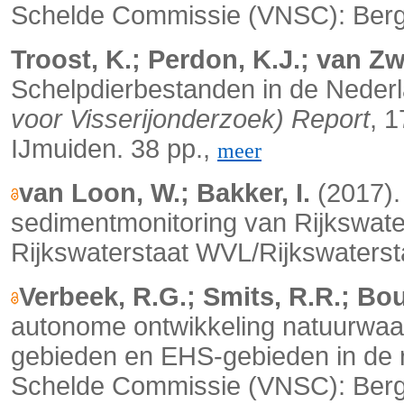
Schelde Commissie (VNSC): Berge
Troost, K.; Perdon, K.J.; van Zwo
Schelpdierbestanden in de Neder
voor Visserijonderzoek) Report
, 
IJmuiden. 38 pp.,
meer
van Loon, W.; Bakker, I.
(2017).
sedimentmonitoring van Rijkswate
Rijkswaterstaat WVL/Rijkswatersta
Verbeek, R.G.; Smits, R.R.; Bou
autonome ontwikkeling natuurwaa
gebieden en EHS-gebieden in de
Schelde Commissie (VNSC): Berg