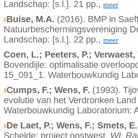
Landschap: [s.l.]. 21 pp.,
meer
Buise, M.A.
(2016). BMP in Saef
Natuurbeschermingsvereniging De 
Landschap: [s.l.]. 22 pp.,
meer
Coen, L.; Peeters, P.; Verwaest, 
Bovendijle: optimalisatie overloop
15_091_1. Waterbouwkundig Labor
Cumps, F.; Wens, F.
(1993). Tij
evolutie van het Verdronken Land
Waterbouwkundig Laboratorium: A
De Laet, P.; Wens, F.; Smets, E.
Schelde: project oostwest.
WL Ra