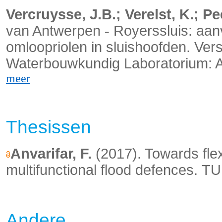
Vercruysse, J.B.; Verelst, K.; Pee
van Antwerpen
Royerssluis: aanv
‐
omloopriolen in sluishoofden. Vers
Waterbouwkundig Laboratorium: Ant
meer
Thesissen
Anvarifar, F.
(2017). Towards flex
multifunctional flood defences.
TU 
Andere