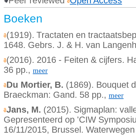
Peer reviewed
Open Access
Boeken
(1919). Tractaten en tractaatsbe
1648. Gebrs. J. & H. van Langen
(2016). 2016 - Feiten & cijfers.
36 pp.,
meer
Du Mortier, B.
(1869). Bouquet du
Braeckman: Gand. 58 pp.,
meer
Jans, M.
(2015). Sigmaplan: val
Gepresenteerd op 'CIW Symposium
16/11/2015, Brussel. Waterwegen e