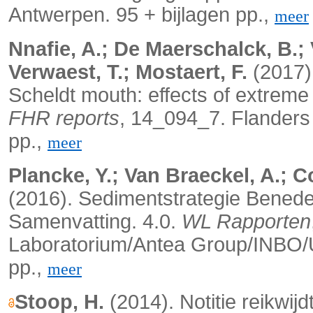
Antwerpen. 95 + bijlagen pp.,
meer
Nnafie, A.; De Maerschalck, B.;
Verwaest, T.; Mostaert, F.
(2017)
Scheldt mouth: effects of extreme
FHR reports
, 14_094_7. Flanders
pp.,
meer
Plancke, Y.; Van Braeckel, A.; Co
(2016).
Sedimentstrategie Benede
Samenvatting. 4.0.
WL Rapporten
Laboratorium/Antea Group/INBO/Uni
pp.,
meer
Stoop, H.
(2014). Notitie reikwij