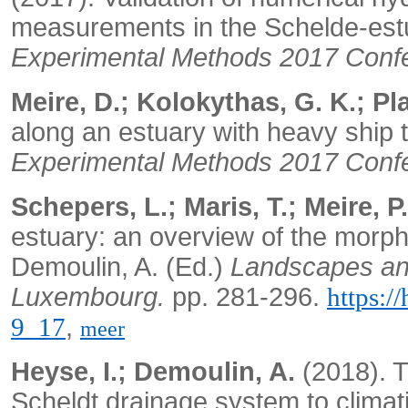
measurements in the Schelde-est
Experimental Methods 2017 Con
Meire, D.; Kolokythas, G. K.; Pl
along an estuary with heavy ship t
Experimental Methods 2017 Con
Schepers, L.; Maris, T.; Meire,
estuary: an overview of the morph
Demoulin, A. (Ed.)
Landscapes an
Luxembourg.
pp. 281-296.
https:/
,
9_17
meer
Heyse, I.; Demoulin, A.
(2018). T
Scheldt drainage system to climati