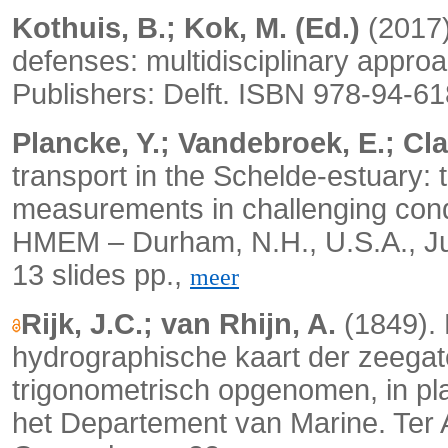
Kothuis, B.; Kok, M. (Ed.)
(2017).
defenses: multidisciplinary appro
Publishers: Delft. ISBN 978-94-6
Plancke, Y.; Vandebroek, E.; Cla
transport in the Schelde-estuary:
measurements in challenging con
HMEM – Durham, N.H., U.S.A., J
13 slides pp.,
meer
Rijk, J.C.; van Rhijn, A.
(1849). 
hydrographische kaart der zeega
trigonometrisch opgenomen, in pla
het Departement van Marine. Ter 