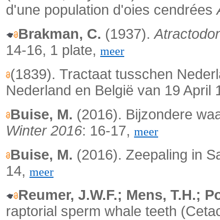
d'une population d'oies cendrées
Brakman, C.
(1937).
Atractodo
14-16, 1 plate,
meer
(1839).
Tractaat tusschen Neder
Nederland en België van 19 April
Buise, M.
(2016). Bijzondere wa
Winter 2016
: 16-17,
meer
Buise, M.
(2016). Zeepaling in S
14,
meer
Reumer, J.W.F.; Mens, T.H.; Po
raptorial sperm whale teeth (Ceta