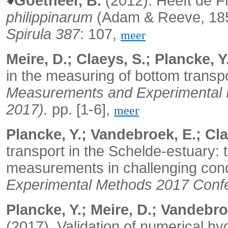
Goetheer, B.
(2012). Heeft de Fi
philippinarum
(Adam & Reeve, 1850
Spirula 387
: 107,
meer
Meire, D.; Claeys, S.; Plancke, Y
in the measuring of bottom trans
Measurements and Experimental
2017).
pp. [1-6],
meer
Plancke, Y.; Vandebroek, E.; Cla
transport in the Schelde-estuary:
measurements in challenging cond
Experimental Methods 2017 Con
Plancke, Y.; Meire, D.; Vandebro
(2017).
Validation of numerical h