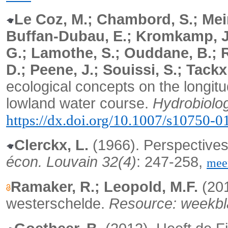
Le Coz, M.; Chambord, S.; Meire
Buffan-Dubau, E.; Kromkamp, J.C
G.; Lamothe, S.; Ouddane, B.; R
D.; Peene, J.; Souissi, S.; Tack
ecological concepts on the longitu
lowland water course.
Hydrobiolog
https://dx.doi.org/10.1007/s10750-
Clerckx, L.
(1966). Perspectives
écon. Louvain 32(4)
: 247-258,
mee
Ramaker, R.; Leopold, M.F.
(20
westerschelde.
Resource: weekbl