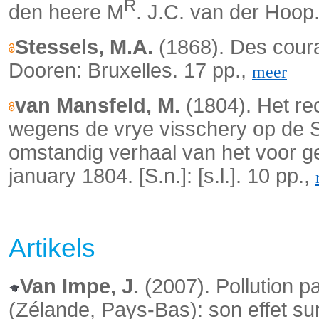
R
den heere M
. J.C. van der Hoop
Stessels, M.A.
(1868). Des coura
Dooren: Bruxelles. 17 pp.,
meer
van Mansfeld, M.
(1804). Het re
wegens de vrye visschery op de 
omstandig verhaal van het voor g
january 1804. [S.n.]: [s.l.]. 10 pp.,
Artikels
Van Impe, J.
(2007).
Pollution p
(Zélande, Pays-Bas): son effet sur