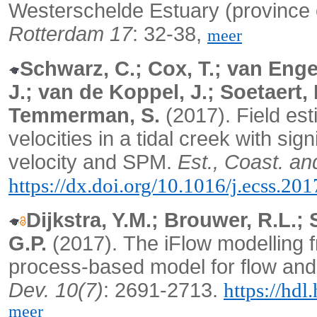
Westerschelde Estuary (province 
Rotterdam 17
: 32-38,
meer
Schwarz, C.; Cox, T.; van Enge
J.; van de Koppel, J.; Soetaert, 
Temmerman, S.
(2017).
Field est
velocities in a tidal creek with sig
velocity and SPM.
Est., Coast. an
https://dx.doi.org/10.1016/j.ecss.20
Dijkstra, Y.M.; Brouwer, R.L.
G.P.
(2017).
The iFlow modelling 
process-based model for flow and 
Dev. 10(7)
: 2691-2713.
https://hd
meer