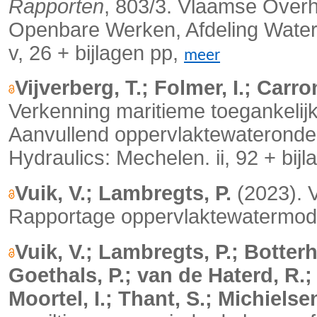
Rapporten
, 803/3. Vlaamse Overh
Openbare Werken, Afdeling Water
v, 26 + bijlagen pp,
meer
Vijverberg, T.; Folmer, I.; Carron
Verkenning maritieme toegankelij
Aanvullend oppervlaktewaterond
Hydraulics: Mechelen. ii, 92 + bij
Vuik, V.; Lambregts, P.
(2023). V
Rapportage oppervlaktewatermodell
Vuik, V.; Lambregts, P.; Botterh
Goethals, P.; van de Haterd, R.;
Moortel, I.; Thant, S.; Michielsen