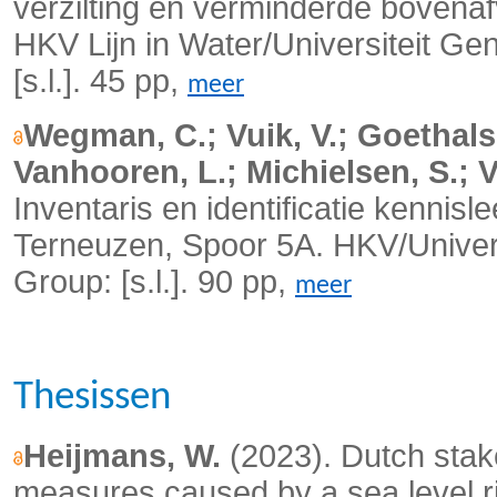
verzilting en verminderde bovena
HKV Lijn in Water/Universiteit G
[s.l.]. 45 pp,
meer
Wegman, C.; Vuik, V.; Goethals,
Vanhooren, L.; Michielsen, S.; V
Inventaris en identificatie kenni
Terneuzen, Spoor 5A. HKV/Univer
Group: [s.l.]. 90 pp,
meer
Thesissen
Heijmans, W.
(2023). Dutch stak
measures caused by a sea level ri