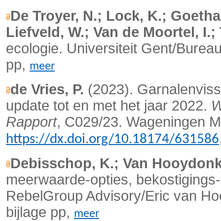
De Troyer, N.; Lock, K.; Goetha
Liefveld, W.; Van de Moortel, I.;
ecologie. Universiteit Gent/Burea
pp,
meer
de Vries, P.
(2023). Garnalenviss
update tot en met het jaar 2022.
W
Rapport
, C029/23. Wageningen Ma
https://dx.doi.org/10.18174/631586
Debisschop, K.; Van Hooydonk,
meerwaarde-opties, bekostigings-
RebelGroup Advisory/Eric van Ho
bijlage pp,
meer