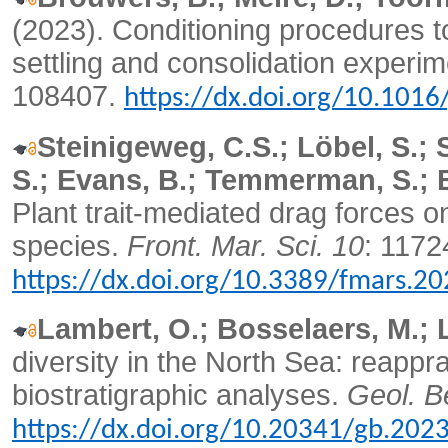
(2023).
Conditioning procedures t
settling and consolidation experi
108407.
https://dx.doi.org/10.1016
Steinigeweg, C.S.; Löbel, S.; 
S.; Evans, B.; Temmerman, S.; Bo
Plant trait-mediated drag forces o
species.
Front. Mar. Sci. 10
: 1172
https://dx.doi.org/10.3389/fmars.2
Lambert, O.; Bosselaers, M.; 
diversity in the North Sea: reapp
biostratigraphic analyses.
Geol. B
https://dx.doi.org/10.20341/gb.202