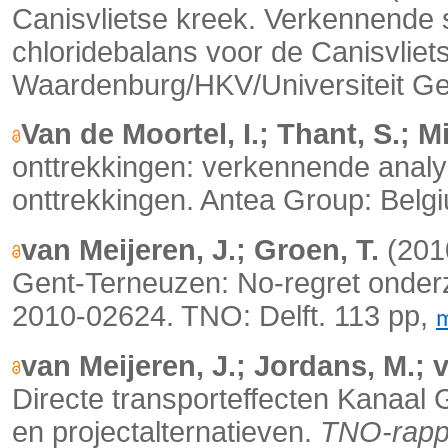
Canisvlietse kreek. Verkennende 
chloridebalans voor de Canisvliet
Waardenburg/HKV/Universiteit Gen
Van de Moortel, I.; Thant, S.; M
onttrekkingen: verkennende analyse
onttrekkingen. Antea Group: Belg
van Meijeren, J.; Groen, T.
(2010
Gent-Terneuzen: No-regret onde
2010-02624. TNO: Delft. 113 pp,
van Meijeren, J.; Jordans, M.; v
Directe transporteffecten Kanaal G
en projectalternatieven.
TNO-rapp