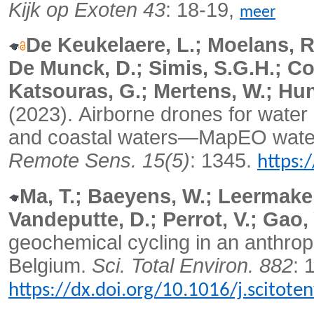
Kijk op Exoten 43
: 18-19,
meer
De Keukelaere, L.; Moelans, R.
De Munck, D.; Simis, S.G.H.; Co
Katsouras, G.; Mertens, W.; Hunt
(2023).
Airborne drones for water q
and coastal waters—MapEO water 
Remote Sens. 15(5)
: 1345.
https:
Ma, T.; Baeyens, W.; Leermakers
Vandeputte, D.; Perrot, V.; Gao, 
geochemical cycling in an anthropo
Belgium.
Sci. Total Environ. 882
: 
https://dx.doi.org/10.1016/j.scitot