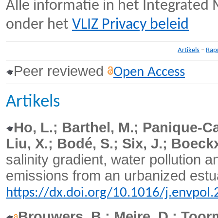
Alle informatie in het Integrated
onder het
VLIZ Privacy beleid
Artikels
–
Rap
Peer reviewed
Open Access
Artikels
Ho, L.; Barthel, M.; Panique-C
Liu, X.; Bodé, S.; Six, J.; Boeckx
salinity gradient, water pollution
emissions from an urbanized estu
https://dx.doi.org/10.1016/j.envpol
Brouwers, B.; Meire, D.; Toorm