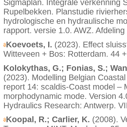
Sigmaplan. Integrale verkenning 
Rupelbekken. Planstudie rivierher
hydrologische en hydraulische m
rapport. versie 1.0. AWZ. Afdelin
Koevoets, I.
(2023). Effect slui
Witteveen + Bos: Rotterdam. 44 +
Kolokythas, G.; Fonias, S.; Wan
(2023).
Modelling Belgian Coasta
report 14: scaldis-Coast model – 
morphodynamic mode.
Version 4.
Hydraulics Research: Antwerp. VII
Koopal, R.; Carlier, K.
(2008). V