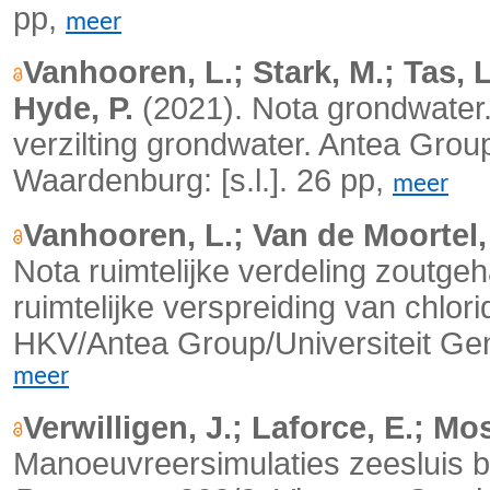
pp,
meer
Vanhooren, L.; Stark, M.; Tas, L
Hyde, P.
(2021). Nota grondwater.
verzilting grondwater. Antea Gro
Waardenburg: [s.l.]. 26 pp,
meer
Vanhooren, L.; Van de Moortel, I
Nota ruimtelijke verdeling zoutge
ruimtelijke verspreiding van chlori
HKV/Antea Group/Universiteit Gen
meer
Verwilligen, J.; Laforce, E.; Mos
Manoeuvreersimulaties zeesluis 