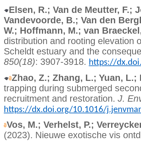
Elsen, R.; Van de Meutter, F.; 
Vandevoorde, B.; Van den Berg
W.; Hoffmann, M.; van Braeckel,
distribution and rooting elevation 
Scheldt estuary and the consequen
850(18)
: 3907-3918.
https://dx.do
Zhao, Z.; Zhang, L.; Yuan, L.;
trapping during submerged seconda
recruitment and restoration.
J. En
https://dx.doi.org/10.1016/j.jenvm
Vos, M.; Verhelst, P.; Verreycke
(2023). Nieuwe exotische vis ontd