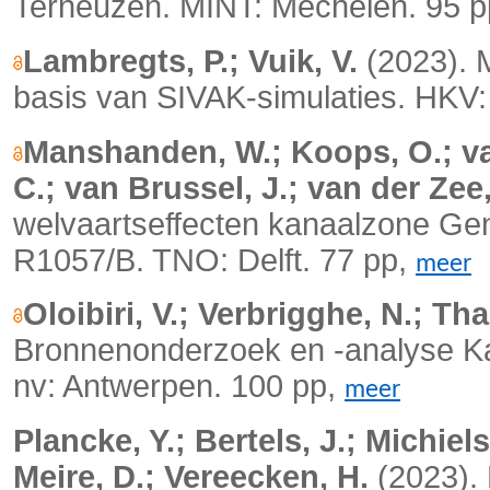
Terneuzen. MINT: Mechelen. 95 
Lambregts, P.; Vuik, V.
(2023). 
basis van SIVAK-simulaties. HKV: [
Manshanden, W.; Koops, O.; van
C.; van Brussel, J.; van der Zee,
welvaartseffecten kanaalzone Ge
R1057/B. TNO: Delft. 77 pp,
meer
Oloibiri, V.; Verbrigghe, N.; Tha
Bronnenonderzoek en -analyse K
nv: Antwerpen. 100 pp,
meer
Plancke, Y.; Bertels, J.; Michiel
Meire, D.; Vereecken, H.
(2023). 