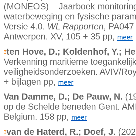
(MONEOS) – Jaarboek monitoring 
waterbeweging en fysische paramet
Versie 4.0.
WL Rapporten
, PA047
Antwerpen. XV, 105 + 35 pp,
meer
ten Hove, D.; Koldenhof, Y.; Hei
Verkenning maritieme toegankeli
veiligheidsonderzoeken. AVIV/Ro
+ bijlagen pp,
meer
Van Damme, D.; De Pauw, N.
(19
op de Schelde beneden Gent. AMIN
Belgium. 158 pp,
meer
van de Haterd, R.; Doef, J.
(2022