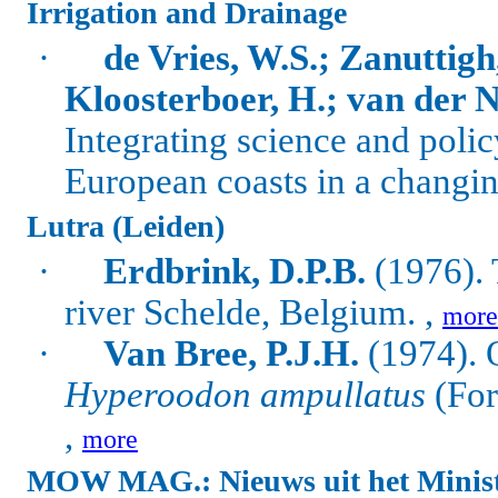
Irrigation and Drainage
·
de Vries, W.S.; Zanuttigh
Kloosterboer, H.; van der N
Integrating science and policy
European coasts in a changin
Lutra (Leiden)
·
Erdbrink, D.P.B.
(1976). 
river Schelde, Belgium. ,
more
·
Van Bree, P.J.H.
(1974). 
Hyperoodon ampullatus
(For
,
more
MOW MAG.: Nieuws uit het Mini