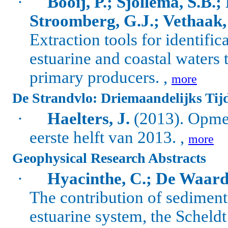
·
Booij, P.; Sjollema, S.B.;
Stroomberg, G.J.; Vethaak
Extraction tools for identifi
estuarine and coastal waters 
primary producers. ,
more
De Strandvlo: Driemaandelijks Tij
·
Haelters, J.
(2013). Opmer
eerste helft van 2013. ,
more
Geophysical Research Abstracts
·
Hyacinthe, C.; De Waarde
The contribution of sediment
estuarine system, the Scheldt