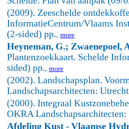
Schelde. Plan van aanpak (09/02/0
(2009). Zeeschelde ontdekkoffe
InformatieCentrum/Vlaams Insti
(2-sided) pp.
,
more
Heyneman, G.; Zwaenepoel, A
Plantenzoekkaart. Schelde Info
sided) pp.
,
more
(2002). Landschapsplan. Voor
Landschapsarchitecten: Utrecht.
(2000). Integraal Kustzonebeh
OKRA Landschapsarchitecten: U
Afdeling Kust - Vlaamse Hydr