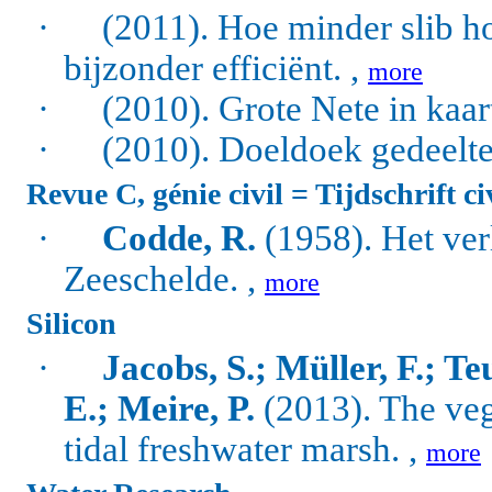
·
(2011). Hoe minder slib ho
bijzonder efficiënt. ,
more
·
(2010). Grote Nete in kaart
·
(2010). Doeldoek gedeelte
Revue C, génie civil = Tijdschrift ci
·
Codde, R.
(1958). Het ver
Zeeschelde. ,
more
Silicon
·
Jacobs, S.; Müller, F.; Te
E.; Meire, P.
(2013). The vege
tidal freshwater marsh. ,
more