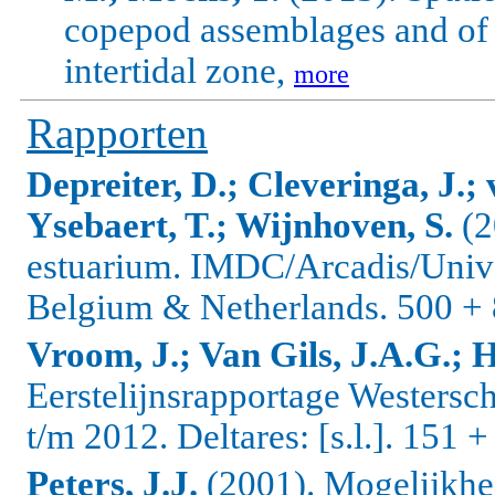
copepod assemblages and of t
intertidal zone,
more
Rapporten
Depreiter, D.; Cleveringa, J.; 
Ysebaert, T.; Wijnhoven, S.
(2
estuarium. IMDC/Arcadis/Univ
Belgium & Netherlands. 500 + 8
Vroom, J.; Van Gils, J.A.G.; 
Eerstelijnsrapportage Westers
t/m 2012. Deltares: [s.l.]. 151 +
Peters, J.J.
(2001). Mogelijkhed