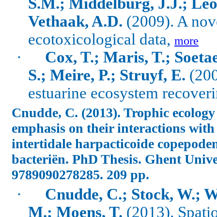
S.M.; Middelburg, J.J.; Leo
Vethaak, A.D.
(2009). A nove
ecotoxicological data,
more
·
Cox, T.; Maris, T.; Soet
S.; Meire, P.; Struyf, E.
(200
estuarine ecosystem recover
Cnudde, C. (2013). Trophic ecology 
emphasis on their interactions with
intertidale harpacticoide copepode
bacteriën.
PhD Thesis. Ghent Unive
9789090278285. 209 pp.
·
Cnudde, C.; Stock, W.; W
M.; Moens, T.
(2013).
Spatio