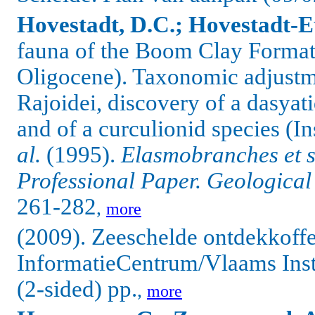
Hovestadt, D.C.; Hovestadt-E
fauna of the Boom Clay Format
Oligocene). Taxonomic adjustm
Rajoidei, discovery of a dasyat
and of a curculionid species (I
al.
(1995).
Elasmobranches et s
Professional Paper. Geological
261-282
,
more
(2009). Zeeschelde ontdekkoffe
InformatieCentrum/Vlaams Insti
(2-sided) pp.
,
more