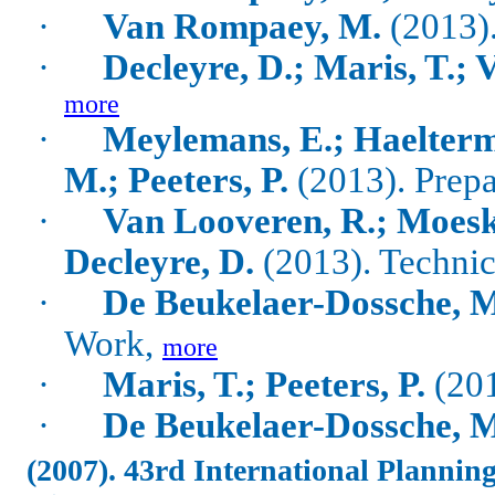
·
Van Rompaey, M.
(2013).
·
Decleyre, D.; Maris, T.;
more
·
Meylemans, E.; Haelterm
M.; Peeters, P.
(2013). Prepa
·
Van Looveren, R.; Moeskop
Decleyre, D.
(2013). Technic
·
De Beukelaer-Dossche, M
Work,
more
·
Maris, T.; Peeters, P.
(201
·
De Beukelaer-Dossche, 
(2007). 43rd International Planni