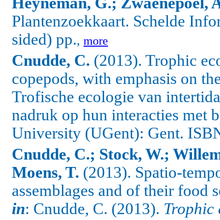
Heyneman, G.; Zwaenepoel, A
Plantenzoekkaart. Schelde Info
sided) pp.
,
more
Cnudde, C.
(2013). Trophic eco
copepods, with emphasis on thei
Trofische ecologie van intertid
nadruk op hun interacties met 
University (UGent): Gent. IS
Cnudde, C.; Stock, W.; Willem
Moens, T.
(2013).
Spatio-tempo
assemblages and of their food so
in
: Cnudde, C. (2013).
Trophic 