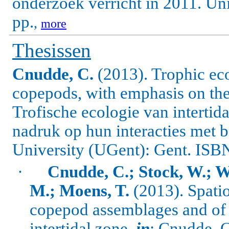
onderzoek verricht in 2011. Un
pp.
,
more
Thesissen
Cnudde, C.
(2013). Trophic eco
copepods, with emphasis on thei
Trofische ecologie van intertid
nadruk op hun interacties met 
University (UGent): Gent. IS
·
Cnudde, C.; Stock, W.; W
M.; Moens, T.
(2013).
Spatio
copepod assemblages and of t
intertidal zone,
in
: Cnudde, 