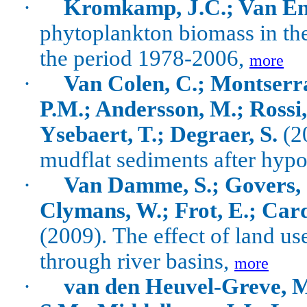
·
Kromkamp, J.C.; Van En
phytoplankton biomass in the
the period 1978-2006,
more
·
Van Colen, C.; Montserra
P.M.; Andersson, M.; Rossi, 
Ysebaert, T.; Degraer, S.
(2
mudflat sediments after hyp
·
Van Damme, S.; Govers, G
Clymans, W.; Frot, E.; Cardi
(2009).
The effect of land us
through river basins,
more
·
van den Heuvel-Greve, M.