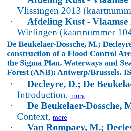
Vlissingen 2013 (kaartnum
·
Afdeling Kust - Vlaamse
Wielingen (kaartnummer 10
De Beukelaer-Dossche, M.; Decleyre
construction of a Flood Control Ar
the Sigma Plan. Waterways and Se
Forest (ANB): Antwerp/Brussels.
I
·
Decleyre, D.; De Beukela
Introduction,
more
·
De Beukelaer-Dossche, M
Context,
more
·
Van Rompaey, M.; Decley