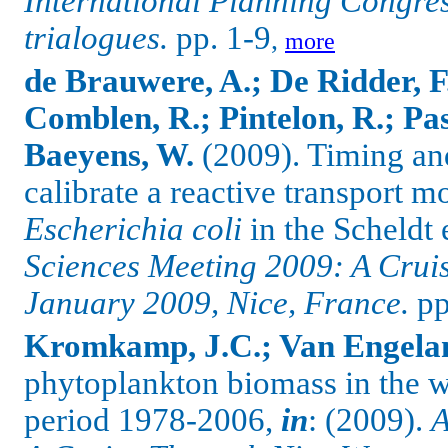
International Planning Congre
trialogues.
pp. 1-9
,
more
de Brauwere, A.; De Ridder, F
Comblen, R.; Pintelon, R.; Pass
Baeyens, W.
(2009). Timing and
calibrate a reactive transport m
Escherichia coli
in the Scheldt 
Sciences Meeting 2009: A Crui
January 2009, Nice, France.
pp
Kromkamp, J.C.; Van Engelan
phytoplankton biomass in the w
period 1978-2006,
in
: (2009).
A