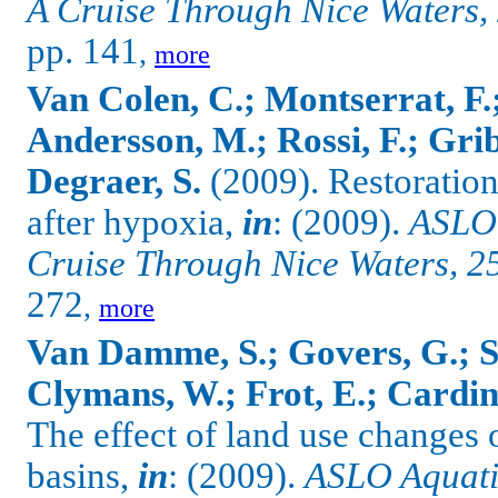
A Cruise Through Nice Waters,
pp. 141
,
more
Van Colen, C.; Montserrat, F.
Andersson, M.; Rossi, F.; Grib
Degraer, S.
(2009). Restoration
after hypoxia,
in
: (2009).
ASLO 
Cruise Through Nice Waters, 2
272
,
more
Van Damme, S.; Govers, G.; S
Clymans, W.; Frot, E.; Cardina
The effect of land use changes o
basins,
in
: (2009).
ASLO Aquati