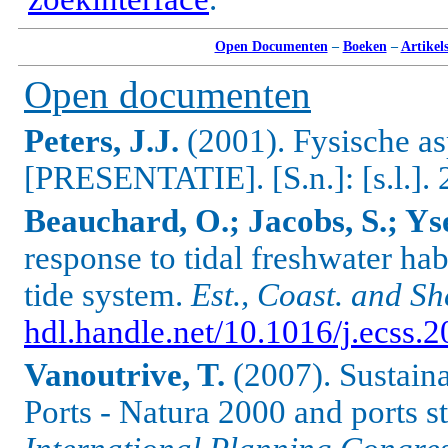
Open Documenten
–
Boeken
–
Artikel
Open documenten
Peters, J.J.
(2001). Fysische a
[PRESENTATIE].
[S.n.]: [s.l.].
Beauchard, O.; Jacobs, S.; Yse
response to tidal freshwater hab
tide system.
Est., Coast. and Sh
hdl.handle.net/10.1016/j.ecss.
Vanoutrive, T.
(2007). Sustaina
Ports - Natura 2000 and ports s