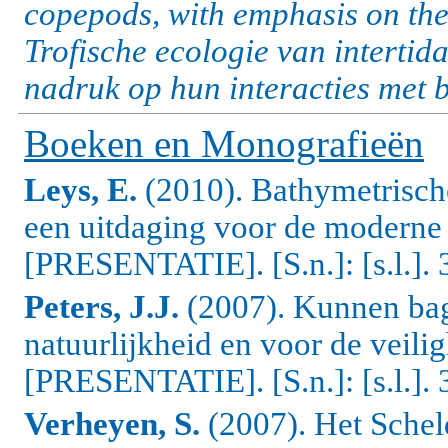
copepods, with emphasis on thei
Trofische ecologie van interti
nadruk op hun interacties met b
Boeken en Monografieën
Leys, E.
(2010). Bathymetrisch
een uitdaging voor de modern
[PRESENTATIE].
[S.n.]: [s.l.].
Peters, J.J.
(2007).
Kunnen bag
natuurlijkheid en voor de veili
[PRESENTATIE]. [S.n.]: [s.l.]. 3
Verheyen, S.
(2007). Het Scheld