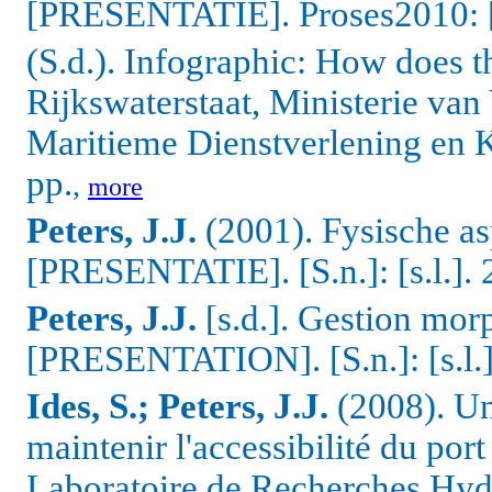
[PRESENTATIE].
Proses2010: [
(S.d.). Infographic: How does 
Rijkswaterstaat, Ministerie va
Maritieme Dienstverlening en K
pp.
,
more
Peters, J.J.
(2001). Fysische a
[PRESENTATIE].
[S.n.]: [s.l.].
Peters, J.J.
[s.d.].
Gestion morph
[PRESENTATION].
[S.n.]: [s.l
Ides, S.; Peters, J.J.
(2008).
Un
maintenir l'accessibilité du 
Laboratoire de Recherches Hydr