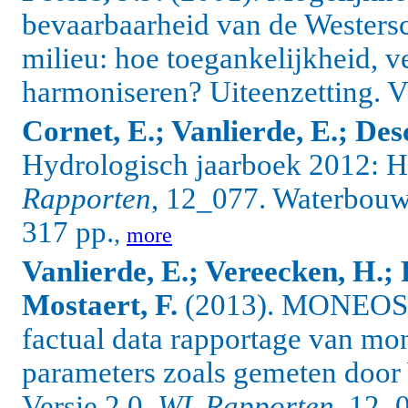
bevaarbaarheid van de Westersc
milieu: hoe toegankelijkheid, v
harmoniseren? Uiteenzetting. V
Cornet, E.; Vanlierde, E.; De
Hydrologisch jaarboek 2012: HI
Rapporten
, 12_077. Waterbou
317 pp.
,
more
Vanlierde, E.; Vereecken, H.; 
Mostaert, F.
(2013). MONEOS -
factual data rapportage van mo
parameters zoals gemeten door
Versie 2.0.
WL Rapporten
, 12_