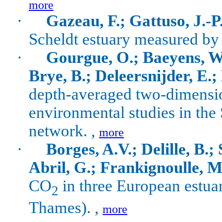
more
·
Gazeau, F.; Gattuso, J.-P
Scheldt estuary measured by
·
Gourgue, O.; Baeyens, W.
Brye, B.; Deleersnijder, E.;
depth-averaged two-dimensio
environmental studies in the 
network. ,
more
·
Borges, A.V.; Delille, B.;
Abril, G.; Frankignoulle, M
CO
in three European estuar
2
Thames). ,
more