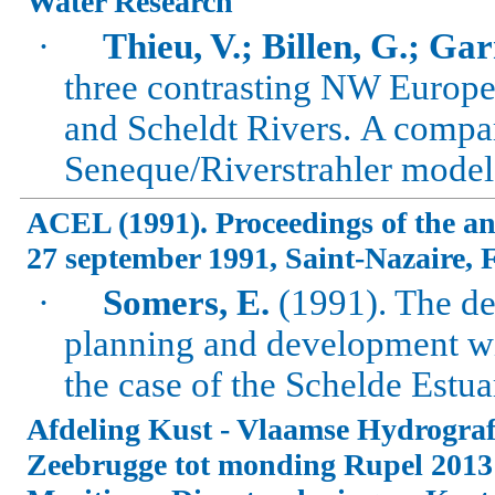
Water Research
·
Thieu, V.; Billen, G.; Gar
three contrasting NW Europ
and Scheldt Rivers.
A compar
Seneque/Riverstrahler model
ACEL (1991). Proceedings of the ann
27 september 1991, Saint-Nazaire, 
·
Somers, E.
(1991). The de
planning and development wi
the case of the Schelde Estua
Afdeling Kust - Vlaamse Hydrografi
Zeebrugge tot monding Rupel 201