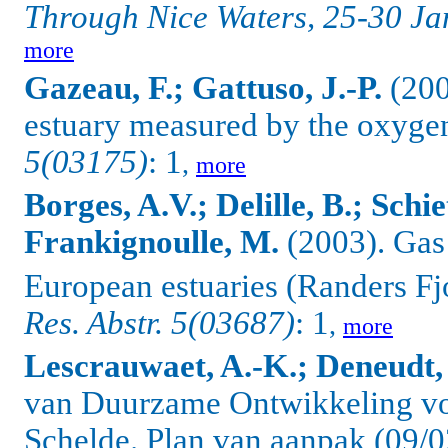
Through Nice Waters, 25-30 Ja
more
Gazeau, F.; Gattuso, J.-P.
(200
estuary measured by the oxyg
5(03175)
: 1
,
more
Borges, A.V.; Delille, B.; Schie
Frankignoulle, M.
(2003). Gas 
European estuaries (Randers Fj
Res. Abstr. 5(03687)
: 1
,
more
Lescrauwaet, A.-K.; Deneudt,
van Duurzame Ontwikkeling vo
Schelde. Plan van aanpak (09/02/0