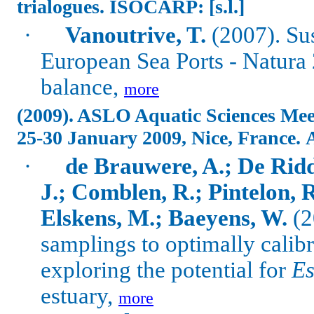
trialogues.
ISOCARP: [s.l.]
·
Vanoutrive, T.
(2007). Sus
European Sea Ports - Natura 
balance,
more
(2009). ASLO Aquatic Sciences Mee
25-30 January 2009, Nice, France.
·
de Brauwere, A.; De Ridd
J.; Comblen, R.; Pintelon, R.
Elskens, M.; Baeyens, W.
(2
samplings to optimally calibr
exploring the potential for
Es
estuary,
more