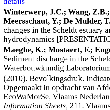
details
Winterwerp, J.C.; Wang, Z.B.; 
Meersschaut, Y.; De Mulder, T.
changes in the
Scheldt
estuary a
hydrodynamics [PRESENTATI
Maeghe
, K.;
Mostaert
, F.; Eng
Sediment discharge in the
Schel
Waterbouwkundig Laboratorium:
(2010). Bevolkingsdruk. Indicat
Opgemaakt in opdracht van Afde
EcoWaMorSe, Vlaams Nederlan
Information Sheets
, 211. Vlaams