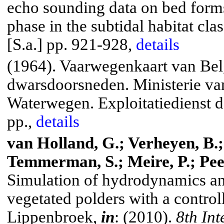
echo sounding data on bed form
phase in the
subtidal
habitat clas
[
S.a
.] pp. 921-928,
details
(1964). Vaarwegenkaart van Bel
dwarsdoorsneden. Ministerie va
Waterwegen. Exploitatiedienst d
pp.,
details
van Holland, G.; Verheyen, B.
Temmerman, S.; Meire, P.; Peete
Simulation of hydrodynamics and
vegetated polders with a controll
Lippenbroek
,
in
: (2010).
8th In