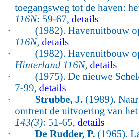
toegangsweg tot de haven: h
116N
: 59-67,
details
·
(1982). Havenuitbouw op
116N
,
details
·
(1982). Havenuitbouw op
Hinterland 116N
,
details
·
(1975). De nieuwe Sche
7-99,
details
·
Strubbe, J.
(1989). Naar
omtrent de uitvoering van he
143(3)
: 51-65,
details
·
De Rudder, P.
(1965). La