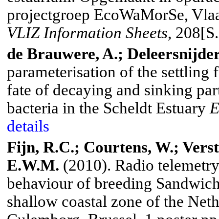
projectgroep EcoWaMorSe, Vla
VLIZ Information Sheets
, 208[S
de Brauwere, A.; Deleersnijder
parameterisation of the settling 
fate of decaying and sinking part
bacteria in the Scheldt Estuary
E
details
Fijn, R.C.; Courtens, W.; Verst
E.W.M.
(2010).
Radio telemetry 
behaviour of breeding Sandwic
shallow coastal zone of the
Neth