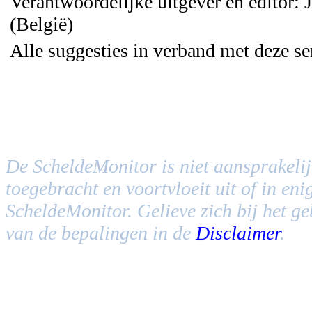
Verantwoordelijke uitgever en editor:
(België)
Alle suggesties in verband met deze s
De ScheldeMonitor is niet aansprakelijk
toegebracht en voortvloeit uit of in en
ScheldeMonitor. Gelieve zich bij het g
van de bepalingen in de
Disclaimer
.