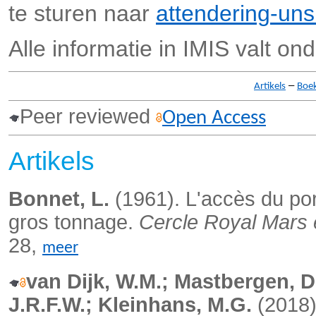
te sturen naar
attendering-un
Alle informatie in IMIS valt on
–
Artikels
Boe
Peer reviewed
Open Access
Artikels
Bonnet, L.
(1961). L'accès du por
gros tonnage.
Cercle Royal Mars 
28,
meer
van Dijk, W.M.; Mastbergen, D
J.R.F.W.; Kleinhans, M.G.
(2018).