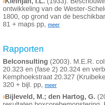
Kleinjan, I.L.
(1933). Beschouwin
ontwikkeling van de Wester-Sche
1800, op grond van de beschikbare 
81 + maps pp,
meer
Rapporten
Belconsulting
(2003). M.E.R. co
20.323 en (fase 2) 20.324 en verb
Kemphoekstraat 20.327 (Kruibeke)
320 + bijl. pp,
meer
Bijleveld, M.; den Hartog, G.
(2
resultaten boxcorebemonstering.