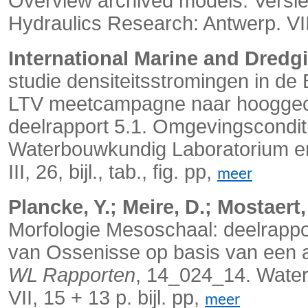
Overview archived models. Versie
Hydraulics Research: Antwerp. VII
International Marine and Dredg
studie densiteitsstromingen in d
LTV meetcampagne naar hooggeco
deelrapport 5.1. Omgevingsconditie
Waterbouwkundig Laboratorium e
III, 26, bijl., tab., fig. pp,
meer
Plancke, Y.; Meire, D.; Mostaert,
Morfologie Mesoschaal: deelrappo
van Ossenisse op basis van een 
WL Rapporten
, 14_024_14. Wate
VII, 15 + 13 p. bijl. pp,
meer