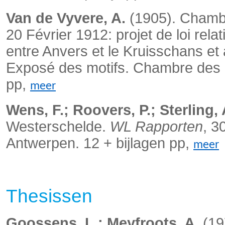
Van de Vyvere, A.
(1905). Chamb
20 Février 1912: projet de loi relat
entre Anvers et le Kruisschans et
Exposé des motifs. Chambre des R
pp,
meer
Wens, F.; Roovers, P.; Sterling, 
Westerschelde.
WL Rapporten
, 3
Antwerpen. 12 + bijlagen pp,
meer
Thesissen
Goossens, L.; Meyfroots, A.
(19