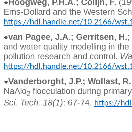
Hoogweg, P.H.A.; Colijn, F.
(19
Ems-Dollard and the Western Sch
https://hdl.handle.net/10.2166/wst
van Pagee, J.A.; Gerritsen, H.;
and water quality modelling in the
pollution research and control.
Wat
https://hdl.handle.net/10.2166/wst
Vanderborght, J.P.; Wollast, R.
NaAlo
flocculation during primar
2
Sci. Tech. 18(1)
: 67-74.
https://hd