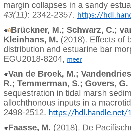
margin collapses in a sandy estua
43(11)
: 2342-2357.
https://hdl.ha
Brückner, M.; Schwarz, C.; va
Kleinhans, M.
(2018). Effects of b
distribution and estuarine bar mo
EGU2018-8204,
meer
Van de Broek, M.; Vandendrie
R.; Temmerman, S.; Govers, G.
sequestration in tidal marsh sedi
allochthonous inputs in a macrotid
2498-2512.
https://hdl.handle.net
Faasse, M.
(2018). De Pacifisc