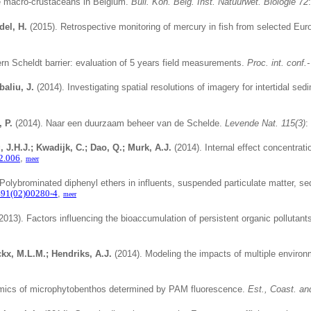
ne macro-crustaceans in Belgium.
Bull. Kon. Belg. Inst. Natuurwet. Biologie 72
del, H.
(2015).
Retrospective monitoring of mercury in fish from selected Eur
n Scheldt barrier: evaluation of 5 years field measurements.
Proc. int. conf.
baliu, J.
(2014). Investigating spatial resolutions of imagery for intertidal se
 P.
(2014). Naar een duurzaam beheer van de Schelde.
Levende Nat. 115(3)
:
 J.H.J.; Kwadijk, C.; Dao, Q.; Murk, A.J.
(2014).
Internal effect concentrat
12.006
,
meer
Polybrominated diphenyl ethers in influents, suspended particulate matter, s
491(02)00280-4
,
meer
2013). Factors influencing the bioaccumulation of persistent organic pollutant
ckx, M.L.M.; Hendriks, A.J.
(2014).
Modeling the impacts of multiple environ
amics of microphytobenthos determined by PAM fluorescence.
Est., Coast. an