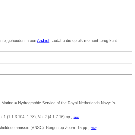
en bijgehouden in een
Archief
, zodat u die op elk moment terug kunt
 Marine = Hydrographic Service of the Royal Netherlands Navy: 's-
ol.1 (1.1-3.104; 1-78); Vol.2 (4.1-7.16) pp.,
meer
cheldecommissie (VNSC): Bergen op Zoom. 15 pp.,
meer