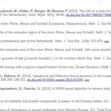
rydonck, M.; Kiden, P; Burger, W; Reumer, F
(2013). The role of a proto-Sc
d, the Netherlands).
Geol. Mijnb. 92(1)
: 69-86.
dx.doi.org/10.1017/S00167746
e rivers Rhine, Meuse and Scheldt (Crustacea, Malacostraca).
Neth. J. Sea Re
ia of the estuarine region of the rivers Rhine, Meuse and Scheldt.
Neth. J. S
e southwestern part of the Netherlands.
Neth. J. Sea Res. 10(4)
: 472-478,
meer
 the estuarine area of the rivers Rhine, Meuse and Scheldt, with some remark
y grounds of dab (
Limanda limanda
L.) in the southern North Sea.
Neth. J. Se
dt estuary with a physics-based bottom friction law.
Ocean Dynamics 65(4)
:
.; Deforce, K.
(2013). Lateglacial and Holocene fluvial dynamics in the Lowe
l 308-309
: 148-161.
dx.doi.org/10.1016/j.quaint.2013.03.034
,
meer
Raymaekers, D.; Sterckx, S.
(2015). A SWIR based algorithm to retrieve total
on of methyltin and butyltin compounds in waters of the Antwerp harbor.
Sci. 
ence of phosphorus in recent sediments from Western Europe.
Sci. Total Env