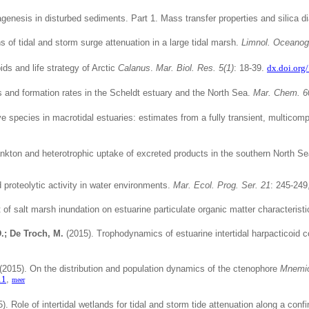
agenesis in disturbed sediments. Part 1. Mass transfer properties and silica 
 of tidal and storm surge attenuation in a large tidal marsh.
Limnol. Oceanogr
ids and life strategy of Arctic
Calanus
.
Mar. Biol. Res. 5(1)
: 18-39.
dx.doi.or
 and formation rates in the Scheldt estuary and the North Sea.
Mar.
Chem. 60
ve species in macrotidal estuaries: estimates from a fully transient, multico
ankton and heterotrophic uptake of excreted products in the southern North S
 proteolytic activity in water environments.
Mar. Ecol. Prog. Ser. 21
: 245-249
t of salt marsh inundation on estuarine particulate organic matter characterist
.; De Troch, M.
(2015).
Trophodynamics of estuarine intertidal harpacticoid 
(2015).
On the distribution and population dynamics of the ctenophore
Mnemio
11
,
meer
). Role of intertidal wetlands for tidal and storm tide attenuation along a con