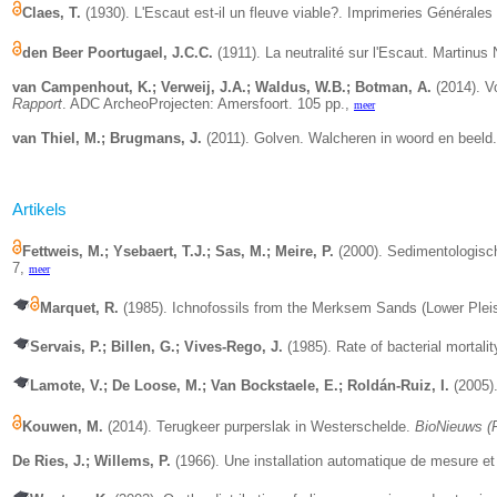
Claes, T.
(1930).
L'Escaut est-il un fleuve viable?. Imprimeries Générale
den Beer Poortugael, J.C.C.
(1911). La neutralité sur l'Escaut. Martinus 
van Campenhout, K.; Verweij, J.A.; Waldus, W.B.; Botman, A.
(2014). V
Rapport
. ADC ArcheoProjecten: Amersfoort. 105 pp.,
meer
van Thiel, M.; Brugmans, J.
(2011). Golven. Walcheren in woord en beeld.
Artikels
Fettweis, M.; Ysebaert, T.J.; Sas, M.; Meire, P.
(2000). Sedimentologisch
7,
meer
Marquet, R.
(1985). Ichnofossils from the Merksem Sands (Lower Pleis
Servais, P.; Billen, G.; Vives-Rego, J.
(1985). Rate of bacterial mortali
Lamote, V.; De Loose, M.; Van Bockstaele, E.; Roldán-Ruiz, I.
(2005)
Kouwen, M.
(2014). Terugkeer purperslak in Westerschelde.
BioNieuws (R
De Ries, J.; Willems, P.
(1966).
Une installation automatique de mesure et