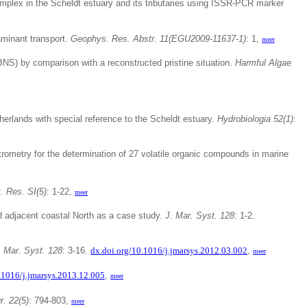
plex in the Scheldt estuary and its tributaries using ISSR-PCR marker
aminant transport.
Geophys. Res. Abstr. 11(EGU2009-11637-1)
: 1,
meer
NS) by comparison with a reconstructed pristine situation.
Harmful Algae
herlands with special reference to the Scheldt estuary.
Hydrobiologia 52(1)
:
rometry for the determination of 27 volatile organic compounds in marine
. Res. SI(5)
: 1-22,
meer
d adjacent coastal North as a case study.
J. Mar. Syst. 128
: 1-2.
. Mar.
Syst. 128
: 3-16.
dx.doi.org/10.1016/j.jmarsys.2012.03.002
,
meer
.1016/j.jmarsys.2013.12.005
,
meer
. 22(5)
: 794-803,
meer