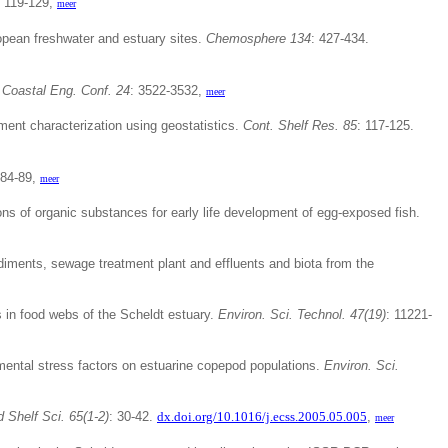
: 119-129,
meer
opean freshwater and estuary sites.
Chemosphere 134
: 427-434.
- Coastal Eng. Conf. 24
: 3522-3532,
meer
diment characterization using geostatistics.
Cont. Shelf Res. 85
: 117-125.
 84-89,
meer
ions of organic substances for early life development of egg-exposed fish.
ediments, sewage treatment plant and effluents and biota from the
s in food webs of the Scheldt estuary.
Environ. Sci. Technol. 47(19)
: 11221-
mental stress factors on estuarine copepod populations.
Environ. Sci.
d Shelf Sci. 65(1-2)
: 30-42.
dx.doi.org/10.1016/j.ecss.2005.05.005
,
meer