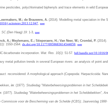
ine pesticides, polychlorinated biphenyls and trace elements in wild Europea
 Leermakers, M.; de Brauwere, A.
(2014).
Modelling metal speciation in the S
.1016/j.scitotenv.2013.12.047
,
meer
5.
SC (Den Haag) 19
: 1-3,
meer
ynck, A.; Meylemans, E.; Stieperaere, H.; Van Neer, W.; Crombé, P.
(2014).
11)
: 1550-1564.
dx.doi.org/10.1177/0959683614544059
,
meer
14C-bicarbonate incorporation.
Wat. Res. 10(1)
: 51-57.
hdl.handle.net/10.1016/
vy metal pollution trends in several European rivers: an analysis of point an
auct.
reconsidered: A morphological approach (Copepoda: Harpacticoida: Na
ebekken,
in
: (1977).
Studiedag "Waterbeheersingsproblemen in het Scheldebek
n
: (1977).
Studiedag "Waterbeheersingsproblemen in het Scheldebekken", An
le Commissie voor de Bescherming van de Schelde (ICBS); Jaarverslag 1999 = 