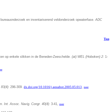
: bureauonderzoek en inventariserend veldonderzoek opwaterfase.
ADC
Top
ten op enkele slikken in de Beneden-Zeeschelde.
(at) WEL (Hoboken) 2
: 1-
er
 83(4)
: 296-309.
dx.doi.org/10.1016/j.aquabot.2005.05.013
,
meer
m. Int. Assoc. Navig. Congr. 40(4)
: 3-41,
meer