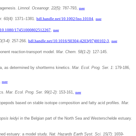
diagenesis.
Limnol. Oceanogr. 22(5)
: 787-793,
meer
. 60(4)
: 1371–1381.
hdl.handle.net/10.1002/lno.10104
,
meer
g/10.1080/17451000802512267
,
meer
(3-4)
: 257-266.
hdl.handle.net/10.1016/S0304-4203(97)00102-3
,
meer
mponent reaction-transport model.
Mar. Chem. 58(1-2)
: 127-145.
ea, as determined by shortterms kinetics.
Mar. Ecol. Prog. Ser. 1
: 179-186,
,
meer
ics.
Mar. Ecol. Prog. Ser. 99(1-2)
: 153-161,
meer
copepods based on stable isotope composition and fatty acid profiles.
Mar.
psis leidyi
in the Belgian part of the North Sea and Westerschelde estuary.
fined estuary: a model study.
Nat. Hazards Earth Syst. Sci. 15(7)
: 1659-