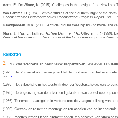
Aerts, F.; De Winne, K.
(2015).
Challenges in the design of the New Lock
Van Damme, D.
(1984). Benthic studies of the Southern Bight of the Nort
Geconcerteerde Onderzoeksacties Oceanografie: Progress Report 1983. Ecol
Naaktgeboren, N.M.
(2006). Artificial ground freezing: how to model and c
Maes, J.; Pas, J.; Taillieu, A.; Van Damme, P.A.; Ollevier, F.P.
(1999). Die
Zeeschelde-estuarium = The structure of the fish community of the Zeesch
Rapporten
(S.d.). Westerschelde en Zeeschelde: baggerwerken 1981-1990. Minister
(1973). Het Zuidergat als toegangsgeul tot de voorhaven van het eventuele 
pp.,
meer
(1975). Het slibgehalte in het Oostelijk deel der Westerschelde: eerste ber
(1978). De begrenzing van de anker- en ligplaatsen van zeeschepen op de
(1986). Te nemen maatregelen in verband met de vaargeulbelijning van het ga
(1986). Oorzaak en te nemen maatregelen ten aanzien van de inscharende re
(1988). Meetresultaten uitloop Zimmermangeul ten behoeve van stromingssitu