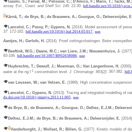
Gasmi, S.; Ferval, M.; Pelissier, C.; D'Amico, F.; Maris, T.; Tackx, M.
assay.
Est., Coast. and Shelf Sci. 145
: 22-30.
hdl.handle.net/10.1016/j.ecss
Kärnä, T.; de Brye, B.; de Brauwere, A.; Gourgue, O.; Deleersnijder, E
Lancelot, C.; Passy, P.; Gypens, N.
(2014). Model assessment of pres
37
: 172-182.
hdl.handle.net/10.1016/j.hal.2014.05.017
,
meer
Aantjes, H.; Gerlofs, H.
(2014). Proef zettingsvloeiingen. Beter voorspell
Beeftink, W.G.; Daane, M.C.; van Liere, J.M.; Nieuwenhuize, J.
(1977
93-106.
hdl.handle.net/10.1007/BF02658086
,
meer
Huybrechts, T.; Dewulf, J.; Moerman, O.; Van Langenhove, H.
(2000)
-1
water at the ng l
concentration level.
J. Chromatogr. 893(2)
: 367-382.
hdl.
van Leussen, W.; van Velzen, E.
(1989).
High concentration suspension
Lancelot, C.; Gypens, N.
(2013). Tracing and integrated modelling of n
dx.doi.org/10.1016/j.jmarsys.2013.11.005
,
meer
de Brye, B.; de Brauwere, A.; Gourgue, O.; Delhez, E.J.M.; Deleersni
Delhez, E.J.M.; de Brye, B.; de Brauwere, A.; Deleersnijder, E.
(2014
Vanderborght, J.; Wollast, R.; Billen, G.
(1977).
Kinetic models of di