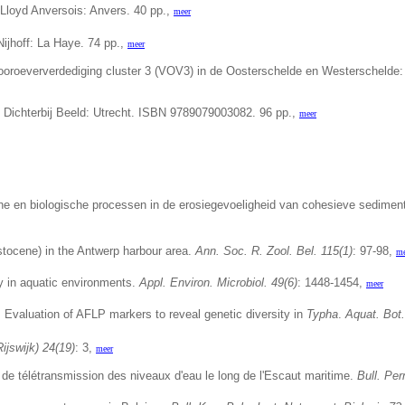
s Lloyd Anversois: Anvers.
40 pp.,
meer
Nijhoff: La Haye. 74 pp.,
meer
ooroeververdediging cluster 3 (VOV3) in de Oosterschelde en Westerschelde
 Dichterbij Beeld: Utrecht. ISBN 9789079003082. 96 pp.,
meer
e en biologische processen in de erosiegevoeligheid van cohesieve sedimen
tocene) in the Antwerp harbour area.
Ann. Soc. R. Zool. Bel. 115(1)
: 97-98,
me
ty in aquatic environments.
Appl. Environ. Microbiol. 49(6)
: 1448-1454,
meer
.
Evaluation of AFLP markers to reveal genetic diversity in
Typha
.
Aquat. Bot.
ijswijk) 24(19)
: 3,
meer
 de télétransmission des niveaux d'eau le long de l'Escaut maritime.
Bull. Per