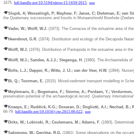
1675.
hdl.handle.net/10.5194/nhess-15-1659-2015
,
meer
Slupik, A; Wesselingh, P; Mayhew, F; Janse, C; Dieleman, E; van St
the Quaternary successions and fossils in Moriaanshoofd Borehole (Zeelan
Vader, W.; Wolff, W.J.
(1973).
The Cumacea of the estuarine area of th
Heerebout, G.R.
(1974). Distribution and ecology of the Decapoda Natant
Wolff, W.J.
(1976). Distribution of Pantopoda in the estuarine area in th
Wolff, W.J.; Sandee, A.J.J.; Stegenga, H.
(1980).
The Archiannelida of
Bolle, L.J.; Dapper, R.; Witte, J. IJ.; van der Veer, H.W.
(1994).
Nurser
Bi, Q.; Toorman, E.
(2015). Mixed-sediment transport modelling in Schel
Meylemans, E.; Bogemans, F.; Storme, A.; Perdaen, Y.; Verdurmen, I
preservation potential of the archaeological record.
Quaternary Internationa
Knaeps, E.; Ruddick, K.G.; Doxaran, D.; Dogliotti, A.I.; Nechad, B.; 
66-79.
hdl.handle.net/10.1016/j.rse.2015.06.022
,
meer
Dirkx, W.; Lobinski, R.; Ceulemans, M.; Adams, F.
(1993). Determinati
Salomons, W.; Gerritse, R.G.
(1981). Some observations on the occurr