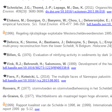
Schnitzler, J.G.; Thomé, J.-P.; Lepage, M.; Das, K.
(2011). Organochlor
Environ. 409(19)
: 3680-3686.
dx.doi.org/10.1016/j.scitotenv.2011.06.018
,
meer
Elskens, M.; Gourgue, O.; Baeyens, W.; Chou, L.; Deleersnijder, E.;
empirical functions.
Sci. Total Environ. 476-477
: 346-358.
hdl.handle.net/10
(1996). Regeling rijksbijdrage exploitatie Westerscheldeveerdiensten 199
Deforce, K.; Storme, A.; Bastiaens, J.; Debruyne, S.; Denys, L.; Erv
multi-proxy reconstruction from the lower Scheldt, N Belgium.
Holocene 24(
Billen, G.
(1976). Evaluation of nitrifying activity in sediments by dark 
Vink, R.J.; Behrendt, H.; Salomons, W.
(1999).
Development of the hea
hdl.handle.net/10.1016/S0273-1223(99)00338-8
,
meer
Fiers, F.; Kotwicki, L.
(2014).
The multiple faces of
Nannopus palustris 
hdl.handle.net/10.1016/j.jcz.2013.08.001
,
meer
Roovers, P.
(1977). stormvloeden en stormvloedbeheersing in het Scheld
de Graeve, G.
(1977). Wachtbekkens als maatregel tegen hoge afvoeren,
i
(1999). Rapport kwaliteit van de Schelde in 1998,
in
: (1999).
Internationa
report 1999.
pp. 5-12,
meer