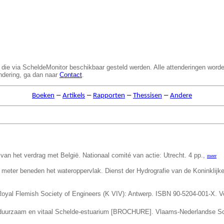
 die via ScheldeMonitor beschikbaar gesteld werden. Alle attenderingen word
endering, ga dan naar
Contact
.
–
–
–
–
Boeken
Artikels
Rapporten
Thessisen
Andere
g van het verdrag met België. Nationaal comité van actie: Utrecht. 4 pp.,
meer
meter beneden het wateroppervlak. Dienst der Hydrografie van de Koninklijke
. Royal Flemish Society of Engineers (K VIV): Antwerp. ISBN 90-5204-001-X.
V
duurzaam en vitaal Schelde-estuarium [BROCHURE]. Vlaams-Nederlandse S