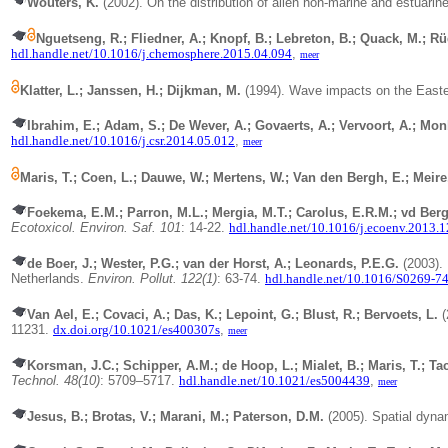
Wouters, K.
(2002). On the distribution of alien non-marine and estuari
Nguetseng, R.; Fliedner, A.; Knopf, B.; Lebreton, B.; Quack, M.; Rü
hdl.handle.net/10.1016/j.chemosphere.2015.04.094
,
meer
Klatter, L.; Janssen, H.; Dijkman, M.
(1994).
Wave impacts on the Easter
Ibrahim, E.; Adam, S.; De Wever, A.; Govaerts, A.; Vervoort, A.; Mon
hdl.handle.net/10.1016/j.csr.2014.05.012
,
meer
Maris, T.; Coen, L.; Dauwe, W.; Mertens, W.; Van den Bergh, E.; Meire,
Foekema, E.M.; Parron, M.L.; Mergia, M.T.; Carolus, E.R.M.; vd Berg,
Ecotoxicol. Environ. Saf. 101
: 14-22.
hdl.handle.net/10.1016/j.ecoenv.2013.
de Boer, J.; Wester, P.G.; van der Horst, A.; Leonards, P.E.G.
(2003).
Netherlands.
Environ. Pollut. 122(1)
: 63-74.
hdl.handle.net/10.1016/S0269-7
Van Ael, E.; Covaci, A.; Das, K.; Lepoint, G.; Blust, R.; Bervoets, L.
(
11231.
dx.doi.org/10.1021/es400307s
,
meer
Korsman, J.C.; Schipper, A.M.; de Hoop, L.; Mialet, B.; Maris, T.; Ta
Technol. 48(10)
: 5709–5717.
hdl.handle.net/10.1021/es5004439
,
meer
Jesus, B.; Brotas, V.; Marani, M.; Paterson, D.M.
(2005). Spatial dyn