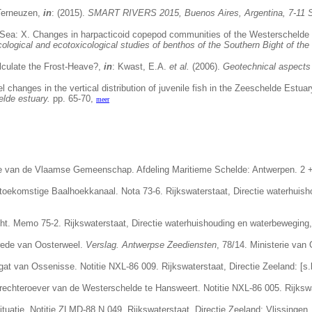
 Terneuzen,
in
: (2015).
SMART RIVERS 2015, Buenos Aires, Argentina, 7-11 S
h Sea: X. Changes in harpacticoid copepod communities of the Westerschelde 
ogical and ecotoxicological studies of benthos of the Southern Bight of the
alculate the Frost-Heave?,
in
: Kwast, E.A.
et al.
(2006).
Geotechnical aspects 
l changes in the vertical distribution of juvenile fish in the Zeeschelde Estua
elde estuary.
pp. 65-70,
meer
ie van de Vlaamse Gemeenschap. Afdeling Maritieme Schelde: Antwerpen. 2 +
toekomstige Baalhoekkanaal. Nota 73-6. Rijkswaterstaat, Directie waterhuisho
icht. Memo 75-2. Rijkswaterstaat, Directie waterhuishouding en waterbeweging,
 rede van Oosterweel.
Verslag. Antwerpse Zeediensten
, 78/14. Ministerie va
t van Ossenisse. Notitie NXL-86 009. Rijkswaterstaat, Directie Zeeland: [s.l.
chteroever van de Westerschelde te Hansweert. Notitie NXL-86 005. Rijkswater
atie. Notitie ZLMD-88 N 049. Rijkswaterstaat, Directie Zeeland: Vlissingen. 