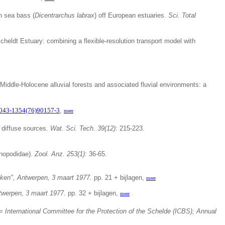
n sea bass (
Dicentrarchus labrax
) off European estuaries.
Sci. Total
cheldt Estuary: combining a flexible-resolution transport model with
Middle-Holocene alluvial forests and associated fluvial environments: a
0043-1354(76)90157-3
,
meer
d diffuse sources.
Wat. Sci. Tech. 39(12)
: 215-223.
nnopodidae).
Zool. Anz. 253(1)
: 36-65.
ken", Antwerpen, 3 maart 1977.
pp. 21 + bijlagen,
meer
twerpen, 3 maart 1977.
pp. 32 + bijlagen,
meer
International Committee for the Protection of the Schelde (ICBS); Annual