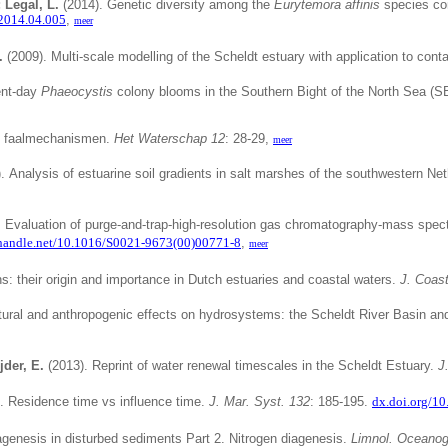
; Legal, L.
(2014). Genetic diversity among the
Eurytemora affinis
species com
.2014.04.005
,
meer
.
(2009).
Multi-scale modelling of the Scheldt estuary with application to cont
ent-day
Phaeocystis
colony blooms in the Southern Bight of the North Sea (SB
en faalmechanismen.
Het Waterschap 12
: 28-29,
meer
).
Analysis of estuarine soil gradients in salt marshes of the southwestern Net
.
Evaluation of purge-and-trap-high-resolution gas chromatography-mass spect
handle.net/10.1016/S0021-9673(00)00771-8
,
meer
s: their origin and importance in Dutch estuaries and coastal waters.
J. Coast
atural and anthropogenic effects on hydrosystems: the Scheldt River Basin an
jder, E.
(2013).
Reprint of water renewal timescales in the Scheldt Estuary.
J
).
Residence time vs influence time.
J. Mar. Syst. 132
: 185-195.
dx.doi.org/10
agenesis in disturbed sediments Part 2.
Nitrogen diagenesis.
Limnol. Oceanogr