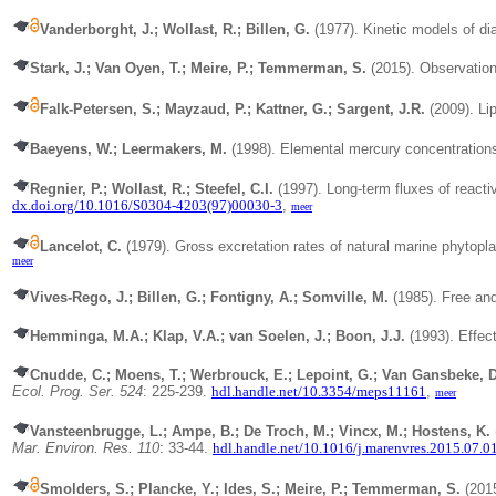
Vanderborght, J.; Wollast, R.; Billen, G.
(1977).
Kinetic models of di
Stark, J.; Van Oyen, T.; Meire, P.; Temmerman, S.
(2015). Observations
Falk-Petersen, S.; Mayzaud, P.; Kattner, G.; Sargent, J.R.
(2009). Lip
Baeyens, W.; Leermakers, M.
(1998).
Elemental mercury concentrations
Regnier, P.; Wollast, R.; Steefel, C.I.
(1997).
Long-term fluxes of reacti
dx.doi.org/10.1016/S0304-4203(97)00030-3
,
meer
Lancelot, C.
(1979). Gross excretation rates of natural marine phytopl
meer
Vives-Rego, J.; Billen, G.; Fontigny, A.; Somville, M.
(1985). Free and
Hemminga, M.A.; Klap, V.A.; van Soelen, J.; Boon, J.J.
(1993).
Effec
Cnudde, C.; Moens, T.; Werbrouck, E.; Lepoint, G.; Van Gansbeke, D
Ecol. Prog. Ser. 524
: 225-239.
hdl.handle.net/10.3354/meps11161
,
meer
Vansteenbrugge, L.; Ampe, B.; De Troch, M.; Vincx, M.; Hostens, K.
Mar. Environ. Res. 110
: 33-44.
hdl.handle.net/10.1016/j.marenvres.2015.07.0
Smolders, S.; Plancke, Y.; Ides, S.; Meire, P.; Temmerman, S.
(2015