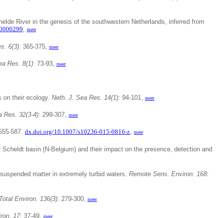
helde River in the genesis of the southwestern Netherlands, inferred from
00000299
,
meer
s. 6(3)
: 365-375,
meer
ea Res. 8(1)
: 73-93,
meer
s on their ecology.
Neth. J. Sea Res. 14(1)
: 94-101,
meer
a Res. 32(3-4)
: 299-307,
meer
 555-587.
dx.doi.org/10.1007/s10236-015-0816-z
,
meer
r Scheldt basin (N-Belgium) and their impact on the presence, detection and
 suspended matter in extremely turbid waters.
Remote Sens. Environ. 168
:
Total Environ. 136(3)
: 279-300,
meer
iron. 17
: 37-49,
meer