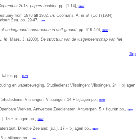
eptember 2015: papers booklet.
pp. [1-14],
meer
estuary from 1978 till 1982,
in
: Coomans, A.
et al.
(Ed.) (1984).
 North Sea.
pp. 29-47,
meer
of underground construction in soft ground.
pp. 419-424,
meer
ry,
in
: Maes, J. (2000).
De structuur van de visgemeenschap van het
Top
 tables pp.,
meer
uding en waterbeweging, Studiedienst Vlissingen: Vlissingen. 24 + bijlagen
 Studiedienst Vlissingen: Vlissingen. 14 + bijlagen pp.,
meer
n Openbare Werken. Antwerpse Zeediensten: Antwerpen. 5 + figuren pp.,
meer
]. 15 + bijlagen pp.,
meer
staat, Directie Zeeland: [s.l.]. 17 + bijlagen pp.,
meer
5 + bijlagen pp.,
meer