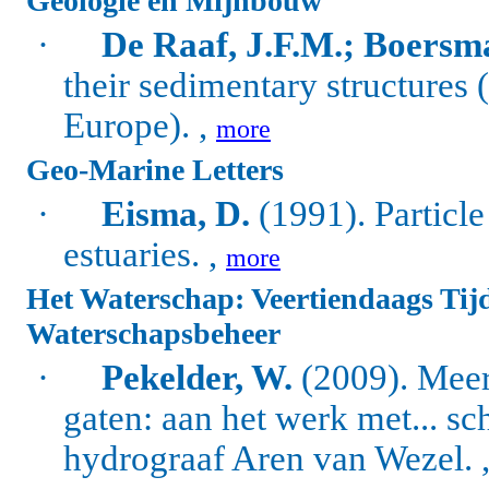
Geologie en Mijnbouw
·
De Raaf, J.F.M.; Boersma
their sedimentary structure
Europe). ,
more
Geo-Marine Letters
·
Eisma, D.
(1991). Particle
estuaries. ,
more
Het Waterschap: Veertiendaags Tij
Waterschapsbeheer
·
Pekelder, W.
(2009). Meer
gaten: aan het werk met... 
hydrograaf Aren van Wezel. 