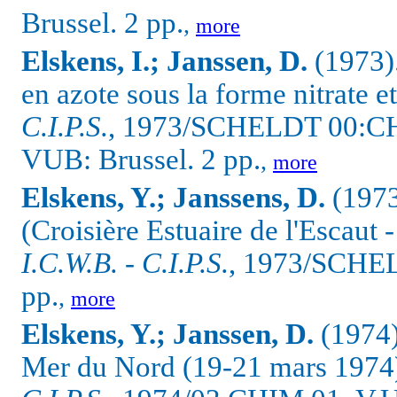
Brussel. 2 pp.
,
more
Elskens, I.; Janssen, D.
(1973)
en azote sous la forme nitrate et
C.I.P.S.
, 1973/SCHELDT 00:C
VUB: Brussel. 2 pp.
,
more
Elskens, Y.; Janssens, D.
(197
(Croisière Estuaire de l'Escaut 
I.C.W.B. - C.I.P.S.
, 1973/SCHE
pp.
,
more
Elskens, Y.; Janssen, D.
(1974
Mer du Nord (19-21 mars 1974