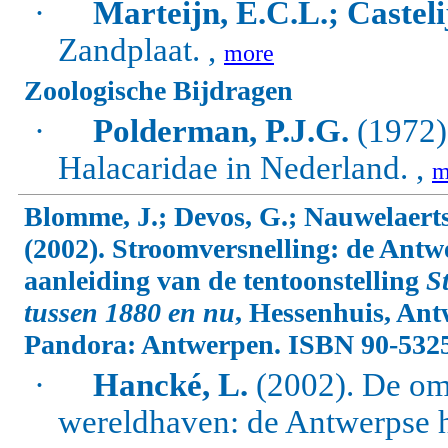
·
Marteijn, E.C.L.; Castel
Zandplaat. ,
more
Zoologische Bijdragen
·
Polderman, P.J.G.
(1972)
Halacaridae in Nederland. ,
m
Blomme, J.; Devos, G.; Nauwelaerts
(2002). Stroomversnelling: de Antw
aanleiding van de tentoonstelling
S
tussen 1880 en nu
, Hessenhuis, Ant
Pandora: Antwerpen. ISBN 90-5325
·
Hancké, L.
(2002). De om
wereldhaven: de Antwerpse h