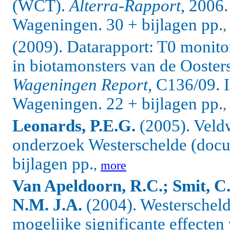
(WCT).
Alterra-Rapport
, 2006
Wageningen. 30 + bijlagen pp.
,
(2009). Datarapport: T0 monito
in biotamonsters van de Ooster
Wageningen Report
, C136/09.
Wageningen. 22 + bijlagen pp.
,
Leonards, P.E.G.
(2005). Veld
onderzoek Westerschelde (doc
bijlagen pp.
,
more
Van Apeldoorn, R.C.; Smit, C
N.M. J.A.
(2004). Westerscheld
mogelijke significante effect