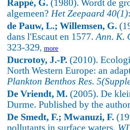
Rappé, G.
(1980). Wordt de gr
algemeen?
Het Zeepaard 40(1)
de Pauw, L.; Willemsen, G.
(19
dans l'Escaut en 1577.
Ann. K. 
323-329
,
more
Ducrotoy, J.-P.
(2010).
Ecologic
North Western Europe: an adapti
Plankton Benthos Res. 5(Suppl
De Vriendt, M.
(2005). De klei
Durme.
Published by the autho
De Smedt, F.; Mwanuzi, F.
(199
pollutants in surface waters.
WIT