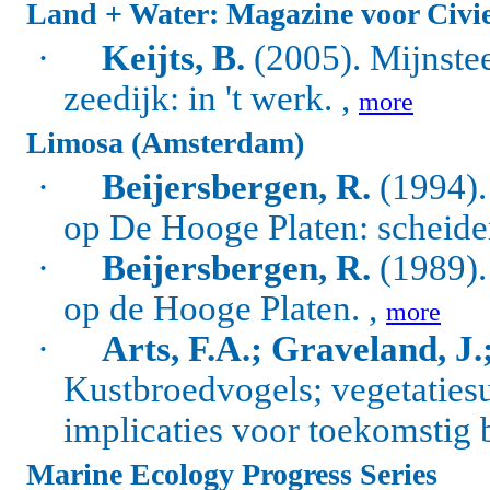
Land + Water: Magazine voor Civie
·
Keijts, B.
(2005). Mijnste
zeedijk: in 't werk. ,
more
Limosa (Amsterdam)
·
Beijersbergen, R.
(1994).
op De Hooge Platen: scheide
·
Beijersbergen, R.
(1989).
op de Hooge Platen. ,
more
·
Arts, F.A.; Graveland, J.
Kustbroedvogels; vegetaties
implicaties voor toekomstig 
Marine Ecology Progress Series