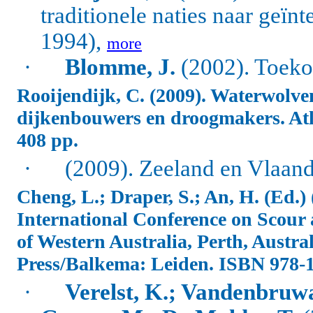
traditionele naties naar geïn
1994),
more
·
Blomme, J.
(2002). Toeko
Rooijendijk, C. (2009). Waterwolve
dijkenbouwers en droogmakers. At
408 pp.
·
(2009). Zeeland en Vlaan
Cheng, L.; Draper, S.; An, H. (Ed.) 
International Conference on Scour 
of Western Australia, Perth, Austra
Press/Balkema: Leiden. ISBN 978-1
·
Verelst, K.; Vandenbruwa