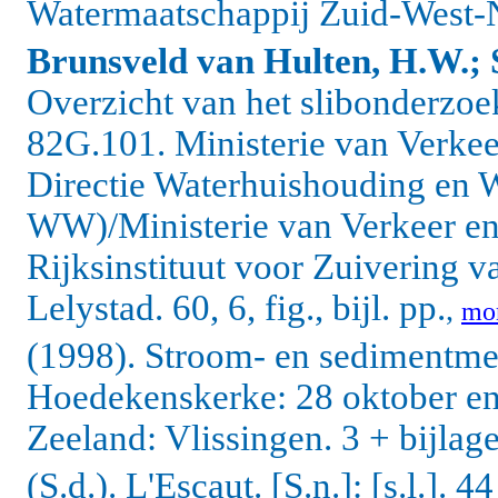
Watermaatschappij Zuid-West-
Brunsveld van Hulten, H.W.;
Overzicht van het slibonderzoe
82G.101. Ministerie van Verkeer
Directie Waterhuishouding en
WW)/Ministerie van Verkeer en 
Rijksinstituut voor Zuivering 
Lelystad. 60, 6, fig., bijl. pp.
,
mo
(1998). Stroom- en sedimentm
Hoedekenskerke: 28 oktober e
Zeeland: Vlissingen. 3 + bijlag
(S.d.). L'Escaut. [S.n.]: [s.l.]. 