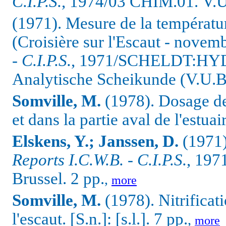
C.I.P.S.
, 1974/03 CHIM.01.
V.U
(1971). Mesure de la températur
(Croisière sur l'Escaut - novem
- C.I.P.S.
, 1971/SCHELDT:HYDR
Analytische Scheikunde (V.U.B.
Somville, M.
(1978). Dosage de
et dans la partie aval de l'estuai
Elskens, Y.; Janssen, D.
(1971
Reports I.C.W.B. - C.I.P.S.
, 19
Brussel. 2 pp.
,
more
Somville, M.
(1978). Nitrificati
l'escaut.
[S.n.]: [s.l.]. 7 pp.
,
more