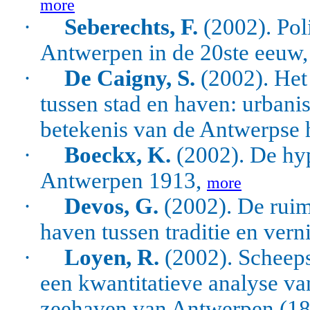
more
·
Seberechts, F.
(2002). Pol
Antwerpen in de 20ste eeuw
·
De Caigny, S.
(2002). Het 
tussen stad en haven: urbani
betekenis van de Antwerpse 
·
Boeckx, K.
(2002). De hy
Antwerpen 1913,
more
·
Devos, G.
(2002). De ruim
haven tussen traditie en ve
·
Loyen, R.
(2002). Scheep
een kwantitatieve analyse va
zeehaven van Antwerpen (1