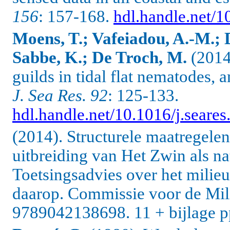
156
: 157-168.
hdl.handle.net/1
Moens, T.; Vafeiadou, A.-M.; 
Sabbe, K.; De Troch, M.
(2014)
guilds in tidal flat nematodes, 
J. Sea Res. 92
: 125-133.
hdl.handle.net/10.1016/j.seare
(2014). Structurele maatregele
uitbreiding van Het Zwin als nat
Toetsingsadvies over het milieu
daarop. Commissie voor de Mil
9789042138698. 11 + bijlage p