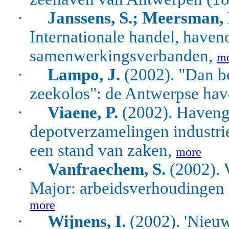
·
Janssens, S.; Meersman, 
Internationale handel, haven
samenwerkingsverbanden,
m
·
Lampo, J.
(2002). "Dan be
zeekolos": de Antwerpse hav
·
Viaene, P.
(2002). Havenge
depotverzamelingen industri
een stand van zaken,
more
·
Vanfraechem, S.
(2002). V
Major: arbeidsverhoudingen
more
·
Wijnens, I.
(2002). 'Nieuw