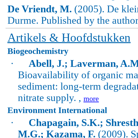
De Vriendt, M.
(2005). De klei
Durme. Published by the author
Artikels & Hoofdstukken
Biogeochemistry
·
Abell, J.; Laverman, A.M
Bioavailability of organic ma
sediment: long-term degrada
nitrate supply. ,
more
Environment International
·
Chapagain, S.K.; Shrestha
M.G.; Kazama, F.
(2009).
S