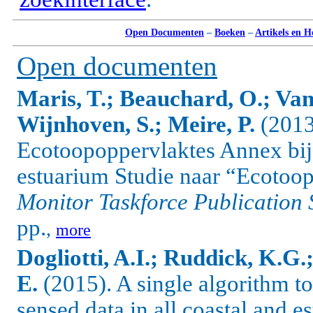
Open Documenten
–
Boeken
–
Artikels en 
Open documenten
Maris, T.; Beauchard, O.; Va
Wijnhoven, S.; Meire, P.
(2013
Ecotoopoppervlaktes Annex bij
estuarium Studie naar “Ecotoop
Monitor Taskforce Publication 
pp.
,
more
Dogliotti, A.I.; Ruddick, K.G
E.
(2015). A single algorithm to
sensed data in all coastal and e