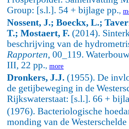
Group: [s.l.]. 54 + bijlage pp.
,
m
Nossent, J.; Boeckx, L.; Tave
T.; Mostaert, F.
(2014). Sinter
beschrijving van de hydrometri
Rapporten
, 00_119. Waterbou
III, 22 pp.
,
more
Dronkers, J.J.
(1955). De invlo
de getijbeweging in de Wester
Rijkswaterstaat: [s.l.]. 66 + bij
(1976). Bacteriologische hoeda
monding van de Westerschelde 