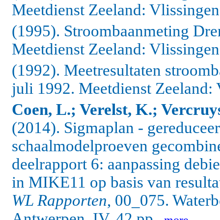
Meetdienst Zeeland: Vlissingen.
(1995). Stroombaanmeting Drem
Meetdienst Zeeland: Vlissingen.
(1992). Meetresultaten stroom
juli 1992. Meetdienst Zeeland: 
Coen, L.; Verelst, K.; Vercruys
(2014). Sigmaplan - gereduceer
schaalmodelproeven gecombineer
deelrapport 6: aanpassing debi
in MIKE11 op basis van resulta
WL Rapporten
, 00_075. Water
Antwerpen. IV, 42 pp.
,
more