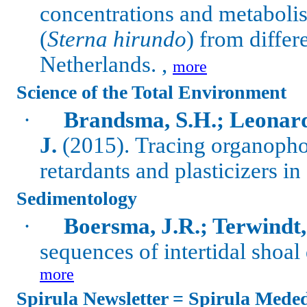
concentrations and metaboli
(
Sterna hirundo
) from differ
Netherlands. ,
more
Science of the Total Environment
·
Brandsma, S.H.; Leonards
J.
(2015).
Tracing organopho
retardants and plasticizers i
Sedimentology
·
Boersma, J.R.; Terwindt,
sequences of intertidal shoal 
more
Spirula Newsletter = Spirula Mede