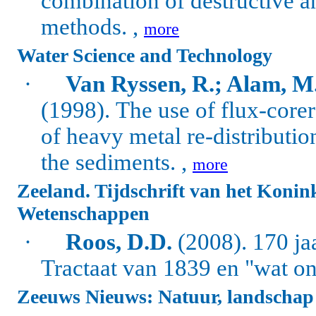
combination of destructive a
methods. ,
more
Water Science and Technology
·
Van Ryssen, R.; Alam, M.
(1998).
The use of flux-core
of heavy metal re-distributio
the sediments. ,
more
Zeeland. Tijdschrift van het Koni
Wetenschappen
·
Roos, D.D.
(2008). 170 jaa
Tractaat van 1839 en "wat on
Zeeuws Nieuws: Natuur, landschap 