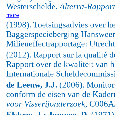
Westerschelde.
Alterra-Rappor
more
(1998). Toetsingsadvies over he
Baggerspecieberging Hansweer
Milieueffectrapportage: Utrecht
(2012). Rapport sur la qualité 
Rapport over de kwaliteit van h
Internationale Scheldecommissie 
de Leeuw, J.J.
(2006). Monitor
conform de eisen van de Kaderr
voor Visserijonderzoek
, C006A/
Elskens, I.; Janssen, D.
(1971)