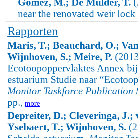
Gomez, M.; De Mulder, T.
(
near the renovated weir loc
Rapporten
Maris, T.; Beauchard, O.; Va
Wijnhoven, S.; Meire, P.
(2013
Ecotoopoppervlaktes Annex bij
estuarium Studie naar “Ecotoop
Monitor Taskforce Publication 
pp.
,
more
Depreiter, D.; Cleveringa, J.; 
Ysebaert, T.; Wijnhoven, S.
(2