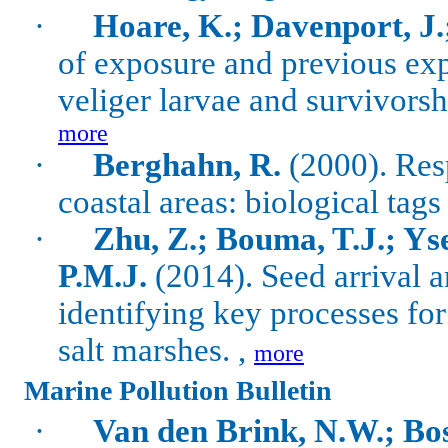
·
Hoare, K.; Davenport, J
of exposure and previous ex
veliger larvae and survivors
more
·
Berghahn, R.
(2000). Res
coastal areas: biological tags 
·
Zhu, Z.; Bouma, T.J.; Ys
P.M.J.
(2014). Seed arrival an
identifying key processes for
salt marshes. ,
more
Marine Pollution Bulletin
·
Van den Brink, N.W.; Bos