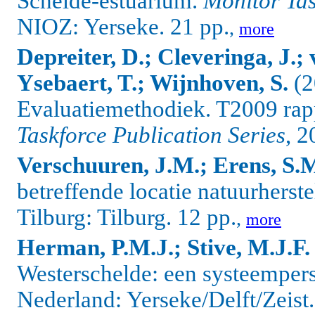
Schelde-estuarium.
Monitor Tas
NIOZ: Yerseke. 21 pp.
,
more
Depreiter, D.; Cleveringa, J.; 
Ysebaert, T.; Wijnhoven, S.
(2
Evaluatiemethodiek. T2009 rap
Taskforce Publication Series
, 2
Verschuuren, J.M.; Erens, S.
betreffende locatie natuurherst
Tilburg: Tilburg. 12 pp.
,
more
Herman, P.M.J.; Stive, M.J.F.
Westerschelde: een systeemper
Nederland: Yerseke/Delft/Zeist.