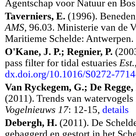
Agentschap voor Natuur en Bos[s
Taverniers, E.
(1996). Beneden-
AMS
, 96.03. Ministerie van d
Maritieme Schelde: Antwerpen. 1
O'Kane, J. P.; Regnier, P.
(200
pass filter for tidal estuaries
Est.
dx.doi.org/10.1016/S0272-771
Van Ryckegem, G.; De Regge, N
(2011). Trends van watervogels 
Vogelnieuws 17
: 12-15,
details
Debergh, H.
(2011). De Scheld
gebaggerd en gestort in het Sch