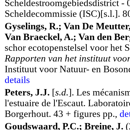
Scheldestroomgebiedsdistrict - 
Scheldecommissie (ISC)[s.l.]. 8
Gyselings, R.; Van De Meutter,
Van Braeckel, A.; Van den Ber
schor ecotopenstelsel voor het 
Rapporten van het instituut vo
Instituut voor Natuur- en Boson
details
Peters, J.J.
[
s.d.
]. Les mécanis
l'estuaire de l'Escaut. Laborato
Borgerhout. 43 + figures pp.,
de
Goudswaard, P.C.; Breine, J.
(