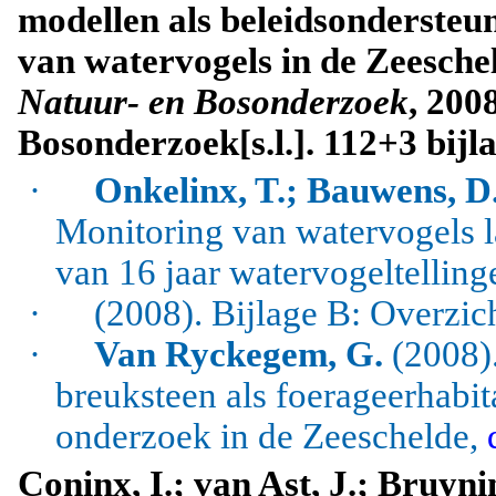
modellen als beleidsonderste
van watervogels in de Zeesche
Natuur- en Bosonderzoek
, 200
Bosonderzoek[s.l.]. 112+3 bijl
·
Onkelinx, T.; Bauwens, D.
Monitoring van watervogels l
van 16 jaar watervogeltelling
·
(2008). Bijlage B: Overzic
·
Van Ryckegem, G.
(2008).
breuksteen als foerageerhabi
onderzoek in de Zeeschelde,
Coninx, I.; van Ast, J.; Bruyni