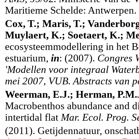
Maritieme Schelde: Antwerpen. 1
Cox, T.; Maris, T.; Vanderborgh
Muylaert, K.; Soetaert, K.; Mei
ecosysteemmodellering in het Be
estuarium,
in
: (2007).
Congres W
'Modellen voor integraal Water
mei 2007, VUB. Abstracts van po
Weerman, E.J.; Herman, P.M.J
Macrobenthos
abundance and dis
intertidal flat
Mar.
Ecol. Prog.
Se
(2011). Getijdennatuur, onsch