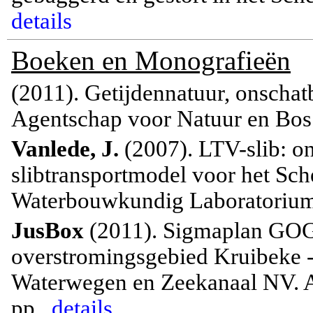
details
Boeken en Monografieën
(2011). Getijdennatuur, onsch
Agentschap voor Natuur en Bos[s
Vanlede, J.
(2007). LTV-slib: o
slibtransportmodel voor het S
Waterbouwkundig Laboratorium:
JusBox
(2011). Sigmaplan GOG
overstromingsgebied Kruibeke
Waterwegen en Zeekanaal NV. A
pp.,
details