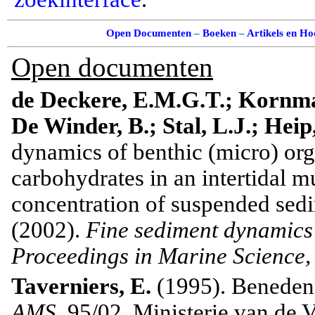
Open Documenten
–
Boeken
–
Artikels en Ho
Open documenten
de Deckere, E.M.G.T.; Kornman
De Winder, B.; Stal, L.J.; Heip
dynamics of benthic (micro) org
carbohydrates in an intertidal mu
concentration of suspended sed
(2002).
Fine sediment dynamics 
Proceedings in Marine Science,
Taverniers, E.
(1995). Beneden-
AMS
, 95/02. Ministerie van d