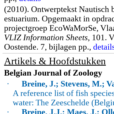
(2010). Ontwerptekst Nautisch b
estuarium. Opgemaakt in opdra
projectgroep EcoWaMorSe, Vla
VLIZ Information Sheets
, 101. 
Oostende. 7, bijlagen pp.,
detail
Artikels & Hoofdstukken
Belgian Journal of Zoology
·
Breine, J.; Stevens, M.; V
A reference list of fish specie
water: The
Zeeschelde
(Belgi
·
Breine, J.J.; Maes, J.; Oll