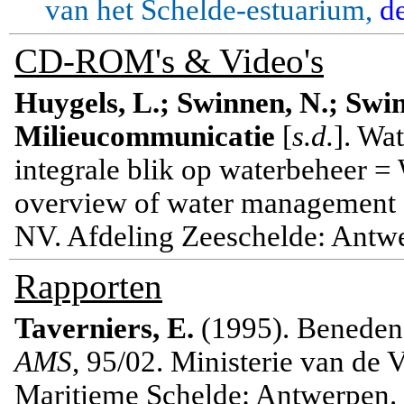
van het Schelde-estuarium,
de
CD-ROM's & Video's
Huygels, L.; Swinnen, N.; Swin
Milieucommunicatie
[
s.d.
]. Wa
integrale blik op waterbeheer =
overview of water management
NV. Afdeling Zeeschelde: Antw
Rapporten
Taverniers, E.
(1995). Beneden-
AMS
, 95/02. Ministerie van d
Maritieme Schelde: Antwerpen. 1