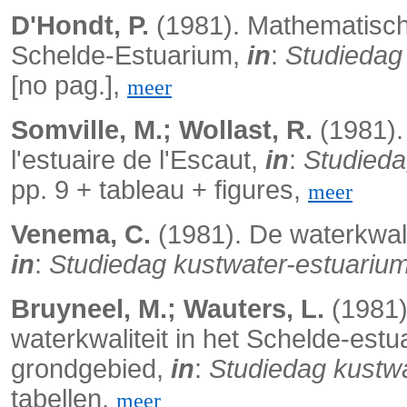
D'Hondt, P.
(1981). Mathematisch
Schelde-Estuarium,
in
:
Studiedag 
[no pag.],
meer
Somville, M.; Wollast, R.
(1981). 
l'estuaire de l'Escaut,
in
:
Studieda
pp. 9 + tableau + figures,
meer
Venema, C.
(1981). De waterkwal
in
:
Studiedag kustwater-estuarium
Bruyneel, M.; Wauters, L.
(1981).
waterkwaliteit in het Schelde-est
grondgebied,
in
:
Studiedag kustwa
tabellen,
meer