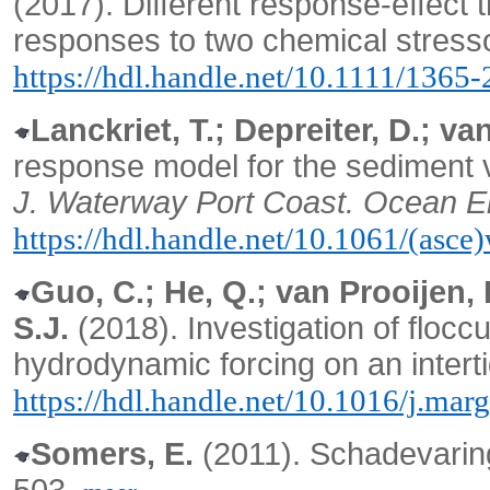
(2017).
Different response-effect t
responses to two chemical stress
https://hdl.handle.net/10.1111/1365
Lanckriet, T.; Depreiter, D.; va
response model for the sediment 
J. Waterway Port Coast. Ocean E
https://hdl.handle.net/10.1061/(as
Guo, C.; He, Q.; van Prooijen, 
S.J.
(2018). Investigation of floc
hydrodynamic forcing on an intert
https://hdl.handle.net/10.1016/j.ma
Somers, E.
(2011). Schadevarin
503,