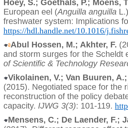
Hoey, S.; Goethals, P.; Moens, T
European eel (
Anguilla anguilla
L.)
freshwater system: Implications 
https://hdl.handle.net/10.1016/j.fish
Abul Hossen, M.; Akhter, F.
(20
and storm surges for the Scheldt 
of Scientific & Technology Resear
Vikolainen, V.; Van Buuren, A.;
(2015). Negotiated space for the ri
reconstruction of the policy debate
capacity.
IJWG 3(3)
: 101-119.
htt
Mensens, C.; De Laender, F.; J