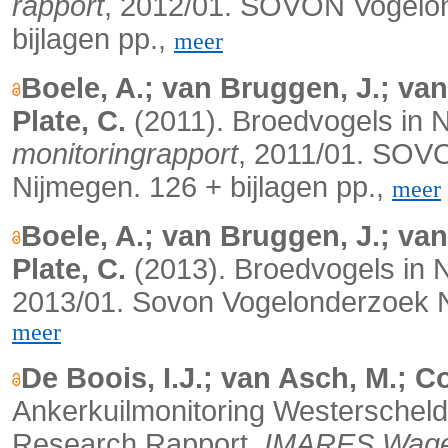
rapport
, 2012/01. SOVON Vogelon
bijlagen pp.,
meer
Boele, A.; van Bruggen, J.; van 
Plate, C.
(2011). Broedvogels in 
monitoringrapport
, 2011/01. SOV
Nijmegen. 126 + bijlagen pp.,
meer
Boele, A.; van Bruggen, J.; van 
Plate, C.
(2013). Broedvogels in 
2013/01. Sovon Vogelonderzoek Ne
meer
De Boois, I.J.; van Asch, M.; C
Ankerkuilmonitoring Westerscheld
Research Rapport.
IMARES Wage