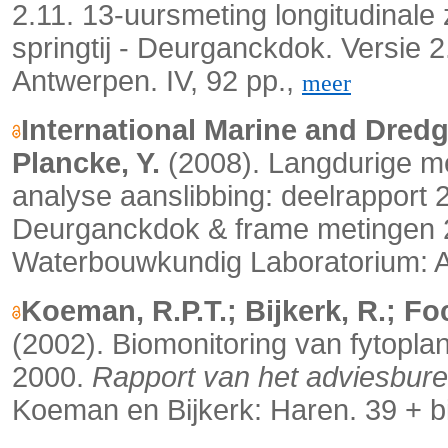
2.11. 13-uursmeting longitudinale
springtij - Deurganckdok. Versie
Antwerpen.
IV, 92 pp.,
meer
International Marine and Dredg
Plancke, Y.
(2008).
Langdurige m
analyse aanslibbing: deelrapport 2
Deurganckdok & frame metingen 20
Waterbouwkundig Laboratorium: A
Koeman, R.P.T.; Bijkerk, R.; Fo
(2002). Biomonitoring van fytopl
2000.
Rapport van het adviesbur
Koeman en Bijkerk: Haren. 39 + bi