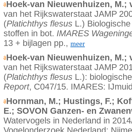
Hoek-van Nieuwenhuizen, M.; v
van het Rijkswaterstaat JAMP 20
(
Platichthys flesus
L.) Biologische
stoffen in bot.
IMARES Wageninge
13 + bijlagen pp.,
meer
Hoek-van Nieuwenhuizen, M.; v
van het Rijkswaterstaat JAMP 20
(
Platichthys flesus
L.): biologisc
Report
, C047/15. IMARES: IJmuide
Hornman, M.; Hustings, F.; Kof
E.; SOVON Ganzen- en Zwanenw
Watervogels in Nederland in 201
Vogelonderzoek Nederland: Nijmeg