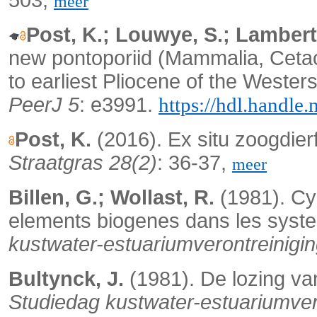
meer
Post, K.; Louwye, S.; Lambert
new pontoporiid (Mammalia, Cetac
to earliest Pliocene of the Weste
PeerJ 5
: e3991.
https://hdl.handle
Post, K.
(2016). Ex situ zoogdier
Straatgras 28(2)
: 36-37,
meer
Billen, G.; Wollast, R.
(1981). Cyc
elements biogenes dans les syst
kustwater-estuariumverontreinigin
Bultynck, J.
(1981). De lozing van
Studiedag kustwater-estuariumver