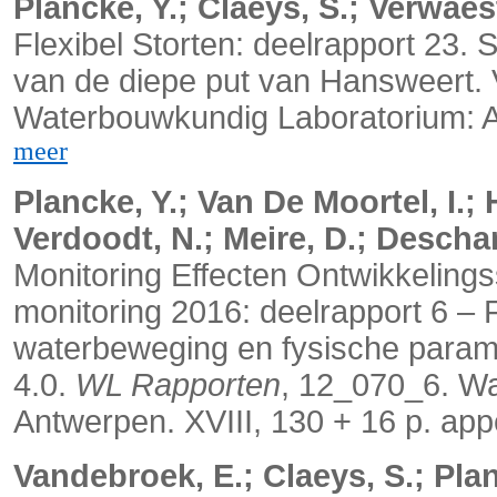
Plancke, Y.; Claeys, S.; Verwaest
Flexibel Storten: deelrapport 23.
van de diepe put van Hansweert. 
Waterbouwkundig Laboratorium: Ant
meer
Plancke, Y.; Van De Moortel, I.; 
Verdoodt, N.; Meire, D.; Descha
Monitoring Effecten Ontwikkelin
monitoring 2016: deelrapport 6 – 
waterbeweging en fysische parame
4.0.
WL Rapporten
, 12_070_6. W
Antwerpen. XVIII, 130 + 16 p. ap
Vandebroek, E.; Claeys, S.; Plan