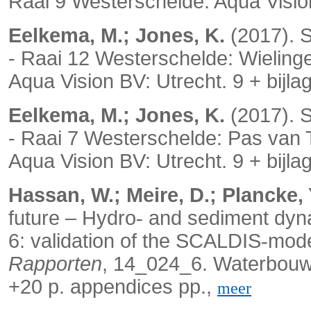
Raai 9 Westerschelde. Aqua Vision
Eelkema, M.; Jones, K.
(2017). 
- Raai 12 Westerschelde: Wielin
Aqua Vision BV: Utrecht. 9 + bijla
Eelkema, M.; Jones, K.
(2017). 
- Raai 7 Westerschelde: Pas va
Aqua Vision BV: Utrecht. 9 + bijla
Hassan, W.; Meire, D.; Plancke, Y
future – Hydro
and sediment dyna
‐
6: validation of the SCALDIS
mode
‐
Rapporten
, 14_024_6. Waterbouw
+20 p. appendices pp.,
meer