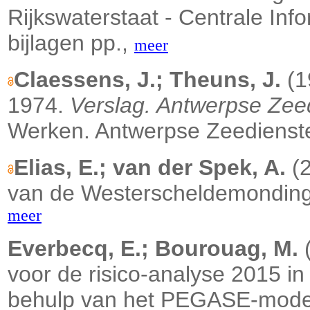
Rijkswaterstaat - Centrale Info
bijlagen pp.,
meer
Claessens, J.; Theuns, J.
(1
1974.
Verslag. Antwerpse Zee
Werken. Antwerpse Zeedienste
Elias, E.; van der Spek, A.
(2
van de Westerscheldemonding. D
meer
Everbecq, E.; Bourouag, M.
(
voor de risico-analyse 2015 i
behulp van het PEGASE-model