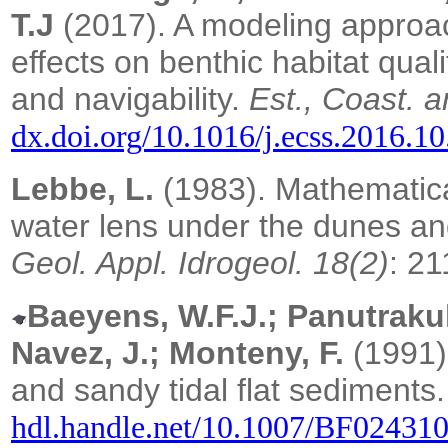
T.J
(2017). A modeling approa
effects on benthic habitat qual
and navigability.
Est., Coast. a
dx.doi.org/10.1016/j.ecss.2016.1
Lebbe, L.
(1983). Mathematical
water lens under the dunes and
Geol. Appl. Idrogeol. 18(2)
: 2
Baeyens, W.F.J.; Panutrakul
Navez, J.; Monteny, F.
(1991)
and sandy tidal flat sediments
hdl.handle.net/10.1007/BF02431