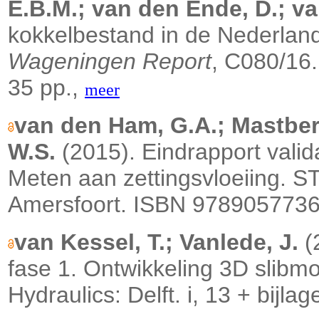
E.B.M.; van den Ende, D.; v
kokkelbestand in de Nederlan
Wageningen Report
, C080/16
35 pp.,
meer
van den Ham, G.A.; Mastberg
W.S.
(2015). Eindrapport valida
Meten aan zettingsvloeiing. S
Amersfoort. ISBN 9789057736
van Kessel, T.; Vanlede, J.
(
fase 1. Ontwikkeling 3D slibm
Hydraulics: Delft. i, 13 + bijla