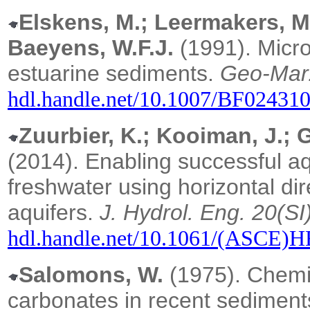
Elskens, M.; Leermakers, M.
Baeyens, W.F.J.
(1991). Micro
estuarine sediments.
Geo-Mar
hdl.handle.net/10.1007/BF02431
Zuurbier, K.; Kooiman, J.; 
(2014).
Enabling successful aq
freshwater using horizontal dire
aquifers.
J. Hydrol. Eng. 20(SI
hdl.handle.net/10.1061/(ASCE)
Salomons, W.
(1975). Chemic
carbonates in recent sediment