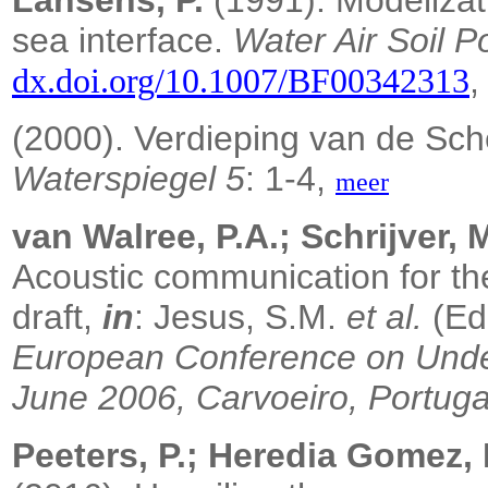
Lansens, P.
(1991). Modelizati
sea interface.
Water Air Soil Po
dx.doi.org/10.1007/BF00342313
(2000). Verdieping van de Sch
Waterspiegel 5
: 1-4,
meer
van Walree, P.A.; Schrijver,
Acoustic communication for the
draft,
in
: Jesus, S.M.
et al.
(Ed
European Conference on Unde
June 2006, Carvoeiro, Portuga
Peeters, P.; Heredia Gomez, 