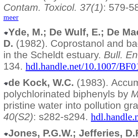
Contam. Toxicol. 37(1)
: 579-5
meer
Yde, M.; De Wulf, E.; De M
D.
(1982).
Coprostanol and bact
in the Scheldt estuary.
Bull. E
134.
hdl.handle.net/10.1007/BF
de Kock, W.C.
(1983).
Accum
polychlorinated biphenyls by
M
pristine water into pollution gr
40(S2)
: s282-s294.
hdl.handle.
Jones, P.G.W.; Jefferies, D.