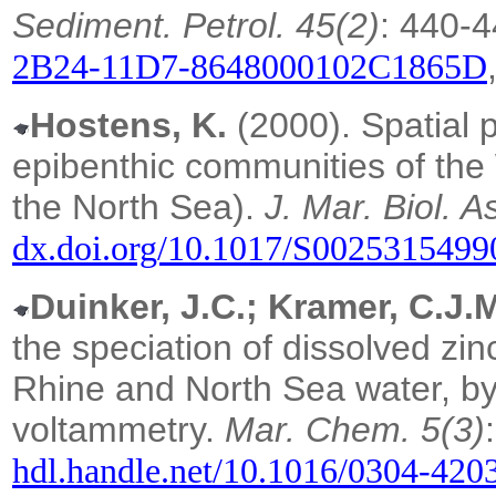
Sediment. Petrol. 45(2)
: 440-
2B24-11D7-8648000102C1865D
Hostens, K.
(2000). Spatial p
epibenthic communities of the
the North Sea).
J. Mar. Biol. A
dx.doi.org/10.1017/S002531549
Duinker, J.C.; Kramer, C.J.
the speciation of dissolved zi
Rhine and North Sea water, by 
voltammetry.
Mar. Chem. 5(3)
hdl.handle.net/10.1016/0304-420