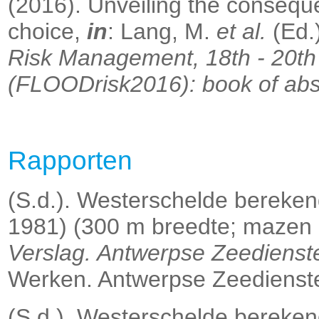
(2016).
Unveiling the consequ
choice,
in
: Lang, M.
et al.
(Ed.
Risk Management, 18th - 20th
(FLOODrisk2016): book of abs
Rapporten
(S.d.). Westerschelde bereken
1981) (300 m breedte; mazen 
Verslag. Antwerpse Zeedienst
Werken. Antwerpse Zeedienste
(S.d.). Westerschelde bereken