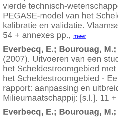
vierde technisch-wetenschappel
PEGASE-model van het Scheld
kalibratie en validatie. Vlaams
54 + annexes pp.,
meer
Everbecq, E.; Bourouag, M.; G
(2007). Uitvoeren van een stud
het Scheldestroomgebied met
het Scheldestroomgebied - Eer
rapport: aanpassing en uitbre
Milieumaatschappij: [s.l.]. 11 
Everbecq, E.; Bourouag, M.; G