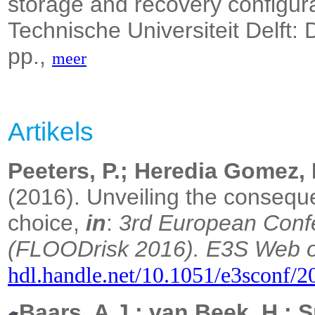
storage and recovery configura
Technische Universiteit Delft:
pp.,
meer
Artikels
Peeters, P.; Heredia Gomez, 
(2016).
Unveiling the consequ
choice,
in
:
3rd European Conf
(FLOODrisk 2016).
E3S Web o
hdl.handle.net/10.1051/e3sconf/
Baars, A.J.; van Beek, H.; S