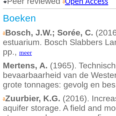
Peer reviewed
Open Access
Boeken
Bosch, J.W.; Sorée, C.
(2016
estuarium. Bosch Slabbers La
pp.,
meer
Mertens, A.
(1965). Technisch
bevaarbaarheid van de Wester
grote tonnages: gevolg en bes
Zuurbier, K.G.
(2016). Increa
aquifer storage. A field and mo