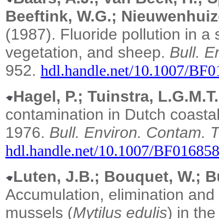
Beeftink, W.G.; Nieuwenhuize
(1987).
Fluoride pollution in 
vegetation, and sheep.
Bull. E
952.
hdl.handle.net/10.1007/BF
Hagel, P.; Tuinstra, L.G.M.T.
contamination in Dutch coastal
1976.
Bull. Environ. Contam. T
hdl.handle.net/10.1007/BF01685
Luten, J.B.; Bouquet, W.; B
Accumulation, elimination and
mussels (
Mytilus edulis
) in th