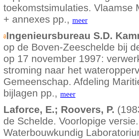
toekomstsimulaties. Vlaamse M
+ annexes pp.,
meer
Ingenieursbureau S.D. Ka
op de Boven-Zeeschelde bij d
op 17 november 1997: verwerk
stroming naar het wateropperv
Gemeenschap. Afdeling Mariti
bijlagen pp.,
meer
Laforce, E.; Roovers, P.
(1983
de Schelde. Voorlopige versie
Waterbouwkundig Laboratorium