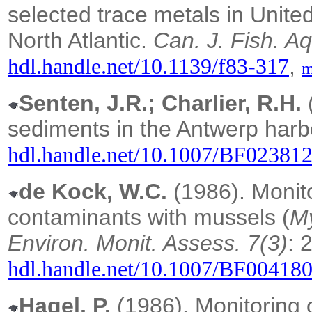
selected trace metals in Unit
North Atlantic.
Can. J. Fish. Aq
,
hdl.handle.net/10.1139/f83-317
m
Senten, J.R.; Charlier, R.H.
sediments in the Antwerp harb
hdl.handle.net/10.1007/BF02381
de Kock, W.C.
(1986).
Monito
contaminants with mussels (
My
Environ. Monit. Assess. 7(3)
: 
hdl.handle.net/10.1007/BF00418
Hagel, P.
(1986). Monitoring o