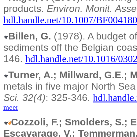
products.
Environ. Monit. Asse
hdl.handle.net/10.1007/BF00418
Billen, G.
(1978). A budget of
sediments off the Belgian coas
146.
hdl.handle.net/10.1016/030
Turner, A.; Millward, G.E.; 
metals in five major North Sea
Sci. 32(4)
: 325-346.
hdl.handle
meer
Cozzoli, F.; Smolders, S.; 
Escavarage, V.; Temmerman, 