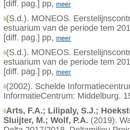
[diff. pag.] pp,
meer
(S.d.). MONEOS. Eerstelijnscont
estuarium van de periode tem 201
[diff. pag.] pp,
meer
(S.d.). MONEOS. Eerstelijnscont
estuarium van de periode tem 201
[diff. pag.] pp,
meer
(2002). Schelde Informatiecentr
InformatieCentrum: Middelburg. 1
Arts, F.A.; Lilipaly, S.J.; Hoeks
Sluijter, M.; Wolf, P.A.
(2019). Wa
Delta 2017/2018. Deltamilieu Proj