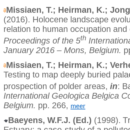
Missiaen, T.; Heirman, K.; Jonge
(2016).
Holocene landscape evolut
relation to human occupation and 
th
Proceedings of the 5
Internation
January 2016 – Mons, Belgium.
pp
Missiaen, T.; Heirman, K.; Verh
Testing to map deeply buried pal
prospection of polder areas,
in
: B
International Geologica Belgica 
Belgium.
pp. 266,
meer
Baeyens, W.F.J. (Ed.)
(1998). T
Estuary: a case-study of a polluted