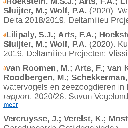
Hoekstein, M.S.J.; Arts, F.A.; Li
Sluijter, M.; Wolf, P.A.
(2020). Wa
Delta 2018/2019. Deltamilieu Proj
Lilipaly, S.J.; Arts, F.A.; Hoeks
Sluijter, M.; Wolf, P.A.
(2020). Ku
2019. Deltamilieu Projecten: Vlis
van Roomen, M.; Arts, F.; van 
Roodbergen, M.; Schekkerman,
watervogels en zeezoogdieren in 
rapport
, 2020/28. Sovon Vogelond
meer
Vercruysse, J.; Verelst, K.; Most
Gereduceerde Getijdegebieden –