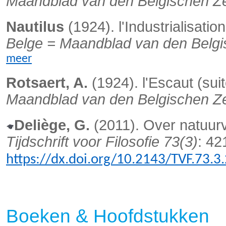
Maandblad van den Belgischen Z
Nautilus
(1924). l'Industrialisatio
Belge = Maandblad van den Belgi
meer
Rotsaert, A.
(1924). l'Escaut (sui
Maandblad van den Belgischen Z
Deliège, G.
(2011). Over natuurv
Tijdschrift voor Filosofie 73(3)
: 42
https://dx.doi.org/10.2143/TVF.73.
Boeke
n & Hoofdstukken