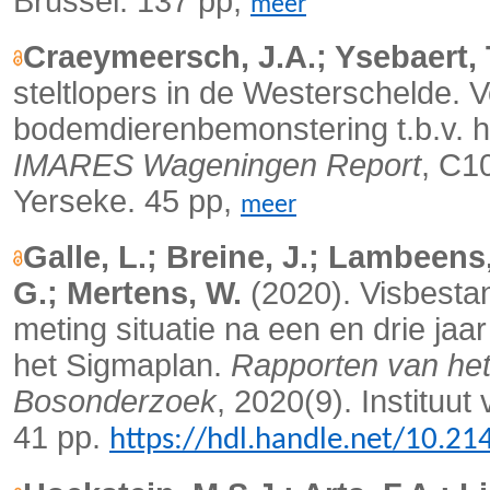
Brussel. 137 pp,
meer
Craeymeersch, J.A.; Ysebaert, 
steltlopers in de Westerschelde.
bodemdierenbemonstering t.b.v. 
IMARES Wageningen Report
, C1
Yerseke. 45 pp,
meer
Galle, L.; Breine, J.; Lambeens,
G.; Mertens, W.
(2020). Visbesta
meting situatie na een en drie jaa
het Sigmaplan.
Rapporten van het 
Bosonderzoek
, 2020(9). Instituu
41 pp.
https://hdl.handle.net/10.2