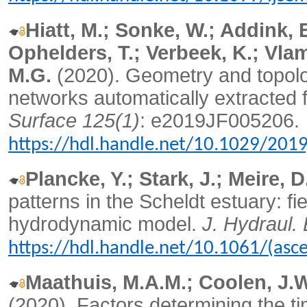
Hiatt, M.; Sonke, W.; Addink, 
Ophelders, T.; Verbeek, K.; Vla
M.G.
(2020).
Geometry and topolo
networks automatically extracted 
Surface 125(1)
: e2019JF005206.
https://hdl.handle.net/10.1029/201
Plancke, Y.; Stark, J.; Meire, D
patterns in the Scheldt estuary: f
hydrodynamic model.
J. Hydraul.
https://hdl.handle.net/10.1061/(as
Maathuis, M.A.M.; Coolen, J.W
(2020).
Factors determining the ti