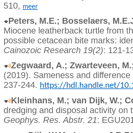
510,
meer
Peters, M.E.; Bosselaers, M.E.J
Miocene leatherback turtle from 
possible cetacean bite marks: iden
Cainozoic Research 19(2)
: 121-1
Zegwaard, A.; Zwarteveen, M.;
(2019).
Sameness and difference i
237-244.
https://hdl.handle.net/10
Kleinhans, M.; van Dijk, W.; C
dredging and disposal activity on 
Geophys. Res. Abstr. 21
: EGU20