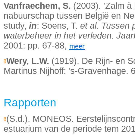
Vanfraechem, S.
(2003). 'Zalm à 
nabuurschap tussen België en Ne
study,
in
: Soens, T.
et al.
Tussen p
waterbeheer in het verleden. Jaa
2001: pp. 67-88,
meer
Wery, L.W.
(1919). De Rijn- en 
Martinus Nijhoff: 's-Gravenhage. 
Rapporten
(S.d.). MONEOS. Eerstelijnscont
estuarium van de periode tem 201