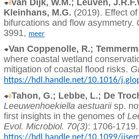
van Dijk, W.M.; Leuven, J.R.F.
Kleinhans, M.G.
(2019).
Effect o
bifurcations and flow asymmetry.
3991,
meer
Van Coppenolle, R.; Temmerma
where coastal wetland conservati
mitigation of coastal flood risks.
G
https://hdl.handle.net/10.1016/j.gl
Tahon, G.; Lebbe, L.; De Troch
Leeuwenhoekiella aestuarii
sp. no
first insights in the genomes of
Le
Evol. Microbiol. 70(3)
: 1706-1719.
https://hdl.handle.net/10.1099/ijse