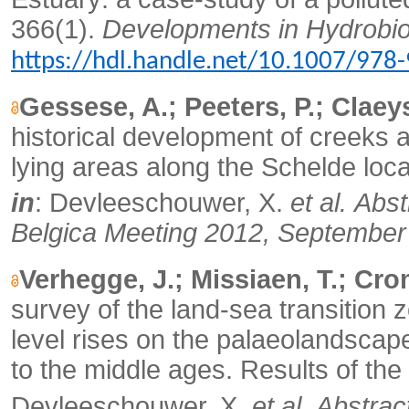
366(1).
Developments in Hydrobio
https://hdl.handle.net/10.1007/978
Gessese, A.; Peeters, P.; Claeys
historical development of creeks 
lying areas along the Schelde loca
in
: Devleeschouwer, X.
et al.
Abst
Belgica Meeting 2012, September 
Verhegge, J.; Missiaen, T.; Cro
survey of the land-sea transition 
level rises on the palaeolandsca
to the middle ages. Results of the
Devleeschouwer, X.
et al.
Abstrac