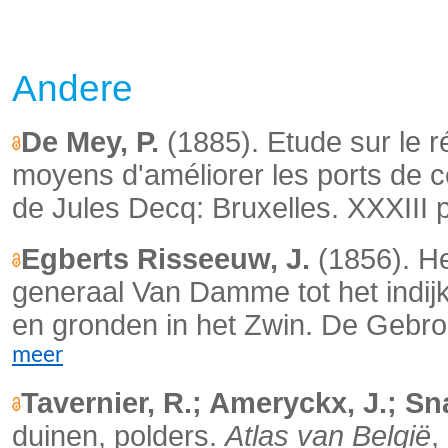
Andere
De Mey, P.
(1885). Etude sur le r
moyens d'améliorer les ports de ce 
de Jules Decq: Bruxelles. XXXIII 
Egberts Risseeuw, J.
(1856). H
generaal Van Damme tot het indij
en gronden in het Zwin. De Gebr
meer
Tavernier, R.; Ameryckx, J.; Sn
duinen, polders.
Atlas van België
,