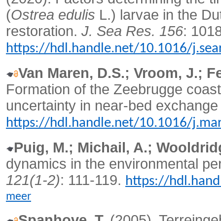
(
Ostrea edulis
L.) larvae in the Dut
restoration.
J. Sea Res. 156
: 101
https://hdl.handle.net/10.1016/j.se
Van Maren, D.S.; Vroom, J.; Fe
Formation of the Zeebrugge coasta
uncertainty in near-bed exchang
https://hdl.handle.net/10.1016/j.m
Puig, M.; Michail, A.; Wooldrid
dynamics in the environmental pe
121(1-2)
: 111-119.
https://hdl.han
meer
Spanhove, T.
(2005). Terreing