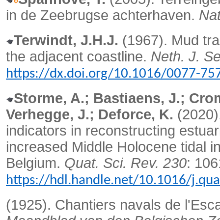
in de Zeebrugse achterhaven.
Nat
Terwindt, J.H.J.
(1967). Mud tra
the adjacent coastline.
Neth. J. S
https://dx.doi.org/10.1016/0077-7
Storme, A.; Bastiaens, J.; Crom
Verhegge, J.; Deforce, K.
(2020).
indicators in reconstructing estua
increased Middle Holocene tidal in
Belgium.
Quat. Sci. Rev. 230
: 106
https://hdl.handle.net/10.1016/j.qu
(1925).
Chantiers navals de l'Esc