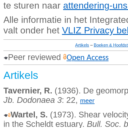
te sturen naar
attendering-un
Alle informatie in het Integra
valt onder het
VLIZ Privacy be
Artikels
–
Boeken & Hoofds
Peer reviewed
Open Access
Artikels
Tavernier, R.
(1936). De geomorp
Jb. Dodonaea 3
: 22,
meer
Wartel, S.
(1973).
Shear veloci
in the Scheldt estuary.
Bull. Soc. 