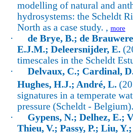
modelling of natural and ant
hydrosystems: the Scheldt Ri
North as a case study. ,
more
·
de Brye, B.; de Brauwere
E.J.M.; Deleersnijder, E.
(20
timescales in the Scheldt Est
·
Delvaux, C.; Cardinal, D
Hughes, H.J.; André, L.
(20
signatures in a temperate wa
pressure (Scheldt - Belgium).
·
Gypens, N.; Delhez, E.; V
Thieu, V.; Passy, P.; Liu, Y.