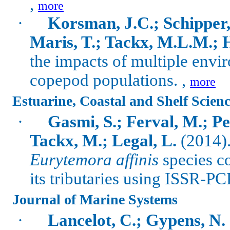
,
more
·
Korsman, J.C.; Schipper,
Maris, T.; Tackx, M.L.M.; 
the impacts of multiple envir
copepod populations. ,
more
Estuarine, Coastal and Shelf Scien
·
Gasmi, S.; Ferval, M.; Pel
Tackx, M.; Legal, L.
(2014)
Eurytemora affinis
species co
its tributaries using ISSR-P
Journal of Marine Systems
·
Lancelot, C.; Gypens, N.