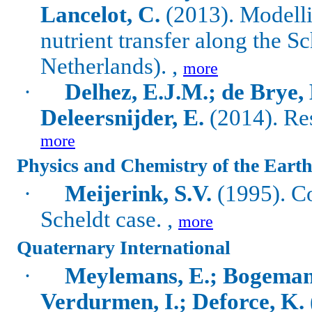
Lancelot, C.
(2013).
Modelli
nutrient transfer along the S
Netherlands). ,
more
·
Delhez, E.J.M.; de Brye, 
Deleersnijder, E.
(2014). Res
more
Physics and Chemistry of the Eart
·
Meijerink, S.V.
(1995). Co
Scheldt case. ,
more
Quaternary International
·
Meylemans, E.; Bogemans,
Verdurmen, I.; Deforce, K.