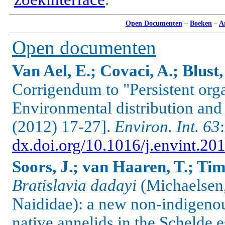
Open Documenten
–
Boeken
–
A
Open documenten
Van Ael, E.; Covaci, A.; Blust,
Corrigendum to "Persistent orga
Environmental distribution and
(2012) 17-27].
Environ. Int. 63
dx.doi.org/10.1016/j.envint.20
Soors, J.; van Haaren, T.; Tim
Bratislavia dadayi
(Michaelsen,
Naididae): a new non-indigenou
native annelids in the Schelde 