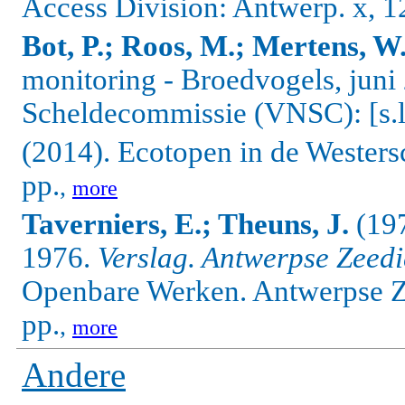
Access Division: Antwerp. x, 1
Bot, P.; Roos, M.; Mertens, W
monitoring - Broedvogels, jun
Scheldecommissie (VNSC): [s.l.
(2014). Ecotopen in de Westersch
pp.
,
more
Taverniers, E.; Theuns, J.
(197
1976.
Verslag. Antwerpse Zeedi
Openbare Werken. Antwerpse Ze
pp.
,
more
Andere