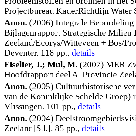
Probleemstoffen en bronnen in het S
Projectbureau KaderRichtlijn Water S
Anon.
(2006) Integrale Beoordeling
Bijlagenrapport Strategische Milieu
Zeeland/Ecorys/Witteveen + Bos/Pr
Deventer. 118 pp.,
details
Fiselier, J.; Mul, M.
(2007) MER Zwa
Hoofdrapport deel A. Provincie Zeela
Anon.
(2005) Cultuurhistorische ver
van de Koninklijke Schelde Groep) i
Vlissingen. 101 pp.,
details
Anon.
(2004) Deelstroomgebiedsvis
Zeeland[S.l.]. 85 pp.,
details