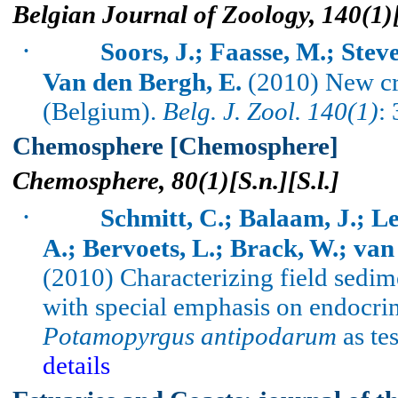
Belgian Journal of Zoology, 140(1
)
·
Soors, J.; Faasse, M.; Stev
Van den Bergh, E.
(2010) New cru
(Belgium).
Belg. J. Zool. 140(1)
:
Chemosphere [Chemosphere]
Chemosphere, 80(1
)[
S.n
.][
S.l
.]
·
Schmitt, C.; Balaam, J.; 
A.;
Bervoets
, L.;
Brack
, W.; va
(2010) Characterizing field sedim
with special emphasis on endocri
Potamopyrgus
antipodarum
as te
details