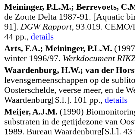
Meininger, P.L.M.; Berrevoets, C.M
de Zoute Delta 1987-91.
[Aquatic bir
91].
DGW Rapport
, 93.019. CEMO/
44 pp.,
details
Arts, F.A.; Meininger, P.L.M.
(1997)
winter 1996/97.
Werkdocument RIK
Waardenburg, H.W.; van der Horst
levensgemeenschappen op de sublitor
Oosterschelde, veerse meer, en de We
Waardenburg[S.l.]. 101 pp.,
details
Meijer, A.J.M.
(1990) Biomonitorin
substraten in de getijdezone van Oos
1989. Bureau Waardenburg[S.l.]. 43 