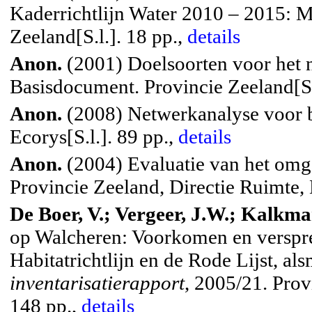
Kaderrichtlijn Water 2010 – 2015: Mi
Zeeland[S.l.]. 18 pp.,
details
Anon.
(2001) Doelsoorten voor het n
Basisdocument. Provincie Zeeland[S.
Anon.
(2008) Netwerkanalyse voor 
Ecorys[S.l.]. 89 pp.,
details
Anon.
(2004) Evaluatie van het omg
Provincie Zeeland, Directie Ruimte, 
De Boer, V.; Vergeer, J.W.; Kalkma
op Walcheren: Voorkomen en verspre
Habitatrichtlijn en de Rode Lijst, a
inventarisatierapport
, 2005/21. Pr
148 pp.,
details