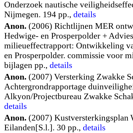
Onderzoek nautische veiligheidseffe
Nijmegen. 194 pp.,
details
Anon.
(2006) Richtlijnen MER ontwi
Hedwige- en Prosperpolder + Advies 
milieueffectrapport: Ontwikkeling v
en Prosperpolder. commissie voor mi
bijlagen pp.,
details
Anon.
(2007) Versterking Zwakke S
Achtergrondrapportage duinveilighe
Alkyon/Projectbureau Zwakke Schakels
details
Anon.
(2007) Kustversterkingsplan 
Eilanden[S.l.]. 30 pp.,
details