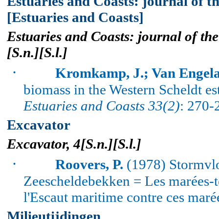
Estuaries and Coasts: journal of t
[Estuaries and Coasts]
Estuaries and Coasts: journal of th
[
S.n
.][
S.l
.]
·
Kromkamp
, J.; Van
Engel
biomass in the
Western Scheldt
es
Estuaries and Coasts 33(2)
: 270-
Excavator
Excavator, 4[
S.n
.
][
S.l
.]
·
Roovers, P.
(1978) Stormvlo
Zeescheldebekken = Les marées-te
l'Escaut maritime contre ces maré
Milieutijdingen