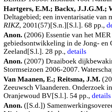
Hartgers, E.M.; Backx, J.J.G.M.; 
Deltagebied; een inventarisatie van
RIKZ
, 2001(57
)[
S.n
.][
S.l
.]. 68 pp.,
de
Anon.
(2006) Essentie van het MER
gebiedsontwikkeling in de Jong- en 
Zeeland[S.l.]. 28 pp.,
details
Anon.
(2007) Draaiboek dijkbewaki
Stormseizoen 2006-2007. Waterschap
Van Maanen, E.; Reitsma, J.M.
(20
Zeeuwsch Vlaanderen. Onderzoek in 
Oranjewoud BV[S.l.]. 54 pp.,
details
Anon.
([S.d.]) Samenwerkingsovere