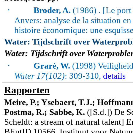
·
Broder, A.
(1986) . [Le por
Anvers: analyse de la situation en
histoire économique: une esquiss
Water: Tijdschrift over Waterprob
Water: Tijdschrift over Waterproblem
·
Graré, W.
(1998) Veiligheid
Water 17(102)
: 309-310,
details
Rapporten
Meire, P.; Ysebaert, T.J.; Hoffmann
Postma, R.; Sabbe, K.
([S.d.])
De
S
Scheldt
: a stream of natural talent] 
BEntID
10566.
Instituut voor Natuu