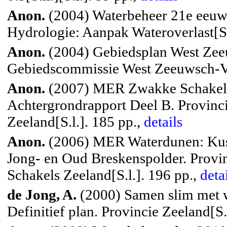
Anon.
(2004) Waterbeheer 21e eeuw
Hydrologie: Aanpak Wateroverlast[S.n
Anon.
(2004) Gebiedsplan West Zeeu
Gebiedscommissie West Zeeuwsch-Vl
Anon.
(2007) MER Zwakke Schakels
Achtergrondrapport Deel B. Provinc
Zeeland[S.l.]. 185 pp.,
details
Anon.
(2006) MER Waterdunen: Kust
Jong- en Oud Breskenspolder. Provi
Schakels Zeeland[S.l.]. 196 pp.,
deta
de Jong, A.
(2000) Samen slim met w
Definitief plan. Provincie Zeeland[S.