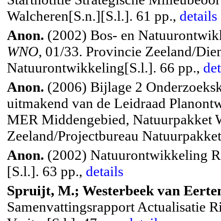
Walcheren[S.n.][S.l.]. 61 pp.,
details
Anon.
(2002) Bos- en Natuurontwik
WNO
, 01/33. Provincie Zeeland/Di
Natuurontwikkeling[S.l.]. 66 pp.,
det
Anon.
(2006) Bijlage 2 Onderzoeks
uitmakend van de Leidraad Planont
MER Middengebied, Natuurpakket We
Zeeland/Projectbureau Natuurpakket 
Anon.
(2002) Natuurontwikkeling
[S.l.]. 63 pp.,
details
Spruijt, M.; Westerbeek van Eerten,
Samenvattingsrapport Actualisatie R