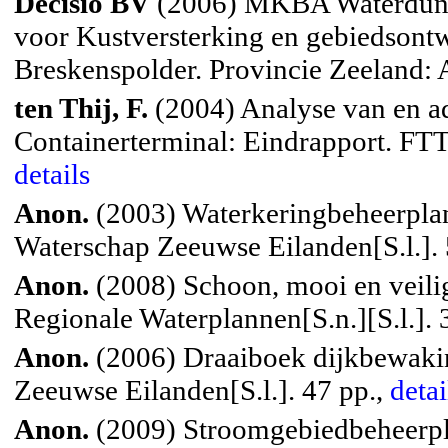
Decisio BV
(2006) MKBA Waterdunen
voor Kustversterking en gebiedsontw
Breskenspolder. Provincie Zeeland:
ten Thij, F.
(2004) Analyse van en ad
Containerterminal: Eindrapport. FTT
details
Anon.
(2003) Waterkeringbeheerplan:
Waterschap Zeeuwse Eilanden[S.l.]. 
Anon.
(2008) Schoon, mooi en veili
Regionale Waterplannen[S.n.][S.l.]. 
Anon.
(2006) Draaiboek dijkbewaki
Zeeuwse Eilanden[S.l.]. 47 pp.,
detai
Anon.
(2009) Stroomgebiedbeheerpla