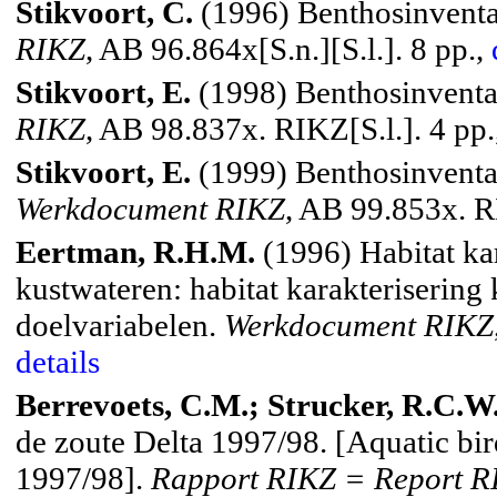
Stikvoort, C.
(1996) Benthosinventa
RIKZ
, AB 96.864x[S.n.][S.l.]. 8 pp.,
Stikvoort, E.
(1998) Benthosinventa
RIKZ
, AB 98.837x. RIKZ[S.l.]. 4 pp
Stikvoort, E.
(1999) Benthosinventa
Werkdocument RIKZ
, AB 99.853x. R
Eertman, R.H.M.
(1996) Habitat ka
kustwateren: habitat karakterisering
doelvariabelen.
Werkdocument RIKZ
details
Berrevoets, C.M.; Strucker, R.C.W.
de zoute Delta 1997/98.
[Aquatic bir
1997/98].
Rapport RIKZ = Report R