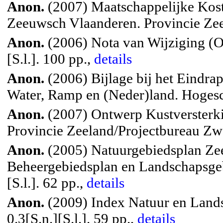
Anon.
(2007) Maatschappelijke Kos
Zeeuwsch Vlaanderen. Provincie Zee
Anon.
(2006) Nota van Wijziging (
[S.l.]. 100 pp.,
details
Anon.
(2006) Bijlage bij het Eindra
Water, Ramp en (Neder)land. Hogesc
Anon.
(2007) Ontwerp Kustversterk
Provincie Zeeland/Projectbureau Zwa
Anon.
(2005) Natuurgebiedsplan Ze
Beheergebiedsplan en Landschapsgeb
[S.l.]. 62 pp.,
details
Anon.
(2009) Index Natuur en Lands
0.3[S.n.][S.l.]. 59 pp.,
details