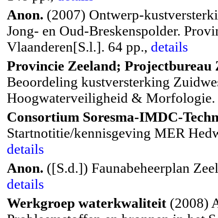
Anon.
(2007) Ontwerp-kustversterki
Jong- en Oud-Breskenspolder. Prov
Vlaanderen[S.l.]. 64 pp.,
details
Provincie Zeeland; Projectbureau
Beoordeling kustversterking Zuidwe
Hoogwaterveiligheid & Morfologie. 
Consortium Soresma-IMDC-Techn
Startnotitie/kennisgeving MER Hedwi
details
Anon.
([S.d.]) Faunabeheerplan Zeela
details
Werkgroep waterkwaliteit
(2008) A