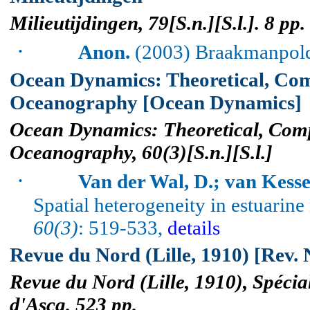
Milieutijdingen, 79[S.n.][S.l.]. 8 pp.
·
Anon.
(2003) Braakmanpol
Ocean Dynamics: Theoretical, Com
Oceanography [Ocean Dynamics]
Ocean Dynamics: Theoretical, Comp
Oceanography, 60(3
)[
S.n
.][
S.l
.]
·
Van der Wal, D.; van Kessel
Spatial heterogeneity in estuarin
60(3)
: 519-533,
details
Revue du Nord (Lille, 1910) [Rev. N
Revue du Nord (Lille, 1910), Spécia
d'Ascq. 523 pp.