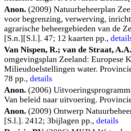
Anon.
(2009) Natuurbeheerplan Zeel
voor begrenzing, verwerving, inrich
agrarische beheergebieden van de Z
[S.n.][S.l.]. 47; 12 kaarten pp.,
detail
Van Nispen, R.; van de Straat, A.A
omgevingsplan Zeeland: Europese K
Milieudoelstellingen water. Provinci
78 pp.,
details
Anon.
(2006) Uitvoeringsprogramma
Van beleid naar uitvoering. Provincie
Anon.
(2009) Ontwerp Natuurbeheer
[S.l.]. 2412; 3bijlagen pp.,
details