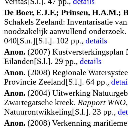
Veritas[S.l.]. 47 pp.,
details
De Boer, E.J.F.; Prinsen, H.A.M.; 
Schakels Zeeland: Inventarisatie va
noodzakelijk aanvullend onderzoek
040[S.n.][S.l.]. 102 pp.,
details
Anon.
(2007) Kustversterkingsplan 
Eilanden[S.l.]. 29 pp.,
details
Anon.
(2008) Regionale Watersyste
Provincie Zeeland[S.l.]. 64 pp.,
detai
Anon.
(2004) Uitwerking Natuurgeb
Zwartegatsche kreek.
Rapport WNO
Natuurontwikkeling[S.l.]. 23 pp.,
det
Anon.
(2008) Verkenning maritieme 