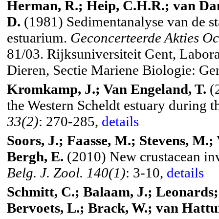
Herman, R.; Heip, C.H.R.; van Da
D.
(1981) Sedimentanalyse van de sta
estuarium.
Geconcerteerde Akties Oc
81/03. Rijksuniversiteit Gent, Labo
Dieren, Sectie Mariene Biologie: Ge
Kromkamp
, J.; Van
Engeland
, T.
(2
the
Western Scheldt
estuary during t
33(2)
: 270-285,
details
Soors
, J.;
Faasse
, M.; Stevens, M.;
Bergh, E.
(2010) New crustacean inv
Belg. J. Zool. 140(1)
: 3-10,
details
Schmitt, C.; Balaam, J.; Leonards
Bervoets
, L.;
Brack
, W.; van
Hatt