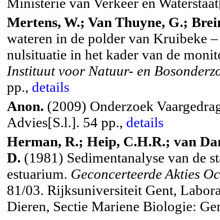
Ministerie van Verkeer en Waterstaat[
Mertens, W.; Van Thuyne, G.; Brein
wateren in de polder van Kruibeke 
nulsituatie in het kader van de moni
Instituut voor Natuur- en Bosonderz
pp.,
details
Anon.
(2009) Onderzoek Vaargedrag 
Advies[S.l.]. 54 pp.,
details
Herman, R.; Heip, C.H.R.; van Da
D.
(1981) Sedimentanalyse van de sta
estuarium.
Geconcerteerde Akties Oc
81/03. Rijksuniversiteit Gent, Labo
Dieren, Sectie Mariene Biologie: Ge