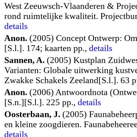
West Zeeuwsch-Vlaanderen & Project
rond ruimtelijke kwaliteit. Projectb
details
Anon.
(2005) Concept Ontwerp: Omg
[S.l.]. 174; kaarten pp.,
details
Sannen, A.
(2005) Kustplan Zuidwes
Varianten: Globale uitwerking kustve
Zwakke Schakels Zeeland[S.l.]. 63 p
Anon.
(2006) Antwoordnota (Ontwe
[S.n.][S.l.]. 225 pp.,
details
Oosterbaan, J.
(2005) Faunabeheerp
en kleine zoogdieren. Faunabeheere
details