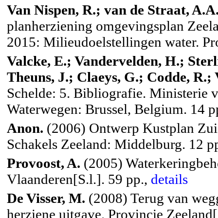
Van Nispen, R.; van de Straat, A.A
planherziening omgevingsplan Zeela
2015: Milieudoelstellingen water. Pr
Valcke, E.; Vandervelden, H.; Sterl
Theuns, J.; Claeys, G.; Codde, R.
Schelde: 5. Bibliografie. Ministeri
Waterwegen: Brussel, Belgium. 14 p
Anon.
(2006) Ontwerp Kustplan Zui
Schakels Zeeland: Middelburg. 12 p
Provoost, A.
(2005) Waterkeringbeh
Vlaanderen[S.l.]. 59 pp.,
details
De Visser, M.
(2008) Terug van wegg
herziene uitgave. Provincie Zeeland[S