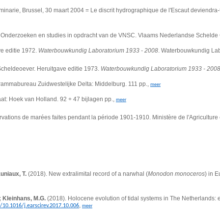
inarie, Brussel, 30 maart 2004 = Le discrit hydrographique de l'Escaut deviendra-t-
Onderzoeken en studies in opdracht van de VNSC. Vlaams Nederlandse Schelde C
e editie 1972.
Waterbouwkundig Laboratorium 1933 - 2008
. Waterbouwkundig Lab
 Scheldeoever. Heruitgave editie 1973.
Waterbouwkundig Laboratorium 1933 - 200
grammabureau Zuidwestelijke Delta: Middelburg. 111 pp.,
meer
at: Hoek van Holland. 92 + 47 bijlagen pp.,
meer
rvations de marées faites pendant la période 1901-1910. Ministère de l'Agriculture
uniaux, T.
(2018). New extralimital record of a narwhal (
Monodon monoceros
) in 
; Kleinhans, M.G.
(2018). Holocene evolution of tidal systems in The Netherlands: ef
,
t/10.1016/j.earscirev.2017.10.006
meer