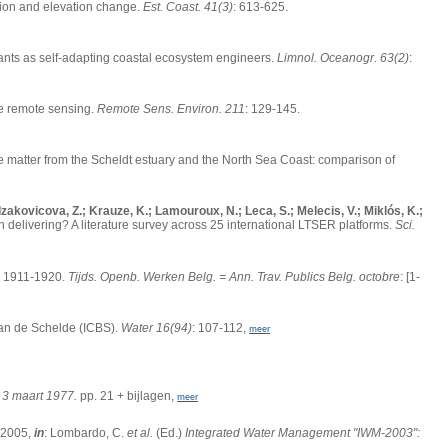
tion and elevation change.
Est. Coast. 41(3)
: 613-625.
plants as self-adapting coastal ecosystem engineers.
Limnol. Oceanogr. 63(2)
:
te remote sensing.
Remote Sens. Environ. 211
: 129-145.
 matter from the Scheldt estuary and the North Sea Coast: comparison of
 Izakovicova, Z.; Krauze, K.; Lamouroux, N.; Leca, S.; Melecis, V.; Miklós, K.;
 delivering? A literature survey across 25 international LTSER platforms.
Sci.
de 1911-1920.
Tijds. Openb. Werken Belg. = Ann. Trav. Publics Belg. octobre
: [1-
van de Schelde (ICBS).
Water 16(94)
: 107-112,
meer
 3 maart 1977.
pp. 21 + bijlagen,
meer
- 2005,
in
: Lombardo, C.
et al.
(Ed.)
Integrated Water Management "IWM-2003":