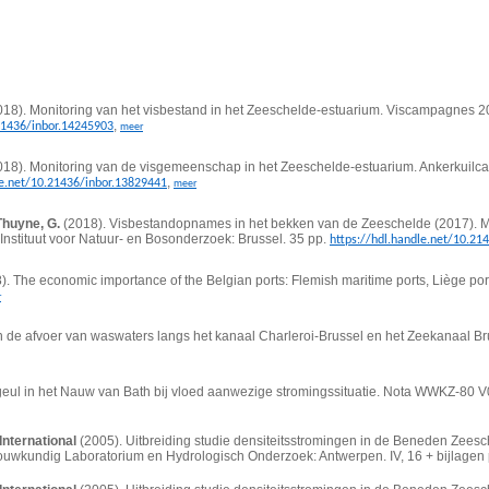
18). Monitoring van het visbestand in het Zeeschelde-estuarium. Viscampagnes 
,
.21436/inbor.14245903
meer
18). Monitoring van de visgemeenschap in het Zeeschelde-estuarium. Ankerkuil
,
le.net/10.21436/inbor.13829441
meer
 Thuyne, G.
(2018). Visbestandopnames in het bekken van de Zeeschelde (2017). Meti
 Instituut voor Natuur- en Bosonderzoek: Brussel. 35 pp.
https://hdl.handle.net/10.21
). The economic importance of the Belgian ports: Flemish maritime ports, Liège por
r
en de afvoer van waswaters langs het kanaal Charleroi-Brussel en het Zeekanaal 
ul in het Nauw van Bath bij vloed aanwezige stromingssituatie. Nota WWKZ-80 V0
International
(2005). Uitbreiding studie densiteitsstromingen in de Beneden Zee
erbouwkundig Laboratorium en Hydrologisch Onderzoek: Antwerpen. IV, 16 + bijlagen 