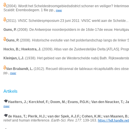
(2004). Wordt het Scheldestroomgebiedsdistrict schoner en veiliger? Interimsem
Scaldit: Erembodegem. 1 file pp.,
meer
(2011). VNSC Scheldesymposium 23 juni 2011: VNSC werkt aan de Schelde... 
Guns, P.
(2008). De Antwerpse noorderpolders in de 16de-17de eeuw. Heruitgav
Guns, P.
(2008). Historische evolutie van het polderlandschap langs de linker
Hocks, B.; Hoekstra, J.
(2009). Atlas van de Zuidwestelijke Delta [ATLAS]. Pro
Kleinjan, L.J.
(1938). Het gebied van de Westerschelde nabij Bath. Rijkswatersta
Van Brabandt, L.
(1912). Recueil décennal de tableaux récapitulatifs des obse
pp.,
meer
Artikels
Haelters, J.; Kerckhof, F.; Doom, M.; Evans, P.G.H.; Van den Neucker, T.; Ja
meer
de Haas, T.; Pierik, H.J.; van der Spek, A.J.F.; Cohen, K.M.; van Maanen, B.
relief and human interference.
Earth-Sci. Rev. 177
: 139-163.
https://hdl.handle.ne