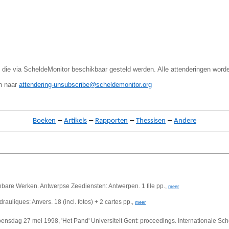
 die via ScheldeMonitor beschikbaar gesteld werden. Alle attenderingen word
en naar
attendering-unsubscribe@scheldemonitor.org
–
–
–
–
Boeken
Artikels
Rapporten
Thessisen
Andere
enbare Werken. Antwerpse Zeediensten: Antwerpen. 1 file pp.,
meer
uliques: Anvers. 18 (incl. fotos) + 2 cartes pp.,
meer
nsdag 27 mei 1998, 'Het Pand' Universiteit Gent: proceedings. Internationale Sche