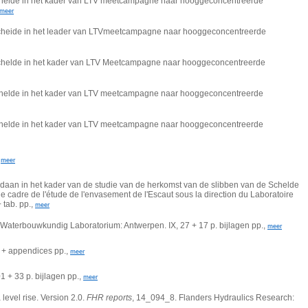
schelde in het kader van LTV meetcampagne naar hooggeconcentreerde
meer
escheide in het leader van LTVmeetcampagne naar hooggeconcentreerde
eschelde in het kader van LTV Meetcampagne naar hooggeconcentreerde
schelde in het kader van LTV meetcampagne naar hooggeconcentreerde
schelde in het kader van LTV meetcampagne naar hooggeconcentreerde
,
meer
edaan in het kader van de studie van de herkomst van de slibben van de Schelde
cadre de l'étude de l'envasement de l'Escaut sous la direction du Laboratoire
 tab. pp.,
meer
Waterbouwkundig Laboratorium: Antwerpen. IX, 27 + 17 p. bijlagen pp.,
meer
 + appendices pp.,
meer
1 + 33 p. bijlagen pp.,
meer
level rise. Version 2.0.
FHR reports
, 14_094_8. Flanders Hydraulics Research: