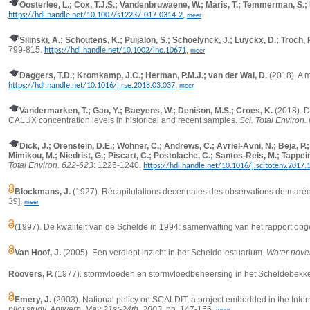
Oosterlee, L.; Cox, T.J.S.; Vandenbruwaene, W.; Maris, T.; Temmerman, S.; 
,
https://hdl.handle.net/10.1007/s12237-017-0314-2
meer
Silinski, A.; Schoutens, K.; Puijalon, S.; Schoelynck, J.; Luyckx, D.; Troch,
799-815.
,
https://hdl.handle.net/10.1002/lno.10671
meer
Daggers, T.D.; Kromkamp, J.C.; Herman, P.M.J.; van der Wal, D.
(2018). A m
,
https://hdl.handle.net/10.1016/j.rse.2018.03.037
meer
Vandermarken, T.; Gao, Y.; Baeyens, W.; Denison, M.S.; Croes, K.
(2018). D
CALUX concentration levels in historical and recent samples.
Sci. Total Environ.
Dick, J.; Orenstein, D.E.; Wohner, C.; Andrews, C.; Avriel-Avni, N.; Beja, P.;
Mimikou, M.; Niedrist, G.; Piscart, C.; Postolache, C.; Santos-Reis, M.; Tappei
Total Environ. 622-623
: 1225-1240.
https://hdl.handle.net/10.1016/j.scitotenv.2017.
Blockmans, J.
(1927). Récapitulations décennales des observations de marées 
39],
meer
(1997). De kwaliteit van de Schelde in 1994: samenvatting van het rapport o
Van Hoof, J.
(2005). Een verdiept inzicht in het Schelde-estuarium.
Water nov
Roovers, P.
(1977). stormvloeden en stormvloedbeheersing in het Scheldebekk
Emery, J.
(2003). National policy on SCALDIT, a project embedded in the Intern
pilot study, Antwerp, May 21st-24th, 2003.
pp. 147-156,