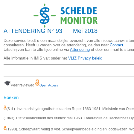
ATTENDERING N° 93 Mei 2018
Deze service biedt u een maandelijks overzicht van alle nieuwe aanwinsten
consulteren. Heeft u vragen over de attendering, ga dan naar
Contact
.
Uitschrijven kan te alle tijde online via
Attendering
of door een mail te stur
Alle informatie in IMIS valt onder het
VLIZ Privacy beleid
Peer reviewed
Open Access
Boeken
(S.d.). Inventaris hydrografische kaarten Rupel 1863-1981. Ministerie van Op
(1963). Etat d'avancement des études: mai 1963. Laboratoire de Recherches Hydra
(1998). Scheepvaart: veilig & vlot. Scheepvaartbegeleiding en loodswezen, Woe