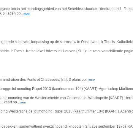
tdynamica in het mondingsgebied van het Schelde
‐
estuarium: deelrapport 1. Factu
. bijlagen pp.,
meer
rede schuiven: toepassing op de stormstuw te Oosterweel. Ir Thesis. Katholieke Univer
de. Ir Thesis. Katholieke Universiteit Leuven (KUL): Leuven. verschillende pagin
ministration des Ponts et Chaussées: [s.l.]. 3 plans pp.,
meer
brugge tot monding Rupel 2013 (kaartnummer 104) [KAART]. Agentschap Maritieme
kust: monding van de Westerschelde van Oostende tot Westkapelle [KAART]. Hern
1 kaart pp.,
meer
ding Westerschelde tot monding Rupel 2015 (kaartnummer 104) [KAART]. Agentsch
debekken: samenvattend overzicht der dijkhoogten (situatie september 1976) [KAART]