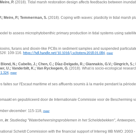
Meire, P.
(2018). Tidal marsh restoration design affects feedbacks between inunda
 P.; Meire, P.; Temmerman, S.
(2018). Coping with waves: plasticity in tidal marsh 
odel to assess microphytobenthic primary production in tidal systems using satelli
ioxins, furans and dioxin-like PCBs in sediment samples and suspended particulate
 626
: 109-116.
,
https://hdl.handle.net/10.1016/j.scitotenv.2018.01.084
meer
 Blond, N.; Cabello, J.; Chen, C.; Díaz-Delgado, R.; Giannakis, G.V.; Gingrich, S.;
ner, U.; Vanderbilt, K.; Van Ryckegem, G.
(2018). What is socio-ecological research
,
11.324
meer
faites sur l'Escaut maritime et ses affluents soumis à la marée pendant la pério
pgemaakt en gepubliceerd door de Internationale Commissie voor de Bescherming 
ember-december
: 115-118,
meer
en,
in
:
Studiedag "Waterbeheersingsproblemen in het Scheldebekken", Antwerpen,
ational Scheldt Commission with the financial support of Interreg IIIB NWO: 2003 