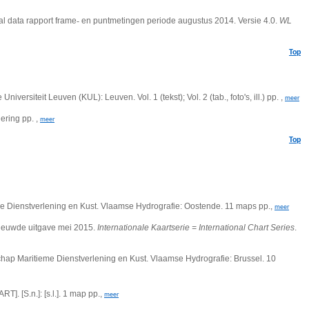
al data rapport frame
‐
en puntmetingen periode augustus 2014. Versie 4.0.
WL
Top
siteit Leuven (KUL): Leuven. Vol. 1 (tekst); Vol. 2 (tab., foto's, ill.) pp. ,
meer
ering pp. ,
meer
Top
 Dienstverlening en Kust. Vlaamse Hydrografie: Oostende. 11 maps pp.,
meer
ieuwde uitgave mei 2015.
Internationale Kaartserie = International Chart Series
.
ap Maritieme Dienstverlening en Kust. Vlaamse Hydrografie: Brussel. 10
. [S.n.]: [s.l.]. 1 map pp.,
meer