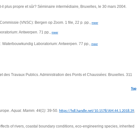
il plus propre et sûr? Séminaire intermédiaire, Bruxelles, le 30 mars 2004.
ommissie (VNSC): Bergen op Zoom. 1 file, 22 p. pp.,
meer
oratorium: Antwerpen. 71 pp.,
meer
8
. Waterbouwkundig Laboratorium: Antwerpen. 77 pp.,
meer
 et des Travaux Publics. Administration des Ponts et Chaussées: Bruxelles. 311
Top
Europe.
Aquat. Mamm. 44(1)
: 39-50.
,
https://hdl.handle.net/10.1578/AM.44.1.2018.39
fects of rivers, coastal boundary conditions, eco-engineering species, inherited