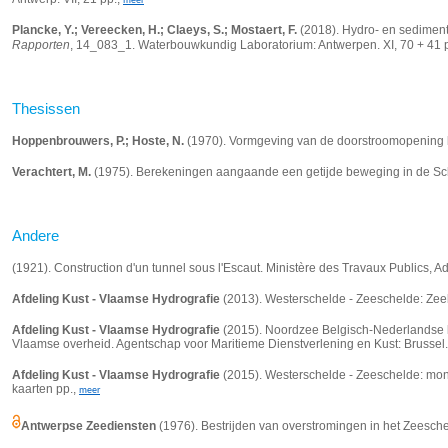
meer
Plancke, Y.; Vereecken, H.; Claeys, S.; Mostaert, F.
(2018). Hydro- en sedimen
Rapporten
, 14_083_1. Waterbouwkundig Laboratorium: Antwerpen. XI, 70 + 41 p
Thesissen
Hoppenbrouwers, P.; Hoste, N.
(1970). Vormgeving van de doorstroomopening bij b
Verachtert, M.
(1975). Berekeningen aangaande een getijde beweging in de Schel
Andere
(1921). Construction d'un tunnel sous l'Escaut. Ministère des Travaux Publics, Ad
Afdeling Kust - Vlaamse Hydrografie
(2013). Westerschelde - Zeeschelde: Zee
Afdeling Kust - Vlaamse Hydrografie
(2015). Noordzee Belgisch-Nederlandse 
Vlaamse overheid. Agentschap voor Maritieme Dienstverlening en Kust: Brussel. 
Afdeling Kust - Vlaamse Hydrografie
(2015). Westerschelde - Zeeschelde: mon
kaarten pp.,
meer
Antwerpse Zeediensten
(1976). Bestrijden van overstromingen in het Zeeschel