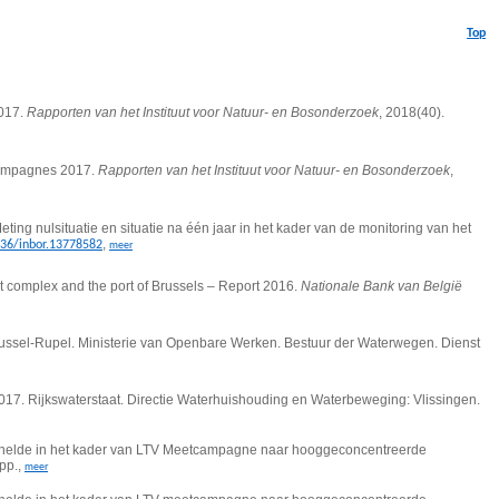
Top
2017.
Rapporten van het Instituut voor Natuur- en Bosonderzoek
, 2018(40).
campagnes 2017.
Rapporten van het Instituut voor Natuur- en Bosonderzoek
,
ng nulsituatie en situatie na één jaar in het kader van de monitoring van het
,
436/inbor.13778582
meer
t complex and the port of Brussels – Report 2016.
Nationale Bank van België
Brussel-Rupel. Ministerie van Openbare Werken. Bestuur der Waterwegen. Dienst
17. Rijkswaterstaat. Directie Waterhuishouding en Waterbeweging: Vlissingen.
schelde in het kader van LTV Meetcampagne naar hooggeconcentreerde
pp.,
meer