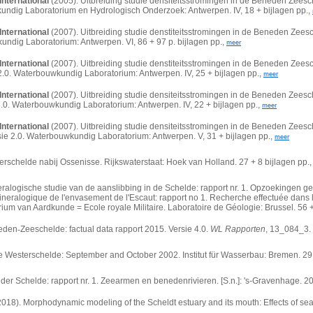
International
(2005). Uitbreiding studie densiteitsstromingen in de Beneden Zee
wkundig Laboratorium en Hydrologisch Onderzoek: Antwerpen. IV, 18 + bijlagen pp.,
International
(2007). Uitbreiding studie denstiteitsstromingen in de Beneden Ze
kundig Laboratorium: Antwerpen. VI, 86 + 97 p. bijlagen pp.,
meer
International
(2007). Uitbreiding studie denstiteitsstromingen in de Beneden Ze
 2.0. Waterbouwkundig Laboratorium: Antwerpen. IV, 25 + bijlagen pp.,
meer
International
(2007). Uitbreiding studie densiteitsstromingen in de Beneden Zee
.0. Waterbouwkundig Laboratorium: Antwerpen. IV, 22 + bijlagen pp.,
meer
International
(2007). Uitbreiding studie densiteitsstromingen in de Beneden Zee
ersie 2.0. Waterbouwkundig Laboratorium: Antwerpen. V, 31 + bijlagen pp.,
meer
schelde nabij Ossenisse. Rijkswaterstaat: Hoek van Holland. 27 + 8 bijlagen pp.
ralogische studie van de aanslibbing in de Schelde: rapport nr. 1. Opzoekingen g
ralogique de l'envasement de l'Escaut: rapport no 1. Recherche effectuée dans le 
ium van Aardkunde = Ecole royale Militaire. Laboratoire de Géologie: Brussel. 56 +
neden
‐
Zeeschelde: factual data rapport 2015. Versie 4.0.
WL Rapporten
, 13_084_3. 
e Westerschelde: September and October 2002. Institut für Wasserbau: Bremen. 29
er Schelde: rapport nr. 1. Zeearmen en benedenrivieren. [S.n.]: 's-Gravenhage. 20
018). Morphodynamic modeling of the Scheldt estuary and its mouth: Effects of sea 