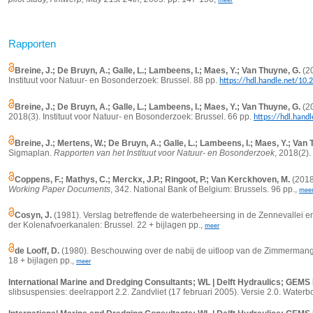
meer
Rapporten
Breine, J.; De Bruyn, A.; Galle, L.; Lambeens, I.; Maes, Y.; Van Thuyne, G.
(20
Instituut voor Natuur- en Bosonderzoek: Brussel. 88 pp.
https://hdl.handle.net/10
Breine, J.; De Bruyn, A.; Galle, L.; Lambeens, I.; Maes, Y.; Van Thuyne, G.
(20
2018(3). Instituut voor Natuur- en Bosonderzoek: Brussel. 66 pp.
https://hdl.hand
Breine, J.; Mertens, W.; De Bruyn, A.; Galle, L.; Lambeens, I.; Maes, Y.; Van
Sigmaplan.
Rapporten van het Instituut voor Natuur- en Bosonderzoek
, 2018(2).
Coppens, F.; Mathys, C.; Merckx, J.P.; Ringoot, P.; Van Kerckhoven, M.
(2018
Working Paper Documents
, 342. National Bank of Belgium: Brussels. 96 pp.,
mee
Cosyn, J.
(1981). Verslag betreffende de waterbeheersing in de Zennevallei 
der Kolenafvoerkanalen: Brussel. 22 + bijlagen pp.,
meer
de Looff, D.
(1980). Beschouwing over de nabij de uitloop van de Zimmermange
18 + bijlagen pp.,
meer
International Marine and Dredging Consultants; WL | Delft Hydraulics; GEMS 
slibsuspensies: deelrapport 2.2. Zandvliet (17 februari 2005). Versie 2.0. Wat