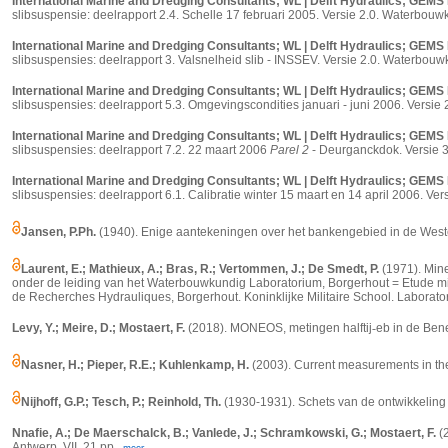
International Marine and Dredging Consultants; WL | Delft Hydraulics; GEMS 
slibsuspensie: deelrapport 2.4. Schelle 17 februari 2005. Versie 2.0. Waterbou
International Marine and Dredging Consultants; WL | Delft Hydraulics; GEMS 
slibsuspensies: deelrapport 3. Valsnelheid slib - INSSEV. Versie 2.0. Waterbouw
International Marine and Dredging Consultants; WL | Delft Hydraulics; GEMS 
slibsuspensies: deelrapport 5.3. Omgevingscondities januari - juni 2006. Versie
International Marine and Dredging Consultants; WL | Delft Hydraulics; GEMS 
slibsuspensies: deelrapport 7.2. 22 maart 2006
Parel 2
- Deurganckdok. Versie 3
International Marine and Dredging Consultants; WL | Delft Hydraulics; GEMS 
slibsuspensies: deelrapport 6.1. Calibratie winter 15 maart en 14 april 2006. V
Jansen, P.Ph.
(1940). Enige aantekeningen over het bankengebied in de Wester
Laurent, E.; Mathieux, A.; Bras, R.; Vertommen, J.; De Smedt, P.
(1971). Mine
onder de leiding van het Waterbouwkundig Laboratorium, Borgerhout = Etude mine
de Recherches Hydrauliques, Borgerhout. Koninklijke Militaire School. Laborator
Levy, Y.; Meire, D.; Mostaert, F.
(2018). MONEOS, metingen halftij
‐
eb in de Be
Nasner, H.; Pieper, R.E.; Kuhlenkamp, H.
(2003). Current measurements in th
Nijhoff, G.P.; Tesch, P.; Reinhold, Th.
(1930-1931). Schets van de ontwikkeling d
Nnafie, A.; De Maerschalck, B.; Vanlede, J.; Schramkowski, G.; Mostaert, F.
(2
Antwerp. VII, 21 pp.,