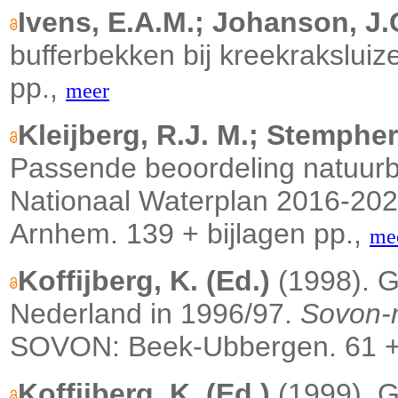
Ivens, E.A.M.; Johanson, J.
bufferbekken bij kreekrakslu
pp.,
meer
Kleijberg, R.J. M.; Stempher
Passende beoordeling natuurb
Nationaal Waterplan 2016-20
Arnhem. 139 + bijlagen pp.,
me
Koffijberg, K. (Ed.)
(1998). G
Nederland in 1996/97.
Sovon-m
SOVON: Beek-Ubbergen. 61 + 
Koffijberg, K. (Ed.)
(1999). G