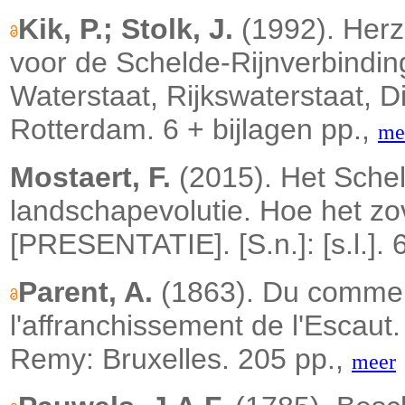
Kik, P.; Stolk, J.
(1992). Her
voor de Schelde-Rijnverbinding
Waterstaat, Rijkswaterstaat,
Rotterdam. 6 + bijlagen pp.,
me
Mostaert, F.
(2015). Het Sche
landschapevolutie. Hoe het z
[PRESENTATIE]. [S.n.]: [s.l.]. 
Parent, A.
(1863). Du commer
l'affranchissement de l'Escaut
Remy: Bruxelles. 205 pp.,
meer