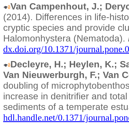
Van Campenhout, J.; Deryck
(2014).
Differences in life-hist
cryptic species and provide clu
Halomonhystera (Nematoda).
dx.doi.org/10.1371/journal.pone.
Decleyre, H.; Heylen, K.; Sa
Van Nieuwerburgh, F.; Van Co
doubling of microphytobenthos
increase in denitrifier and tota
sediments of a temperate estu
hdl.handle.net/0.1371/journal.po