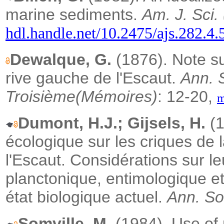
marine sediments.
Am. J. Sci.
hdl.handle.net/10.2475/ajs.282.4.
Dewalque, G.
(1876). Note su
rive gauche de l'Escaut.
Ann. 
Troisième(Mémoires)
: 12-20,
m
Dumont, H.J.; Gijsels, H.
(1
écologique sur les criques de l
l'Escaut. Considérations sur l
planctonique, entimologique et
état biologique actuel.
Ann. So
Somville, M.
(1984). Use of n