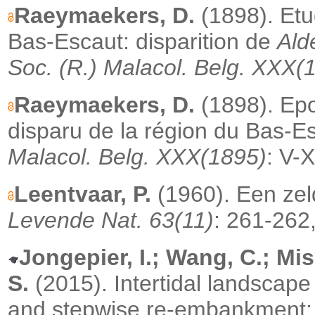
Raeymaekers, D.
(1898). Etu
Bas-Escaut: disparition de
Ald
Soc. (R.) Malacol. Belg. XXX(
Raeymaekers, D.
(1898). Epo
disparu de la région du Bas-E
Malacol. Belg. XXX(1895)
: V-X
Leentvaar, P.
(1960). Een ze
Levende Nat. 63(11)
: 261-262
Jongepier, I.; Wang, C.; Mi
S.
(2015).
Intertidal landscap
and stepwise re-embankment: 