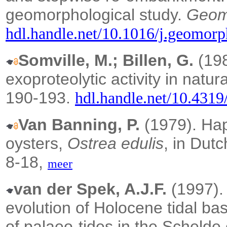
geomorphological study.
Geom
hdl.handle.net/10.1016/j.geomor
Somville, M.; Billen, G.
(198
exoproteolytic activity in natur
190-193.
hdl.handle.net/10.4319
Van Banning, P.
(1979).
Hap
oysters,
Ostrea edulis
, in Dut
8-18,
meer
van der Spek, A.J.F.
(1997)
evolution of Holocene tidal ba
of palaeo-tides in the Schelde