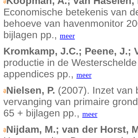
Koopman, A.; van Haselen, 
Economische betekenis van d
behoeve van havenmonitor 20
bijlagen pp.,
meer
Kromkamp, J.C.; Peene, J.; 
productie in de Westerscheld
appendices pp.,
meer
Nielsen, P.
(2007). Inzet van 
vervanging van primaire gronds
65 + bijlagen pp.,
meer
Nijdam, M.; van der Horst, M