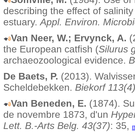
describing the effect of salinity
estuary.
Appl. Environ. Microbi
Van Neer, W.; Ervynck, A.
(
the European catfish (
Silurus 
archaeozoological evidence.
B
De Baets, P.
(2013). Walvisse
Scheldebekken.
Biekorf 113(4
Van Beneden, E.
(1874). Sur
de novembre 1873, d'un
Hype
Lett. B.-Arts Belg. 43(37)
: 35,