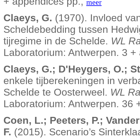
+ appendices pp.,
meer
Claeys, G.
(1970). Invloed va
Scheldebedding tussen Hedwi
tijregime in de Schelde.
WL Ra
Laboratorium: Antwerpen. 3 +
Claeys, G.; D'Heygers, O.; St
enkele tijberekeningen in ver
Schelde te Oosterweel.
WL Ra
Laboratorium: Antwerpen. 36 +
Coen, L.; Peeters, P.; Vander
F.
(2015). Scenario’s Sinterkla