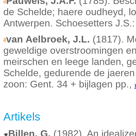
Pauwels, J.A.F.
(1785). Besch
de Schelde; haere oudheyd, l
Antwerpen. Schoesetters J.S.:
van Aelbroek, J.L.
(1817). M
geweldige overstroomingen en 
meirschen en leege landen, g
Schelde, gedurende de jaeren
zoon: Gent. 34 + bijlagen pp.,
Artikels
Billen, G.
(1982). An idealize