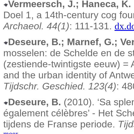
Vermeersch, J.; Haneca, K.
Doel 1, a 14th-century cog fo
Archaeol. 44(1)
: 111-131.
dx.d
Deseure, B.; Marnef, G.; Ve
mosselen: de Schelde en de ste
(zestiende-twintigste eeuw) = A
and the urban identity of Antwe
Tijdschr. Geschied. 123(4)
: 4
Deseure, B.
(2010). ‘Sa sple
également célèbres’ - Het Sche
tijdens de Franse periode.
Tij
meer