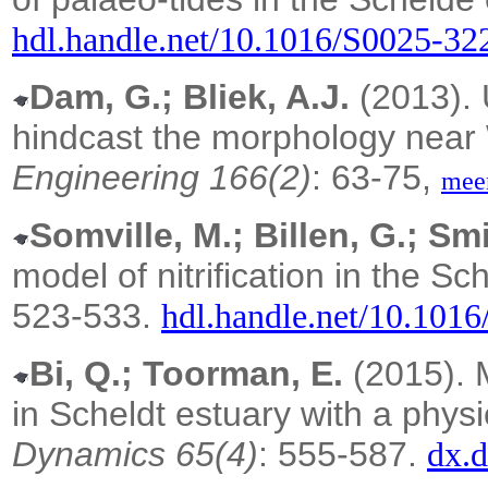
hdl.handle.net/10.1016/S0025-3
Dam, G.; Bliek, A.J.
(2013).
hindcast the morphology near
Engineering 166(2)
: 63-75,
mee
Somville, M.; Billen, G.; Smi
model of nitrification in the Sc
523-533.
hdl.handle.net/10.101
Bi, Q.; Toorman, E.
(2015).
in Scheldt estuary with a phys
Dynamics 65(4)
: 555-587.
dx.d