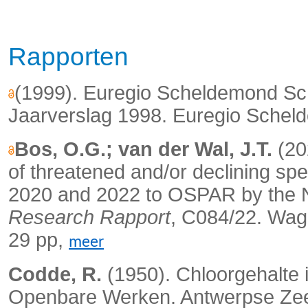
Rapporten
(1999). Euregio Scheldemond S
Jaarverslag 1998. Euregio Schel
Bos, O.G.; van der Wal, J.T.
(20
of threatened and/or declining spe
2020 and 2022 to OSPAR by the 
Research Rapport
, C084/22.
Wage
29 pp,
meer
Codde, R.
(1950). Chloorgehalte 
Openbare Werken. Antwerpse Zee