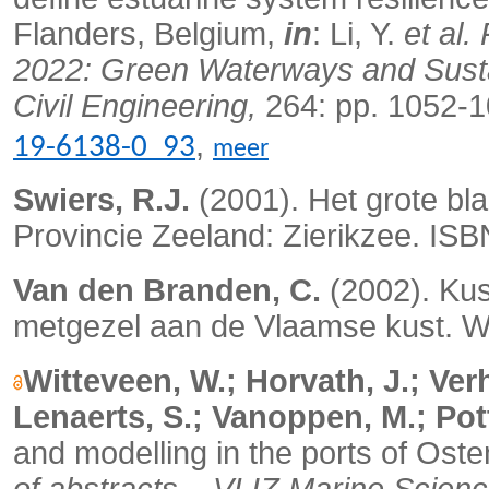
Flanders, Belgium,
in
: Li, Y.
et al.
2022: Green Waterways and Susta
Civil Engineering,
264: pp. 1052-
,
19-6138-0_93
meer
Swiers, R.J.
(2001). Het grote bl
Provincie Zeeland: Zierikzee. IS
Van den Branden, C.
(2002). Ku
metgezel aan de Vlaamse kust. W
Witteveen, W.; Horvath, J.; Ver
Lenaerts, S.; Vanoppen, M.; Pot
and modelling in the ports of Ost
of abstracts – VLIZ Marine Scien