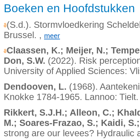
Boeken en Hoofdstukken
(S.d.). Stormvloedkering Schel
Brussel. ,
meer
Claassen, K.; Meijer, N.; Tempe
Don, S.W.
(2022).
Risk perceptio
University of Applied Sciences: Vl
Dendooven, L.
(1968). Aanteken
Knokke 1784-1965. Lannoo: Tielt.
Rikkert, S.J.H.; Alleon, C.; Khald
M.; Soares-Frazao, S.; Kaidi, S.
strong are our levees? Hydraulic 