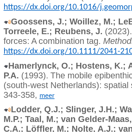
https://dx.doi.org/10.1016/j.geomo
Goossens, J.; Woillez, M.; LeBr
Torreele, E.; Reubens, J.
(2023)
forces: A combination tag.
Methods
https://dx.doi.org/10.1111/2041-21
Hamerlynck, O.; Hostens, K.; 
P.A.
(1993). The mobile epibenthic
(south-west Netherlands): spatial 
343-358,
meer
Lodder, Q.J.; Slinger, J.H.; Wa
M.P.; Taal, M.; van Gelder-Maas, 
C.A.; Löffler, M.; Nolte, A.J.; v