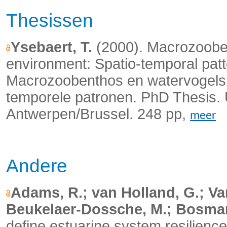
Thesissen
Ysebaert, T.
(2000). Macrozooben
environment: Spatio-temporal patte
Macrozoobenthos en watervogels i
temporele patronen. PhD Thesis. U
Antwerpen/Brussel. 248 pp,
meer
Andere
Adams, R.; van Holland, G.; Va
Beukelaer-Dossche, M.; Bosman
define estuarine system resilience