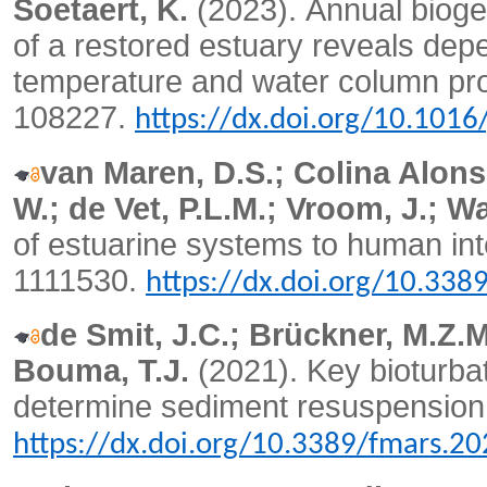
Soetaert, K.
(2023).
Annual biogeo
of a restored estuary reveals dep
temperature and water column pro
108227.
https://dx.doi.org/10.1016
van Maren, D.S.; Colina Alon
W.; de Vet, P.L.M.; Vroom, J.; W
of estuarine systems to human in
1111530.
https://dx.doi.org/10.338
de Smit, J.C.; Brückner, M.Z.M
Bouma, T.J.
(2021).
Key bioturba
determine sediment resuspension
https://dx.doi.org/10.3389/fmars.2