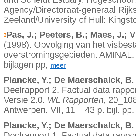
Agency/Directoraat-generaal Rijk
Zeeland/University of Hull: Kingst
Pas, J.; Peeters, B.; Maes, J.; Vl
(1998).
Opvolging van het visbes
overstromingsgebieden. AMINAL. 
bijlagen pp,
meer
Plancke, Y.; De Maerschalck, B.
Deelrapport 2. Factual data rapp
Versie 2.0.
WL Rapporten
, 20_10
Antwerpen. VII, 11 + 43 p. bijl. pp
Plancke, Y.; De Maerschalck, B.
Deelrapport 1. Factual data rapp