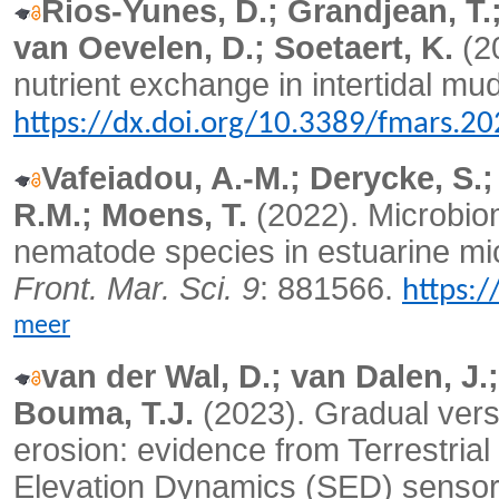
Rios-Yunes, D.; Grandjean, T.; 
van Oevelen, D.; Soetaert, K.
(2
nutrient exchange in intertidal mud
https://dx.doi.org/10.3389/fmars.2
Vafeiadou, A.-M.; Derycke, S.;
R.M.; Moens, T.
(2022).
Microbiom
nematode species in estuarine mic
Front. Mar. Sci. 9
: 881566.
https:
meer
van der Wal, D.; van Dalen, J.
Bouma, T.J.
(2023).
Gradual versu
erosion: evidence from Terrestria
Elevation Dynamics (SED) senso