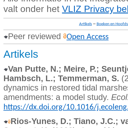
valt onder het
VLIZ Privacy be
–
Artikels
Boeken en Hoofd
Peer reviewed
Open Access
Artikels
Van Putte, N.; Meire, P.; Seuntje
Hambsch, L.; Temmerman, S.
(2
dynamics in restored tidal marshe
amendments: a model study.
Ecol
https://dx.doi.org/10.1016/j.ecolen
Rios-Yunes, D.; Tiano, J.C.; v