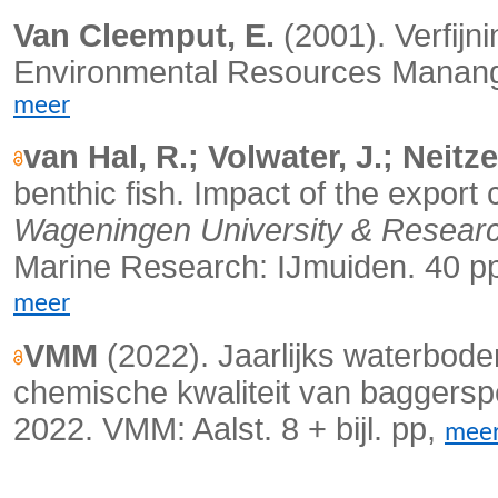
Van Cleemput, E.
(2001). Verfij
Environmental Resources Manang
meer
van Hal, R.; Volwater, J.; Neitze
benthic fish. Impact of the export
Wageningen University & Resear
Marine Research: IJmuiden. 40 p
meer
VMM
(2022). Jaarlijks waterbod
chemische kwaliteit van baggers
2022. VMM: Aalst. 8 + bijl. pp,
mee