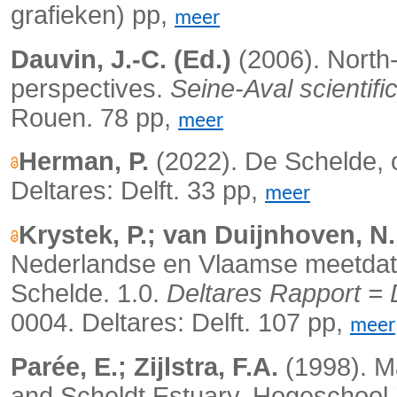
grafieken) pp,
meer
Dauvin, J.-C. (Ed.)
(2006). North-
perspectives.
Seine-Aval scientif
Rouen. 78 pp,
meer
Herman, P.
(2022).
De Schelde, 
Deltares: Delft. 33 pp,
meer
Krystek, P.; van Duijnhoven, N.
Nederlandse en Vlaamse meetdata
Schelde.
1.0.
Deltares Rapport = 
0004. Deltares: Delft. 107 pp,
meer
Parée, E.; Zijlstra, F.A.
(1998). M
and Scheldt Estuary. Hogeschool