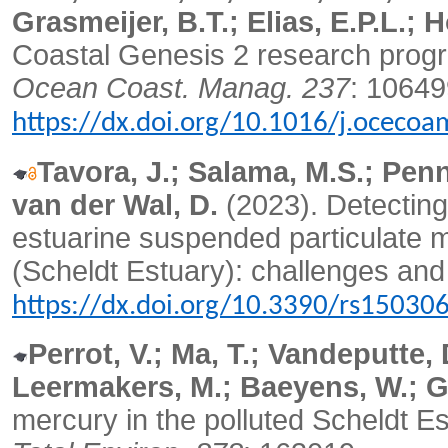
Grasmeijer, B.T.; Elias, E.P.L.; 
Coastal Genesis 2 research prog
Ocean Coast.
Manag. 237
: 10649
https://dx.doi.org/10.1016/j.oceco
Tavora, J.; Salama, M.S.; Penn
van der Wal, D.
(2023).
Detecting
estuarine suspended particulate m
(Scheldt Estuary): challenges and
https://dx.doi.org/10.3390/rs15030
Perrot, V.; Ma, T.; Vandeputte, 
Leermakers, M.; Baeyens, W.; G
mercury in the polluted Scheldt E