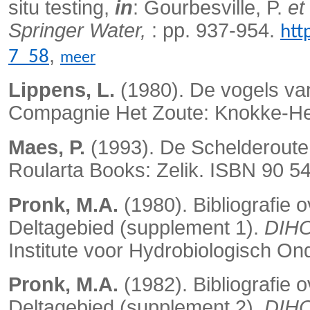
situ testing,
in
: Gourbesville, P.
et 
Springer Water,
: pp. 937-954.
htt
,
7_58
meer
Lippens, L.
(1980). De vogels va
Compagnie Het Zoute: Knokke-He
Maes, P.
(1993). De Schelderoute:
Roularta Books: Zelik. ISBN 90 5
Pronk, M.A.
(1980). Bibliografie o
Deltagebied (supplement 1).
DIHO
Institute voor Hydrobiologisch O
Pronk, M.A.
(1982). Bibliografie o
Deltagebied (supplement 2).
DIHO