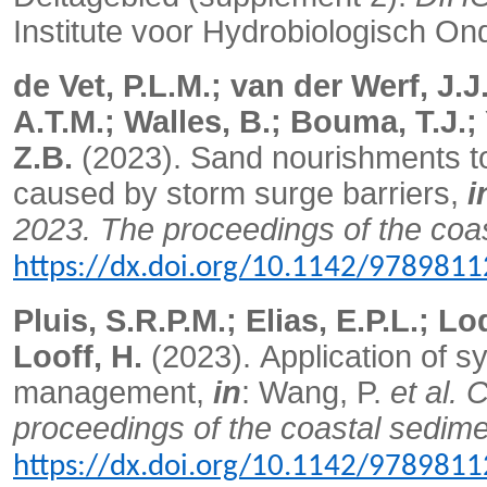
Institute voor Hydrobiologisch O
de Vet, P.L.M.; van der Werf, J.J
A.T.M.; Walles, B.; Bouma, T.J.;
Z.B.
(2023).
Sand nourishments to
caused by storm surge barriers,
i
2023. The proceedings of the coa
https://dx.doi.org/10.1142/97898
Pluis, S.R.P.M.; Elias, E.P.L.; L
Looff, H.
(2023).
Application of 
management,
in
: Wang, P.
et al.
C
proceedings of the coastal sedime
https://dx.doi.org/10.1142/97898