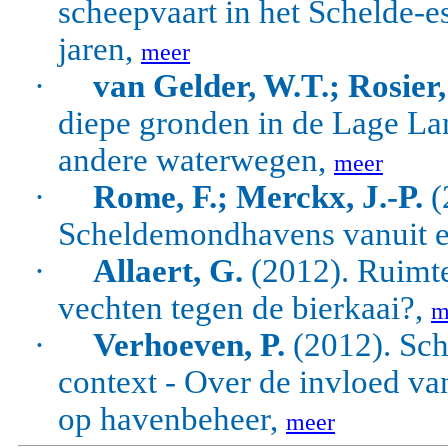
scheepvaart in het Schelde-e
jaren,
meer
·
van Gelder, W.T.; Rosier
diepe gronden in de Lage Lan
andere waterwegen,
meer
·
Rome, F.; Merckx, J.-P.
(
Scheldemondhavens vanuit e
·
Allaert, G.
(2012). Ruimte
vechten tegen de bierkaai?,
m
·
Verhoeven, P.
(2012). Sch
context - Over de invloed va
op havenbeheer,
meer