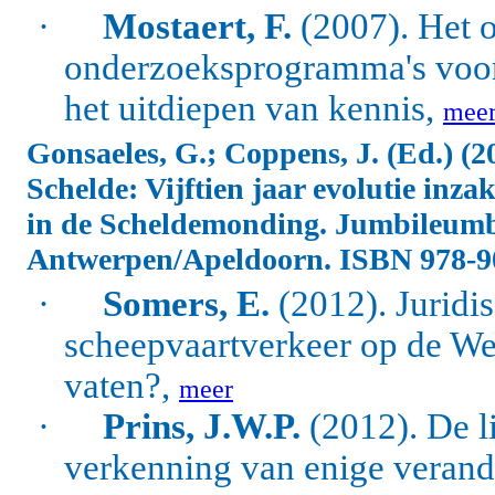
·
Mostaert, F.
(2007). Het 
onderzoeksprogramma's voor 
het uitdiepen van kennis,
mee
Gonsaeles, G.; Coppens, J. (Ed.)
(2
Schelde: Vijftien jaar evolutie inz
in de Scheldemonding. Jumbileum
Antwerpen/Apeldoorn. ISBN 978-90
·
Somers, E.
(2012). Juridi
scheepvaartverkeer op de We
vaten?,
meer
·
Prins, J.W.P.
(2012). De l
verkenning van enige verande