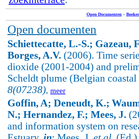
Open Documenten
–
Boeke
Open documenten
Schiettecatte, L.-S.; Gazeau, F
Borges, A.V.
(2006).
Time serie
dioxide (2001-2004) and prelim
Scheldt plume (Belgian coastal
8(07238)
,
meer
Goffin, A; Deneudt, K.; Waum
N.; Hernandez, F.; Mees, J.
(2
and information system on rese
Estuary,
in
: Mees, J.
et al.
(Ed.)