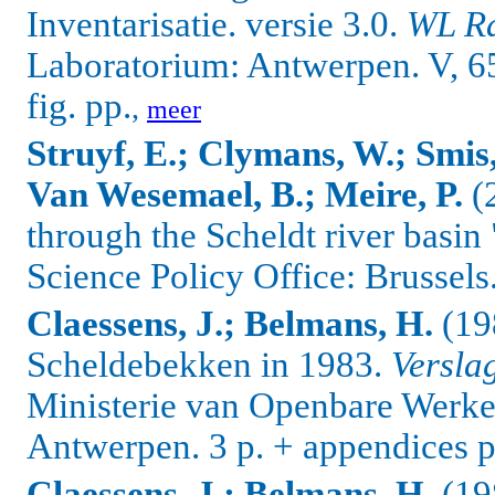
Inventarisatie. versie 3.0.
WL R
Laboratorium: Antwerpen. V, 65 
fig. pp.
,
meer
Struyf, E.; Clymans, W.; Smis
Van Wesemael, B.; Meire, P.
(
through the Scheldt river basin
Science Policy Office: Brussels
Claessens, J.; Belmans, H.
(19
Scheldebekken in 1983.
Versla
Ministerie van Openbare Werke
Antwerpen. 3 p. + appendices p
Claessens, J.; Belmans, H.
(19