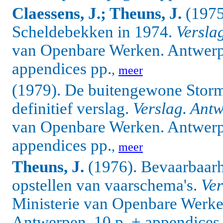
Claessens, J.; Theuns, J.
(1975
Scheldebekken in 1974.
Versla
van Openbare Werken. Antwerps
appendices pp.
,
meer
(1979). De buitengewone Stor
definitief verslag.
Verslag. Ant
van Openbare Werken. Antwerps
appendices pp.
,
meer
Theuns, J.
(1976). Bevaarbaarh
opstellen van vaarschema's.
Ver
Ministerie van Openbare Werke
Antwerpen. 10 p. + appendices