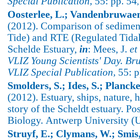
Special Publication,
55: pp. 54
Oosterlee, L.; Vandenbruwaen
(2012).
Comparison of sedimen
Tide) and RTE (Regulated Tidal
Schelde Estuary,
in
: Mees, J.
et 
VLIZ Young Scientists' Day. Br
VLIZ Special Publication,
55: p
Smolders, S.; Ides, S.; Planck
(2012). Estuary, ships, nature,
story of the Scheldt estuary. Po
Biology.
Antwerp University (U
Struyf, E.; Clymans, W.; Smis