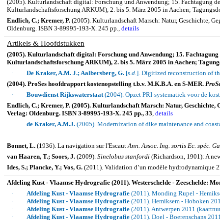
(2005). Kulturlandschaft digital: Forschung und Anwendung; 15. Fachtagung de
Kulturlandschaftsforschung ARKUM), 2. bis 5. März 2005 in Aachen; Tagungs
Endlich, C.; Kremer, P.
(2005). Kulturlandschaft Marsch: Natur, Geschichte, Ge
Oldenburg. ISBN 3-89995-193-X. 245 pp.,
details
Artikels & Hoofdstukken
(2005). Kulturlandschaft digital: Forschung und Anwendung; 15. Fachtagung
Kulturlandschaftsforschung ARKUM), 2. bis 5. März 2005 in Aachen; Tagun
·
De Kraker, A.M. J.; Aalbersberg, G.
[
s.d.
].
Digitized reconstruction of t
(2004). ProSes hoofdrapport kostenopstelling t.b.v. M.K.B.A. en S-MER.
ProS
·
Bouwdienst Rijkswaterstaat
(2004). Opzet PRI-systematiek voor de kost
Endlich, C.; Kremer, P. (2005). Kulturlandschaft Marsch: Natur, Geschichte,
Verlag: Oldenburg. ISBN 3-89995-193-X. 245 pp., 33
,
details
·
de Kraker, A.M.J.
(2005).
Modernization of dike maintenance and coas
Bonnet, L.
(1936). La navigation sur l'Escaut
Ann. Assoc. Ing. sortis Ec. spéc.
Ga
van
Haaren
, T.;
Soors
, J.
(2009).
Sinelobus
stanfordi
(
Richardson
, 1901): A ne
Ides, S.; Plancke, Y.; Vos, G.
(2011). Validation d’un modèle hydrodynamique 2D p
Afdeling Kust - Vlaamse Hydrografie (2011). Westerschelde - Zeeschelde: M
·
Afdeling Kust - Vlaamse Hydrografie
(2011). Monding Rupel - Hemik
·
Afdeling Kust - Vlaamse Hydrografie
(2011). Hemiksem - Hoboken 20
·
Afdeling Kust - Vlaamse Hydrografie
(2011). Antwerpen 2011 (kaartn
·
Afdeling Kust - Vlaamse Hydrografie
(2011). Doel - Boerenschans 201