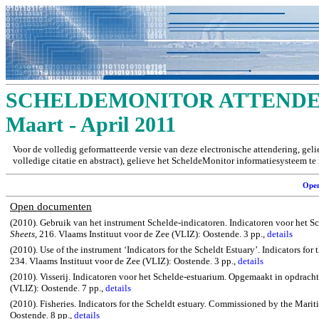
SCHELDEMONITOR ATTENDER
Maart - April 2011
Voor de volledig geformatteerde versie van deze electronische attendering, gel
volledige citatie en abstract), gelieve het ScheldeMonitor informatiesysteem t
Ope
Open documenten
(2010). Gebruik van het instrument Schelde-indicatoren. Indicatoren voor he
Sheets
, 216. Vlaams Instituut voor de Zee (VLIZ): Oostende.
3 pp.,
details
(2010). Use of the instrument ‘Indicators for the Scheldt Estuary’.
Indicators for 
234. Vlaams Instituut voor de Zee (VLIZ): Oostende. 3 pp.,
details
(2010). Visserij. Indicatoren voor het Schelde-estuarium. Opgemaakt in opdr
(VLIZ): Oostende.
7 pp.,
details
(2010). Fisheries.
Indicators for the
Scheldt
estuary.
Commissioned by the Maritim
Oostende. 8 pp.,
details