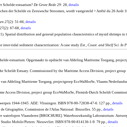
het Schelde-estuarium?
De Grote Rede 29
: 28,
details
chen der Schelde en Zeeuwsche Stroomen, wordt vastgesteld = Arrêté du 26 Août 182
en 27(2)
: 51-66,
details
27(2)
: 67-68,
details
1).
Spatial distribution and general population characteristics of
mysid
shrimps in 
or inter-tidal sediment characterization: A case study
Est., Coast.
and
Shelf Sci.
In P
t Schelde-estuarium. Opgemaakt in opdracht van Afdeling Maritieme Toegang, pro
the
Scheldt
Estuary.
Commissioned by the Maritime Access Division, project group
acht van Afdeling Maritieme Toegang, projectgroep EcoWaMorSe, Vlaams Nederland
e Access Division, project group
EcoWaMorSe
, Flemish-Dutch Scheldt Commiss
ntwerpen 1944-1945.
ADZ: Vlissingen. ISBN 978-90-72838-47-6. 127 pp.,
details
l de Géographie, Commission de l'Atlas National: Bruxelles.
55 pp.,
details
are waterlopen Vlaanderen [BROCHURE]. Waterbouwkundig Laboratorium: Antwerp
t. Studio Mobile/Pieters: Nieuwvliet. ISBN 978-90-814136-1-9. 79 pp.,
details