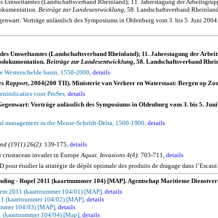
s Umweltamtes (Landschaftsverband Rheinland); 11. Jahrestagung der Arbeitsgrupp
dokumentation.
Beiträge zur Landesentwicklung
, 58. Landschaftsverband Rheinlan
genwart: Vorträge anlässlich des Symposiums in Oldenburg vom 3. bis 5. Juni 2004
 des Umweltamtes (Landschaftsverband Rheinland); 11. Jahrestagung der Arbeit
gsdokumentation.
Beiträge zur Landesentwicklung
, 58. Landschaftsverband Rhei
he
Westerschelde
basin, 1550-2000,
details
es Rapport
, 2004(200 TII). Ministerie van Verkeer en Waterstaat: Bergen op Zo
enindicaties voor ProSes,
details
 Gegenwart: Vorträge anlässlich des Symposiums in Oldenburg vom 3. bis 5. Jun
tal management in the Meuse-Scheldt-Delta, 1500-1900,
details
nd
(1911) 26(2)
: 139-175,
details
w crustacean invader in
Europe
Aquat
.
Invasions 4(4)
: 703-711,
details
our étudier la stratégie de dépôt optimale des produits de dragage dans l’Escaut
onding - Rupel 2011 (kaartnummer 104) [MAP]. Agentschap Maritieme Dienstverl
sem 2011 (kaartnummer 104/01) [MAP],
details
11 (kaartnummer 104/02) [MAP],
details
ummer 104/03) [MAP],
details
1 (kaartnummer 104/04) [Map],
details