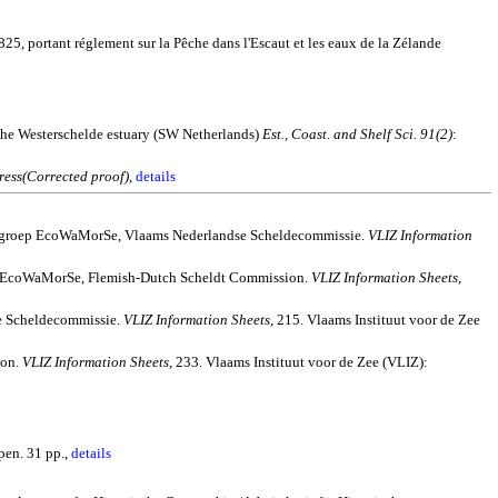
5, portant réglement sur la Pêche dans l'Escaut et les eaux de la Zélande
the
Westerschelde
estuary (
SW Netherlands
)
Est., Coast.
and
Shelf Sci. 91(2)
:
ress(Corrected proof)
,
details
jectgroep EcoWaMorSe, Vlaams Nederlandse Scheldecommissie.
VLIZ Information
EcoWaMorSe
, Flemish-Dutch Scheldt Commission.
VLIZ Information Sheets
,
se Scheldecommissie.
VLIZ Information Sheets
, 215. Vlaams Instituut voor de Zee
ion.
VLIZ Information Sheets
, 233. Vlaams Instituut voor de Zee (VLIZ):
en. 31 pp.,
details