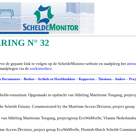
ING N° 32
ieve de gepaste link te volgen op de ScheldeMonitor website en raadpleeg het
atten
e raadplegen via de
zoekinterface
.
n Documenten
–
Boeken
–
Artikels en Hoofdstukken
–
Rapporten
–
Thesissen
–
Andere
–
Proj
t Schelde-estuarium. Opgemaakt in opdracht van Afdeling Maritieme Toegang, pro
the
Scheldt
Estuary.
Commissioned by the Maritime Access Division, project group
acht van Afdeling Maritieme Toegang, projectgroep EcoWaMorSe, Vlaams Nederland
e Access Division, project group
EcoWaMorSe
, Flemish-Dutch Scheldt Commiss