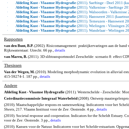
·
Afdeling Kust - Vlaamse Hydrografie
(2011). Saeftinge - Doel 2011 (
·
Afdeling Kust - Vlaamse Hydrografie
(2011). Valkenisse - Saeftinge 
·
Afdeling Kust - Vlaamse Hydrografie
(2011). Walsoorden - Valkenisse
·
Afdeling Kust - Vlaamse Hydrografie
(2011). Hansweert 2011 (kaartn
·
Afdeling Kust - Vlaamse Hydrografie
(2011). Terneuzen - Hansweert 2
·
Afdeling Kust - Vlaamse Hydrografie
(2011). Wielingen - Vlissingen 
·
Afdeling Kust - Vlaamse Hydrografie
(2011). Wandelaar - Wielingen 2
Rapporten
van den Bunt, B.P.
(2002). Risicomanagement: praktijkervaringen aan de hand v
Rijkswaterstaat: Utrecht. 66 pp.,
details
van Maren, B.
(2011). 3D slibtransportmodel Zeeschelde: scenario 8: effect CD
Thesissen
Van
der
Wegen
, M.
(2010).
Modeling
morphodynamic
evolution in alluvial estu
415-59274-1. 187 pp.,
details
Andere
Afdeling Kust - Vlaamse Hydrografie
(2011). Westerschelde - Zeeschelde: Mon
Coördinatiecommissie Integraal Waterbeleid
(2008). Ontwerp maatregelenpro
(2010). Maatschappelijke respons en samenwerking. Indicatoren voor het Sch
Sheets
, 217. Vlaams Instituut voor de Zee: Oostende. 4 pp.,
details
(2010). Societal response and cooperation.
Indicators for the
Scheldt
Estuary.
Com
voor de Zee: Oostende. 3 pp.,
details
(2010). Kansen voor de Natuur. Indicatoren voor het Schelde-estuarium. Opge