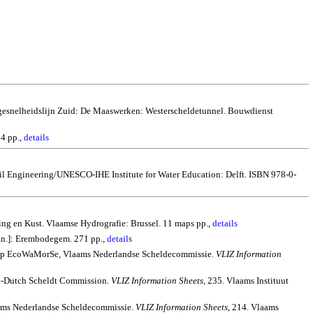
Hogesnelheidslijn Zuid: De Maaswerken: Westerscheldetunnel. Bouwdienst
54 pp.,
details
il Engineering/UNESCO-IHE Institute for Water Education:
Delft
.
ISBN 978-0-
g en Kust. Vlaamse Hydrografie: Brussel. 11 maps pp.,
details
.n.]: Erembodegem. 271 pp.,
details
groep EcoWaMorSe, Vlaams Nederlandse Scheldecommissie.
VLIZ Information
h-Dutch Scheldt Commission.
VLIZ Information Sheets
, 235. Vlaams Instituut
aams Nederlandse Scheldecommissie.
VLIZ Information Sheets
, 214. Vlaams