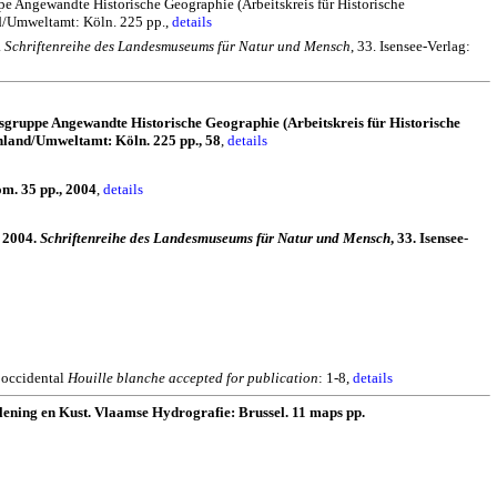
e Angewandte Historische Geographie (Arbeitskreis für Historische
d/Umweltamt: Köln. 225 pp.,
details
.
Schriftenreihe des Landesmuseums für Natur und Mensch
, 33. Isensee-Verlag:
sgruppe Angewandte Historische Geographie (Arbeitskreis für Historische
nland/Umweltamt: Köln. 225 pp., 58
,
details
om. 35 pp., 2004
,
details
i 2004.
Schriftenreihe des Landesmuseums für Natur und Mensch
, 33. Isensee-
 occidental
Houille blanche accepted for publication
: 1-8,
details
ening en Kust. Vlaamse Hydrografie: Brussel. 11 maps pp.