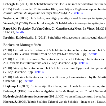
Debergh, H.
(2011). De Scheldebarometer: Hoe is het met de waterkwaliteit in 
(1825). Besluit van den 26 Augustus 1825, waar bij een Reglement op het beviss
Journal officiel du Royaume des Pays-Bas 20(66)
: 2-7,
details
Snykers, W.
(2006). De Schelde, machtige prachtige vloed
Antwerpsche tydingh
Vereeck, H.
(2006). De rechttrekking der Scheldekaden
Antwerpsche tydinghen 
Rappé, K.; Fockedey, N.; Van Colen, C.; Cattrijsse, A.; Mees, J.; Vincx, M.
(201
187-197,
details
Ibrahim, E.;
Monbaliu
, J.
(2011).
Suitability of
spaceborne
multispectral data f
Boeken en Monografieën
(2010). Gebruik van het instrument Schelde-indicatoren. Indicatoren voor he
Sheets
, 216. Vlaams Instituut voor de Zee (VLIZ): Oostende.
3 pp.,
details
(2010). Use of the instrument ‘Indicators for the Scheldt Estuary’.
Indicators for 
234. Vlaams Instituut voor de Zee (VLIZ): Oostende. 3 pp.,
details
(2010). Visserij. Indicatoren voor het Schelde-estuarium. Opgemaakt in opdr
(VLIZ): Oostende.
7 pp.,
details
(2010). Fisheries.
Indicators for the
Scheldt
estuary.
Commissioned by the Maritim
Oostende. 8 pp.,
details
Heijkoop, C.
(2009). Klein venijn: Kleinkampfmittel en de konvooivaart op A
Delmer, A.
(1962). Les voies navigables.
Atlas de Belgique
, 45. Comité Nationa
Hydrologisch Informatiecentrum
(2011). HIC: voorspellingscentrum bevaarb
Heeren, J.
(2009). Tabula Scaldis: Tafereel van de Schelde = Images de l' Escau