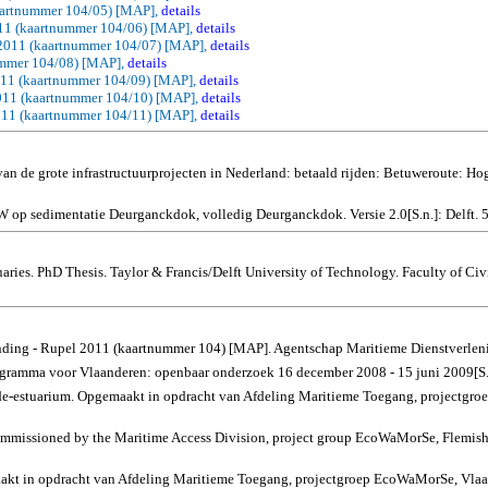
kaartnummer 104/05) [MAP],
details
2011 (kaartnummer 104/06) [MAP],
details
 2011 (kaartnummer 104/07) [MAP],
details
ummer 104/08) [MAP],
details
011 (kaartnummer 104/09) [MAP],
details
2011 (kaartnummer 104/10) [MAP],
details
011 (kaartnummer 104/11) [MAP],
details
an de grote infrastructuurprojecten in Nederland: betaald rijden: Betuweroute: 
W op sedimentatie Deurganckdok, volledig Deurganckdok. Versie 2.0[S.n.]: Delft. 
aries.
PhD Thesis.
Taylor & Francis/Delft
University
of Technology.
Faculty of Civ
ding - Rupel 2011 (kaartnummer 104) [MAP]. Agentschap Maritieme Dienstverlenin
gramma voor Vlaanderen: openbaar onderzoek 16 december 2008 - 15 juni 2009[S
elde-estuarium. Opgemaakt in opdracht van Afdeling Maritieme Toegang, project
missioned by the Maritime Access Division, project group
EcoWaMorSe
, Flemis
maakt in opdracht van Afdeling Maritieme Toegang, projectgroep EcoWaMorSe, Vl