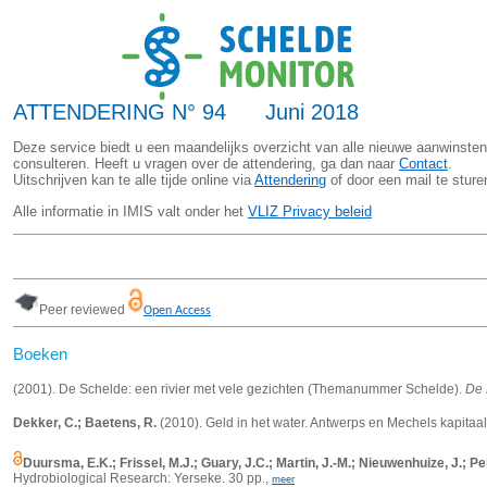
ATTENDERING N° 94 Juni 2018
Deze service biedt u een maandelijks overzicht van alle nieuwe aanwinsten
consulteren. Heeft u vragen over de attendering, ga dan naar
Contact
.
Uitschrijven kan te alle tijde online via
Attendering
of door een mail te stur
Alle informatie in IMIS valt onder het
VLIZ Privacy beleid
Peer reviewed
Open Access
Boeken
(2001). De Schelde: een rivier met vele gezichten (Themanummer Schelde).
De 
Dekker, C.; Baetens, R.
(2010). Geld in het water. Antwerps en Mechels kapita
Duursma, E.K.; Frissel, M.J.; Guary, J.C.; Martin, J.-M.; Nieuwenhuize, J.; 
Hydrobiological Research: Yerseke. 30 pp.,
meer