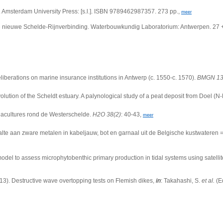
 Amsterdam University Press: [s.l.]. ISBN 9789462987357. 273 pp.,
meer
nieuwe Schelde-Rijnverbinding. Waterbouwkundig Laboratorium: Antwerpen. 27 + 
liberations on marine insurance institutions in Antwerp (c. 1550-c. 1570).
BMGN 13
tion of the Scheldt estuary. A palynological study of a peat deposit from Doel (N
uacultures rond de Westerschelde.
H2O 38(2)
: 40-43,
meer
lte aan zware metalen in kabeljauw, bot en garnaal uit de Belgische kustwateren = L
odel to assess microphytobenthic primary production in tidal systems using satelli
13).
Destructive wave overtopping tests on Flemish dikes,
in
: Takahashi, S.
et al.
(Ed