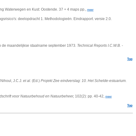
ling Waterwegen en Kust: Oostende. 37 + 4 maps pp.,
meer
srisico's: deelopdracht 1. Methodologieën. Eindrapport. versie 2.0.
 van de maandelijkse staalname september 1973.
Technical Reports I.C.W.B. -
Top
: Nihoul, J.C.J.
et al.
(Ed.)
Projekt Zee eindverslag: 10. Het Schelde-estuarium.
dschrift voor Natuurbehoud en Natuurbeheer,
102(2): pp. 40-42,
meer
Top