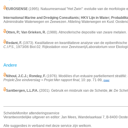
EUROSENSE
(1995). Natuurreservaat "Het Zwin": evolutie van de morfologie
International Marine and Dredging Consultants; HKV Lijn in Water; Probabilit
Administratie Waterwegen en Zeewezen. Afdeling Waterwegen en Kust: Oostende
Otten, P.; Van Grieken, R.
(1988). Atmosferische depositie van zware metalen.
Redant, F.
(1973). Kwalitatieve en kwantitatieve analyse van de epibenthische
C.I.P.S.
, 1973/06 Biol.02.
Rijksstation voor Zeevisserij/Laboratorium voor Ekolog
Andere
Nihoul, J.C.J.; Ronday, F.
(1976). Modèles d'un estuaire partiellement stratifié: 
Projekt Zee eindverslag = Projet Mer rapport final,
10: pp. 71-99,
meer
Santbergen, L.L.P.A.
(2001). Gebruik en misbruik van de Schelde,
in
:
De Schel
ScheldeMonitor attenderingsservice
Verantwoordelijke uitgever en editor: Jan Mees, Wandelaarkaai 7, B-8400 Ooste
Alle suggesties in verband met deze service zijn welkom.