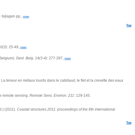
bijlagen pp.,
meer
Top
0(3)
: 25-49,
meer
-Belgium).
Geol. Belg. 14(3-4)
: 277-287,
meer
a teneur en métaux lourds dans le cabillaud, le flet et la crevette des eaux
te remote sensing.
Remote Sens. Environ. 211
: 129-145.
.) (2011).
Coastal structures 2011: proceedings of the 6th international
Top