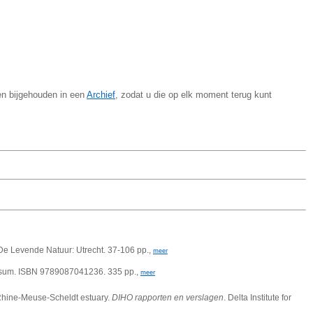
en bijgehouden in een
Archief
, zodat u die op elk moment terug kunt
g De Levende Natuur: Utrecht. 37-106 pp.,
meer
versum. ISBN 9789087041236. 335 pp.,
meer
Rhine-Meuse-Scheldt estuary.
DIHO rapporten en verslagen
. Delta Institute for