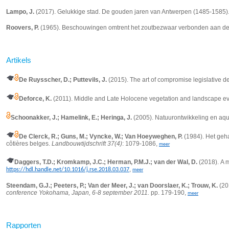
Lampo, J.
(2017). Gelukkige stad. De gouden jaren van Antwerpen (1485-1585).
Roovers, P.
(1965). Beschouwingen omtrent het zoutbezwaar verbonden aan de 
Artikels
De Ruysscher, D.; Puttevils, J.
(2015).
The art of compromise legislative de
Deforce, K.
(2011). Middle and Late Holocene vegetation and landscape evolu
Schoonakker, J.; Hamelink, E.; Heringa, J.
(2005). Natuurontwikkeling en aq
De Clerck, R.; Guns, M.; Vyncke, W.; Van Hoeyweghen, P.
(1984). Het geha
côtières belges.
Landbouwtijdschrift 37(4)
: 1079-1086,
meer
Daggers, T.D.; Kromkamp, J.C.; Herman, P.M.J.; van der Wal, D.
(2018).
A m
,
https://hdl.handle.net/10.1016/j.rse.2018.03.037
meer
Steendam, G.J.; Peeters, P.; Van der Meer, J.; van Doorslaer, K.; Trouw, K.
(20
conference Yokohama, Japan, 6-8 september 2011.
pp. 179-190,
meer
Rapporten