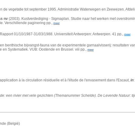
 en de vegetatie tot september 1995. Administratie Waterwegen en Zeewezen. Afde
as nv
(2003).
Kustverdediging - Sigmaplan. Studie naar het werken met overstroming
. Verschillende paginering pp.,
meer
 Rapport 01/10/1987-31/03/1988. Universiteit Antwerpen: Antwerpen. 41 pp.,
meer
 en benthische bijvangst-fauna van de experimentele garnaalvisserij: resultaten
ie en Systematiek. VUB: Oostende en Brussel. viii pp.,
meer
application à la circulation résiduelle et à l'étude de l'envasement dans l'Escaut,
in
de: een rivier met vele gezichten (Themanummer Schelde). De Levende Natuur: tij
nde (België)