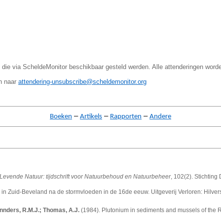
 die via ScheldeMonitor beschikbaar gesteld werden. Alle attenderingen word
en naar
attendering-unsubscribe@scheldemonitor.org
–
–
–
Boeken
Artikels
Rapporten
Andere
Levende Natuur: tijdschrift voor Natuurbehoud en Natuurbeheer
, 102(2). Stichtin
al in Zuid-Beveland na de stormvloeden in de 16de eeuw. Uitgeverij Verloren: Hil
Pennders, R.M.J.; Thomas, A.J.
(1984).
Plutonium in sediments and mussels of the 