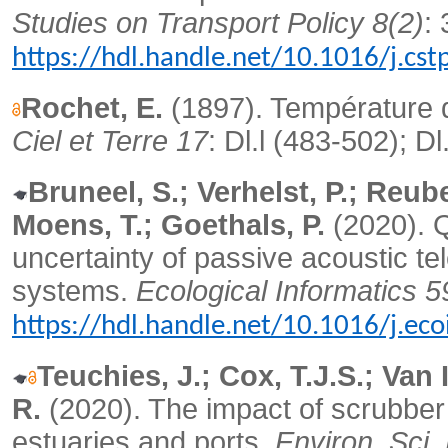
Studies on Transport Policy 8(2)
:
https://hdl.handle.net/10.1016/j.cs
Rochet, E.
(1897). Température de
Ciel et Terre 17
: Dl.l (483-502); D
Bruneel, S.; Verhelst, P.; Reub
Moens, T.; Goethals, P.
(2020).
Q
uncertainty of passive acoustic te
systems.
Ecological Informatics 5
https://hdl.handle.net/10.1016/j.ec
Teuchies, J.; Cox, T.J.S.; Van 
R.
(2020). The impact of scrubber 
estuaries and ports.
Environ. Sci.