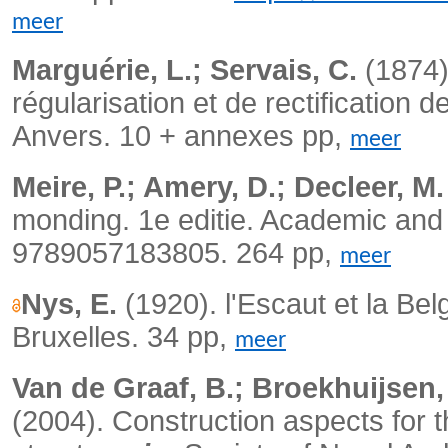
meer
Marguérie, L.; Servais, C.
(1874).
régularisation et de rectification 
Anvers. 10 + annexes pp,
meer
Meire, P.; Amery, D.; Decleer, M.
monding.
1e editie. Academic and 
9789057183805. 264 pp,
meer
Nys, E.
(1920). l'Escaut et la Be
Bruxelles. 34 pp,
meer
Van de Graaf, B.; Broekhuijsen, 
(2004).
Construction aspects for 