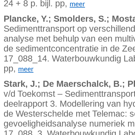
24 + 8 p. bijl. pp,
meer
Plancke, Y.; Smolders, S.; Mosta
Sedimenttransport op verschillend
analyse met behulp van een multi
de sedimentconcentratie in de Ze
17_088_14. Waterbouwkundig Labor
pp,
meer
Stark, J.; De Maerschalck, B.; Pl
v/d Toekomst – Sedimenttransport 
deelrapport 3. Modellering van h
de Westerschelde met Telemac: sc
gevoeligheidsanalyse numeriek mo
17_088_3. Waterbouwkundig Labo