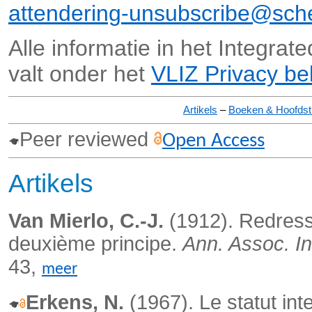
attendering-unsubscribe@sche
Alle informatie in het Integra
valt onder het
VLIZ Privacy be
Artikels
–
Boeken & Hoofds
Peer reviewed
Open Access
Artikels
Van Mierlo, C.-J.
(1912). Redress
deuxième principe.
Ann. Assoc. In
43,
meer
Erkens, N.
(1967).
Le statut int