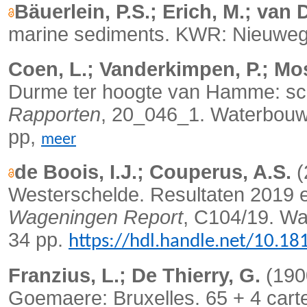
Bäuerlein, P.S.; Erich, M.; van 
marine sediments.
KWR: Nieuwege
Coen, L.; Vanderkimpen, P.; Mos
Durme ter hoogte van Hamme: sce
Rapporten
, 20_046_1. Waterbouw
pp,
meer
de Boois, I.J.; Couperus, A.S.
(
Westerschelde. Resultaten 2019 
Wageningen Report
, C104/19. W
34 pp.
https://hdl.handle.net/10.1
Franzius, L.; De Thierry, G.
(1900
Goemaere: Bruxelles. 65 + 4 cart