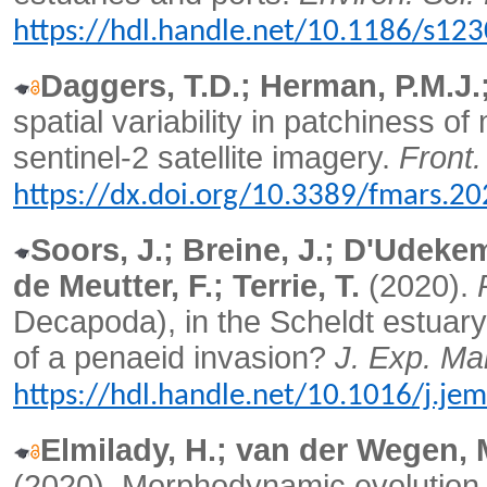
https://hdl.handle.net/10.1186/s12
Daggers, T.D.; Herman, P.M.J.;
spatial variability in patchiness of
sentinel-2 satellite imagery.
Front.
https://dx.doi.org/10.3389/fmars.2
Soors, J.; Breine, J.; D'Udeke
de Meutter, F.; Terrie, T.
(2020).
Decapoda), in the Scheldt estuary
of a penaeid invasion?
J. Exp. Mar
https://hdl.handle.net/10.1016/j.j
Elmilady, H.; van der Wegen, M
(2020).
Morphodynamic evolution of