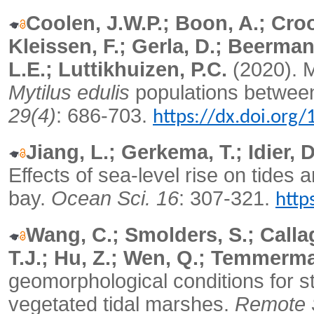
Coolen, J.W.P.; Boon, A.; Croo
Kleissen, F.; Gerla, D.; Beerma
L.E.; Luttikhuizen, P.C.
(2020).
M
Mytilus edulis
populations between 
29(4)
: 686-703.
https://dx.doi.org
Jiang, L.; Gerkema, T.; Idier, 
Effects of sea-level rise on tides
bay.
Ocean Sci. 16
: 307-321.
http
Wang, C.; Smolders, S.; Calla
T.J.; Hu, Z.; Wen, Q.; Temmerma
geomorphological conditions for sta
vegetated tidal marshes.
Remote 