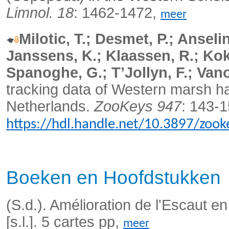
Limnol. 18
: 1462-1472,
meer
Milotic, T.; Desmet, P.; Anseli
Janssens, K.; Klaassen, R.; Koks
Spanoghe, G.; T’Jollyn, F.; Van
tracking data of Western marsh ha
Netherlands.
ZooKeys 947
: 143-1
https://hdl.handle.net/10.3897/zoo
Boeken en Hoofdstukken
(S.d.). Amélioration de l'Escaut en 
[s.l.]. 5 cartes pp,
meer