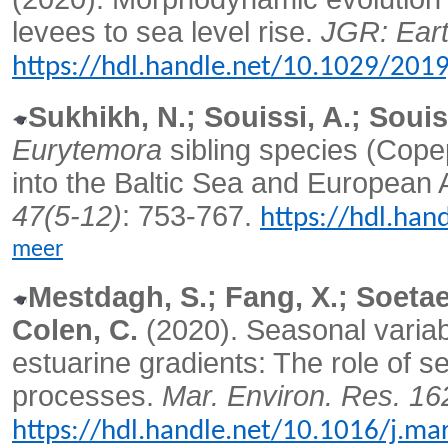
levees to sea level rise.
JGR: Eart
https://hdl.handle.net/10.1029/201
Sukhikh, N.; Souissi, A.; Souiss
Eurytemora
sibling species (Cop
into the Baltic Sea and European A
47(5-12)
: 753-767.
https://hdl.ha
meer
Mestdagh, S.; Fang, X.; Soetaer
Colen, C.
(2020).
Seasonal variab
estuarine gradients: The role of
processes.
Mar. Environ. Res. 16
https://hdl.handle.net/10.1016/j.m