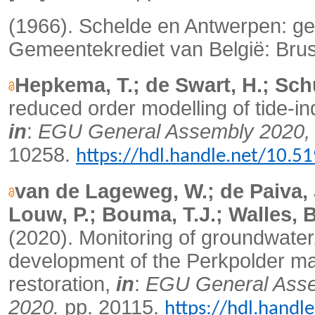
(1966). Schelde en Antwerpen: g
Gemeentekrediet van België: Brus
Hepkema, T.; de Swart, H.; Schu
reduced order modelling of tide-i
in
:
EGU General Assembly 2020, V
10258.
https://hdl.handle.net/10.
van de Lageweg, W.; de Paiva, J.
Louw, P.; Bouma, T.J.; Walles, B
(2020).
Monitoring of groundwater
development of the Perkpolder man
restoration,
in
:
EGU General Assem
2020.
pp. 20115.
https://hdl.hand