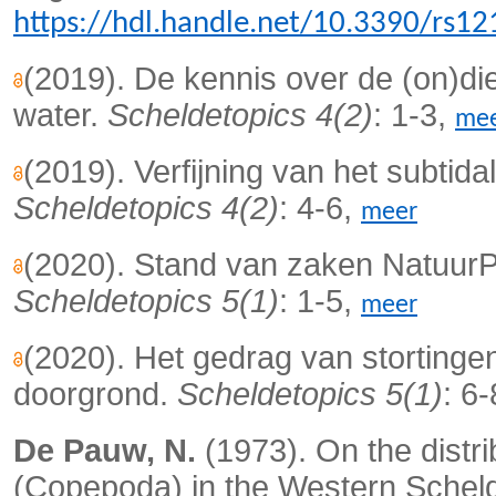
https://hdl.handle.net/10.3390/rs1
(2019). De kennis over de (on)d
water.
Scheldetopics 4(2)
: 1-3,
me
(2019). Verfijning van het subtid
Scheldetopics 4(2)
: 4-6,
meer
(2020). Stand van zaken Natuur
Scheldetopics 5(1)
: 1-5,
meer
(2020). Het gedrag van stortinge
doorgrond.
Scheldetopics 5(1)
: 6
De Pauw, N.
(1973). On the distri
(Copepoda) in the Western Scheld