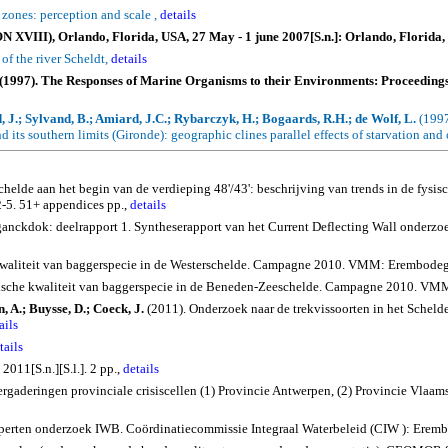
zones: perception and scale ,
details
ON XVIII),
Orlando
,
Florida
,
USA
, 27 May - 1
june
2007[
S.n
.]:
Orlando
,
Florida
,
of the river
Scheldt
,
details
 (1997).
The Responses of Marine Organisms to their Environments: Proceeding
J.; Sylvand, B.; Amiard, J.C.; Rybarczyk, H.; Bogaards, R.H.; de Wolf, L.
(199
d its southern limits (
Gironde
): geographic clines parallel effects of starvation an
helde aan het begin van de verdieping 48'/43': beschrijving van trends in de fysis
-5. 51+ appendices pp.,
details
ganckdok: deelrapport 1. Syntheserapport van het Current Deflecting Wall onderz
kwaliteit van baggerspecie in de Westerschelde. Campagne 2010. VMM: Erembodegem
ische kwaliteit van baggerspecie in de Beneden-Zeeschelde. Campagne 2010. VMM:
, A.; Buysse, D.; Coeck, J.
(2011). Onderzoek naar de trekvissoorten in het Schelde
ails
tails
011[S.n.][S.l.]. 2 pp.,
details
vergaderingen provinciale crisiscellen (1) Provincie Antwerpen, (2) Provincie Vla
experten onderzoek IWB. Coördinatiecommissie Integraal Waterbeleid (CIW ): Erem