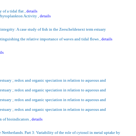
ty
of a tidal flat ,
details
hytoplankton Activity ,
details
ntegrity: A case study of fish in the
Zeescheldenext
term estuary
nguishing the relative importance of waves and tidal flows ,
details
ils
estuary ;
redox
and organic speciation in relation to aqueous and
estuary ;
redox
and organic speciation in relation to aqueous and
estuary ;
redox
and organic speciation in relation to aqueous and
estuary ;
redox
and organic speciation in relation to aqueous and
n of bioindicators ,
details
he
Nertherlands
. Part 3: Variability of the role of
cytosol
in metal uptake by