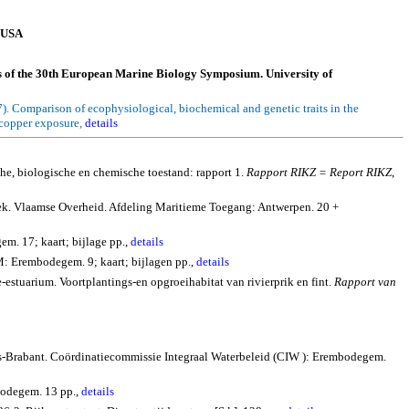
USA
s of the 30th European Marine Biology Symposium.
University of
7).
Comparison of
ecophysiological
, biochemical and genetic traits in the
d copper exposure,
details
che, biologische en chemische toestand: rapport 1.
Rapport RIKZ = Report RIKZ
,
oek. Vlaamse Overheid. Afdeling Maritieme Toegang: Antwerpen. 20 +
. 17; kaart; bijlage pp.,
details
 Erembodegem. 9; kaart; bijlagen pp.,
details
-estuarium. Voortplantings-en opgroeihabitat van rivierprik en fint.
Rapport van
ams-Brabant. Coördinatiecommissie Integraal Waterbeleid (CIW ): Erembodegem.
bodegem. 13 pp.,
details