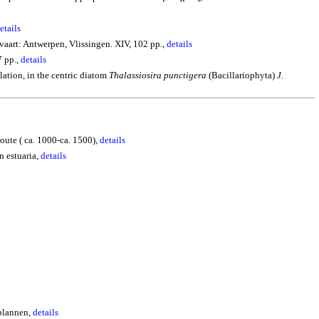
etails
art: Antwerpen, Vlissingen. XIV, 102 pp.,
details
7 pp.,
details
lation
, in the centric diatom
Thalassiosira
punctigera
(
Bacillariophyta
)
J.
oute ( ca. 1000-ca. 1500),
details
n estuaria,
details
splannen,
details