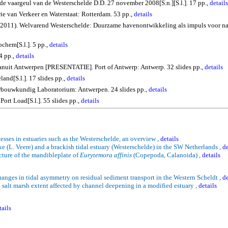
de vaargeul van de Westerschelde D.D. 27 november 2008[S.n.][S.l.]. 17 pp.,
details
ie van Verkeer en Waterstaat: Rotterdam. 53 pp.,
details
2011). Welvarend Westerschelde: Duurzame havenontwikkeling als impuls voor nat
chem[S.l.]. 5 pp.,
details
4 pp.,
details
anuit Antwerpen [PRESENTATIE]. Port of Antwerp: Antwerp. 32 slides pp.,
details
nd[S.l.]. 17 slides pp.,
details
bouwkundig Laboratorium: Antwerpen. 24 slides pp.,
details
rt Load[S.l.]. 55 slides pp.,
details
sses in estuaries such as the
Westerschelde
, an overview ,
details
ke (L.
Veere
) and a brackish tidal estuary (
Westerschelde
) in the
SW Netherlands
,
de
cture of the
mandibleplate
of
Eurytemora
affinis
(
Copepoda
,
Calanoida
) ,
details
hanges in tidal asymmetry on residual sediment transport in the
Western Scheldt
,
de
salt marsh extent affected by channel deepening in a modified estuary ,
details
tails