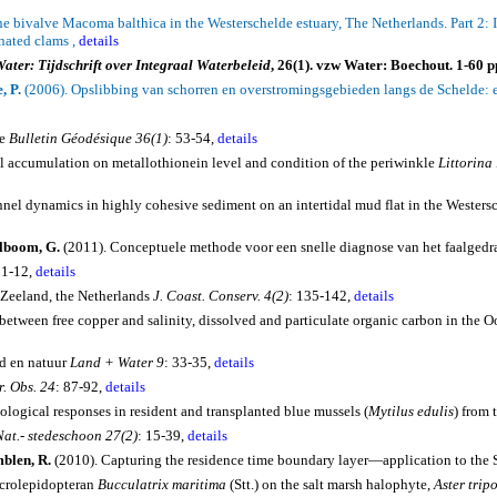
ine bivalve
Macoma
balthica
in the
Westerschelde
estuary, The Netherlands. Part 2: 
nated clams ,
details
ater: Tijdschrift over Integraal Waterbeleid
, 26(1). vzw Water: Boechout. 1-60 p
, P.
(2006). Opslibbing van schorren en overstromingsgebieden langs de Schelde: e
e
Bulletin
Géodésique
36(1)
: 53-54,
details
al accumulation on
metallothionein
level and condition of the periwinkle
Littorina
el dynamics in highly cohesive sediment on an intertidal mud flat in the
Westers
Alboom, G.
(2011). Conceptuele methode voor een snelle diagnose van het faalged
 1-12,
details
 Zeeland, the
Netherlands
J. Coast.
Conserv. 4(2)
: 135-142,
details
between free copper and salinity, dissolved and particulate organic carbon in the
Oo
d en natuur
Land + Water 9
: 33-35,
details
. Obs. 24
: 87-92,
details
logical responses in resident and transplanted blue mussels (
Mytilus
edulis
) from 
Nat.- stedeschoon 27(2)
: 15-39,
details
mblen, R.
(2010).
Capturing the residence time boundary layer—application to the
crolepidopteran
Bucculatrix
maritima
(
Stt
.) on the salt marsh halophyte,
Aster
trip