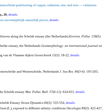
Intracellular partitioning of copper, cadmium, zinc and iron — variations
p., 26
,
details
en onvermijdelijk natuurlijk proces,
details
littorea
along the Scheldt estuary (the
Netherlands
)
Environ.
Pollut
.
158(5)
:
chelde
estuary, the
Netherlands
Geomorphology: an international journal on
rag van de Vlaamse dijken
Geotechniek 15(3)
: 18-22,
details
sterschelde
and
Westerschelde
,
Netherlands
J. Sea Res. 40(3-4)
: 193-203,
the
Scheldt
estuary
Mar.
Pollut.
Bull. 57(6-12)
: 624-631,
details
Scheldt
Estuary
Ocean
Dynamics 60(3)
: 535-554,
details
olium
(L.), exposed to different salinity conditions
Oecologia
89(3)
: 422-427,