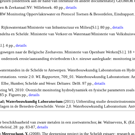
len (onderzoek aan de hand van literatuur en andere documentatie). GEOMOR 86-2
en & Zeekanaal NV: Willebroek. 40 pp.,
details
RW Monitoring Oppervlaktewater en Protocol Toetsen & Beoordelen, Eindrapport. R
ijkswaterstaat/Ministerie van Infrastructuur en Milieu[S.l.]. 80 pp.,
details
elta en Schelde. Ministerie van Verkeer en Waterstaat/Ministerie van Volkshuisv
.]. 4 pp.,
details
gswegen naar de Belgische Zeehavens. Ministerie van Openbare Werken[S.l.]. 18 + 
 onderzoek erosie/aanzanding rivierbodem t.h.v. nieuwe aanlegkade: monitoring in
ogwaterstanden in de Schelde te Antwerpen. Waterbouwkundig Laboratorium en Hyd
tstations. versie 2.0.
WL Rapporten
, 709_01. Waterbouwkundig Laboratorium: An
; Elbe, Humber,
Schelde
and
Weser
.
Deltares: Delft. 97 pp.,
details
ing WL 2010: Overzicht monitoring hydrodynamiek en fysische parameters zoals 
5 p. Figures pp.,
details
nal;
Waterbouwkundig
Laboratorium
(2011).
Uitbreiding studie densiteitsstrom
lagen in de Beneden-Zeeschelde. Versie 2,0. Waterbouwkundig Laboratorium: Antw
de beschikbaarheid van zware metalen in een zoetwaterschor,
in
: Walraevens, K. (Ed
rbeleid,
28: pp. 83-87,
details
.; Meersschaut, Y.
(2008).
The deepening project in the
Scheldt
estuary: research as