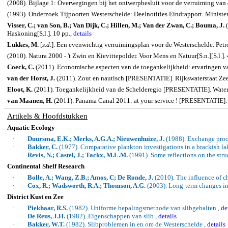
(2008). Bijlage 1: Overwegingen bij het ontwerpbesluit voor de verruiming van 
(1993). Onderzoek Tijpoorten Westerschelde: Deelnotities Eindrapport. Minister
Visser, C.; van Son, B.; Van Dijk, C.; Hillen, M.; Van der Zwan, C.; Bouma, J.
(
Haskoning[S.l.]. 10 pp.,
details
Lukkes, M.
[
s.d.
]. Een evenwichtig verruimingsplan voor de Westerschelde. Petro
(2010). Natura 2000 - 't Zwin en Kievittepolder. Voor Mens en Natuur[S.n.][S.l.]. 
Coeck, C.
(2011). Economische aspecten van de toegankelijkheid: ervaringen v
van der Horst, J.
(2011). Zout en nautisch [PRESENTATIE]. Rijkswaterstaat Zeela
Eloot, K.
(2011). Toegankelijkheid van de Schelderegio [PRESENTATIE]. Water
van Maanen, H.
(2011). Panama Canal 2011: at your service ! [PRESENTATIE]. Po
Artikels & Hoofdstukken
Aquatic Ecology
·
Duursma, E.K.; Merks, A.G.A.; Nieuwenhuize, J.
(1988).
Exchange proce
·
Bakker, C.
(1977). Comparative plankton investigations in a brackish la
·
Revis
, N.; Castel, J.;
Tackx
, M.L.M.
(1991). Some reflections on the stru
Continental Shelf Research
·
Bolle, A.; Wang, Z.B.; Amos, C; De Ronde, J.
(2010).
The influence of c
·
Cox, R.;
Wadsworth
, R.A.; Thomson, A.G.
(2003). Long-term changes in 
District Kust en Zee
·
Piekhaar, R.S.
(1982). Uniforme bepalingsmethode van slibgehalten ,
de
·
De Reus, J.H.
(1982). Eigenschappen van slib ,
details
·
Bakker, W.T.
(1982). Slibproblemen in en om de Westerschelde ,
details