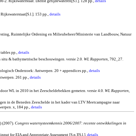
. Rijkswaterstaat. Dienst getijdewateren[S.l.]. 128 pp.,
details
ijkswaterstaat[S.l.]. 153 pp.,
details
esting, Ruimtelijke Ordening en Milieubeheer/Ministerie van Landbouw, Natuur
tables pp.,
details
 situ & bathymetrische beschouwingen. versie 2.0.
WL Rapporten
, 792_27.
rologisch Onderzoek: Antwerpen. 20 + appendices pp.,
details
twerpen. 261 pp.,
details
door WL in 2010 in het Zeescheldebekken gemeten. versie 4.0.
WL Rapporten
,
ingen in de Beneden Zeeschelde in het kader van LTV Meetcampagne naar
erpen. x, 184 pp.,
details
.) (2007).
Congres watersysteemkennis 2006/2007: recente ontwikkelingen in
 input for EIA and Appropriate Assessment [
S.n
.
][
S.l
.],
details