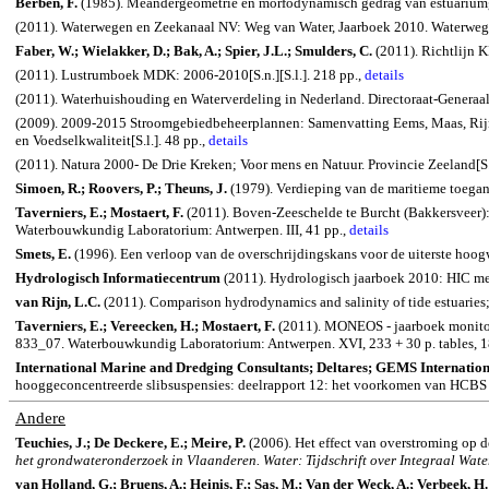
Berben, F.
(1985). Meandergeometrie en morfodynamisch gedrag van estuariumgeu
(2011). Waterwegen en Zeekanaal NV: Weg van Water, Jaarboek 2010. Waterweg
Faber, W.; Wielakker, D.; Bak, A.; Spier, J.L.; Smulders, C.
(2011). Richtlijn K
(2011). Lustrumboek MDK: 2006-2010[S.n.][S.l.]. 218 pp.,
details
(2011). Waterhuishouding en Waterverdeling in Nederland. Directoraat-Generaal R
(2009). 2009-2015 Stroomgebiedbeheerplannen: Samenvatting Eems, Maas, Rijnd
en Voedselkwaliteit[S.l.]. 48 pp.,
details
(2011). Natura 2000- De Drie Kreken; Voor mens en Natuur. Provincie Zeeland[S.l
Simoen, R.; Roovers, P.; Theuns, J.
(1979). Verdieping van de maritieme toegan
Taverniers, E.; Mostaert, F.
(2011). Boven-Zeeschelde te Burcht (Bakkersveer):
Waterbouwkundig Laboratorium: Antwerpen. III, 41 pp.,
details
Smets, E.
(1996). Een verloop van de overschrijdingskans voor de uiterste ho
Hydrologisch Informatiecentrum
(2011). Hydrologisch jaarboek 2010: HIC mee
van
Rijn, L.C.
(2011).
Comparison hydrodynamics and salinity of tide estuaries
Taverniers, E.; Vereecken, H.; Mostaert, F.
(2011). MONEOS - jaarboek monitor
833_07. Waterbouwkundig Laboratorium: Antwerpen. XVI, 233 + 30 p. tables, 18
International Marine and Dredging Consultants;
Deltares
; GEMS Internatio
hooggeconcentreerde slibsuspensies: deelrapport 12: het voorkomen van HCBS 
Andere
Teuchies, J.; De Deckere, E.; Meire, P.
(2006). Het effect van overstroming op 
het grondwateronderzoek in Vlaanderen. Water: Tijdschrift over Integraal Wate
van Holland, G.; Bruens, A.; Heinis, F.; Sas, M.; Van der Weck, A.; Verbeek, H