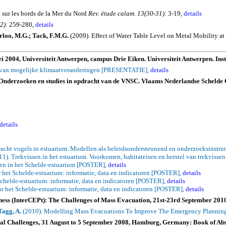
 sur les bords de la Mer du Nord
Rev. étude calam.
13(30-31)
: 3-19,
details
2)
: 259-280,
details
rloo
, M.G.; Tack, F.M.G.
(2009).
Effect of Water Table Level on Metal Mobility at 
2004, Universiteit Antwerpen, campus Drie Eiken. Universiteit Antwerpen. Instit
e van mogelijke klimaatveranderingen [PRESENTATIE],
details
Onderzoeken en studies in opdracht van de VNSC. Vlaams Nederlandse Schelde 
details
acht vogels in estuarium. Modellen als beleidsondersteunend en onderzoeksinst
1). Trekvissen in het estuarium. Voorkomen, habitateisen en herstel van trekvisse
ten in het Schelde-estuarium [POSTER],
details
 het Schelde-estuarium: informatie, data en indicatoren [POSTER],
details
chelde-estuarium: informatie, data en indicatoren [POSTER],
details
r het Schelde-estuarium: informatie, data en indicatoren [POSTER],
details
ess (
InterCEPt
): The Challenges of Mass Evacuation, 21st-23rd September 201
Tagg, A.
(2010).
Modelling Mass Evacuations To Improve The Emergency Planning 
tal Challenges, 31 August to 5 September 2008,
Hamburg
,
Germany
: Book of
Abs