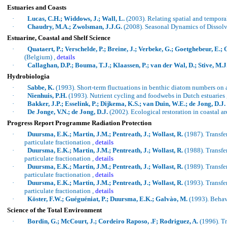
Estuaries and Coasts
·
Lucas, C.H.;
Widdows
, J.; Wall, L.
(2003). Relating spatial and tempora
·
Chaudry
, M.A.;
Zwolsman
, J.J.G.
(2008). Seasonal Dynamics of Dissolv
Estuarine, Coastal and Shelf Science
·
Quataert, P.; Verschelde, P.; Breine, J.; Verbeke, G.; Goetghebeur, E.; O
(
Belgium
) ,
details
·
Callaghan, D.P.; Bouma, T.J.; Klaassen, P.; van der Wal, D.; Stive, M.
Hydrobiologia
·
Sabbe
, K.
(1993). Short-term fluctuations in benthic diatom numbers on a
·
Nienhuis
, P.H.
(1993). Nutrient cycling and
foodwebs
in Dutch estuaries 
·
Bakker, J.P.; Esselink, P.; Dijkema, K.S.; van Duin, W.E.; de Jong, D.J.
·
De Jonge, V.N.; de Jong, D.J.
(2002).
Ecological restoration in coastal ar
Progress Report Programme Radiation Protection
·
Duursma
, E.K.; Martin, J.M.;
Pentreath
, J.;
Wollast
, R.
(1987). Transfe
particulate fractionation ,
details
·
Duursma
, E.K.; Martin, J.M.;
Pentreath
, J.;
Wollast
, R.
(1988). Transfe
particulate fractionation ,
details
·
Duursma
, E.K.; Martin, J.M.;
Pentreath
, J.;
Wollast
, R.
(1989). Transfe
particulate fractionation ,
details
·
Duursma
, E.K.; Martin, J.M.;
Pentreath
, J.;
Wollast
, R.
(1993). Transfe
particulate fractionation ,
details
·
Köster
, F.W.;
Guéguéniat
, P.;
Duursma
, E.K.;
Galvào
, M.
(1993). Behav
Science of the Total Environment
·
Bordin
, G.; McCourt, J.;
Cordeiro
Raposo
, .F; Rodriguez, A.
(1996). Tr