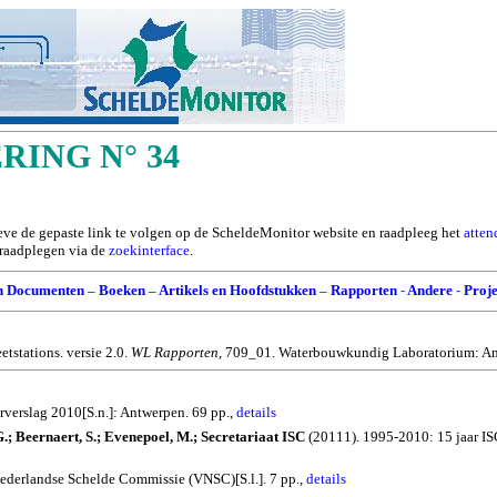
ING N° 34
ieve de gepaste link te volgen op de ScheldeMonitor website en raadpleeg het
atten
e raadplegen via de
zoekinterface
.
n Documenten
–
Boeken
–
Artikels en Hoofdstukken
–
Rapporten
-
Andere
-
Proje
tstations. versie 2.0.
WL Rapporten
, 709_01. Waterbouwkundig Laboratorium: An
verslag 2010[S.n.]: Antwerpen. 69 pp.,
details
, G.; Beernaert, S.; Evenepoel, M.; Secretariaat ISC
(20111). 1995-2010: 15 jaar I
ederlandse Schelde Commissie (VNSC)[S.l.]. 7 pp.,
details