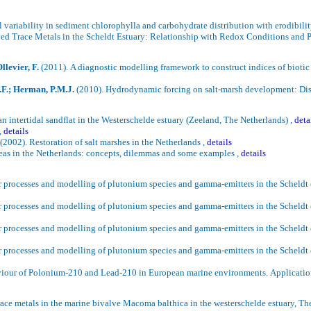
l variability in sediment
chlorophylla
and carbohydrate distribution with
erodibili
ed Trace Metals in the Scheldt Estuary: Relationship with
Redox
Conditions and P
llevier, F.
(2011).
A diagnostic modelling framework to construct indices of biotic i
J.F.; Herman, P.M.J.
(2010).
Hydrodynamic forcing on salt-marsh development: Disti
n intertidal
sandflat
in the
Westerschelde
estuary (
Zeeland
, The Netherlands) ,
deta
,
details
(2002). Restoration of salt marshes in the Netherlands ,
details
eas in the
Netherlands
: concepts, dilemmas and some examples ,
details
r processes and modelling of plutonium species and gamma-emitters in the
Scheldt
r processes and modelling of plutonium species and gamma-emitters in the
Scheldt
r processes and modelling of plutonium species and gamma-emitters in the
Scheldt
r processes and modelling of plutonium species and gamma-emitters in the
Scheldt
iour of Polonium-210 and Lead-210 in European marine environments.
Applicatio
ace metals in the marine bivalve
Macoma
balthica
in the
westerschelde
estuary, T