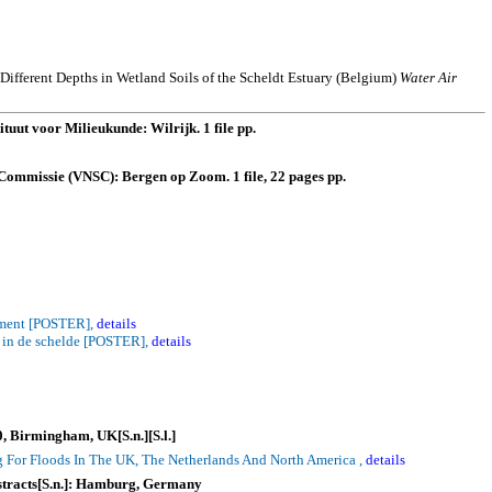
Different Depths in Wetland Soils of the Scheldt Estuary (
Belgium
)
Water Air
uut voor Milieukunde: Wilrijk. 1 file pp.
Commissie (VNSC): Bergen op Zoom. 1 file, 22 pages pp.
rument [POSTER],
details
n in de schelde [POSTER],
details
0,
Birmingham
,
UK
[
S.n
.][
S.l
.]
For Floods In The UK, The Netherlands And North America ,
details
tracts[
S.n
.]:
Hamburg
,
Germany