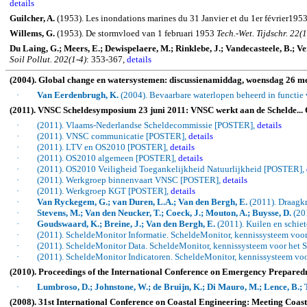
details
Guilcher, A.
(1953). Les inondations marines du 31 Janvier et du 1er février1953
Willems, G.
(1953). De stormvloed van 1 februari 1953
Tech.-Wet. Tijdschr.
22(1
Du Laing, G.;
Meers
, E.;
Dewispelaere
, M.;
Rinklebe
, J.;
Vandecasteele
, B.;
Ve
Soil
Pollut
.
202(1-4)
: 353-367,
details
(2004). Global change en watersystemen: discussienamiddag, woensdag 26 mei 
·
Van Eerdenbrugh, K.
(2004). Bevaarbare waterlopen beheerd in functi
(2011). VNSC Scheldesymposium 23 juni 2011: VNSC werkt aan de Schelde... 
·
(2011). Vlaams-Nederlandse Scheldecommissie [POSTER],
details
·
(2011). VNSC communicatie [POSTER],
details
·
(2011). LTV en OS2010 [POSTER],
details
·
(2011). OS2010 algemeen [POSTER],
details
·
(2011). OS2010 Veiligheid Toegankelijkheid Natuurlijkheid [POSTER],
·
(2011). Werkgroep binnenvaart VNSC [POSTER],
details
·
(2011). Werkgroep KGT [POSTER],
details
·
Van Ryckegem, G.; van Duren, L.A.; Van den Bergh, E.
(2011). Draagkr
·
Stevens, M.; Van den Neucker, T.; Coeck, J.; Mouton, A.; Buysse, D.
(201
·
Goudswaard, K.; Breine, J.; Van den Bergh, E.
(2011). Kuilen en schie
·
(2011). ScheldeMonitor Informatie. ScheldeMonitor, kennissysteem voor
·
(2011). ScheldeMonitor Data. ScheldeMonitor, kennissysteem voor het S
·
(2011). ScheldeMonitor Indicatoren. ScheldeMonitor, kennissysteem voo
(2010). Proceedings of the International Conference on Emergency Preparedn
·
Lumbroso, D.; Johnstone, W.; de Bruijn, K.; Di Mauro, M.; Lence, B.; 
(2008). 31st International Conference on Coastal Engineering: Meeting Coas