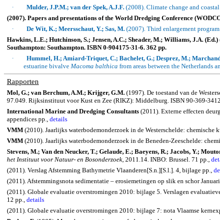
·
Mulder, J.P.M.; van der Spek, A.J.F.
(2008).
Climate change and coastal 
(2007). Papers and presentations of the World Dredging Conference (WODC
·
De Wit, K.; Meersschaut, Y.; Sas, M.
(2007).
Third enlargement program 
Hawkins, L.E.; Hutchinson, S.; Jensen, A.C.;
Sheader
, M.; Williams, J.A. (Ed.)
Southampton: Southampton. ISBN 0-904175-31-6. 362 pp.
·
Hummel, H.; Amiard-Triquet, C.; Bachelet, G.; Desprez, M.; Marchand, 
estuarine bivalve
Macoma
balthica
from areas between the
Netherlands
an
Rapporten
Mol, G.; van Berchum, A.M.; Krijger, G.M.
(1997). De toestand van de Westersc
97.049. Rijksinstituut voor Kust en Zee (RIKZ): Middelburg. ISBN 90-369-3412
International Marine and Dredging Consultants
(2011). Externe effecten deur
appendices pp.,
details
VMM
(2010). Jaarlijks waterbodemonderzoek in de Westerschelde: chemische 
VMM
(2010). Jaarlijks waterbodemonderzoek in de Beneden-Zeeschelde: chem
Stevens, M.; Van den Neucker, T.; Gelaude, E.; Baeyens, R.; Jacobs, Y.; Mouton
het Instituut voor Natuur- en Bosonderzoek
, 2011.14. INBO: Brussel. 71 pp.,
det
(2011). Verslag Afstemming Bathymetrie Vlaanderen[S.n.][S.l.]. 4, bijlage pp.,
de
(2011). Afstemmingsnota sedimentatie – erosiemetingen op slik en schor Januari 2
(2011). Globale evaluatie overstromingen 2010: bijlage 5. Verslagen evaluatie
12 pp.,
details
(2011). Globale evaluatie overstromingen 2010: bijlage 7: nota Vlaamse kern