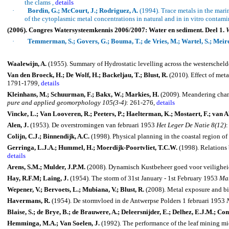
the clams ,
details
·
Bordin, G.; McCourt, J.; Rodriguez, A.
(1994).
Trace metals in the mar
of the
cytoplasmic
metal concentrations in natural and in
in
vitro contami
(2006). Congres Watersysteemkennis 2006/2007: Water en sediment. Deel 1.
W
·
Temmerman, S.; Govers, G.; Bouma, T.; de Vries, M.; Wartel, S.; Meire
Waalewijn
, A.
(1955). Summary of Hydrostatic levelling across the
westerscheld
Van den Broeck, H.; De Wolf, H.; Backeljau, T.; Blust, R.
(2010).
Effect of met
1791-1799,
details
Kleinhans, M.; Schuurman, F.; Bakx, W.; Markies, H.
(2009).
Meandering chann
pure and applied geomorphology 105(3-4)
: 261-276,
details
Vincke, L.; Van Looveren, R.; Peeters, P.; Haelterman, K.; Mostaert, F.; van 
Alen, J.
(1953). De overstromingen van februari 1953
Het Leger De Natie 8(12)
:
Colijn, C.J.; Binnendijk, A.C.
(1998).
Physical planning in the coastal region of
Gerringa, L.J.A.; Hummel, H.; Moerdijk-Poortvliet, T.C.W.
(1998).
Relations 
details
Arens, S.M.; Mulder, J.P.M.
(2008). Dynamisch Kustbeheer goed voor veilighei
Hay, R.F.M; Laing, J.
(1954).
The storm of 31st January - 1st February 1953
Mar
Wepener
, V.;
Bervoets
, L.;
Mubiana
, V.;
Blust
, R.
(2008).
Metal exposure and bio
Havermans, R.
(1954). De stormvloed in de Antwerpse Polders 1 februari 1953
Blaise, S.; de Brye, B.; de Brauwere, A.; Deleersnijder, E.; Delhez, E.J.M.; Co
Hemminga, M.A.; Van Soelen, J.
(1992).
The performance of the leaf mining
mi