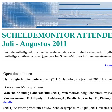
SCHELDEMONITOR ATTENDER
Juli - Augustus 2011
Voor de volledig geformatteerde versie van deze electronische attendering, gel
volledige citatie en abstract), gelieve het ScheldeMonitor informatiesysteem t
Ope
Open documenten
Hydrologisch Informatiecentrum
(2011). Hydrologisch jaarboek 2010: HIC mee
Boeken en Monografieën
Waterbouwkundig Laboratorium
(2011). Waterbouwkundig Laboratorium: jaar
Van Sevencoten, F.; Lilipaly, J.; Lefebvre, A.; Delelis, A.; Yzerbyt, D.; Pichot
details
(2011). Abstracts presentaties VNSC Scheldesymposium 23 juni 2011. Vlaams N