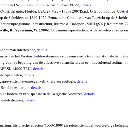
rten in het Schelde-estuarium
De Grote Rede 30
: 22,
details
XVIII),
Orlando
,
Florida
,
USA
, 27 May - 1
june
2007[
S.n
.]:
Orlando
,
Florida
,
USA
,
d
p de Scheldevaart 1840-1976. Permanente Commissie van Toezicht op de Scheldeva
erjarenprogramma Infrastructuur, Ruimte & Transport (MIRT)[S.n.]: Rotterdam. 7
eville, R.; Vyverman, W.
(2006).
Oogamous
reproduction, with two-step
auxosporu
ts of human interference,
details
matie van het Westerschelde-estuarium van veenriviertje tot internationale handelsr
voor de bepaling van de effectieve valsnelheid van een flocculerend sediment i
E-MAERSK 14000 TEU),
details
de tijdschalen,
details
gspreventie, haventoegankelijkheid, en ecologie,
details
t Schelde-estuarium,
details
 op de bodem en in suspensie in de Belgische Noordzee,
details
handelsstromen,
details
tuarium: historische effecten (1550-1800) als referentiemodel voor huidige beheer