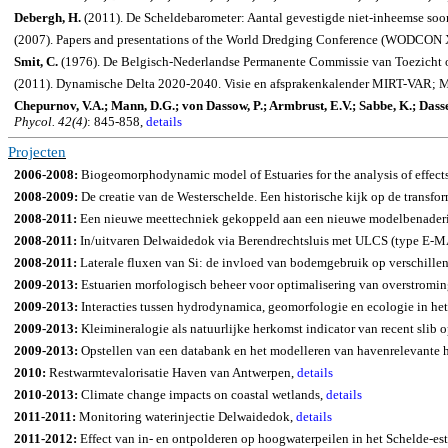
Debergh, H.
(2011). De Scheldebarometer: Aantal gevestigde niet-inheemse soo
(2007). Papers and presentations of the World Dredging Conference (WODCON 
Smit, C.
(1976). De Belgisch-Nederlandse Permanente Commissie van Toezicht o
(2011). Dynamische Delta 2020-2040. Visie en afsprakenkalender MIRT-VAR; Me
Chepurnov, V.A.; Mann, D.G.; von Dassow, P.; Armbrust, E.V.; Sabbe, K.; Dass
Phycol
.
42(4)
: 845-858,
details
Projecten
2006-2008:
Biogeomorphodynamic
model of Estuaries for the analysis of effec
2008-2009:
De creatie van de Westerschelde. Een historische kijk op de transfor
2008-2011:
Een nieuwe meettechniek gekoppeld aan een nieuwe modelbenadering 
2008-2011:
In/uitvaren Delwaidedok via Berendrechtsluis met ULCS (type 
2008-2011:
Laterale fluxen van Si: de invloed van bodemgebruik op verschillen
2009-2013:
Estuarien morfologisch beheer voor optimalisering van overstromin
2009-2013:
Interacties tussen hydrodynamica, geomorfologie en ecologie in he
2009-2013:
Kleimineralogie als natuurlijke herkomst indicator van recent slib
2009-2013:
Opstellen van een databank en het modelleren van havenrelevante 
2010:
Restwarmtevalorisatie Haven van Antwerpen,
details
2010-2013:
Climate change impacts on coastal wetlands,
details
2011-2011:
Monitoring waterinjectie Delwaidedok,
details
2011-2012:
Effect van in- en ontpolderen op hoogwaterpeilen in het Schelde-es