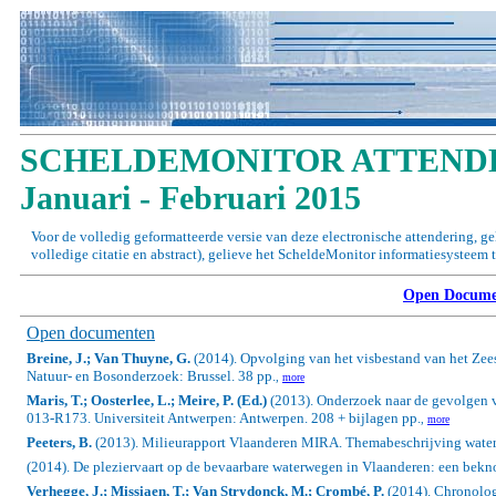
SCHELDEMONITOR ATTENDE
Januari - Februari 2015
Voor de volledig geformatteerde versie van deze electronische attendering, g
volledige citatie en abstract), gelieve het ScheldeMonitor informatiesysteem 
Open Docume
Open documenten
Breine, J.; Van Thuyne, G.
(2014). Opvolging van het visbestand van het Zees
Natuur- en Bosonderzoek: Brussel. 38 pp.
,
more
Maris, T.; Oosterlee, L.; Meire, P. (Ed.)
(2013). Onderzoek naar de gevolgen v
013-R173. Universiteit Antwerpen: Antwerpen. 208 + bijlagen pp.
,
more
Peeters, B.
(2013). Milieurapport Vlaanderen MIRA. Themabeschrijving waterkw
(2014). De pleziervaart op de bevaarbare waterwegen in Vlaanderen: een bekn
Verhegge, J.; Missiaen, T.; Van Strydonck, M.; Crombé, P.
(2014).
Chronolog