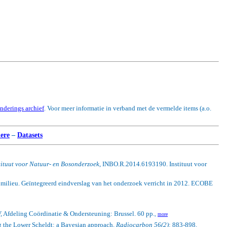
enderings archief
. Voor meer informatie in verband met de vermelde items (a.o.
ere
–
Datasets
tituut voor Natuur- en Bosonderzoek
, INBO.R.2014.6193190. Instituut voor
 milieu. Geïntegreerd eindverslag van het onderzoek verricht in 2012. ECOBE
, Afdeling Coördinatie & Ondersteuning: Brussel. 60 pp.
,
more
g the Lower Scheldt: a Bayesian approach.
Radiocarbon 56(2)
: 883-898.