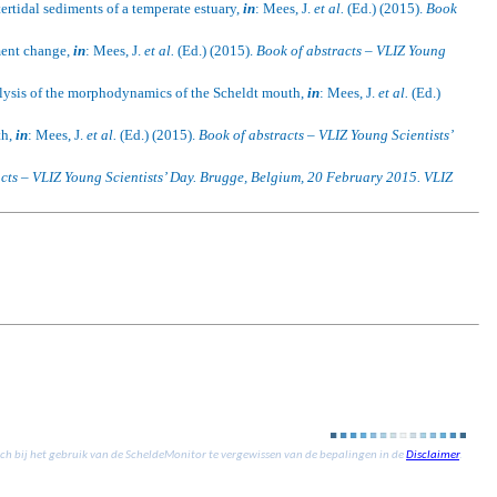
ertidal sediments of a temperate estuary,
in
: Mees, J.
et al.
(Ed.) (2015).
Book
ment change,
in
: Mees, J.
et al.
(Ed.) (2015).
Book of abstracts – VLIZ Young
lysis of the morphodynamics of the Scheldt mouth,
in
: Mees, J.
et al.
(Ed.)
th,
in
: Mees, J.
et al.
(Ed.) (2015).
Book of abstracts – VLIZ Young Scientists’
cts – VLIZ Young Scientists’ Day. Brugge, Belgium, 20 February 2015.
VLIZ
zich bij het gebruik van de ScheldeMonitor te vergewissen van de bepalingen in de
Disclaimer
.