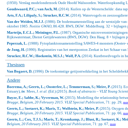
(1950). Verslag modelonderzoek Oude Hoofd Walsoorden. Waterloopkundig Lab
Goudswaard, P.C.; van Asch, M.
(2014). Kuilen op de Westerschelde: data ra
Arts, F.A.; Lilipaly, S.; Strucker, R.C.W.
(2014).
Watervogels en zeezoogdieren
Van der Weiden, M.J.J.
(1986). De bodemsamenstelling aan de westzijde van d
oktober 1985.
Notitie GWAO
, 86.428. RWS, DGW: Middelburg. 32 + bijlagen 
Marteijn, E.C.L.; Meininger, P.L.
(1987). Organische microverontreinigingen
Rijkswaterstaat, Dienst Getijdewateren (RWS, DGW): Den Haag. 8 + bijlagen p
Peperzak, L.
(1988). Fytoplanktonsamenstelling SAWES-4 monsters (Ooster- 
de Jong, H.
(1990). Registraties van het meetponton Zeekat in het Schaar van 
Strucker, R.C.W.; Hoekstein, M.S.J.; Wolf, P.A.
(2014). Kustbroedvogels in he
Thesissen
Van Bogaert, D.
(1996). De toekomstige getijontwikkeling in het Scheldebek
Andere
Boerema, A.; Geerts, L.; Oosterlee, L.; Temmerman, S.; Meire, P.
(2015).
Eco
Estuary),
in
: Mees, J.
et al.
(Ed.) (2015).
Book of abstracts – VLIZ Young Scient
Buyze, E.; Sabbe, K.; Vyverman, W.
(2015). Modelling the relationship betw
Brugge, Belgium, 20 February 2015. VLIZ Special Publication,
71: pp. 29
,
mor
Geerts, L.; Soetaert, K.; Maris, T.; Wolfstein, K.; Meire, P.
(2015). Oxygen def
Brugge, Belgium, 20 February 2015. VLIZ Special Publication,
71: pp. 66
,
mor
Geerts, L.; Cox, T.J.S.; Maris, T.; Kromkamp, J.; Blust, R.; Soetaert, K.; Mei
Belgium, 20 February 2015. VLIZ Special Publication,
71: pp. 67
,
more