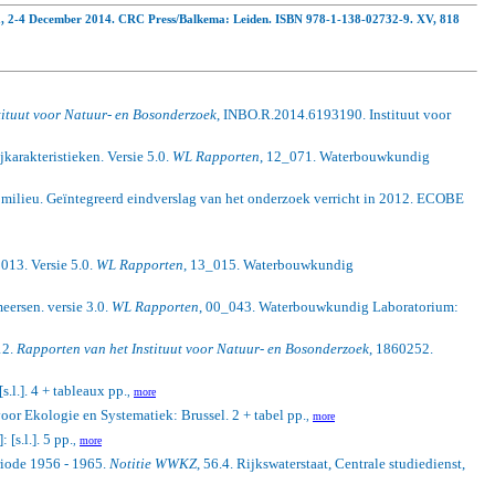
ia, 2-4 December 2014.
CRC Press/Balkema: Leiden. ISBN 978-1-138-02732-9. XV, 818
tituut voor Natuur- en Bosonderzoek
, INBO.R.2014.6193190. Instituut voor
jkarakteristieken. Versie 5.0.
WL Rapporten
, 12_071. Waterbouwkundig
 milieu. Geïntegreerd eindverslag van het onderzoek verricht in 2012. ECOBE
013. Versie 5.0.
WL Rapporten
, 13_015. Waterbouwkundig
ersen. versie 3.0.
WL Rapporten
, 00_043. Waterbouwkundig Laboratorium:
12.
Rapporten van het Instituut voor Natuur- en Bosonderzoek
, 1860252.
s.l.]. 4 + tableaux pp.
,
more
oor Ekologie en Systematiek: Brussel. 2 + tabel pp.
,
more
[s.l.]. 5 pp.
,
more
riode 1956 - 1965.
Notitie WWKZ
, 56.4. Rijkswaterstaat, Centrale studiedienst,