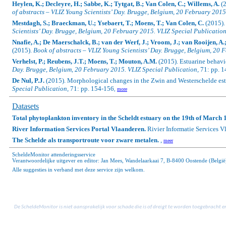
Heylen, K.; Decleyre, H.; Sabbe, K.; Tytgat, B.; Van Colen, C.; Willems, A.
(2
of abstracts – VLIZ Young Scientists’ Day. Brugge, Belgium, 20 February 2015
Mestdagh, S.; Braeckman, U.; Ysebaert, T.; Moens, T.; Van Colen, C.
(2015).
Scientists’ Day. Brugge, Belgium, 20 February 2015.
VLIZ Special Publication
Nnafie, A.; De Maerschalck, B.; van der Werf, J.; Vroom, J.; van Rooijen, A.
(2015).
Book of abstracts – VLIZ Young Scientists’ Day. Brugge, Belgium, 20 
Verhelst, P.; Reubens, J.T.; Moens, T.; Mouton, A.M.
(2015). Estuarine behavio
Day. Brugge, Belgium, 20 February 2015. VLIZ Special Publication,
71: pp. 1
De Nul, P.J.
(2015). Morphological changes in the Zwin and Westerschelde estua
Special Publication,
71: pp. 154-156
,
more
Datasets
Total phytoplankton inventory in the Scheldt estuary on the 19th of March 
River Information Services Portal Vlaanderen.
Rivier Informatie Services V
The Schelde als transportroute voor zware metalen.
,
meer
ScheldeMonitor attenderingsservice
Verantwoordelijke uitgever en editor: Jan Mees, Wandelaarkaai 7, B-8400 Oostende (België
Alle suggesties in verband met deze service zijn welkom.
De ScheldeMonitor is niet aansprakelijk voor schade die is of dreigt te worden toegebracht e