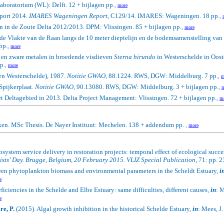
oratorium (WL): Delft. 12 + bijlagen pp.
,
more
pport 2014.
IMARES Wageningen Report
, C129/14. IMARES: Wageningen. 18 pp.
,
 in de Zoute Delta 2012/2013. DPM: Vlissingen. 85 + bijlagen pp.
,
more
e Vlakte van de Raan langs de 10 meter dieptelijn en de bodemsamenstelling van 
pp.
,
more
 en zware metalen in broedende visdieven
Sterna hirundo
in Westerschelde in Oost
p.
,
more
en Westerschelde), 1987.
Notitie GWAO
, 88.1224. RWS, DGW: Middelburg. 7 pp.
,
m
Spijkerplaat.
Notitie GWAO
, 90.13080. RWS, DGW: Middelburg. 3 + bijlagen pp.
,
m
t Deltagebied in 2013. Delta Project Management: Vlissingen. 72 + bijlagen pp.
,
m
ken. MSc Thesis. De Nayer Instituut: Mechelen. 138 + addendum pp.
,
more
system service delivery in restoration projects: temporal effect of ecological succe
ists’ Day. Brugge, Belgium, 20 February 2015. VLIZ Special Publication,
71: pp. 2
een phytoplankton biomass and environmental parameters in the Scheldt Estuary,
i
e
iciencies in the Schelde and Elbe Estuary: same difficulties, different causes,
in
: M
e
re, P.
(2015). Algal growth inhibition in the historical Schelde Estuary,
in
: Mees, J