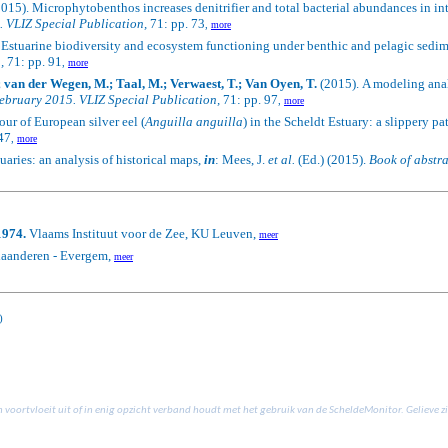
015). Microphytobenthos increases denitrifier and total bacterial abundances in int
. VLIZ Special Publication,
71: pp. 73
,
more
 Estuarine biodiversity and ecosystem functioning under benthic and pelagic sedi
,
71: pp. 91
,
more
; van der Wegen, M.; Taal, M.; Verwaest, T.; Van Oyen, T.
(2015).
A modeling ana
February 2015. VLIZ Special Publication,
71: pp. 97
,
more
ur of European silver eel (
Anguilla anguilla
) in the Scheldt Estuary: a slippery pa
47
,
more
ries: an analysis of historical maps,
in
: Mees, J.
et al.
(Ed.) (2015).
Book of abstra
1974.
Vlaams Instituut voor de Zee, KU Leuven,
meer
laanderen - Evergem,
meer
)
n voortvloeit uit of in enig opzicht verband houdt met het gebruik van de ScheldeMonitor. Gelieve 