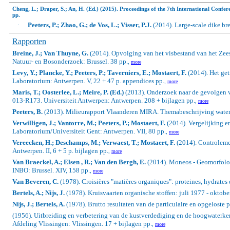
Cheng, L.; Draper, S.; An, H. (Ed.) (2015). Proceedings of the 7th International Confe
pp.
·
Peeters, P.; Zhao, G.; de Vos, L.; Visser, P.J.
(2014). Large-scale dike br
Rapporten
Breine, J.; Van Thuyne, G.
(2014). Opvolging van het visbestand van het Zees
Natuur- en Bosonderzoek: Brussel. 38 pp.
,
more
Levy, Y.; Plancke, Y.; Peeters, P.; Taverniers, E.; Mostaert, F.
(2014). Het get
Laboratorium: Antwerpen. V, 22 + 47 p. appendices pp.
,
more
Maris, T.; Oosterlee, L.; Meire, P. (Ed.)
(2013). Onderzoek naar de gevolgen v
013-R173. Universiteit Antwerpen: Antwerpen. 208 + bijlagen pp.
,
more
Peeters, B.
(2013). Milieurapport Vlaanderen MIRA. Themabeschrijving waterkw
Verwilligen, J.; Vantorre, M.; Peeters, P.; Mostaert, F.
(2014). Vergelijking e
Laboratorium/Universiteit Gent: Antwerpen. VII, 80 pp.
,
more
Vereecken, H.; Deschamps, M.; Verwaest, T.; Mostaert, F.
(2014). Controleme
Antwerpen. II, 6 + 5 p. bijlagen pp.
,
more
Van Braeckel, A.; Elsen , R.; Van den Bergh, E.
(2014). Moneos - Geomorfologi
INBO: Brussel. XIV, 158 pp.
,
more
Van Beveren, C.
(1978). Croisières "matières organiques": proteines, hydrates 
Bertels, A.; Nijs, J.
(1978). Kruisvaarten organische stoffen: juli 1977 - oktobe
Nijs, J.; Bertels, A.
(1978). Brutto resultaten van de particulaire en opgeloste p
(1956). Uitbreiding en verbetering van de kustverdediging en de hoogwaterke
Afdeling Vlissingen: Vlissingen. 17 + bijlagen pp.
,
more