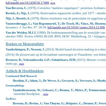
hdl.handle.net/10.2458/56.17499
,
more
Van Beveren, C.
(1978). Croisières "matières organiques": proteines, hydrates 
Bertels, A.; Nijs, J.
(1978). Kruisvaarten organische stoffen: juli 1977 - oktobe
Nijs, J.; Bertels, A.
(1978). Brutto resultaten van de particulaire en opgeloste p
Vansteenbrugge, L.; Van Regenmortel, T.; De Troch, M.; Vincx, M.; Hostens,
dynamics.
J. Sea Res. 97
: 28-39.
hdl.handle.net/10.1016/j.seares.2014.12.008
Van der Weiden, M.J.J.
(1986). De bodemsamenstelling aan de westzijde van d
oktober 1985.
Notitie GWAO
, 86.428. RWS, DGW: Middelburg. 32 + bijlagen 
Boeken en Monografieën
Vanderkimpen, P.; Nossent, J.
(2014).
Model based decision making in a dat
(2014). De pleziervaart op de bevaarbare waterwegen in Vlaanderen: een bekn
Brouwer, R.; Schramkowski, G.P.; Schuttelaars, H.M.
(2015).
Historic evolu
slides pp.
,
more
Artikels & Hoofdstukken
Continental Shelf Research
·
Ibrahim, E.; Adam, S.; De Wever, A.; Govaerts, A.; Vervoort, A.; Monba
Geomorphology
·
Vandenbruwaene, W.; Schwarz, C.; Bouma, T.; Meire, P.; Temmerman,
intertidal floodplain . ,
more
ZooKeys
·
Brosens, D.; Breine, J.; Van Thuyne, G.; Belpaire, C.; Desmet, P.; Verr