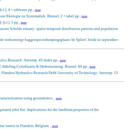
s.l.]. 4 + tableaux pp.
,
more
oor Ekologie en Systematiek: Brussel. 2 + tabel pp.
,
more
[s.l.]. 5 pp.
,
more
jacent Schelde estuary: spatio-temporal distribution patterns and population
de toekomstige baggerspeciedumpingsplaats 'de Spleet', beide in september-
lics Research: Antwerp. 45 slides pp.
,
more
, Afdeling Coördinatie & Ondersteuning: Brussel. 60 pp.
,
more
 Flanders Hydraulics Research/Delft University of Technology: Antwerp. 15
haracterization using geostatistics. ,
more
tated tidal flat: Implications for the landform properties of the
rine waters in Flanders, Belgium. ,
more