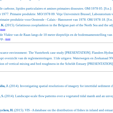
de carbone, lipides particulaires et amines primaires dissoutes.
OM/1978 05. [S.n.]: [
r 1977. Primaire produktie. MO/1978 09. Vrije Universiteit Brussel, Laboratorium v
rimaire produktie voor Oostende - Calais - Hansweert van 1978. OM/1978:18. [S.n.]: 
 K.
(2015).
Gelatinous zooplankton in the Belgian part of the North Sea and the ad
,
more
e Vlakte van de Raan langs de 10 meter dieptelijn en de bodemsamenstelling van 
pp.
,
more
a scarce environment: The Vuntebeek case study [PRESENTATION].
Flanders Hydrau
opt overzicht van de reglementeringen. 11de uitgave. Waterwegen en Zeekanaal NV
tion of vertical mixing and bed roughness in the Scheldt Estuary [PRESENTATION].
liu, J.
(2014).
Investigating spatial resolutions of imagery for intertidal sediment c
 S.
(2014).
Landscape-scale flow patterns over a vegetated tidal marsh and an unvege
eycken, H.
(2015).
VIS - A database on the distribution of fishes in inland and estua