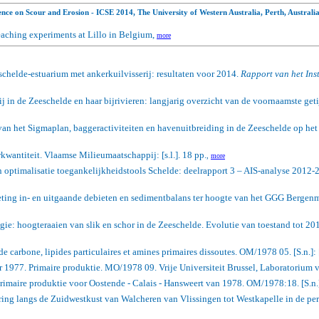
rence on Scour and Erosion - ICSE 2014, The University of Western Australia, Perth, Austral
eaching experiments at Lillo in Belgium,
more
chelde-estuarium met ankerkuilvisserij: resultaten voor 2014.
Rapport van het Ins
ij in de Zeeschelde en haar bijrivieren: langjarig overzicht van de voornaamste geti
an het Sigmaplan, baggeractiviteiten en havenuitbreiding in de Zeeschelde op het
antiteit. Vlaamse Milieumaatschappij: [s.l.]. 18 pp.
,
more
n optimalisatie toegankelijkheidstools Schelde: deelrapport 3 – AIS-analyse 2012-2
ting in- en uitgaande debieten en sedimentbalans ter hoogte van het GGG Bergenme
e: hoogteraaien van slik en schor in de Zeeschelde. Evolutie van toestand tot 20
de carbone, lipides particulaires et amines primaires dissoutes.
OM/1978 05. [S.n.]: [
r 1977. Primaire produktie. MO/1978 09. Vrije Universiteit Brussel, Laboratorium v
rimaire produktie voor Oostende - Calais - Hansweert van 1978. OM/1978:18. [S.n.]: 
ring langs de Zuidwestkust van Walcheren van Vlissingen tot Westkapelle in de pe