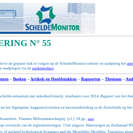
RING N° 55
elieve de gepaste link te volgen op de ScheldeMonitor website en raadpleeg het
att
te raadplegen via de
zoekinterface
.
nten
–
Boeken
–
Artikels en Hoofdstukken
–
Rapporten
–
Thesissen
–
And
chelde-estuarium met ankerkuilvisserij: resultaten voor 2014.
Rapport van het Ins
an het Sigmaplan, baggeractiviteiten en havenuitbreiding in de Zeeschelde op het
antiteit. Vlaamse Milieumaatschappij: [s.l.]. 18 pp.
,
more
opt overzicht van de reglementeringen. 11de uitgave. Waterwegen en Zeekanaal NV
y of wetland hydrological dynamics and the Mesolithic-Neolithic Transition alon