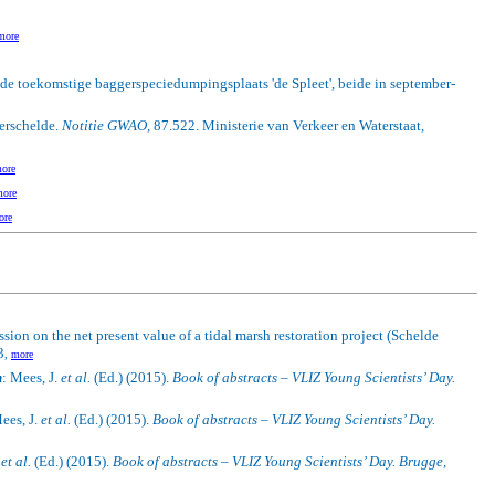
more
de toekomstige baggerspeciedumpingsplaats 'de Spleet', beide in september-
erschelde.
Notitie GWAO
, 87.522. Ministerie van Verkeer en Waterstaat,
ore
ore
ore
ssion on the net present value of a tidal marsh restoration project (Schelde
3
,
more
n
: Mees, J.
et al.
(Ed.) (2015).
Book of abstracts – VLIZ Young Scientists’ Day.
ees, J.
et al.
(Ed.) (2015).
Book of abstracts – VLIZ Young Scientists’ Day.
.
et al.
(Ed.) (2015).
Book of abstracts – VLIZ Young Scientists’ Day. Brugge,