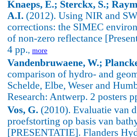
Knaeps, E.; Sterckx, S.; Raym
A.I.
(2012). Using NIR and SWI
corrections: the SIMEC environ
of non-zero reflectance [Pres
4 pp.
,
more
Vandenbruwaene, W.; Plancke
comparison of hydro- and geom
Schelde, Elbe, Weser and Hu
Research: Antwerp. 2 posters p
Vos, G.
(2010). Evaluatie van d
proefstorting op basis van bat
[PRESENTATIE]. Flanders Hydr