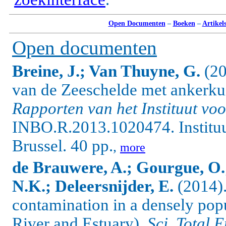
Open Documenten
–
Boeken
–
Artikel
Open documenten
Breine, J.; Van Thuyne, G.
(20
van de Zeeschelde met ankerkui
Rapporten van het Instituut vo
INBO.R.2013.1020474. Instituu
Brussel. 40 pp.
,
more
de Brauwere, A.; Gourgue, O.;
N.K.; Deleersnijder, E.
(2014)
contamination in a densely pop
River and Estuary).
Sci. Total 