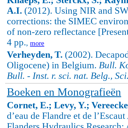
Knaeps, E.; Sterckx, S.; Raym
A.I.
(2012). Using NIR and SWI
corrections: the SIMEC environ
of non-zero reflectance [Pres
4 pp.
,
more
Verheyden, T.
(2002). Decapod
Oligocene) in Belgium.
Bull. K
Bull. - Inst. r. sci. nat. Belg., Sc
Boeken en Monografieën
Cornet, E.; Levy, Y.; Vereecke
d’eau de Flandre et de l’Esca
Flanders Hydraulics Research: 