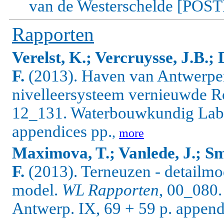
van de Westerschelde [POS
Rapporten
Verelst, K.; Vercruysse, J.B.; 
F.
(2013). Haven van Antwerpen
nivelleersysteem vernieuwde Ro
12_131. Waterbouwkundig Labo
appendices pp.
,
more
Maximova, T.; Vanlede, J.; Sm
F.
(2013). Terneuzen - detailmo
model.
WL Rapporten
, 00_080.
Antwerp. IX, 69 + 59 p. append