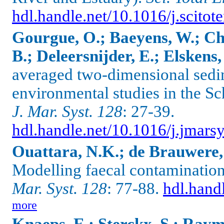
hdl.handle.net/10.1016/j.scito
Gourgue, O.; Baeyens, W.; Ch
B.; Deleersnijder, E.; Elskens,
averaged two-dimensional sedi
environmental studies in the Sc
J. Mar. Syst. 128
: 27-39.
hdl.handle.net/10.1016/j.jmars
Ouattara, N.K.; de Brauwere, A
Modelling faecal contamination
Mar. Syst. 128
: 77-88.
hdl.hand
more