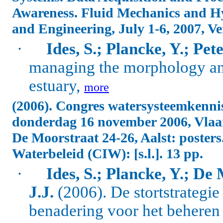
Awareness. Fluid Mechanics and Hy
and Engineering, July 1-6, 2007, Ven
·
Ides, S.; Plancke, Y.; Pete
managing the morphology and
estuary,
more
(2006). Congres watersysteemkennis
donderdag 16 november 2006, Vlaa
De Moorstraat 24-26, Aalst: poster
Waterbeleid (CIW): [s.l.]. 13 pp.
·
Ides, S.; Plancke, Y.; De 
J.J.
(2006). De stortstrategi
benadering voor het beheren