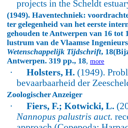
projects in the Scheldt estuar
(1949). Haventechniek: voordracht
ter gelegenheid van het eerste inte
gehouden te Antwerpen van 16 tot 19
lustrum van de Vlaamse Ingenieurs
Wetenschappelijk Tijdschrift
, 18(Bi
Antwerpen. 319 pp., 18
,
more
·
Holsters, H.
(1949). Prob
bevaarbaarheid der Zeeschel
Zoologischer Anzeiger
·
Fiers, F.; Kotwicki, L.
(20
Nannopus palustris auct.
rec
approach (Copepoda: Harpac