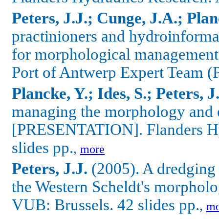
Peters, J.J.; Cunge, J.A.; Pla
practinioners and hydroinforma
for morphological managemen
Port of Antwerp Expert Team (P
Plancke, Y.; Ides, S.; Peters, J
managing the morphology and ec
[PRESENTATION]. Flanders Hyd
slides pp.
,
more
Peters, J.J.
(2005). A dredging 
the Western Scheldt's morpho
VUB: Brussels. 42 slides pp.
,
mo