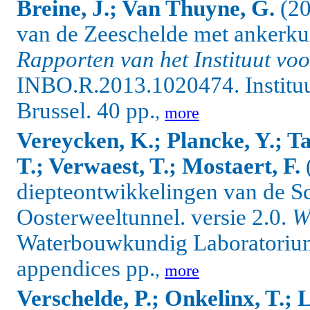
Breine, J.; Van Thuyne, G.
(20
van de Zeeschelde met ankerkui
Rapporten van het Instituut vo
INBO.R.2013.1020474. Instituu
Brussel. 40 pp.
,
more
Vereycken, K.; Plancke, Y.; T
T.; Verwaest, T.; Mostaert, F.
diepteontwikkelingen van de Sch
Oosterweeltunnel. versie 2.0.
W
Waterbouwkundig Laboratorium:
appendices pp.
,
more
Verschelde, P.; Onkelinx, T.; L