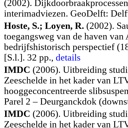
(2002). Dijkdoorbraakprocessen 
interimadviezen. GeoDelft: Delft
Hoste, S.; Loyen, R.
(2002). Sa
toegangsweg van de haven van 
bedrijfshistorisch perspectief (
[S.l.]. 32 pp.,
details
IMDC
(2006). Uitbreiding stud
Zeeschelde in het kader van L
hooggeconcentreerde slibsuspen
Parel 2 – Deurganckdok (downstr
IMDC
(2006). Uitbreiding stud
Zeeschelde in het kader van L