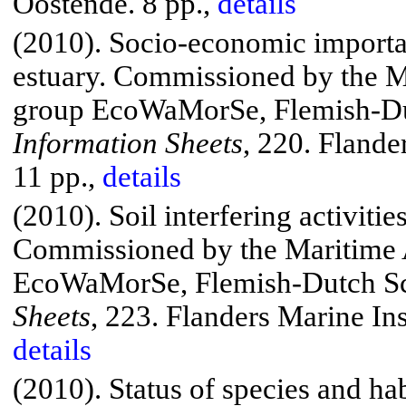
Oostende
. 8 pp.,
details
(2010). Socio-economic importa
estuary.
Commissioned by the Ma
group
EcoWaMorSe
, Flemish-
Information Sheets
, 220.
Flander
11 pp.,
details
(2010). Soil interfering activities
Commissioned by the Maritime A
EcoWaMorSe
, Flemish-Dutch 
Sheets
, 223.
Flanders Marine Ins
details
(2010). Status of species and hab