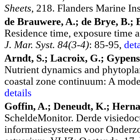
Sheets
, 218.
Flanders Marine Ins
de
Brauwere
, A.; de
Brye
, B.;
Residence time, exposure time a
J. Mar.
Syst. 84(3-4)
: 85-95,
deta
Arndt, S.; Lacroix, G.; Gypens,
Nutrient dynamics and phytopla
coastal zone continuum: A mode
details
Goffin, A.; Deneudt, K.; Herna
ScheldeMonitor. Derde visiedoc
informatiesysteem voor Onderzo