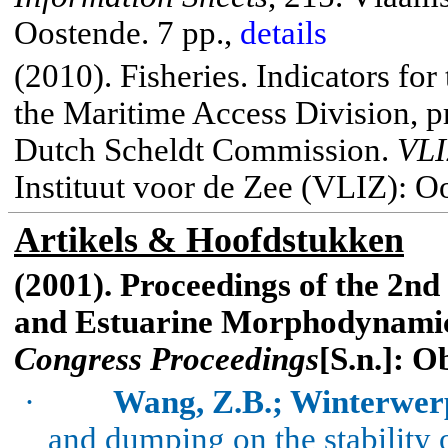
Oostende.
7 pp.,
details
(2010). Fisheries.
Indicators for
the Maritime Access Division, p
Dutch Scheldt Commission.
VLI
Instituut voor de Zee (VLIZ): O
Artikels
&
Hoofdstukken
(2001). Proceedings of the 2n
and Estuarine
Morphodynami
Congress Proceedings
[S.n.]: O
·
Wang, Z.B.; Winterwerp
and dumping on the stability 