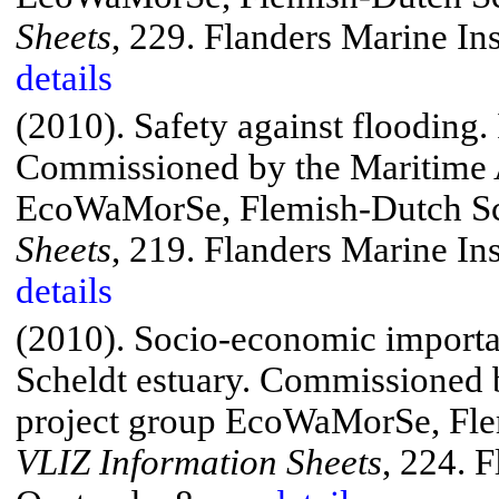
Sheets
, 229.
Flanders Marine Ins
details
(2010). Safety against flooding.
Commissioned by the Maritime A
EcoWaMorSe
, Flemish-Dutch 
Sheets
, 219.
Flanders Marine Ins
details
(2010). Socio-economic importa
Scheldt
estuary.
Commissioned by
project group
EcoWaMorSe
, Fl
VLIZ Information Sheets
, 224.
Fl