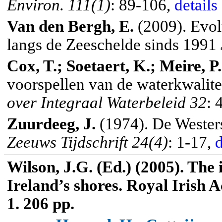
Environ.
111(1)
: 89-106,
details
Van den Bergh, E.
(2009). Evolu
langs de Zeeschelde sinds 1991
Cox, T.; Soetaert, K.; Meire, P.
voorspellen van de waterkwalite
over Integraal Waterbeleid 32
: 
Zuurdeeg, J.
(1974). De Wester
Zeeuws Tijdschrift 24(4)
: 1-17,
d
Wilson
, J.G. (Ed.) (2005). The
Ireland
’s shores.
Royal Irish 
1. 206 pp.