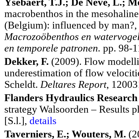
Ysebaert, T.J.; De Neve, L.; Me
macrobenthos
in the
mesohaline
(
Belgium
): influenced by man
?,
Macrozoöbenthos en watervogels 
en temporele patronen.
pp. 98-1
Dekker, F.
(2009).
Flow modellin
underestimation of flow velocitie
Scheldt
.
Deltares
Report
, 12003
Flanders
Hydraulics Research
strategy
Walsoorden
– Results p
[
S.l
.],
details
Taverniers, E.; Wouters, M.
(2