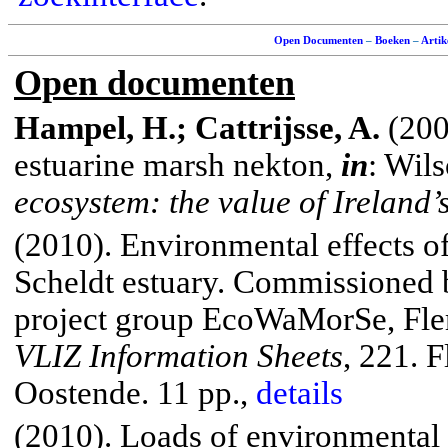
Open Documenten
–
Boeken
–
Artik
Open documenten
Hampel, H.; Cattrijsse, A.
(200
estuarine marsh nekton,
in
:
Wils
ecosystem: the value of
Ireland
’
(2010). Environmental effects of
Scheldt
estuary.
Commissioned by
project group
EcoWaMorSe
, Fl
VLIZ Information Sheets
, 221.
Fl
Oostende
. 11 pp.,
details
(2010). Loads of environmental 