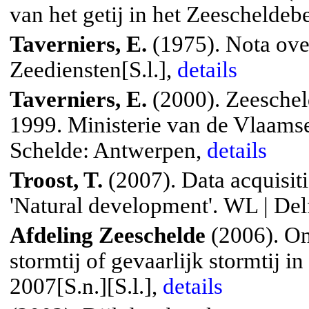
van het getij in het Zeescheldeb
Taverniers, E.
(1975). Nota ove
Zeediensten[S.l.],
details
Taverniers, E.
(2000). Zeeschel
1999. Ministerie van de Vlaam
Schelde: Antwerpen,
details
Troost, T.
(2007).
Data acquisi
'Natural development'.
WL | Delf
Afdeling Zeeschelde
(2006). On
stormtij of gevaarlijk stormtij 
2007[S.n.][S.l.],
details