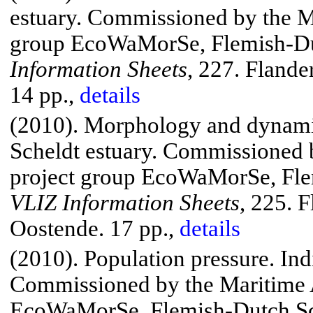
estuary.
Commissioned by the Ma
group
EcoWaMorSe
, Flemish-
Information Sheets
, 227.
Flander
14 pp.,
details
(2010). Morphology and dynamic
Scheldt
estuary.
Commissioned by
project group
EcoWaMorSe
, Fl
VLIZ Information Sheets
, 225.
Fl
Oostende
. 17 pp.,
details
(2010). Population pressure.
Ind
Commissioned by the Maritime A
EcoWaMorSe
, Flemish-Dutch 