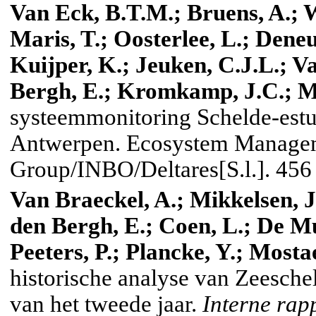
Van Eck, B.T.M.; Bruens, A.; 
Maris, T.; Oosterlee, L.; Deneu
Kuijper, K.; Jeuken, C.J.L.; V
Bergh, E.; Kromkamp, J.C.; Me
systeemmonitoring Schelde-est
Antwerpen. Ecosystem Manage
Group/INBO/Deltares[S.l.]. 456
Van Braeckel, A.; Mikkelsen, J.
den Bergh, E.; Coen, L.; De Mu
Peeters, P.; Plancke, Y.; Mostae
historische analyse van Zeeschel
van het tweede jaar.
Interne rap