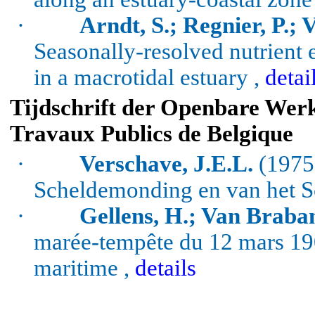
·
Arndt, S.; Regnier, P.; 
Seasonally-resolved nutrient e
in a
macrotidal
estuary ,
detai
Tijdschrift der Openbare Werk
Travaux Publics de Belgique
·
Verschave, J.E.L.
(1975)
Scheldemonding en van het S
·
Gellens, H.; Van Braband
marée-tempête du 12 mars 190
maritime ,
details