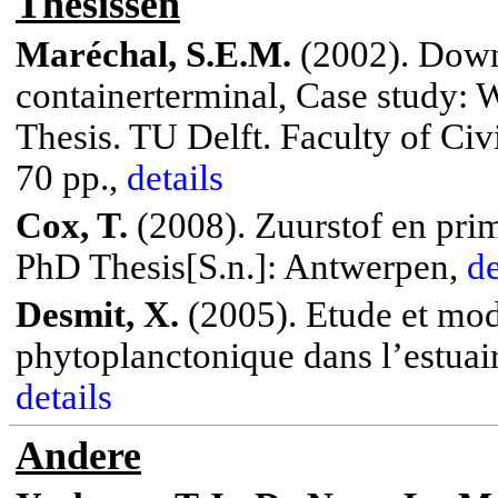
Thesissen
Maréchal
, S.E.M.
(2002). Down
containerterminal
, Case study:
W
Thesis.
TU Delft. Faculty of Civ
70 pp.,
details
Cox, T.
(2008). Zuurstof en prim
PhD Thesis[S.n.]: Antwerpen,
de
Desmit, X.
(2005). Etude et mod
phytoplanctonique dans l’estuair
details
Andere