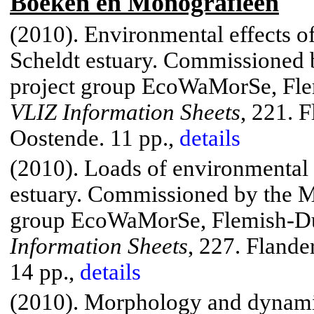
Boeken
en
Monografieën
(2010). Environmental effects of
Scheldt
estuary.
Commissioned by
project group
EcoWaMorSe
, Fl
VLIZ Information Sheets
, 221.
Fl
Oostende
. 11 pp.,
details
(2010). Loads of environmental 
estuary.
Commissioned by the Ma
group
EcoWaMorSe
, Flemish-
Information Sheets
, 227.
Flander
14 pp.,
details
(2010). Morphology and dynamic