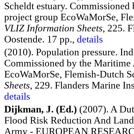
Scheldt
estuary.
Commissioned by
project group
EcoWaMorSe
, Fl
VLIZ Information Sheets
, 225.
Fl
Oostende
. 17 pp.,
details
(2010). Population pressure.
Ind
Commissioned by the Maritime A
EcoWaMorSe
, Flemish-Dutch 
Sheets
, 229.
Flanders Marine Ins
details
Dijkman
, J. (Ed.)
(2007). A Dut
Flood Risk Reduction And Lands
Army - EUROPEAN RESEARC