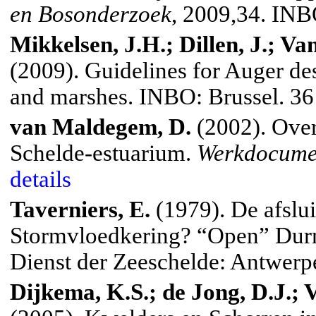
en Bosonderzoek
, 2009,34. INB
Mikkelsen, J.H.; Dillen, J.; Va
(2009).
Guidelines for Auger des
and marshes.
INBO: Brussel. 36
van Maldegem, D.
(2002). Over
Schelde-estuarium.
Werkdocume
details
Taverniers, E.
(1979). De afsl
Stormvloedkering? “Open” Durm
Dienst der Zeeschelde: Antwerp
Dijkema, K.S.; de Jong, D.J.; 