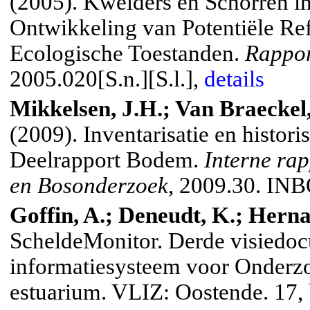
(2005). Kwelders en Schorren in
Ontwikkeling van Potentiële Ref
Ecologische Toestanden.
Rappor
2005.020[S.n.][S.l.],
details
Mikkelsen, J.H.; Van Braeckel, 
(2009). Inventarisatie en histor
Deelrapport Bodem.
Interne rap
en Bosonderzoek
, 2009.30. INB
Goffin, A.; Deneudt, K.; Herna
ScheldeMonitor. Derde visiedoc
informatiesysteem voor Onderzo
estuarium. VLIZ: Oostende. 17, 