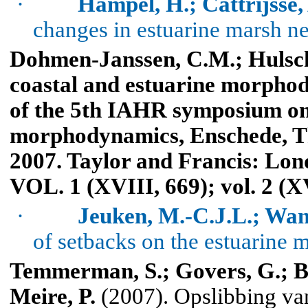
·
Hampel, H.; Cattrijsse,
changes in estuarine marsh n
Dohmen-Janssen, C.M.; Hulsch
coastal and estuarine
morphod
of the 5th IAHR symposium on 
morphodynamics
,
Enschede
,
T
2007. Taylor and Francis:
Lon
VOL. 1 (XVIII, 669); vol. 2 (X
·
Jeuken, M.-C.J.L.; Wang
of setbacks on the estuarine
Temmerman, S.; Govers, G.; Bo
Meire, P.
(2007). Opslibbing va