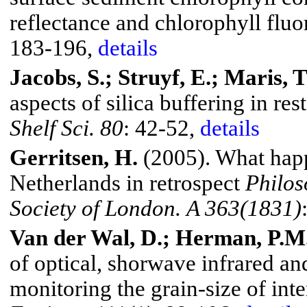
reflectance and chlorophyll flu
183-196,
details
Jacobs, S.;
Struyf
, E.; Maris, T
aspects of silica buffering in re
Shelf Sci. 80
: 42-52,
details
Gerritsen
, H.
(2005). What happ
Netherlands
in retrospect
Philos
Society of
London
.
A 363(1831)
Van der Wal, D.; Herman, P.M
of optical,
shorwave
infrared an
monitoring the grain-size of int