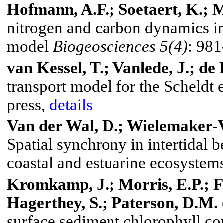
Hofmann, A.F.; Soetaert, K.; M
nitrogen and carbon dynamics i
model
Biogeosciences
5(4)
: 98
van Kessel, T.; Vanlede, J.; de 
transport model for the
Scheldt
e
press,
details
Van der Wal, D.; Wielemaker-V
Spatial synchrony in intertidal 
coastal and estuarine ecosystem
Kromkamp
, J.; Morris, E.P.; 
Hagerthey
, S.;
Paterson
, D.M.
surface sediment chlorophyll co