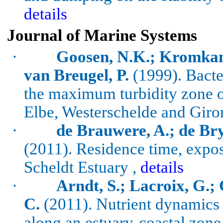
details
Journal of Marine Systems
·
Goosen, N.K.; Kromkamp,
van Breugel, P.
(1999).
Bacte
the maximum turbidity zone o
Elbe,
Westerschelde
and
Giro
·
de Brauwere, A.; de Brye
(2011).
Residence time, expos
Scheldt Estuary ,
details
·
Arndt, S.; Lacroix, G.; 
C.
(2011).
Nutrient dynamics
along an estuary-coastal zon