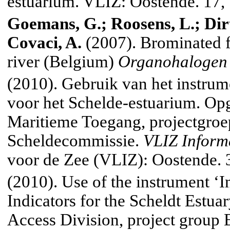
estuarium. VLIZ: Oostende. 17, 
Goemans, G.; Roosens, L.; Dirtu
Covaci, A.
(2007).
Brominated
f
river
(
Belgium
)
Organohalogen
(2010). Gebruik van het instrum
voor het Schelde-estuarium. Op
Maritieme Toegang, projectgr
Scheldecommissie.
VLIZ Inform
voor de Zee (VLIZ): Oostende.
(2010). Use of the instrument ‘In
Indicators for the
Scheldt
Estuar
Access Division, project group