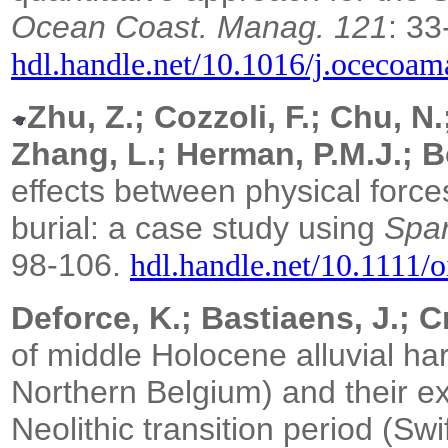
Ocean Coast. Manag. 121
: 33
hdl.handle.net/10.1016/j.ocecoa
Zhu, Z.; Cozzoli, F.; Chu, N.
Zhang, L.; Herman, P.M.J.; B
effects between physical forc
burial: a case study using
Spar
98-106.
hdl.handle.net/10.1111/
Deforce, K.; Bastiaens, J.; 
of middle Holocene alluvial ha
Northern Belgium) and their exp
Neolithic transition period (Swi