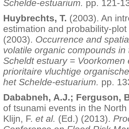
Schelde-estuarium.
pp. 121-1
Huybrechts, T.
(2003). An int
estimation and probability-plo
(2003).
Occurrence and spatial-
volatile organic compounds in
Scheldt estuary = Voorkomen en
prioritaire vluchtige organisch
het Schelde-estuarium.
pp. 13
Dababneh, A.J.; Ferguson, B.
of tsunami events in the North
Klijn, F.
et al.
(Ed.) (2013).
Pro