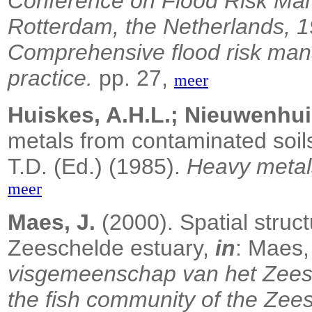
Conference on Flood Risk M
Rotterdam, the Netherlands, 
Comprehensive flood risk man
practice.
pp. 27,
meer
Huiskes, A.H.L.; Nieuwenhuiz
metals from contaminated soil
T.D. (Ed.) (1985).
Heavy metals
meer
Maes, J.
(2000). Spatial struct
Zeeschelde estuary,
in
: Maes,
visgemeenschap van het Zeesc
the fish community of the Zee