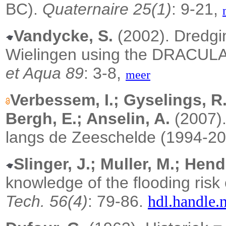
BC).
Quaternaire 25(1)
: 9-21,
Vandycke, S.
(2002). Dredging 
Wielingen using the DRACULA
et Aqua 89
: 3-8,
meer
Verbessem, I.; Gyselings, R
Bergh, E.; Anselin, A.
(2007).
langs de Zeeschelde (1994-2
Slinger, J.; Muller, M.; Hend
knowledge of the flooding risk
Tech. 56(4)
: 79-86.
hdl.handle.