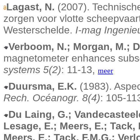
Lagast, N.
(2007). Technisch
zorgen voor vlotte scheepvaa
Westerschelde.
I-mag Ingenie
Verboom, N.; Morgan, M.; D
magnetometer enhances subs
systems 5(2)
: 11-13,
meer
Duursma, E.K.
(1983). Aspec
Rech. Océanogr. 8(4)
: 105-11
Du Laing, G.; Vandecasteele
Lesage, E.; Meers, E.; Tack, 
Meers, E.; Tack, F.M.G.; Verl