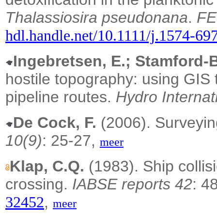
Thalassiosira pseudonana
.
FE
hdl.handle.net/10.1111/j.1574-69
Ingebretsen, E.; Stamford-
hostile topography: using GIS 
pipeline routes.
Hydro Internat
De Cock, F.
(2006). Surveyin
10(9)
: 25-27,
meer
Klap, C.Q.
(1983). Ship collis
crossing.
IABSE reports 42
: 4
,
32452
meer