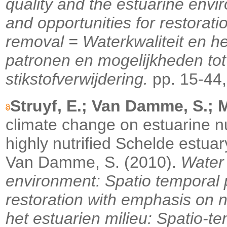
quality and the estuarine envi
and opportunities for restorat
removal = Waterkwaliteit en he
patronen en mogelijkheden tot
stikstofverwijdering.
pp. 15-44
Struyf, E.; Van Damme, S.; M
climate change on estuarine nut
highly nutrified Schelde estua
Van Damme, S. (2010).
Water 
environment: Spatio temporal p
restoration with emphasis on n
het estuarien milieu: Spatio-