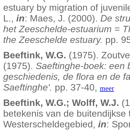
estuary by migration of juvenil
L.,
in
: Maes, J. (2000).
De str
het Zeeschelde-estuarium = Th
the Zeeschelde estuary.
pp. 9
Beeftink, W.G.
(1975). Zoutve
(1975).
Saeftinghe-boek: een b
geschiedenis, de flora en de 
Saeftinghe'.
pp. 37-40,
meer
Beeftink, W.G.; Wolff, W.J.
(1
betekenis van de buitendijkse t
Westerscheldegebied,
in
: Spo