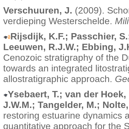
Verschuuren, J.
(2009). Scho
verdieping Westerschelde.
Mil
Rijsdijk, K.F.; Passchier, S
Leeuwen, R.J.W.; Ebbing, J.
Cenozoic stratigraphy of the D
towards an integrated litostrat
allostratigraphic approach.
Geo
Ysebaert, T.; van der Hoek,
J.W.M.; Tangelder, M.; Nolte,
restoring estuarine dynamics a
quantitative approach for the 