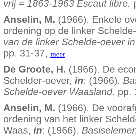
vrij = 1863-1963 Escaut libre.
p
Anselin, M.
(1966). Enkele ov
ordening op de linker Schelde
van de linker Schelde-oever 
pp. 31-37,
meer
De Groote, H.
(1966). De econ
Schelder-oever,
in
: (1966).
Bas
Schelde-oever Waasland.
pp. 
Anselin, M.
(1966). De voorafg
ordening van het linker Schel
Waas,
in
: (1966).
Basiselement