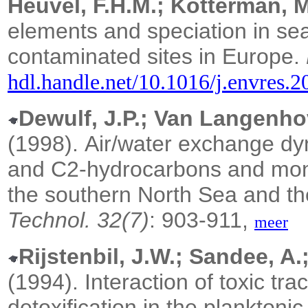
Heuvel, F.H.M.; Kotterman, M
elements and speciation in se
contaminated sites in Europe.
hdl.handle.net/10.1016/j.envres.
Dewulf, J.P.; Van Langenhov
(1998).
Air/water exchange dyn
and C2-hydrocarbons and mono
the southern North Sea and th
Technol. 32(7)
: 903-911,
meer
Rijstenbil, J.W.; Sandee, A.
(1994).
Interaction of toxic t
detoxification in the planktoni