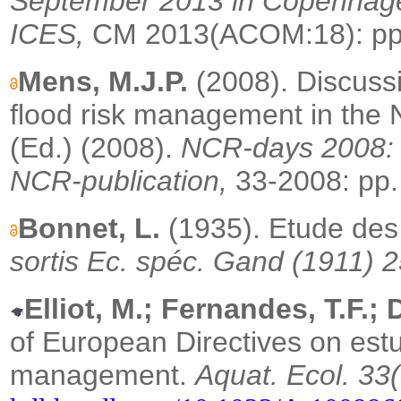
September 2013 in Copenhag
ICES,
CM 2013(ACOM:18): pp
Mens, M.J.P.
(2008).
Discuss
flood risk management in the 
(Ed.) (2008).
NCR-days 2008: 
NCR-publication,
33-2008: pp.
Bonnet, L.
(1935). Etude des
sortis Ec. spéc. Gand (1911) 2
Elliot, M.; Fernandes, T.F.;
of European Directives on est
management.
Aquat. Ecol. 33(