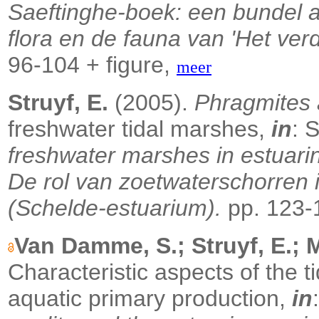
Saeftinghe-boek: een bundel a
flora en de fauna van 'Het ver
96-104 + figure,
meer
Struyf, E.
(2005).
Phragmites 
freshwater tidal marshes,
in
: 
freshwater marshes in estuarine
De rol van zoetwaterschorren i
(Schelde-estuarium).
pp. 123-
Van Damme, S.; Struyf, E.; Ma
Characteristic aspects of the t
aquatic primary production,
in