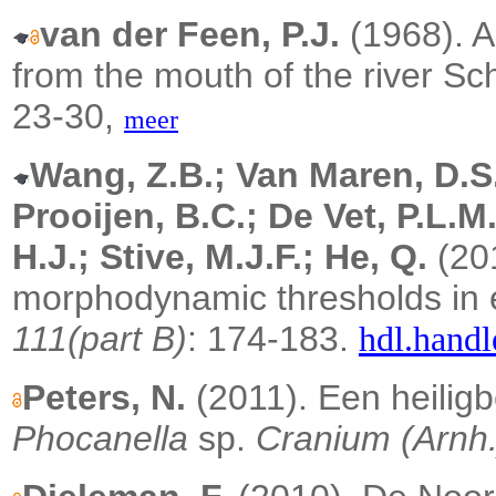
van der Feen, P.J.
(1968). A 
from the mouth of the river Sc
23-30,
meer
Wang, Z.B.; Van Maren, D.S.
Prooijen, B.C.; De Vet, P.L.M
H.J.; Stive, M.J.F.; He, Q.
(20
morphodynamic thresholds in 
111(part B)
: 174-183.
hdl.handl
Peters, N.
(2011). Een heilig
Phocanella
sp.
Cranium (Arnh.