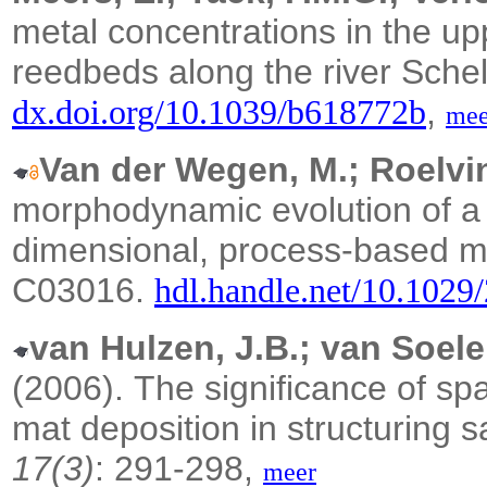
metal concentrations in the upp
reedbeds along the river Sche
,
dx.doi.org/10.1039/b618772b
mee
Van der Wegen, M.; Roelvin
morphodynamic evolution of a
dimensional, process-based 
C03016.
hdl.handle.net/10.102
van Hulzen, J.B.; van Soele
(2006).
The significance of spa
mat deposition in structuring 
17(3)
: 291-298,
meer