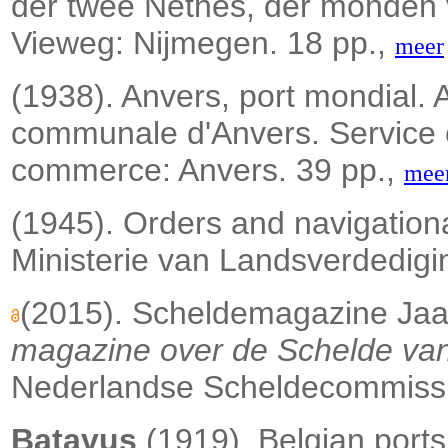
der twee Nethes, der monden 
Vieweg: Nijmegen. 18 pp.,
meer
(1938). Anvers, port mondial.
communale d'Anvers. Service 
commerce: Anvers. 39 pp.,
mee
(1945). Orders and navigationa
Ministerie van Landsverdedigi
(2015). Scheldemagazine Ja
magazine over de Schelde va
Nederlandse Scheldecommissi
Batavus
(1919). Belgian port