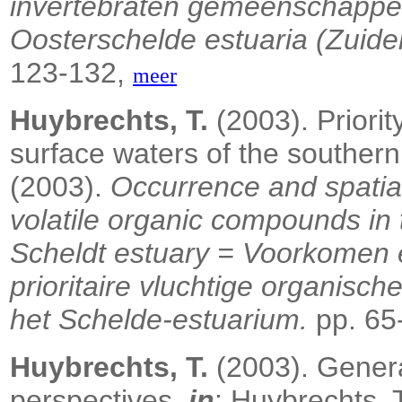
invertebraten gemeenschappe
Oosterschelde estuaria (Zuide
123-132,
meer
Huybrechts, T.
(2003). Priorit
surface waters of the souther
(2003).
Occurrence and spatial-
volatile organic compounds in
Scheldt estuary = Voorkomen en
prioritaire vluchtige organisch
het Schelde-estuarium.
pp. 65
Huybrechts, T.
(2003). Genera
perspectives,
in
: Huybrechts, 