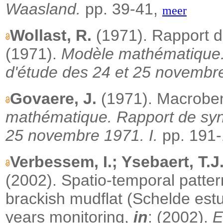
Waasland.
pp. 39-41,
meer
Wollast, R.
(1971).
Rapport d'
(1971).
Modèle mathématique
d'étude des 24 et 25 novembre
Govaere, J.
(1971). Macrobe
mathématique.
Rapport de syn
25 novembre 1971. I.
pp. 191
Verbessem, I.; Ysebaert, T.J
(2002).
Spatio-temporal patter
brackish mudflat (Schelde estu
years monitoring,
in
: (2002).
E