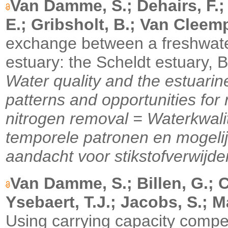
Van Damme, S.; Dehairs, F.;
E.; Gribsholt, B.; Van Cleemp
exchange between a freshwate
estuary: the Scheldt estuary, 
Water quality and the estuari
patterns and opportunities for
nitrogen removal = Waterkwalit
temporele patronen en mogelij
aandacht voor stikstofverwijde
Van Damme, S.; Billen, G.; C
Ysebaert, T.J.; Jacobs, S.; Ma
Using carrying capacity compe