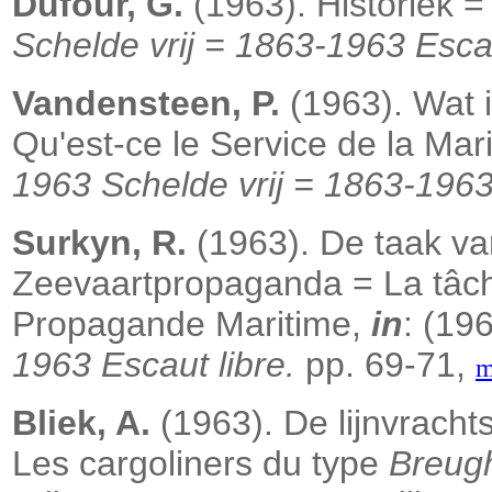
Dufour, G.
(1963). Historiek =
Schelde vrij = 1863-1963 Escau
Vandensteen, P.
(1963). Wat 
Qu'est-ce le Service de la M
1963 Schelde vrij = 1863-1963 
Surkyn, R.
(1963). De taak va
Zeevaartpropaganda = La tâch
Propagande Maritime,
in
: (19
1963 Escaut libre.
pp. 69-71,
m
Bliek, A.
(1963). De lijnvrach
Les cargoliners du type
Breug