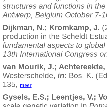
structures and functions in the
Antwerp, Belgium October 7-10
Dijkman, N.; Kromkamp, J.
(2
production in the Scheldt Estu
fundamental aspects to global
13th International Congress o
van Mourik, J.; Achtereekte,
Westerschelde,
in
: Bos, K. (E
135,
meer
Gysels, E.S.; Leentjes, V.; Vo
scale genetic variation in
Poma