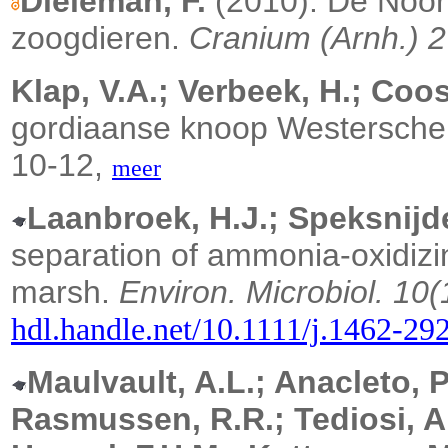
Dieleman, F.
(2010). De Noord
zoogdieren.
Cranium (Arnh.) 2
Klap, V.A.; Verbeek, H.; Coos
gordiaanse knoop Westersch
10-12,
meer
Laanbroek, H.J.; Speksnijde
separation of ammonia-oxidizin
marsh.
Environ. Microbiol. 10(
hdl.handle.net/10.1111/j.1462-29
Maulvault, A.L.; Anacleto, P.
Rasmussen, R.R.; Tediosi, A