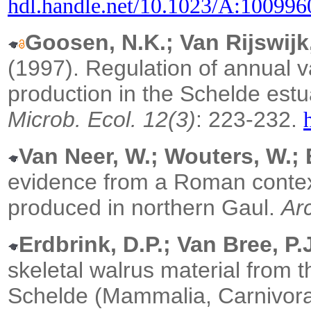
hdl.handle.net/10.1023/A:10099
Goosen, N.K.; Van Rijswijk
(1997).
Regulation of annual va
production in the Schelde est
Microb. Ecol. 12(3)
: 223-232.
Van Neer, W.; Wouters, W.; 
evidence from a Roman context 
produced in northern Gaul.
Ar
Erdbrink, D.P.; Van Bree, P.
skeletal walrus material from 
Schelde (Mammalia, Carnivor