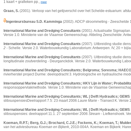
1 kaart + grafieken pp.,
meer
Graas, S.
(2001). Verloop van het getijverschil over het Schelde-estuarium: afstud
Ingenieursbureau S.D. Kamminga
(2002). ADCP stroommeting - Zeeschelde 16 
International Marine and Dredging Consultants
(2001). Actualisatie Sigmaplan.
Versie 1.0. Ministerie van de Vlaamse Gemeenschap. Afdeling Zeeschelde: Antw
International Marine and Dredging Consultants
(2007).
Uitbreiding studie den
2
- Schelle. Versie 2.0. Waterbouwkundig Laboratorium: Antwerpen. IV, 20 + bijl
International Marine and Dredging Consultants
(2007).
Uitbreiding studie den
longitudinale zoutverdeling - Deurganckdok. Versie 2.0. Waterbouwkundig Labora
International Marine and Dredging Consultants; Belgroma; Soresma; HAEC
rivierherstel project Durme: deelopdracht 3. Hydrologische en hydraulische mod
International Marine and Dredging Consultants; HKV Lijn in Water; Probabilit
responsoppervlakmethode. Versie 1.0. Ministerie van de Vlaamse Gemeenscha
International Marine and Dredging Consultants; WL | Delft Hydraulics; GEMS 
slibsuspensiesDeelrapport 7.5: 23 maart 2006
Laure Marie
- Transect K. Versie
International Marine and Dredging Consultants; WL | Delft Hydraulics; GEMS 
slibsuspensies: deelrapport 11.1. 27 september 2006
Stream
- Liefkenshoek. Ver
Koeman, R.P.T.; Berg, G.J.; Brochard, C.J.E.; Fockens, K.; Koeman, T.; Mulderi
van het adviesbureau Koeman en Bijkerk
, 2010-004A. Koeman en Bijkerk: Haren