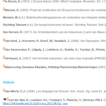
le Baron, G.
(1902).
L'Escaut depuis 1830. Alfred Castaigne: Bruxelles. Vol. 1 (
Mavaut, O.
(1895). Projet de rectification de l'Escaut et d'extension des instal
Mennen, W.
[s.d.]. Waterhuishoudingsplannen als onderdeel van integrale bek
Stichting Tolerant
[s.d.]. De hengst komt weer tot leven. Stichting Tolerant: Sint-J
Van Gerven, R.
(1977). De Scheldepolders van de linkeroever (Land van Waas e
Van Hoof, J.; Kerstens, P.; Graré, W.; Vanwijck, J.
(1996). Het Sigmaplan. Min
Van Sevencoten, F.; Lilipaly, J.; Lefebvre, A.; Delelis, A.; Yzerbyt, D.; Picho
Verheyen, S.
(2007). Het Schelde-estuarium: van visie naar realisatie [PRESENT
Waterschap Zeeuwse Eilanden, Afdeling Planvorming Waterkeringen
(2001)
Artikels
Van Mierlo, C.J.
(1908).
Les dragages de l'Escaut.
Ann. Assoc.
Ing. sortis Ec.
van der Wal, D.; Lambert, G.I.; Ysebaert, T.; Plancke, Y.; Herman, P.M.J.
(2
,
https://hdl.handle.net/10.1016/j.ecss.2017.08.012
meer