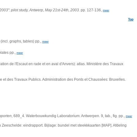
03": pilot study, Antwerp, May 21st-24th, 2003.
pp. 127-136,
meer
Top
incl. graphs, tables) pp.,
meer
lates pp.,
meer
tion de l'Escaut en rade et en aval d'Anvers): atlas. Ministère des Travaux
re et des Travaux Publics. Administration des Ponts et Chaussées: Bruxelles.
porten
, 689_4. Waterbouwkundig Laboratorium: Antwerpen. 9, tab., fig. pp.,
meer
n Zeeschelde: eindrapport. Bijlage: bundel met steekkkaarten [MAP]. Afdeling