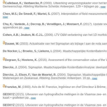
Callebaut, K.; Vanhaecke, P.
(2000). Uitwerking vergunningskader voor het ter
Gemeenschap. Afdeling Maritieme Schelde: Antwerpen. 129 + bijlagen pp.,
meer
Chen, M.S.; De Smedt, F.; Wartel, S.
(2007).
Interpretation of field measuremen
meer
Chu, K.; Vanlede, J.; Decrop, B.; Verwilligen, J.; Mostaert, F.
(2017). Update sne
appendices pp.,
meer
Cohen, A.B.; Jeuken, M.-C.J.L.
(2006). LTV O&M verbetering van het 1D morfolog
Dauwe, W.
(2003). Actualisatie van het Sigmaplan als bijlage I aan de nota aa
De Nocker, L.; Broekx, S.; Liekens, I.
(2004). Maatschappelijke KostenBatenAnalys
Degraer, S.; Hostens, K.
(2016).
Assessment of the conservation value of the V
Dierckx, J.
(2004). Sigmaplan. Maatschappelijke KostenBatenAnalyse: deelopdrac
Dierckx, J.; Elsen, F.; Van de Moortel, R.
(2004). Sigmaplan. Maatschappelijke 
Waterwegen en Zeekanaal. Afdeling Zeeschelde: Antwerpen. 16 pp.,
meer
Franzius, M.
(1900). Avis de M. Franzius, Ingénieur en chef Directeur à Brème, s
GEOXYZ
(2015). Uitvoeren van hydrografische metingen in de Vlaamse zee- en
kaart + grafieken pp.,
meer
GEOXYZ
(2015). Uitvoeren van hydrografische metingen in de Vlaamse zee- en