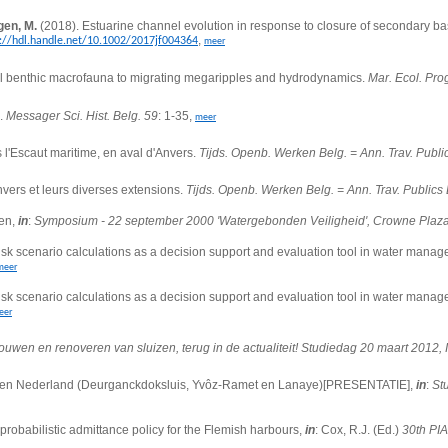
gen, M.
(2018).
Estuarine channel evolution in response to closure of secondary 
,
s://hdl.handle.net/10.1002/2017jf004364
meer
al benthic macrofauna to migrating megaripples and hydrodynamics.
Mar. Ecol. Pro
s.
Messager Sci. Hist. Belg. 59
: 1-35,
meer
l'Escaut maritime, en aval d'Anvers.
Tijds. Openb. Werken Belg. = Ann. Trav. Publi
nvers et leurs diverses extensions.
Tijds. Openb. Werken Belg. = Ann. Trav. Publics 
pen,
in
:
Symposium - 22 september 2000 'Watergebonden Veiligheid', Crowne Plaza
isk scenario calculations as a decision support and evaluation tool in water mana
meer
isk scenario calculations as a decision support and evaluation tool in water mana
eer
ouwen en renoveren van sluizen, terug in de actualiteit! Studiedag 20 maart 2012,
ë en Nederland (Deurganckdoksluis, Yvôz-Ramet en Lanaye)[PRESENTATIE],
in
:
St
robabilistic admittance policy for the Flemish harbours,
in
: Cox, R.J. (Ed.)
30th PI