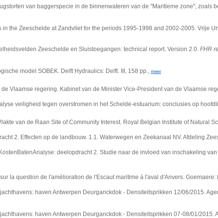
ugstorten van baggerspecie in de binnenwateren van de "Maritieme zone", zoals be
ts in the Zeeschelde at Zandvliet for the periods 1995-1998 and 2002-2005.
Vrije U
lheidsvelden Zeeschelde en Sluistoegangen: technical report. Version 2.0.
FHR re
ische model SOBEK. Delft Hydraulics: Delft. III, 158 pp.,
meer
n de Vlaamse regering. Kabinet van de Minister Vice-President van de Vlaamse rege
e veiligheid tegen overstromen in het Schelde-estuarium: conclusies op hoofdlijne
lakte van de Raan Site of Community Interest. Royal Belgian Institute of Natural S
ht 2. Effecten op de landbouw. 1.1. Waterwegen en Zeekanaal NV. Afdeling Zeesch
KostenBatenAnalyse: deelopdracht 2. Studie naar de invloed van inschakeling van
ur la question de l'amélioration de l'Escaut maritime à l'aval d'Anvers. Goemaere: 
 jachthavens: haven Antwerpen Deurganckdok - Densiteitsprikken 12/06/2015. Age
 jachthavens: haven Antwerpen Deurganckdok - Densiteitsprikken 07-08/01/2015. 