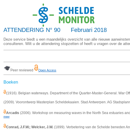
ATTENDERING N° 90 Februari 2018
Deze service biedt u een maandelijks overzicht van alle nieuwe aanwinsten
consulteren. Wilt u de attendering stopzetten of heeft u vragen over de att
Peer reviewed
Open Access
Boeken
(1916). Belgian waterways. Department of the Quarter-Master-General.
War Off
(2009). Voorontwerp Masterplan Scheldekaaien. Stad Antwerpen. AG Stadspla
Arcadis
(2006). Workshop on measuring waves in the North Sea estuaries a
meer
Conrad, J.F.W.; Welcker, J.W.
(1899). Verbetering van de Schelde beneden Antwe