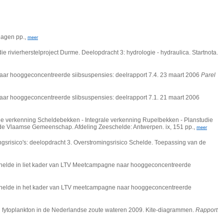
lagen pp.,
meer
 rivierherstelproject Durme. Deelopdracht 3: hydrologie - hydraulica. Startnota.
aar hooggeconcentreerde siibsuspensies: deelrapport 7.4. 23 maart 2006
Parel
aar hooggeconcentreerde slibsuspensies: deelrapport 7.1. 21 maart 2006
rale verkenning Scheldebekken - Integrale verkenning Rupelbekken - Planstudie
an de Vlaamse Gemeenschap. Afdeling Zeeschelde: Antwerpen. ix, 151 pp.,
meer
gsrisico's: deelopdracht 3. Overstromingsrisico Schelde. Toepassing van de
schelde in liet kader van LTV Meetcampagne naar hooggeconcentreerde
schelde in het kader van LTV meetcampagne naar hooggeconcentreerde
n fytoplankton in de Nederlandse zoute wateren 2009. Kite-diagrammen.
Rapport