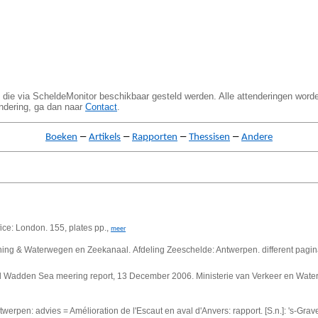
 die via ScheldeMonitor beschikbaar gesteld werden. Alle attenderingen word
endering, ga dan naar
Contact
.
–
–
–
–
Boeken
Artikels
Rapporten
Thessisen
Andere
ice: London. 155, plates pp.,
meer
nning & Waterwegen en Zeekanaal.
Afdeling Zeeschelde: Antwerpen. different pagin
nd Wadden Sea meering report, 13 December 2006.
Ministerie van Verkeer en Waters
rpen: advies = Amélioration de l'Escaut en aval d'Anvers: rapport. [S.n.]: 's-Gra