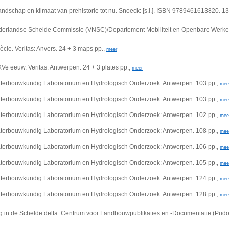
ndschap en klimaat van prehistorie tot nu. Snoeck: [s.l.]. ISBN 9789461613820. 13
landse Schelde Commissie (VNSC)/Departement Mobiliteit en Openbare Werken/Rijksw
ècle. Veritas: Anvers. 24 + 3 maps pp.,
meer
e eeuw. Veritas: Antwerpen. 24 + 3 plates pp.,
meer
terbouwkundig Laboratorium en Hydrologisch Onderzoek: Antwerpen. 103 pp.,
mee
terbouwkundig Laboratorium en Hydrologisch Onderzoek: Antwerpen. 103 pp.,
mee
terbouwkundig Laboratorium en Hydrologisch Onderzoek: Antwerpen. 102 pp.,
mee
terbouwkundig Laboratorium en Hydrologisch Onderzoek: Antwerpen. 108 pp.,
mee
terbouwkundig Laboratorium en Hydrologisch Onderzoek: Antwerpen. 106 pp.,
mee
terbouwkundig Laboratorium en Hydrologisch Onderzoek: Antwerpen. 105 pp.,
mee
terbouwkundig Laboratorium en Hydrologisch Onderzoek: Antwerpen. 124 pp.,
mee
terbouwkundig Laboratorium en Hydrologisch Onderzoek: Antwerpen. 128 pp.,
mee
ng in de Schelde delta. Centrum voor Landbouwpublikaties en -Documentatie (Pu