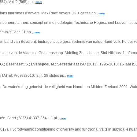
554); Vol. 2 (565) pp.,
meer
lations maritimes d'Anvers. Max Ruef: Anvers.
12 + cartes pp.,
meer
kenbeheerplannen: concept en methodologie. Technische Hogeschool Leuven: Leuve
ob-in-'t Goor. 31 pp.,
meer
n Land van Beveren): bijdrage tot de geschiedenis van natuur-land-volk. Polder 
isterie van de Vlaamse Gemeenschap. Afdeling Zeeschelde: Sint-Niklaas. 1 infoma
t, G.; Beernaert, S.; Evenepoel, M.; Secretariaat ISC
(2011). 1995-2010: 15 jaar I
ATIE]. Proses2010: [s.l.]. 28 slides pp.,
meer
. De waterkering getoetst: de veiligheid van Noord- en Midden-Zeeland 2001. Wa
 spéc. Gand (1876) 4
: 337-354 + 1 pl.,
meer
017).
Hydrodynamic conditioning of diversity and functional traits in subtidal est