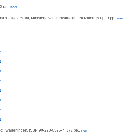
3 pp.,
meer
aterstaat, Ministerie van Infrastructuur en Milieu: [s.l.]. 19 pp.,
meer
r
r
r
r
r
r
r
r
doc): Wageningen. ISBN 90-220-0526-7. 172 pp.,
meer