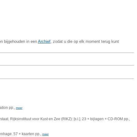
en bijgehouden in een
Archief
, zodat u die op elk moment terug kunt
ation pp.,
meer
taat. Rijksinstituut voor Kust en Zee (RIKZ): [s.l.]. 23 + bijlagen + CD-ROM pp.,
venhage. 57 + kaarten pp.,
meer