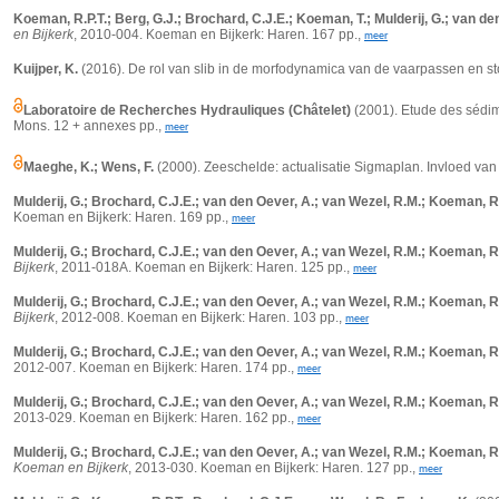
Koeman, R.P.T.; Berg, G.J.; Brochard, C.J.E.; Koeman, T.; Mulderij, G.; van de
en Bijkerk
, 2010-004. Koeman en Bijkerk: Haren. 167 pp.,
meer
Kuijper, K.
(2016). De rol van slib in de morfodynamica van de vaarpassen en 
Laboratoire de Recherches Hydrauliques (Châtelet)
(2001). Etude des sédim
Mons. 12 + annexes pp.,
meer
Maeghe, K.; Wens, F.
(2000). Zeeschelde: actualisatie Sigmaplan. Invloed va
Mulderij, G.; Brochard, C.J.E.; van den Oever, A.; van Wezel, R.M.; Koeman, R
Koeman en Bijkerk: Haren. 169 pp.,
meer
Mulderij, G.; Brochard, C.J.E.; van den Oever, A.; van Wezel, R.M.; Koeman, R
Bijkerk
, 2011-018A. Koeman en Bijkerk: Haren. 125 pp.,
meer
Mulderij, G.; Brochard, C.J.E.; van den Oever, A.; van Wezel, R.M.; Koeman, R
Bijkerk
, 2012-008. Koeman en Bijkerk: Haren. 103 pp.,
meer
Mulderij, G.; Brochard, C.J.E.; van den Oever, A.; van Wezel, R.M.; Koeman, R
2012-007. Koeman en Bijkerk: Haren. 174 pp.,
meer
Mulderij, G.; Brochard, C.J.E.; van den Oever, A.; van Wezel, R.M.; Koeman, R
2013-029. Koeman en Bijkerk: Haren. 162 pp.,
meer
Mulderij, G.; Brochard, C.J.E.; van den Oever, A.; van Wezel, R.M.; Koeman, R
Koeman en Bijkerk
, 2013-030. Koeman en Bijkerk: Haren. 127 pp.,
meer