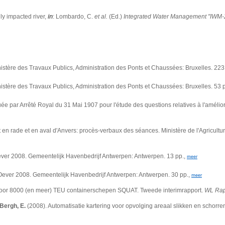
y impacted river,
in
: Lombardo, C.
et al.
(Ed.)
Integrated Water Management "IWM-20
istère des Travaux Publics, Administration des Ponts et Chaussées: Bruxelles. 223 (
nistère des Travaux Publics, Administration des Ponts et Chaussées: Bruxelles. 53 p
 par Arrêté Royal du 31 Mai 1907 pour l'étude des questions relatives à l'améliora
t en rade et en aval d'Anvers: procès-verbaux des séances. Ministère de l'Agricultu
ver 2008. Gemeentelijk Havenbedrijf Antwerpen: Antwerpen. 13 pp.,
meer
ever 2008. Gemeentelijk Havenbedrijf Antwerpen: Antwerpen. 30 pp.,
meer
voor 8000 (en meer) TEU containerschepen SQUAT. Tweede interimrapport.
WL Rap
 Bergh, E.
(2008). Automatisatie kartering voor opvolging areaal slikken en schorre