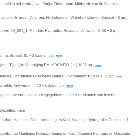
doeld in het verdrag van Parijs. Eindrapport. Ministerie van de Vlaamse
niversiteit Brussel. Vakgroep Hydrologie en Waterbouwkunde: Brussel. 48 pp.,
ports
, 00_081_1. Flanders Hydraulics Research: Antwerp. IX, 68 + 6 p.
ring: Brussel. 81 + 2 kaarten pp.,
meer
n. Tijdelijke Vereniging RA-IMDC/VITO: [s.l.]. II, 92 pp.,
meer
ciences, Operational Directorate Natural Environment: Brussels.
16 pp.,
meer
elde: Antwerpen. II, 13 + bijlagen pp.,
meer
 gecontroleerde overstromingsgebieden op het voorkomen van leverbot.
Bruxelles. ,
meer
ntschap Maritieme Dienstverlening en Kust. Vlaamse Hydrografie: Oostende. 1
Agentschap Maritieme Dienstverlening en Kust. Vlaamse Hydrografie: Oostende.