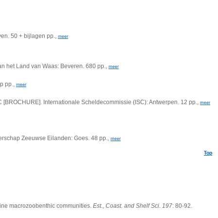
n. 50 + bijlagen pp.,
meer
van het Land van Waas: Beveren. 680 pp.,
meer
p pp.,
meer
SC [BROCHURE]. Internationale Scheldecommissie (ISC): Antwerpen. 12 pp.,
meer
terschap Zeeuwse Eilanden: Goes. 48 pp.,
meer
Top
uarine macrozoobenthic communities.
Est., Coast. and Shelf Sci. 197
: 80-92.