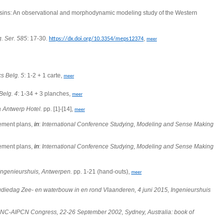
basins: An observational and morphodynamic modeling study of the Western
g. Ser. 585
: 17-30.
,
https://dx.doi.org/10.3354/meps12374
meer
cs Belg. 5
: 1-2 + 1 carte,
meer
Belg. 4
: 1-34 + 3 planches,
meer
 Antwerp Hotel.
pp. [1]-[14],
meer
gement plans,
in
:
International Conference Studying, Modeling and Sense Making
gement plans,
in
:
International Conference Studying, Modeling and Sense Making
 Ingenieurshuis, Antwerpen.
pp. 1-21 (hand-outs),
meer
udiedag Zee- en waterbouw in en rond Vlaanderen, 4 juni 2015, Ingenieurshuis
ANC-AIPCN Congress, 22-26 September 2002, Sydney, Australia: book of