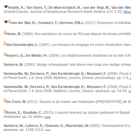
Nnafie, A.; Van Oyen, T.; De Maerschalck, B.; van der Vegt, M.; Van der We
Scheldt Estuary.
Journal of Geophysical Research-Earth Surface 123
: 1-20.
http
van der Wal, D.; Ysebaert, T.; Herman, P.M.J.
(2017).
Response of intertid
Heins, M.
(1885).
Des variations du cours de l'Escaut depuis les temps primitif
Van Gansberghe, L.
(1897). Les travaux de dragage en cours d'exécution dans 
Royers, G.; De Winter, Fr.
(1904). Les établissements maritimes de la ville d'A
Vantorre, M.
(2000). Veilige scheepvaart: niet alleen een zaak van veilige sche
Vanneuville, W.; Deckers, P.; Van Eerdenbrugh, K.; Mostaert, F.
(2008).
Flood r
of Planet Earth, 1-6 June 2008, Mytilene, Lesvos, Greece: proceedings.
pp. 1-5,
Vanneuville, W.; Deckers, P.; Van Eerdenbrugh, K.; Mostaert, F.
(2008).
Flood r
of Planet Earth, 1-6 June 2008, Mytilene, Lesvos, Greece: abstracts.
pp. 54-55,
m
De Cock, W.
(2012). Sluizen in de haven van Antwerpen [PRESENTATIE],
in
:
B
Beyts, E.; Bauduin, C.
(2015). Lessons learned op sluizen gebouwd in Belgi
Antwerpen.
pp. 42 slides,
meer
Vantorre, M.; Laforce, E.; Dumont, G.; Wackenier, W.
(2002). Development of a p
abstracts.
pp. 1299-1313,
meer