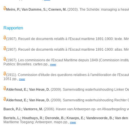
Meire, P.; Van Damme, S.; Coenen, M.
(2003).
The Schelde: managing a heavil
Rapporten
(1907). Recueil de documents relatifs à l'Escaut maritime 1891-1900: texte. Min
(1907). Recueil de documents relatifs à l'Escaut maritime 1891-1900: atlas. Mi
(1907). Les commissions de l'Escaut Maritime depuis 1849 (Commission instituée
Publics: Bruxelles. cartes pp.,
meer
(1911). Commission d'étude des questions relatives à l'amélioration de l'Escau
1051 pp.,
meer
Alderhout, E.; Van Heue, D.
(2009). Samenvatting waterhuishouding Linker Oe
Alderhout, E.; Van Heue, D.
(2009). Samenvatting waterhuishouding Rechter O
Baeck, P.J.; Vantorre, M.
(2006). Haven van Antwerpen op- en Afvaartregeling 
Bertels, L.; Houthuys, R.; Deronde, B.; Knaeps, E.; Vandevoorde, B.; Van den
Maritieme Toegang: Antwerpen. maps pp.,
meer