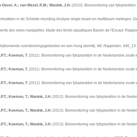
n Oever, A.; van Wezel, R.M.; Wanink, J.H.
(2010). Biomonitoring van fytoplankton
stortvakken in de Schelde-monding.Analyse single beam en multibeam metingen.
De
ents des voies navigables: étude des fonds aquatiques Bassin de l'Escaut. Rappor
n bijkomende overstromingsgebieden en een hoog stormtij.
WL Rapporten
, 440_13.
.P.T.; Koeman, T.
(2011). Biomonitoring van fytoplankton in de Nederlandse zoute
.P.T.; Koeman, T.
(2011). Biomonitoring van fytoplankton in de Nederlandse zoute
.P.T.; Koeman, T.
(2012). Biomonitoring van fytoplankton in de Nederlandse zoute
.P.T.; Koeman, T.; Wanink, J.H.
(2012). Biomonitoring van fytoplankton in de Nede
.P.T.; Koeman, T.; Wanink, J.H.
(2013). Biomonitoring van fytoplankton in de Nede
.P.T.; Koeman, T.; Wanink, J.H.
(2013). Biomonitoring van fytoplankton in de Ned