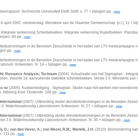
eerrapport. Technische Universiteit Delft: Delft. x, 77 + bijlagen pp.,
meer
april 2002: meetverslag. Ministerie van de Vlaamse Gemeenschap: [s.l.]. 11 + bij
 Integrale verkenning Scheldebekken. Integrale verkenning Rupelbekken. Planstudie
erpen. 80 pp.,
meer
siteitsstromingen in de Beneden Zeeschelde in het kader van LTV meetcampagne n
agen pp.,
meer
siteitsstromingen in de Beneden Zeeschelde in het kader van LTV meetcampagne n
torium: Antwerpen. IV, 14 + bijlagen pp.,
meer
ON; Resource Analysis; Technum
(2004).
Actualisatie van het Sigmaplan - Integ
ellen. Volume 1d: aanvullende statistiek scheldebekken. Versie 2.0. Ministerie v
as nv
(2005).
Kustverdediging - Sigmaplan. Studie naar het werken met overstromin
p.
Afdeling Kust: Oostende. 100 pp.,
meer
International
(2007).
Uitbreiding studie densiteitsstromingen in de Beneden Zee
 2.0. Waterbouwkundig Laboratorium: Antwerpen. IV, 27 + bijlagen pp.,
meer
International
(2007). Uitbreiding studie densiteitsstromingen in de Beneden Zee
sie 2.0. Waterbouwkundig Laboratorium: Antwerpen. IV, 30 + bijlagen pp.,
meer
j, G.; van den Oever, A.; van Wezel, R.M.; Wanink, J.H.
(2010). Biomonitoring va
. 131 pp.,
meer