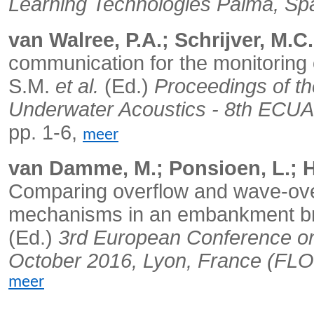
Learning Technologies Palma, Sp
van Walree, P.A.; Schrijver, M.C
communication for the monitoring 
S.M.
et al.
(Ed.)
Proceedings of t
Underwater Acoustics - 8th ECUA,
pp. 1-6,
meer
van Damme, M.; Ponsioen, L.; He
Comparing overflow and wave-over
mechanisms in an embankment b
(Ed.)
3rd European Conference on
October 2016, Lyon, France (FLO
meer