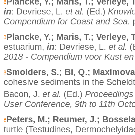
Plancke, Y.; Maris, T.; Verleye, 
in
: Devriese, L.
et al.
(Ed.)
Knowle
Compendium for Coast and Sea.
p
Plancke, Y.; Maris, T.; Verleye, 
estuarium,
in
: Devriese, L.
et al.
(
2018 - Compendium voor Kust en
Smolders, S.; Bi, Q.; Maximova,
cohesive sediments in the Scheld
Bacon, J.
et al.
(Ed.)
Proceedings
User Conference, 9th to 11th Oct
Peters, M.; Reumer, J.; Bossela
turtle (Testudines, Dermochelyida