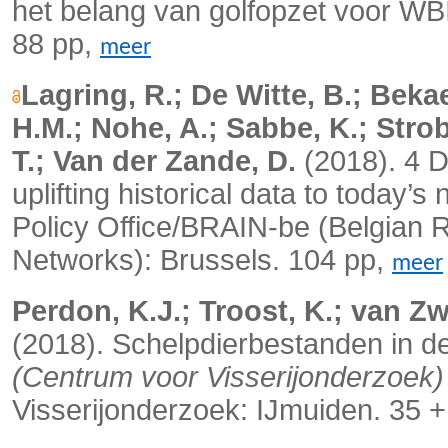
het belang van golfopzet voor WB
88 pp,
meer
Lagring, R.; De Witte, B.; Bekae
H.M.; Nohe, A.; Sabbe, K.; Stro
T.; Van der Zande, D.
(2018).
4 D
uplifting historical data to today’
Policy Office/BRAIN-be (Belgian R
Networks): Brussels.
104 pp,
meer
Perdon, K.J.; Troost, K.; van Zw
(2018). Schelpdierbestanden in d
(Centrum voor Visserijonderzoek)
Visserijonderzoek: IJmuiden. 35 +