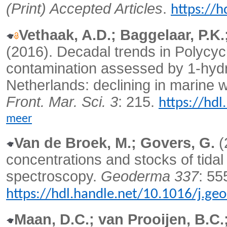
(Print) Accepted Articles
.
https://h
Vethaak, A.D.; Baggelaar, P.K.;
(2016).
Decadal trends in Polycy
contamination assessed by 1-hydrox
Netherlands: declining in marine wa
Front. Mar. Sci. 3
: 215.
https://hd
meer
Van de Broek, M.; Govers, G.
(
concentrations and stocks of tida
spectroscopy.
Geoderma 337
: 55
https://hdl.handle.net/10.1016/j.g
Maan, D.C.; van Prooijen, B.C.