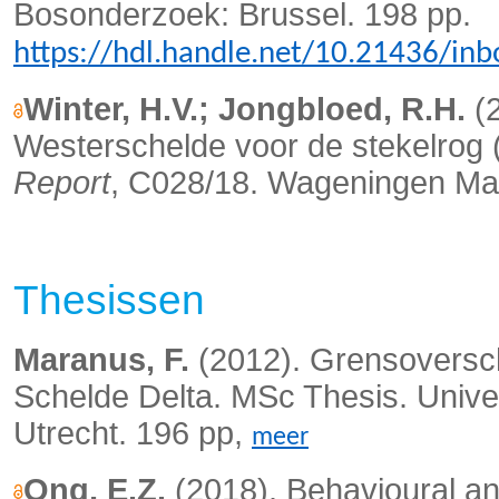
Bosonderzoek: Brussel. 198 pp.
https://hdl.handle.net/10.21436/in
Winter, H.V.; Jongbloed, R.H.
(2
Westerschelde voor de stekelrog 
Report
, C028/18. Wageningen Mar
Thesissen
Maranus, F.
(2012). Grensoverschri
Schelde Delta. MSc Thesis. Unive
Utrecht. 196 pp,
meer
Ong, E.Z.
(2018).
Behavioural an