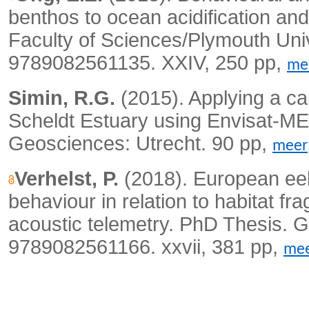
benthos to ocean acidification an
Faculty of Sciences/Plymouth Uni
9789082561135. XXIV, 250 pp,
me
Simin, R.G.
(2015). Applying a ca
Scheldt Estuary using Envisat-ME
Geosciences: Utrecht. 90 pp,
meer
Verhelst, P.
(2018). European eel
behaviour in relation to habitat fr
acoustic telemetry. PhD Thesis. G
9789082561166. xxvii, 381 pp,
me