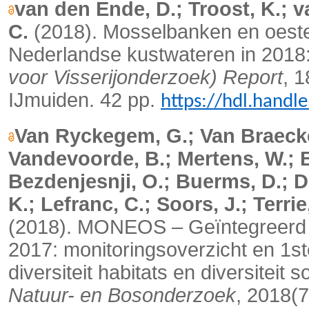
van den Ende, D.; Troost, K.; 
C.
(2018). Mosselbanken en oeste
Nederlandse kustwateren in 2018
voor Visserijonderzoek) Report
, 
IJmuiden. 42 pp.
https://hdl.hand
Van Ryckegem, G.; Van Braeckel
Vandevoorde, B.; Mertens, W.; B
Bezdenjesnji, O.; Buerms, D.; D
K.; Lefranc, C.; Soors, J.; Terri
(2018). MONEOS – Geïntegreerd 
2017: monitoringsoverzicht en 1st
diversiteit habitats en diversiteit 
Natuur- en Bosonderzoek
, 2018(7