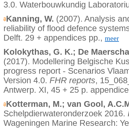
3.0. Waterbouwkundig Laboratoriu
Kanning, W.
(2007). Analysis and
reliability of flood defence system
Delft. 29 + appendices pp.,
meer
Kolokythas, G. K.; De Maerschalc
(2017). Modellering Belgische Ku
progress report
Scenarios Vlaam
‐
Version 4.0.
FHR reports
, 15_068
Antwerp. XI, 45 + 25 p. appendice
Kotterman, M.; van Gool, A.C.
Schelpdierwateronderzoek 2016.
Wageningen Marine Research: Yer