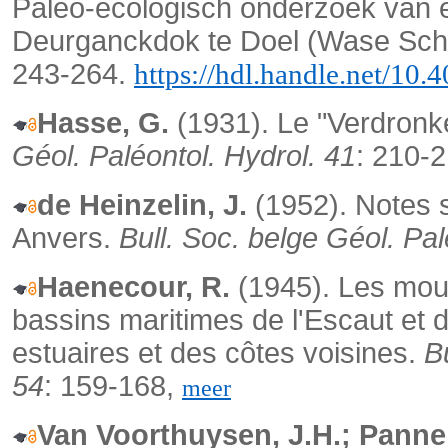
Paleo-ecologisch onderzoek van e
Deurganckdok te Doel (Wase Sche
243-264.
https://hdl.handle.net/10
Hasse, G.
(1931). Le "Verdronk
Géol. Paléontol.
Hydrol. 41
: 210-
de Heinzelin, J.
(1952). Notes s
Anvers.
Bull. Soc. belge Géol. Pal
Haenecour, R.
(1945). Les mou
bassins maritimes de l'Escaut et de
estuaires et des côtes voisines.
B
54
: 159-168,
meer
Van Voorthuysen, J.H.; Panne