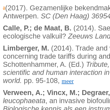
(2017). Gezamenlijke bekendmaki
Antwerpen.
SC (Den Haag) 3695
Calle, P.; de Maat, B.
(2014). Sae
ecologische valkuil?
Zeeuws Land
Limberger, M.
(2014). Trade and 
concerning trade tariffs during and
Schottenhammer, A. (Ed.)
Tribute
scientific and human interaction i
world.
pp. 95-108,
meer
Verween, A.; Vincx, M.; Degraer,
leucophaeata
, an invasive biofoul
Biologische kennis als een instr