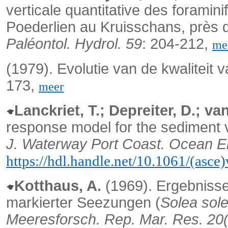
verticale quantitative des foramini
Poederlien au Kruisschans, près 
Paléontol. Hydrol. 59
: 204-212,
me
(1979). Evolutie van de kwaliteit
173,
meer
Lanckriet, T.; Depreiter, D.; va
response model for the sediment 
J. Waterway Port Coast. Ocean E
https://hdl.handle.net/10.1061/(as
Kotthaus, A.
(1969). Ergebniss
markierter Seezungen (
Solea sol
Meeresforsch. Rep. Mar. Res. 20(