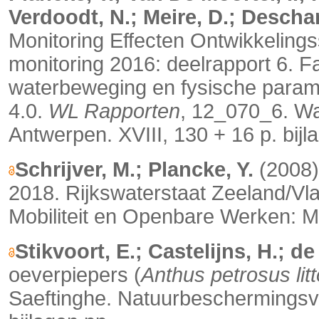
Verdoodt, N.; Meire, D.; Descha
Monitoring Effecten Ontwikkelin
monitoring 2016: deelrapport 6. F
waterbeweging en fysische parame
4.0.
WL Rapporten
, 12_070_6. W
Antwerpen. XVIII, 130 + 16 p. bijl
Schrijver, M.; Plancke, Y.
(2008)
2018. Rijkswaterstaat Zeeland/V
Mobiliteit en Openbare Werken: M
Stikvoort, E.; Castelijns, H.; de
oeverpiepers (
Anthus petrosus litt
Saeftinghe. Natuurbeschermingsve