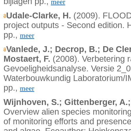
bijlagen pp.,
meer
Udale-Clarke, H.
(2009).
FLOODs
project outputs - Second edition.
H
pp.,
meer
Vanlede, J.; Decrop, B.; De Cler
Mostaert, F.
(2008). Verbetering 
Gevoeligheidsanalyse. Versie 2_
Waterbouwkundig Laboratorium/I
pp.,
meer
Wijnhoven, S.; Gittenberger, A.;
Overview alien species monitoring
of monitoring efforts and presen
and algae. Ecoauthor: Heinkensz