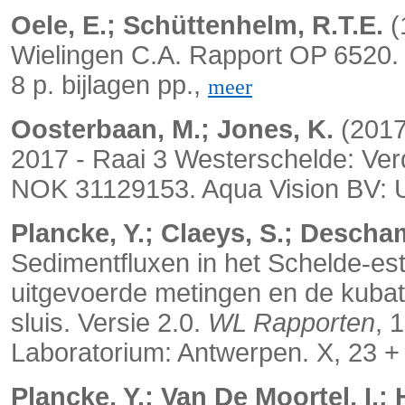
Oele, E.; Schüttenhelm, R.T.E.
(
Wielingen C.A. Rapport OP 6520. 
8 p. bijlagen pp.,
meer
Oosterbaan, M.; Jones, K.
(2017
2017 - Raai 3 Westerschelde: Ver
NOK 31129153. Aqua Vision BV: Ut
Plancke, Y.; Claeys, S.; Descha
Sedimentfluxen in het Schelde
es
‐
uitgevoerde metingen en de kubat
sluis. Versie 2.0.
WL Rapporten
, 
Laboratorium: Antwerpen. X, 23 + 
Plancke, Y.; Van De Moortel, I.; 