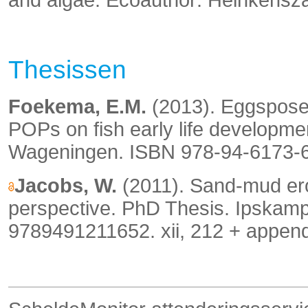
Thesissen
Foekema, E.M.
(2013). Eggsposed
POPs on fish early life developm
Wageningen. ISBN 978-94-6173-6
Jacobs, W.
(2011). Sand-mud ero
perspective.
PhD Thesis. Ipskam
9789491211652. xii, 212 + append