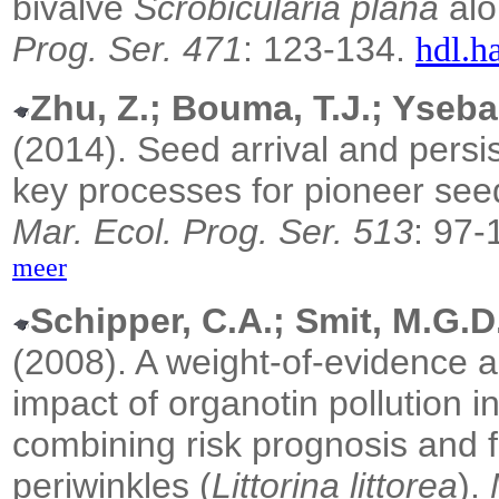
bivalve
Scrobicularia plana
alo
Prog. Ser. 471
: 123-134.
hdl.h
Zhu, Z.; Bouma, T.J.; Ysebae
(2014). Seed arrival and persis
key processes for pioneer seed
Mar. Ecol. Prog. Ser. 513
: 97-
meer
Schipper, C.A.; Smit, M.G.D
(2008). A weight-of-evidence 
impact of organotin pollution 
combining risk prognosis and 
periwinkles (
Littorina littorea
).