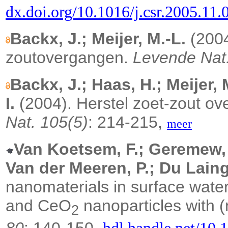
dx.doi.org/10.1016/j.csr.2005.11.
Backx, J.; Meijer, M.-L.
(2004
zoutovergangen.
Levende Nat.
Backx, J.; Haas, H.; Meijer,
I.
(2004). Herstel zoet-zout 
Nat. 105(5)
: 214-215,
meer
Van Koetsem, F.; Geremew, T
Van der Meeren, P.; Du Laing
nanomaterials in surface water:
and CeO
nanoparticles with 
2
80
: 140-150.