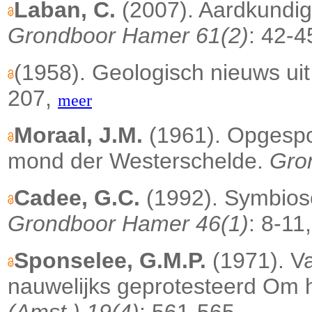
Laban, C.
(2007). Aardkundig
Grondboor Hamer 61(2)
: 42-4
(1958). Geologisch nieuws uit
207,
meer
Moraal, J.M.
(1961). Opgespoe
mond der Westerschelde.
Gro
Cadee, G.C.
(1992). Symbiose
Grondboor Hamer 46(1)
: 8-11
Sponselee, G.M.P.
(1971). Va
nauwelijks geprotesteerd Om 
(Amst.) 19(4)
: 561-565,