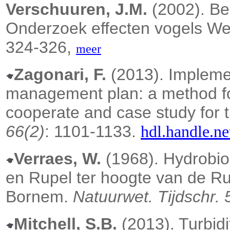
Verschuuren, J.M.
(2002). Be
Onderzoek effecten vogels We
324-326,
meer
Zagonari, F.
(2013). Implemen
management plan: a method for
cooperate and case study for 
66(2)
: 1101-1133.
hdl.handle.n
Verraes, W.
(1968). Hydrobio
en Rupel ter hoogte van de Ru
Bornem.
Natuurwet. Tijdschr. 
Mitchell, S.B.
(2013). Turbidi