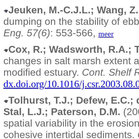
Jeuken, M.-C.J.L.; Wang, Z.
dumping on the stability of e
Eng. 57(6)
: 553-566,
meer
Cox, R.; Wadsworth, R.A.;
changes in salt marsh extent 
modified estuary.
Cont. Shelf 
dx.doi.org/10.1016/j.csr.2003.08.
Tolhurst, T.J.; Defew, E.C.;
Stal, L.J.; Paterson, D.M.
(20
spatial variability in the erosi
cohesive intertidal sediments.