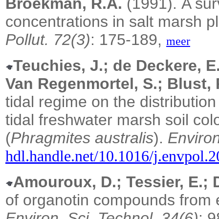
Broekman, R.A.
(1991).
A sur
concentrations in salt marsh p
Pollut. 72(3)
: 175-189,
meer
Teuchies, J.; de Deckere, E
Van Regenmortel, S.; Blust, R
tidal regime on the distributio
tidal freshwater marsh soil c
(
Phragmites australis
).
Environ
hdl.handle.net/10.1016/j.envpol.
Amouroux, D.; Tessier, E.; 
of organotin compounds from e
Environ. Sci. Technol. 34(6)
: 