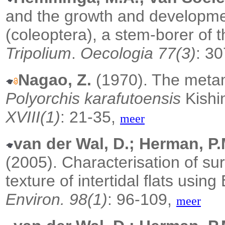
and the growth and developm
(coleoptera), a stem-borer of 
Tripolium
.
Oecologia 77(3)
: 3
Nagao, Z.
(1970). The meta
Polyorchis karafutoensis
Kishi
XVIII(1)
: 21-35,
meer
van der Wal, D.; Herman, P
(2005).
Characterisation of s
texture of intertidal flats us
Environ. 98(1)
: 96-109,
meer