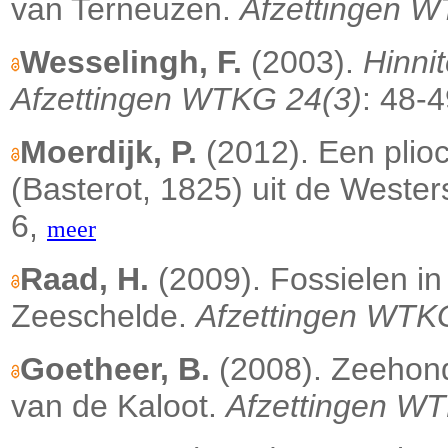
van Terneuzen.
Afzettingen W
Wesselingh, F.
(2003).
Hinni
Afzettingen WTKG 24(3)
: 48-
Moerdijk, P.
(2012). Een pli
(Basterot, 1825) uit de Weste
6,
meer
Raad, H.
(2009). Fossielen i
Zeeschelde.
Afzettingen WTK
Goetheer, B.
(2008). Zeehond
van de Kaloot.
Afzettingen W