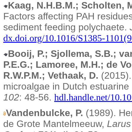
Kaag, N.H.B.M.; Scholten, M
Factors affecting PAH residue
sediment feeding polychaete.
dx.doi.org/10.1016/S1385-1101(
Booij, P.; Sjollema, S.B.; v
P.E.G.; Lamoree, M.H.; de Vo
R.W.P.M.; Vethaak, D.
(2015).
microalgae in Dutch estuarine
102
: 48-56.
hdl.handle.net/10.10
Vandenbulcke, P.
(1989). He
de Grote Mantelmeeuw,
Larus