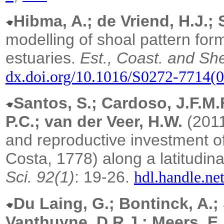
Hibma, A.; de Vriend, H.J.; S
modelling of shoal pattern for
estuaries.
Est., Coast. and She
dx.doi.org/10.1016/S0272-7714(
Santos, S.; Cardoso, J.F.M.F
P.C.; van der Veer, H.W.
(2011
and reproductive investment o
Costa, 1778) along a latitudina
Sci. 92(1)
: 19-26.
hdl.handle.ne
Du Laing, G.; Bontinck, A.;
Vanthuyne, D.R.J.; Meers, E.;