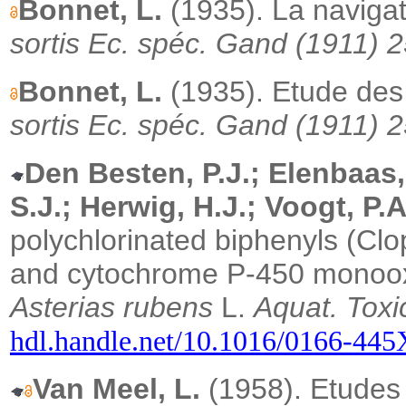
Bonnet, L.
(1935). La navigat
sortis Ec. spéc. Gand (1911) 2
Bonnet, L.
(1935). Etude des
sortis Ec. spéc. Gand (1911) 2
Den Besten, P.J.; Elenbaas,
S.J.; Herwig, H.J.; Voogt, P.A
polychlorinated biphenyls (Cl
and cytochrome P-450 monoox
Asterias rubens
L.
Aquat.
Toxi
hdl.handle.net/10.1016/0166-44
Van Meel, L.
(1958). Etudes