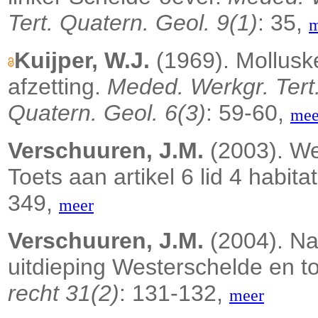
Tert. Quatern. Geol. 9(1)
: 35,
m
Kuijper, W.J.
(1969). Mollusk
afzetting.
Meded. Werkgr. Tert.
Quatern. Geol. 6(3)
: 59-60,
mee
Verschuuren, J.M.
(2003). We
Toets aan artikel 6 lid 4 habitat
349,
meer
Verschuuren, J.M.
(2004). Na
uitdieping Westerschelde en t
recht 31(2)
: 131-132,
meer