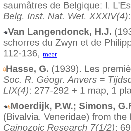
saumâtres de Belgique: I. L'E
Belg. Inst. Nat. Wet. XXXIV(4)
Van Langendonck, H.J.
(193
schorres du Zwyn et de Philip
112-136,
meer
Hasse, G.
(1939). Les premiè
Soc. R. Géogr. Anvers = Tijds
LIX(4)
: 277-292 + 1 map, 1 pl
Moerdijk, P.W.; Simons, G.F
(Bivalvia, Veneridae) from th
Cainozoic Research 7(1/2)
: 6