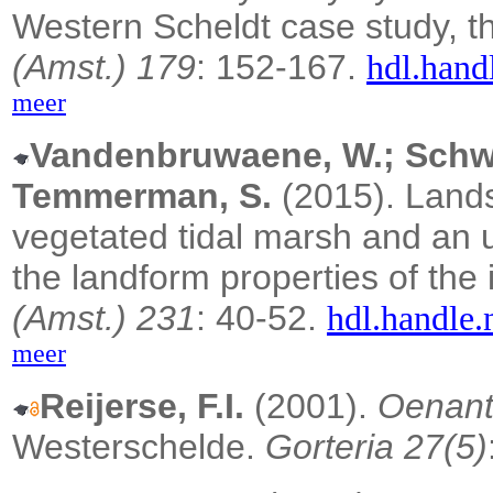
Western Scheldt case study, t
(Amst.) 179
: 152-167.
hdl.hand
meer
Vandenbruwaene, W.; Schwar
Temmerman, S.
(2015).
Lands
vegetated tidal marsh and an un
the landform properties of the i
(Amst.) 231
: 40-52.
hdl.handle.
meer
Reijerse, F.I.
(2001).
Oenant
Westerschelde.
Gorteria 27(5)