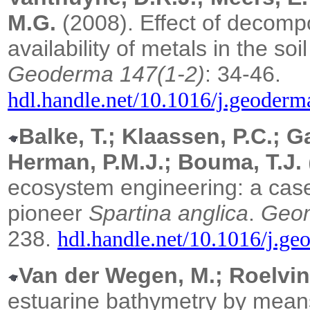
M.G.
(2008). Effect of decompos
availability of metals in the soi
Geoderma 147(1-2)
: 34-46.
hdl.handle.net/10.1016/j.geoderm
Balke, T.; Klaassen, P.C.; G
Herman, P.M.J.; Bouma, T.J.
ecosystem engineering: a case
pioneer
Spartina anglica
.
Geom
238.
hdl.handle.net/10.1016/j.g
Van der Wegen, M.; Roelvin
estuarine bathymetry by mean