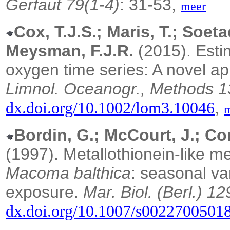
Gerfaut 79(1-4)
: 31-53,
meer
Cox, T.J.S.; Maris, T.; Soet
Meysman, F.J.R.
(2015).
Esti
oxygen time series: A novel a
Limnol. Oceanogr., Methods 1
,
dx.doi.org/10.1002/lom3.10046
Bordin, G.; McCourt, J.; Co
(1997). Metallothionein-like me
Macoma balthica
: seasonal va
exposure.
Mar. Biol. (Berl.) 12
dx.doi.org/10.1007/s0022700501