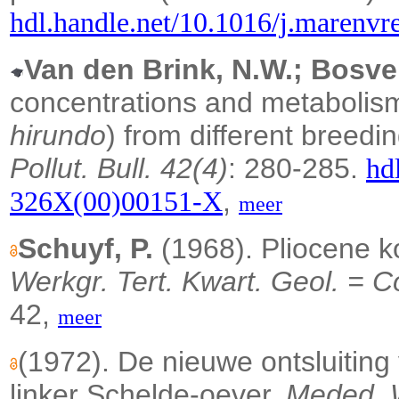
hdl.handle.net/10.1016/j.marenvr
Van den Brink, N.W.; Bosvel
concentrations and metabolis
hirundo
) from different breedi
Pollut. Bull. 42(4)
: 280-285.
hd
,
326X(00)00151-X
meer
Schuyf, P.
(1968). Pliocene k
Werkgr. Tert. Kwart. Geol. = Co
42,
meer
(1972). De nieuwe ontsluiting 
linker Schelde-oever.
Meded. W