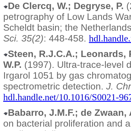
De Clercq, W.; Degryse, P.
(
petrography of Low Lands Wa
Scheldt basin; the Netherland
Sci. 35(2)
: 448-458.
hdl.handle.
Steen, R.J.C.A.; Leonards, 
W.P.
(1997). Ultra-trace-level 
Irgarol 1051 by gas chromato
spectrometric detection.
J. Ch
hdl.handle.net/10.1016/S0021-9
Babarro, J.M.F.; de Zwaan, 
on bacterial proliferation and 