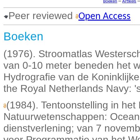
–
Boeken
Artikels
Peer reviewed
Open Access
Boeken
(1976). Stroomatlas Westersch
van 0-10 meter beneden het w
Hydrografie van de Koninklijk
the Royal Netherlands Navy: 
(1984). Tentoonstelling in het 
Natuurwetenschappen: Oceano
dienstverlening; van 7 novemb
voor Programmatie van het We