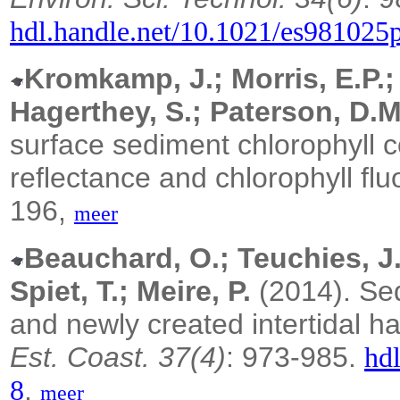
hdl.handle.net/10.1021/es981025
Kromkamp, J.; Morris, E.P.; 
Hagerthey, S.; Paterson, D.M
surface sediment chlorophyll c
reflectance and chlorophyll fl
196,
meer
Beauchard, O.; Teuchies, J.;
Spiet, T.; Meire, P.
(2014).
Sed
and newly created intertidal h
Est. Coast. 37(4)
: 973-985.
hd
,
8
meer