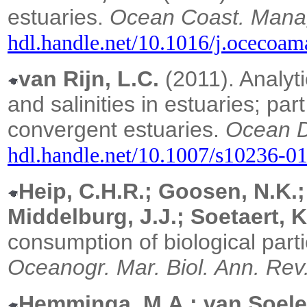
estuaries.
Ocean Coast. Mana
hdl.handle.net/10.1016/j.ocecoa
van Rijn, L.C.
(2011). Analyti
and salinities in estuaries; par
convergent estuaries.
Ocean D
hdl.handle.net/10.1007/s10236-0
Heip, C.H.R.; Goosen, N.K.
Middelburg, J.J.; Soetaert, K
consumption of biological parti
Oceanogr. Mar. Biol. Ann. Rev
Hemminga, M.A.; van Soele