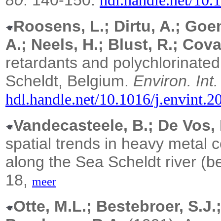
hdl.handle.net/10.
Roosens, L.; Dirtu, A.; Goe
A.; Neels, H.; Blust, R.; Cova
retardants and polychlorinated 
Scheldt, Belgium.
Environ. Int.
hdl.handle.net/10.1016/j.envint.2
Vandecasteele, B.; De Vos, 
spatial trends in heavy metal 
along the Sea Scheldt river (b
18,
meer
Otte, M.L.; Bestebroer, S.J.