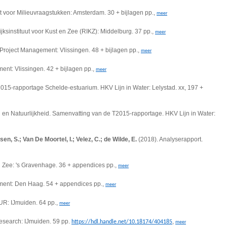
uut voor Milieuvraagstukken: Amsterdam. 30 + bijlagen pp.,
meer
ijksinstituut voor Kust en Zee (RIKZ): Middelburg. 37 pp.,
meer
Project Management: Vlissingen. 48 + bijlagen pp.,
meer
nt: Vlissingen. 42 + bijlagen pp.,
meer
2015-rapportage Schelde-estuarium. HKV Lijn in Water: Lelystad. xx, 197 +
d en Natuurlijkheid. Samenvatting van de T2015-rapportage. HKV Lijn in Water:
en, S.; Van De Moortel, I.; Velez, C.; de Wilde, E.
(2018). Analyserapport.
 en Zee: 's Gravenhage. 36 + appendices pp.,
meer
gement: Den Haag. 54 + appendices pp.,
meer
R: IJmuiden. 64 pp.,
meer
search: IJmuiden. 59 pp.
,
https://hdl.handle.net/10.18174/404185
meer