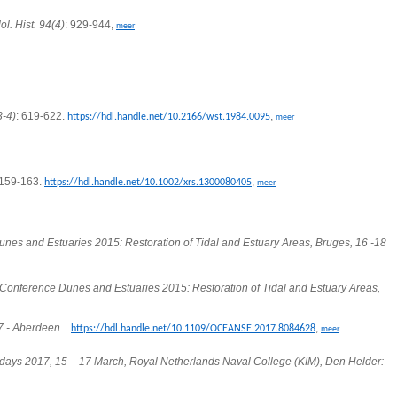
ol. Hist. 94(4)
: 929-944,
meer
3-4)
: 619-622.
,
https://hdl.handle.net/10.2166/wst.1984.0095
meer
 159-163.
,
https://hdl.handle.net/10.1002/xrs.1300080405
meer
unes and Estuaries 2015: Restoration of Tidal and Estuary Areas, Bruges, 16 -18
l Conference Dunes and Estuaries 2015: Restoration of Tidal and Estuary Areas,
- Aberdeen.
.
,
https://hdl.handle.net/10.1109/OCEANSE.2017.8084628
meer
ays 2017, 15 – 17 March, Royal Netherlands Naval College (KIM), Den Helder: