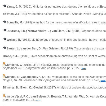
Yante, J.-M.
(2016). Hinterlands portuaires des régions d’entre Meuse et Esca
de Vries, J.
(1984). Verbetering na tien jaar stilstand? Schelde-ziekte.
Wantij (He
Somville, M.
(1978). A method for the measurement of nitrification rates in wat
Duursma, E.K.; Nieuwenhuize, J.; van Liere, J.M.
(1984). Organochlorine con
Wollast, R.
(1982). Methodology of research in micropollutants - heavy metal
Sauter, L.; van der Ben, D.; Van Grieken, R.
(1979). Trace analysis of estuar
Brand, K.J.J.
(1983). Over het onstaan en de ontwikkeling van de Hont of West
Campens, V.
(2015). LIFE+ Scalluvia restores alluvial forests and creeks in th
September 2015: programme and abstracts book.
pp. 26-27,
meer
Cosyns, E.; Zwaenepoel, A.
(2015). Vegetation succession in the Zwin estuar
Bruges, 16 -18 September 2015: programme and abstracts book.
pp. 27-28,
meer
Binnerts, B.; Blom, K.; Giodini, S.
(2017). Analysis of underwater acoustic propa
van de Vijsel, R.C.; van Belzen, J.; Bouma, T.J.; van der Wal, D.; van de Kopp
book of abstracts.
pp. 28,
meer