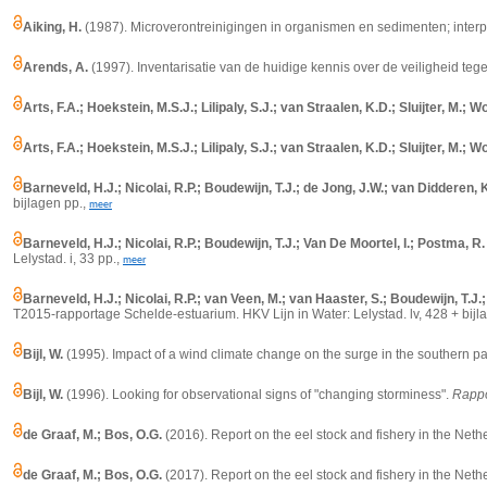
Aiking, H.
(1987). Microverontreinigingen in organismen en sedimenten; inte
Arends, A.
(1997). Inventarisatie van de huidige kennis over de veiligheid t
Arts, F.A.; Hoekstein, M.S.J.; Lilipaly, S.J.; van Straalen, K.D.; Sluijter, M.; Wo
Arts, F.A.; Hoekstein, M.S.J.; Lilipaly, S.J.; van Straalen, K.D.; Sluijter, M.; Wo
Barneveld, H.J.; Nicolai, R.P.; Boudewijn, T.J.; de Jong, J.W.; van Didderen, K
bijlagen pp.,
meer
Barneveld, H.J.; Nicolai, R.P.; Boudewijn, T.J.; Van De Moortel, I.; Postma, R.
Lelystad. i, 33 pp.,
meer
Barneveld, H.J.; Nicolai, R.P.; van Veen, M.; van Haaster, S.; Boudewijn, T.J.;
T2015-rapportage Schelde-estuarium. HKV Lijn in Water: Lelystad. lv, 428 + bijl
Bijl, W.
(1995). Impact of a wind climate change on the surge in the southern pa
Bijl, W.
(1996). Looking for observational signs of "changing storminess".
Rappo
de Graaf, M.; Bos, O.G.
(2016). Report on the eel stock and fishery in the Net
de Graaf, M.; Bos, O.G.
(2017). Report on the eel stock and fishery in the Net