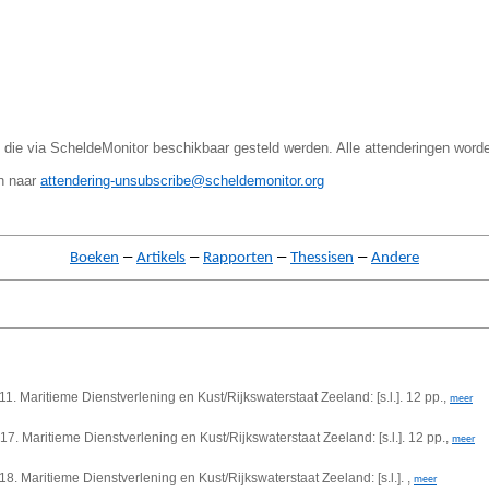
 die via ScheldeMonitor beschikbaar gesteld werden. Alle attenderingen word
en naar
attendering-unsubscribe@scheldemonitor.org
–
–
–
–
Boeken
Artikels
Rapporten
Thessisen
Andere
 11. Maritieme Dienstverlening en Kust/Rijkswaterstaat Zeeland: [s.l.]. 12 pp.,
meer
 17. Maritieme Dienstverlening en Kust/Rijkswaterstaat Zeeland: [s.l.]. 12 pp.,
meer
 18. Maritieme Dienstverlening en Kust/Rijkswaterstaat Zeeland: [s.l.]. ,
meer