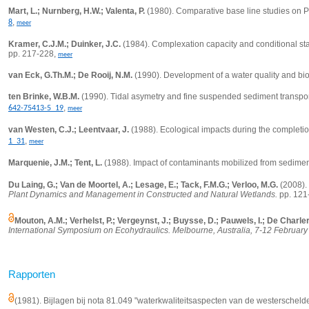
Mart, L.; Nurnberg, H.W.; Valenta, P.
(1980). Comparative base line studies on P
,
8
meer
Kramer, C.J.M.; Duinker, J.C.
(1984). Complexation capacity and conditional stab
pp. 217-228,
meer
van Eck, G.Th.M.; De Rooij, N.M.
(1990). Development of a water quality and bio
ten Brinke, W.B.M.
(1990). Tidal asymetry and fine suspended sediment transport
,
642-75413-5_19
meer
van Westen, C.J.; Leentvaar, J.
(1988). Ecological impacts during the completio
,
1_31
meer
Marquenie, J.M.; Tent, L.
(1988). Impact of contaminants mobilized from sedime
Du Laing, G.; Van de Moortel, A.; Lesage, E.; Tack, F.M.G.; Verloo, M.G.
(2008). 
Plant Dynamics and Management in Constructed and Natural Wetlands.
pp. 121
Mouton, A.M.; Verhelst, P.; Vergeynst, J.; Buysse, D.; Pauwels, I.; De Charler
International Symposium on Ecohydraulics. Melbourne, Australia, 7-12 February
Rapporten
(1981). Bijlagen bij nota 81.049 "waterkwaliteitsaspecten van de westerschelde".