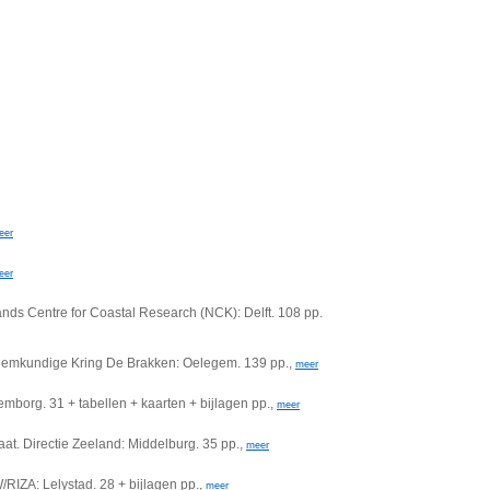
eer
eer
nds Centre for Coastal Research (NCK): Delft. 108 pp.
Heemkundige Kring De Brakken: Oelegem. 139 pp.,
meer
org. 31 + tabellen + kaarten + bijlagen pp.,
meer
at. Directie Zeeland: Middelburg. 35 pp.,
meer
/RIZA: Lelystad. 28 + bijlagen pp.,
meer