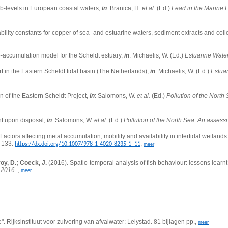
b-levels in European coastal waters,
in
: Branica, H.
et al.
(Ed.)
Lead in the Marine 
ility constants for copper of sea- and estuarine waters, sediment extracts and coll
-accumulation model for the Scheldt estuary,
in
: Michaelis, W. (Ed.)
Estuarine Wate
 in the Eastern Scheldt tidal basin (The Netherlands),
in
: Michaelis, W. (Ed.)
Estua
n of the Eastern Scheldt Project,
in
: Salomons, W.
et al.
(Ed.)
Pollution of the North
nt upon disposal,
in
: Salomons, W.
et al.
(Ed.)
Pollution of the North Sea. An assess
Factors affecting metal accumulation, mobility and availability in intertidal wetland
-133.
,
https://dx.doi.org/10.1007/978-1-4020-8235-1_11
meer
oy, D.; Coeck, J.
(2016). Spatio-temporal analysis of fish behaviour: lessons learnt
 2016.
,
meer
 Rijksinstituut voor zuivering van afvalwater: Lelystad. 81 bijlagen pp.,
meer