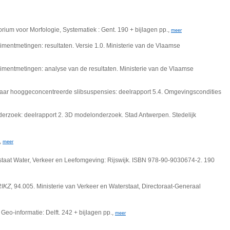
rium voor Morfologie, Systematiek : Gent. 190 + bijlagen pp.,
meer
mentmetingen: resultaten. Versie 1.0. Ministerie van de Vlaamse
imentmetingen: analyse van de resultaten. Ministerie van de Vlaamse
naar hooggeconcentreerde slibsuspensies: deelrapport 5.4. Omgevingscondities
derzoek: deelrapport 2. 3D modelonderzoek. Stad Antwerpen. Stedelijk
,
meer
taat Water, Verkeer en Leefomgeving: Rijswijk. ISBN 978-90-9030674-2. 190
RIKZ
, 94.005. Ministerie van Verkeer en Waterstaat, Directoraat-Generaal
Geo-informatie: Delft. 242 + bijlagen pp.,
meer