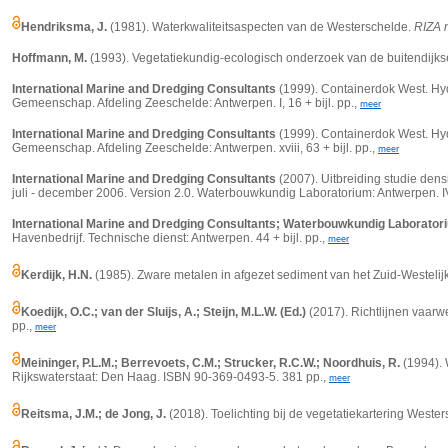
Hendriksma, J.
(1981). Waterkwaliteitsaspecten van de Westerschelde.
RIZA n
Hoffmann, M.
(1993). Vegetatiekundig-ecologisch onderzoek van de buitendijkse 
International Marine and Dredging Consultants
(1999). Containerdok West. Hyd
Gemeenschap. Afdeling Zeeschelde: Antwerpen. I, 16 + bijl. pp.,
meer
International Marine and Dredging Consultants
(1999). Containerdok West. Hyd
Gemeenschap. Afdeling Zeeschelde: Antwerpen. xviii, 63 + bijl. pp.,
meer
International Marine and Dredging Consultants
(2007). Uitbreiding studie de
juli - december 2006. Version 2.0. Waterbouwkundig Laboratorium: Antwerpen. IV,
International Marine and Dredging Consultants; Waterbouwkundig Laborator
Havenbedrijf. Technische dienst: Antwerpen. 44 + bijl. pp.,
meer
Kerdijk, H.N.
(1985). Zware metalen in afgezet sediment van het Zuid-Westelij
Koedijk, O.C.; van der Sluijs, A.; Steijn, M.L.W. (Ed.)
(2017). Richtlijnen vaar
pp.,
meer
Meininger, P.L.M.; Berrevoets, C.M.; Strucker, R.C.W.; Noordhuis, R.
(1994). 
Rijkswaterstaat: Den Haag. ISBN 90-369-0493-5. 381 pp.,
meer
Reitsma, J.M.; de Jong, J.
(2018). Toelichting bij de vegetatiekartering Wester