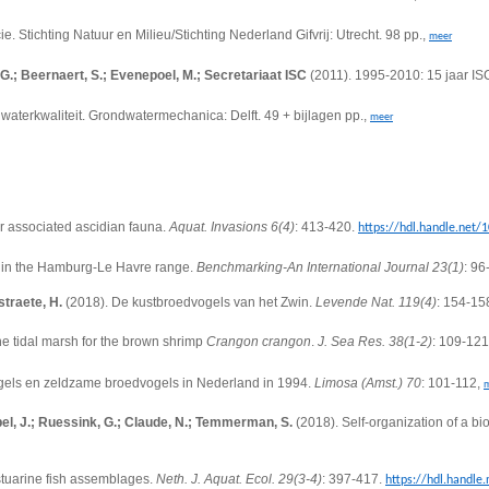
 Stichting Natuur en Milieu/Stichting Nederland Gifvrij: Utrecht. 98 pp.,
meer
t, G.; Beernaert, S.; Evenepoel, M.; Secretariaat ISC
(2011). 1995-2010: 15 jaar I
aterkwaliteit. Grondwatermechanica: Delft. 49 + bijlagen pp.,
meer
eir associated ascidian fauna.
Aquat. Invasions 6(4)
: 413-420.
https://hdl.handle.net/
 in the Hamburg-Le Havre range.
Benchmarking-An International Journal 23(1)
: 96
straete, H.
(2018). De kustbroedvogels van het Zwin.
Levende Nat. 119(4)
: 154-15
ne tidal marsh for the brown shrimp
Crangon crangon
.
J. Sea Res. 38(1-2)
: 109-12
gels en zeldzame broedvogels in Nederland in 1994.
Limosa (Amst.) 70
: 101-112,
pel, J.; Ruessink, G.; Claude, N.; Temmerman, S.
(2018). Self-organization of a bi
tuarine fish assemblages.
Neth. J. Aquat. Ecol. 29(3-4)
: 397-417.
https://hdl.handl