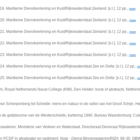
 19. Maritieme Dienstverlening en Kust/Rijkswaterstaat Zeeland: [s.l.]. 12 pp.,
meer
 20. Maritieme Dienstverlening en Kust/Rijkswaterstaat Zeeland: [s.l.]. 12 pp.,
meer
 21. Maritieme Dienstverlening en Kust/Rijkswaterstaat Zeeland: [s.l.]. 12 pp.,
meer
 22. Maritieme Dienstverlening en Kust/Rijkswaterstaat Zeeland: [s.l.]. 12 pp.,
meer
 23. Maritieme Dienstverlening en Kust/Rijkswaterstaat Zeeland: [s.l.]. 12 pp.,
meer
 24. Maritieme Dienstverlening en Kust/Rijkswaterstaat Zee en Delta: [s.l.]. 12 pp.,
m
 25. Maritieme Dienstverlening en Kust/Rijkswaterstaat Zee en Delta: [s.l.]. 12 pp.,
m
, Royal Netherlands Naval College (KIM), Den Helder: book of abstracts. Netherla
n Scherpenberg tot Schelde: mens en natuur in de vallei van het Groot Schijn. 
e getijdezone van de Westerschelde, kartering 1990. Bureau Waardenburg: Culemb
swateren. Ministerie van Verkeer en Waterstaat. Directoraat-Generaal Rijkswatersta
en PCDF in afvalwater en sediment.
Nota - Dienst Binnenwateren/RIZA
, 86-30. DBW