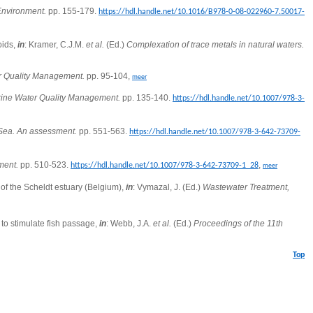
Environment.
pp. 155-179.
https://hdl.handle.net/10.1016/B978-0-08-022960-7.50017-
oids,
in
: Kramer, C.J.M.
et al.
(Ed.)
Complexation of trace metals in natural waters.
r Quality Management.
pp. 95-104,
meer
rine Water Quality Management.
pp. 135-140.
https://hdl.handle.net/10.1007/978-3-
 Sea. An assessment.
pp. 551-563.
https://hdl.handle.net/10.1007/978-3-642-73709-
ment.
pp. 510-523.
,
https://hdl.handle.net/10.1007/978-3-642-73709-1_28
meer
s of the Scheldt estuary (Belgium),
in
: Vymazal, J. (Ed.)
Wastewater Treatment,
 to stimulate fish passage,
in
: Webb, J.A.
et al.
(Ed.)
Proceedings of the 11th
Top