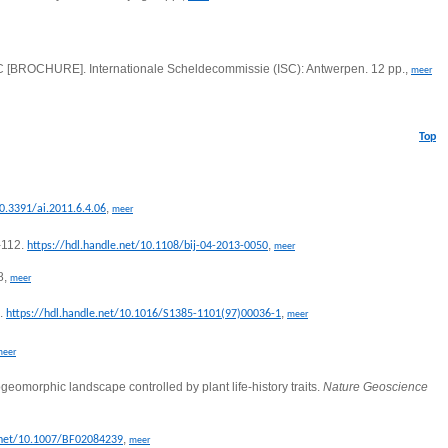
SC [BROCHURE]. Internationale Scheldecommissie (ISC): Antwerpen. 12 pp.,
meer
Top
,
10.3391/ai.2011.6.4.06
meer
-112.
,
https://hdl.handle.net/10.1108/bij-04-2013-0050
meer
8,
meer
1.
,
https://hdl.handle.net/10.1016/S1385-1101(97)00036-1
meer
meer
ogeomorphic landscape controlled by plant life-history traits.
Nature Geoscience
,
e.net/10.1007/BF02084239
meer