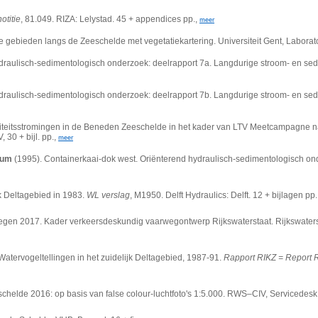
otitie
, 81.049. RIZA: Lelystad. 45 + appendices pp.,
meer
gebieden langs de Zeeschelde met vegetatiekartering. Universiteit Gent, Laborato
raulisch-sedimentologisch onderzoek: deelrapport 7a. Langdurige stroom- en sedi
raulisch-sedimentologisch onderzoek: deelrapport 7b. Langdurige stroom- en sed
nsiteitsstromingen in de Beneden Zeeschelde in het kader van LTV Meetcampagne 
 30 + bijl. pp.,
meer
ium
(1995). Containerkaai-dok west. Oriënterend hydraulisch-sedimentologisch on
k Deltagebied in 1983.
WL verslag
, M1950. Delft Hydraulics: Delft. 12 + bijlagen pp.
wegen 2017. Kader verkeersdeskundig vaarwegontwerp Rijkswaterstaat. Rijkswaters
Watervogeltellingen in het zuidelijk Deltagebied, 1987-91.
Rapport RIKZ = Report 
schelde 2016: op basis van false colour-luchtfoto's 1:5.000. RWS–CIV, Servicedesk 