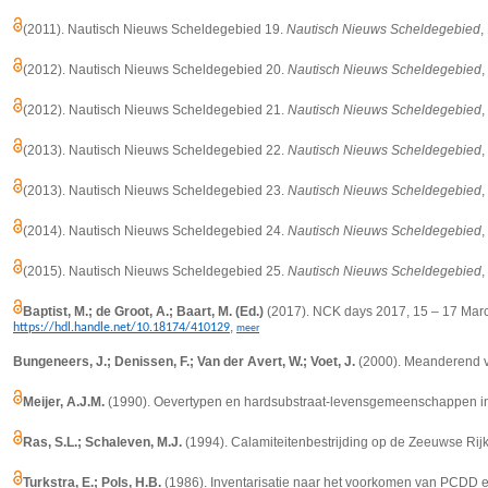
(2011). Nautisch Nieuws Scheldegebied 19.
Nautisch Nieuws Scheldegebied
,
(2012). Nautisch Nieuws Scheldegebied 20.
Nautisch Nieuws Scheldegebied
,
(2012). Nautisch Nieuws Scheldegebied 21.
Nautisch Nieuws Scheldegebied
,
(2013). Nautisch Nieuws Scheldegebied 22.
Nautisch Nieuws Scheldegebied
,
(2013). Nautisch Nieuws Scheldegebied 23.
Nautisch Nieuws Scheldegebied
,
(2014). Nautisch Nieuws Scheldegebied 24.
Nautisch Nieuws Scheldegebied
,
(2015). Nautisch Nieuws Scheldegebied 25.
Nautisch Nieuws Scheldegebied
,
Baptist, M.; de Groot, A.; Baart, M. (Ed.)
(2017). NCK days 2017, 15 – 17 March
,
https://hdl.handle.net/10.18174/410129
meer
Bungeneers, J.; Denissen, F.; Van der Avert, W.; Voet, J.
(2000). Meanderend va
Meijer, A.J.M.
(1990). Oevertypen en hardsubstraat-levensgemeenschappen in d
Ras, S.L.; Schaleven, M.J.
(1994). Calamiteitenbestrijding op de Zeeuwse Rijk
Turkstra, E.; Pols, H.B.
(1986). Inventarisatie naar het voorkomen van PCDD 