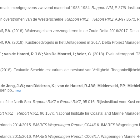
rpretatie meetgegevens zwevend materiaal 1983-1984.
Rapport IVM
, E-87/8. Instit
egen overstromen van de Westerschelde.
Rapport RIKZ = Report RIKZ
, AB-97.857x. R
lf, P.A.
(2018). Watervogels en zeezoogdieren in de Zoute Delta 2016/2017. Delta 
lf, P.A.
(2018). Kustbroedvogels in het Deltagebied in 2017. Delta Project Manageme
.; van de Haterd, R.J.W.; Van De Moortel, I.; Velez, C.
(2018). Evaluatierapport. T
(2018). Evaluatie Schelde-estuarium: de toestand van Veiligheid, Toegankelijkhei
 de Jong, J.W.; van Didderen, K.; van de Haterd, R.J.W.; Middenveld, P.P.; Michiels
agen pp.,
meer
rt of the North Sea.
Rapport RIKZ = Report RIKZ
, 95.016. Rijksinstituut voor Kust
rt RIKZ = Report RIKZ
, 96.157x. National Institute for Coastal and Marine Mana
herlands 2014/2015.
IMARES Wageningen Report
, C044/16. IMARES Wageningen U
herlands 2015/2016.
IMARES Wageningen Report
, C003/17. Wageningen Marine Re