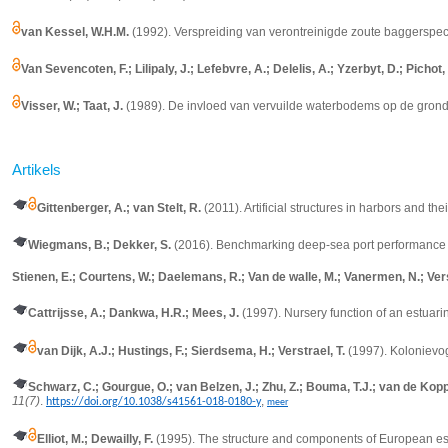
van Kessel, W.H.M.
(1992). Verspreiding van verontreinigde zoute baggerspecie.
Van Sevencoten, F.; Lilipaly, J.; Lefebvre, A.; Delelis, A.; Yzerbyt, D.; Picho
Visser, W.; Taat, J.
(1989). De invloed van vervuilde waterbodems op de grondw
Artikels
Gittenberger, A.; van Stelt, R.
(2011). Artificial structures in harbors and th
Wiegmans, B.; Dekker, S.
(2016). Benchmarking deep-sea port performance
Stienen, E.; Courtens, W.; Daelemans, R.; Van de walle, M.; Vanermen, N.; Ver
Cattrijsse, A.; Dankwa, H.R.; Mees, J.
(1997). Nursery function of an estuari
van Dijk, A.J.; Hustings, F.; Sierdsema, H.; Verstrael, T.
(1997). Kolonievo
Schwarz, C.; Gourgue, O.; van Belzen, J.; Zhu, Z.; Bouma, T.J.; van de Kop
11(7)
.
,
https://doi.org/10.1038/s41561-018-0180-y
meer
Elliot, M.; Dewailly, F.
(1995). The structure and components of European es