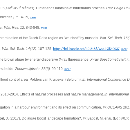
e
e
ut (XIV
-XVI
siècles). Hinterlands lointains et hinterlands proches.
Rev. Belge Phil
inkensz.) 1
: 14-15,
meer
er.
Wat. Res. 12
: 843-848,
meer
tamination of the Dutch Delta region as "watched" by mussels.
Wat. Sci. Tech. 16(
s.
Wat. Sci. Tech. 14(12)
: 107-125.
,
https://hdl.handle.net/10.2166/wst.1982.0037
meer
ine brown algae by energy-dispersive X-ray fluorescence.
X-ray Spectrometry 8(4)
:
erschelde.
Zeeuws tijdschr. 33(3)
: 99-110,
meer
e flood control area ‘Polders van Kruibeke’ (Belgium),
in
:
International Conference D
y 2010-2014. Effects of natural processes and nature management,
in
:
Internationa
gation in a harbour environment and its effect on communication,
in
:
OCEANS 2017 
el, J.
(2017). Do algae boost landscape formation?,
in
: Baptist, M.
et al.
(Ed.)
NCK d