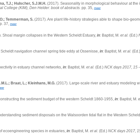
a, T.J.; Hulscher, S.J.M.H.
(2017). Seasonality in morphological behaviour at the in
 College (KIM), Den Helder: book of abstracts.
pp. 35,
meer
, O.; Temmerman, S.
(2017). Are plant life-history strategies able to shape bio-geo
p. 37,
meer
. Shoal margin collapses in the Western Scheldt Estuary,
in
: Baptist, M.
et al.
(Ed.)
Scheldt navigation channel spring tide eddy at Ossenisse,
in
: Baptist, M.
et al.
(Ed.
ctivity in estuary channel networks,
in
: Baptist, M.
et al.
(Ed.)
NCK days 2017, 15 –
.M.L.; Braat, L.; Kleinhans, M.G.
(2017). Large-scale river and estuary modeling w
eer
onstructing the sediment budget of the western Scheldt 1860-1955,
in
: Baptist, M.
e
derstanding sediment disposals on the Walsoorden tidal flat in the Western Scheld
 of ecoengineering species in estuaries,
in
: Baptist, M.
et al.
(Ed.)
NCK days 2017, 15