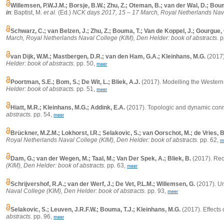
Willemsen, P.W.J.M.; Borsje, B.W.; Zhu, Z.; Oteman, B.; van der Wal, D.; Boum
in
: Baptist, M.
et al.
(Ed.)
NCK days 2017, 15 – 17 March, Royal Netherlands Naval
Schwarz, C.; van Belzen, J.; Zhu, Z.; Bouma, T.; Van de Koppel, J.; Gourgue
March, Royal Netherlands Naval College (KIM), Den Helder: book of abstracts.
p
van Dijk, W.M.; Mastbergen, D.R.; van den Ham, G.A.; Kleinhans, M.G.
(2017)
Helder: book of abstracts.
pp. 50,
meer
Poortman, S.E.; Bom, S.; De Wit, L.; Bliek, A.J.
(2017). Modelling the Western 
Helder: book of abstracts.
pp. 51,
meer
Hiatt, M.R.; Kleinhans, M.G.; Addink, E.A.
(2017). Topologic and dynamic conne
abstracts.
pp. 54,
meer
Brückner, M.Z.M.; Lokhorst, I.R.; Selakovic, S.; van Oorschot, M.; de Vries, B
Royal Netherlands Naval College (KIM), Den Helder: book of abstracts.
pp. 62,
m
Dam, G.; van der Wegen, M.; Taal, M.; Van Der Spek, A.; Bliek, B.
(2017). Rec
(KIM), Den Helder: book of abstracts.
pp. 63,
meer
Schrijvershof, R.A.; van der Werf, J.; De Vet, P.L.M.; Willemsen, G.
(2017). Un
Naval College (KIM), Den Helder: book of abstracts.
pp. 93,
meer
Selakovic, S.; Leuven, J.R.F.W.; Bouma, T.J.; Kleinhans, M.G.
(2017). Effects
abstracts.
pp. 96,
meer