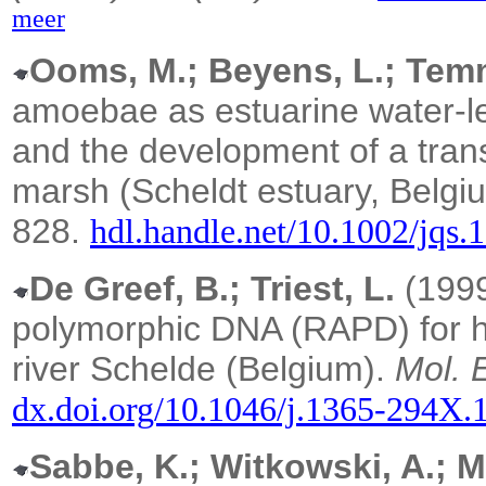
meer
Ooms, M.; Beyens, L.; Tem
amoebae as estuarine water-lev
and the development of a trans
marsh (Scheldt estuary, Belgi
828.
hdl.handle.net/10.1002/jqs.
De Greef, B.; Triest, L.
(1999
polymorphic DNA (RAPD) for h
river Schelde (Belgium).
Mol. E
dx.doi.org/10.1046/j.1365-294X.
Sabbe, K.; Witkowski, A.; M