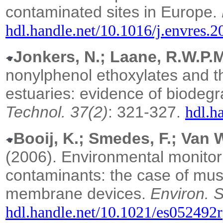
contaminated sites in Europe.
hdl.handle.net/10.1016/j.envres.
Jonkers, N.; Laane, R.W.P.M
nonylphenol ethoxylates and th
estuaries: evidence of biodegra
Technol. 37(2)
: 321-327.
hdl.h
Booij, K.; Smedes, F.; Van 
(2006).
Environmental monitor
contaminants: the case of mu
membrane devices.
Environ. S
hdl.handle.net/10.1021/es052492r