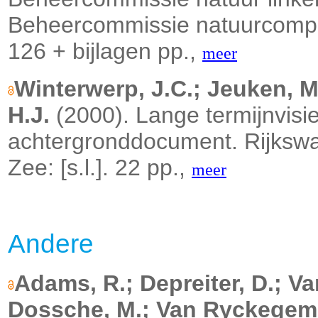
Beheercommissie natuurcompen
126 + bijlagen pp.,
meer
Winterwerp, J.C.; Jeuken, M.-
H.J.
(2000). Lange termijnvisi
achtergronddocument. Rijkswate
Zee: [s.l.]. 22 pp.,
meer
Andere
Adams, R.; Depreiter, D.; V
Dossche, M.; Van Ryckegem