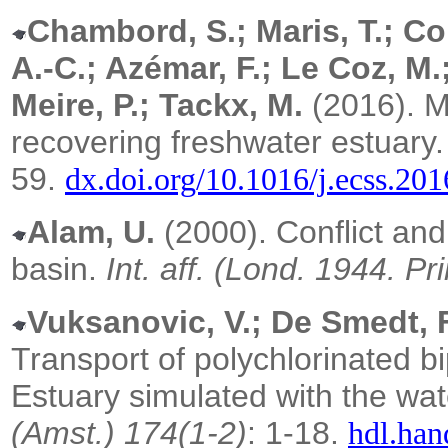
Chambord, S.; Maris, T.; Co
A.-C.; Azémar, F.; Le Coz, M.;
Meire, P.; Tackx, M.
(2016). Me
recovering freshwater estuary
59.
dx.doi.org/10.1016/j.ecss.20
Alam, U.
(2000). Conflict and
basin.
Int. aff. (Lond. 1944. Pr
Vuksanovic, V.; De Smedt, 
Transport of polychlorinated b
Estuary simulated with the wa
(Amst.) 174(1-2)
: 1-18.
hdl.han