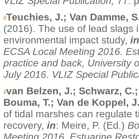
VLIZ Special Publication,
77: p
Teuchies, J.; Van Damme, S.;
(2016).
The use of lead slags 
environmental impact study,
i
ECSA Local Meeting 2016. Estu
practice and back, University 
July 2016.
VLIZ Special Public
van Belzen, J.; Schwarz, C.
Bouma, T.; Van de Koppel, J
of tidal marshes can regulate 
recovery,
in
: Meire, P. (Ed.)
Bo
Meeting 2016. Estuarine Restor