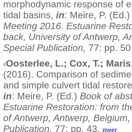
morphodynamic response of es
tidal basins,
in
: Meire, P. (Ed.
Meeting 2016. Estuarine Restor
back, University of Antwerp, A
Special Publication,
77: pp. 50
Oosterlee, L.; Cox, T.; Mari
(2016). Comparison of sediment
and simple culvert tidal restor
in
: Meire, P. (Ed.)
Book of abs
Estuarine Restoration: from th
of Antwerp, Antwerp, Belgium,
Publication,
77: pp. 43,
meer