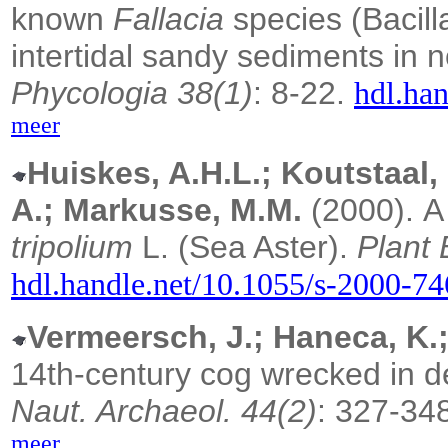
known
Fallacia
species (Bacill
intertidal sandy sediments in
Phycologia 38(1)
: 8-22.
hdl.ha
meer
Huiskes, A.H.L.; Koutstaal,
A.; Markusse, M.M.
(2000).
A
tripolium
L. (Sea Aster).
Plant 
hdl.handle.net/10.1055/s-2000-7
Vermeersch, J.; Haneca, K.;
14th-century cog wrecked in 
Naut. Archaeol. 44(2)
: 327-34
meer