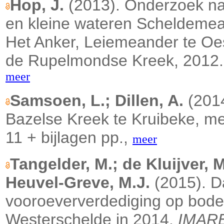
Hop, J.
(2013). Onderzoek naa
en kleine wateren Scheldeme
Het Anker, Leiemeander te 
de Rupelmondse Kreek, 2012. a
meer
Samsoen, L.; Dillen, A.
(2014
Bazelse Kreek te Kruibeke, m
11 + bijlagen pp.,
meer
Tangelder, M.; de Kluijver,
Heuvel-Greve, M.J.
(2015). Da
vooroeververdediging op bod
Westerschelde in 2014.
IMARE