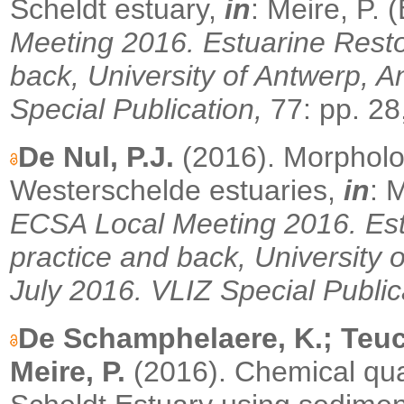
Scheldt estuary,
in
: Meire, P. 
Meeting 2016. Estuarine Restor
back, University of Antwerp, A
Special Publication,
77: pp. 28
De Nul, P.J.
(2016). Morpholo
Westerschelde estuaries,
in
: 
ECSA Local Meeting 2016. Estu
practice and back, University 
July 2016.
VLIZ Special Public
De Schamphelaere, K.; Teuchi
Meire, P.
(2016).
Chemical qua