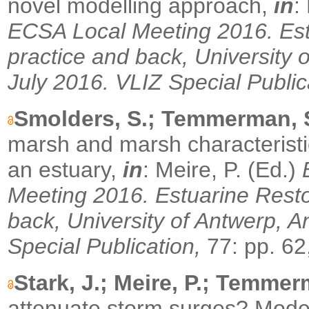
novel modelling approach,
in
:
ECSA Local Meeting 2016. Estu
practice and back, University 
July 2016. VLIZ Special Public
Smolders, S.; Temmerman, S.
marsh and marsh characteristi
an estuary,
in
: Meire, P. (Ed.)
Meeting 2016. Estuarine Restor
back, University of Antwerp, A
Special Publication,
77: pp. 62
Stark, J.; Meire, P.; Temmer
attenuate storm surges? Model