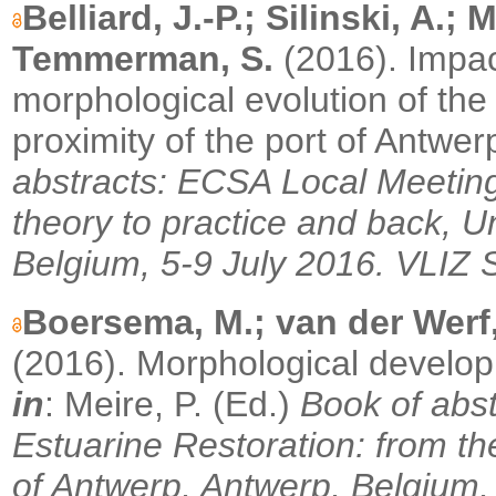
Belliard, J.-P.; Silinski, A.;
Temmerman, S.
(2016). Impac
morphological evolution of the 
proximity of the port of Antwer
abstracts: ECSA Local Meeting
theory to practice and back, U
Belgium, 5-9 July 2016.
VLIZ S
Boersema, M.; van der Werf,
(2016).
Morphological developm
in
: Meire, P. (Ed.)
Book of abs
Estuarine Restoration: from th
of Antwerp, Antwerp, Belgium,