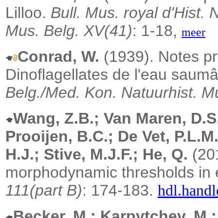
Lilloo.
Bull. Mus. royal d'Hist.
Mus. Belg. XV(41)
: 1-18,
meer
Conrad, W.
(1939). Notes pro
Dinoflagellates de l'eau saumâ
Belg./Med. Kon. Natuurhist. M
Wang, Z.B.; Van Maren, D.S.
Prooijen, B.C.; De Vet, P.L.M
H.J.; Stive, M.J.F.; He, Q.
(20
morphodynamic thresholds in 
111(part B)
: 174-183.
hdl.handl
Becker, M.; Karpytchev, M.;