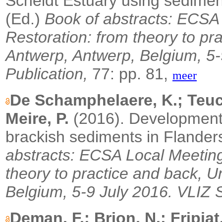
Scheldt Estuary using sediment
(Ed.)
Book of abstracts: ECSA
Restoration: from theory to pra
Antwerp, Antwerp, Belgium, 5-
Publication,
77: pp. 81,
meer
De Schamphelaere, K.; Teuchi
Meire, P.
(2016). Development 
brackish sediments in Flander
abstracts: ECSA Local Meeting
theory to practice and back, U
Belgium, 5-9 July 2016. VLIZ S
Deman, F.; Brion, N.; Fripiat,