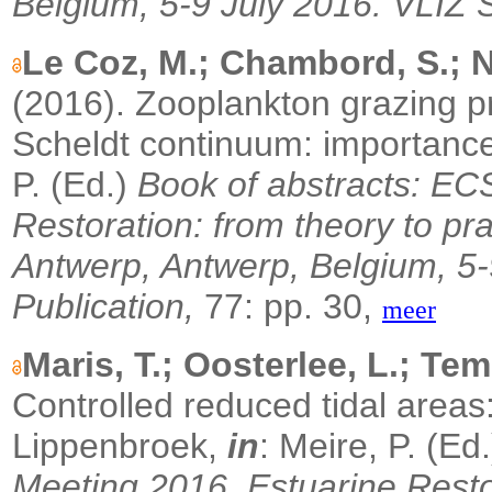
Belgium, 5-9 July 2016. VLIZ S
Le Coz, M.; Chambord, S.; Ne
(2016). Zooplankton grazing p
Scheldt continuum: importance 
P. (Ed.)
Book of abstracts: EC
Restoration: from theory to pra
Antwerp, Antwerp, Belgium, 5-
Publication,
77: pp. 30,
meer
Maris, T.; Oosterlee, L.; Te
Controlled reduced tidal areas
Lippenbroek,
in
: Meire, P. (Ed
Meeting 2016. Estuarine Restor