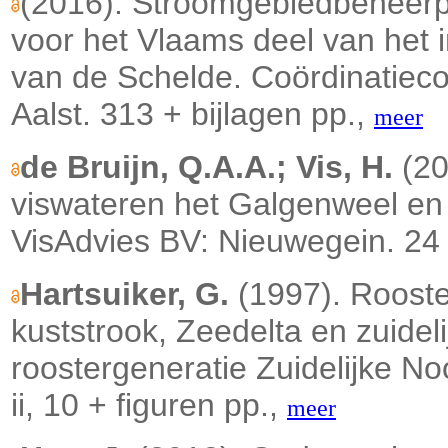
(2016). Stroomgebiedbeheerp
voor het Vlaams deel van het i
van de Schelde. Coördinatieco
Aalst. 313 + bijlagen pp.,
meer
de Bruijn, Q.A.A.; Vis, H.
(20
viswateren het Galgenweel en
VisAdvies BV: Nieuwegein. 24 
Hartsuiker, G.
(1997). Rooste
kuststrook, Zeedelta en zuidel
roostergeneratie Zuidelijke N
ii, 10 + figuren pp.,
meer