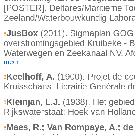
[POSTER]. Deltares/Maritieme To
Zeeland/Waterbouwkundig Laborator
JusBox
(2011). Sigmaplan GOG 
overstromingsgebied Kruibeke -
Waterwegen en Zeekanaal NV. Afd
meer
Keelhoff, A.
(1900). Projet de co
Kruisschans. Librairie Générale d
Kleinjan, L.J.
(1938). Het gebied
Rijkswaterstaat: Hoek van Holland
Maes, R.; Van Rompaye, A.; de 