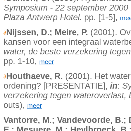
Symposium - 22 september 2000 '
Plaza Antwerp Hotel.
pp. [1-5],
me
Nijssen, D.; Meire, P.
(2001). Ov
kansen voor een integraal waterb
water, de beste verzekering tegen
pp. 1-10,
meer
Houthaeve, R.
(2001). Het water
ordening? [PRESENTATIE],
in
:
Sy
verzekering tegen wateroverlast, 
outs),
meer
Vantorre, M.; Vandevoorde, B.; D
E.; Mesuere, M.; Heylbroeck, B.