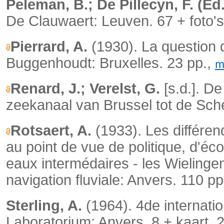
Peleman, B.; De Pillecyn, F. (Ed.
De Clauwaert: Leuven. 67 + foto's
Pierrard, A.
(1930). La question 
Buggenhoudt: Bruxelles. 23 pp.,
m
Renard, J.; Verelst, G.
[s.d.]. D
zeekanaal van Brussel tot de Scheld
Rotsaert, A.
(1933). Les différen
au point de vue de politique, d'éc
eaux intermédaires - les Wielingen 
navigation fluviale: Anvers. 110 pp
Sterling, A.
(1964). 4de internat
Laboratorium: Anvers. 8 + kaart, 2