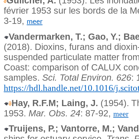
Guilcher, A.
(1953). Les inondati
février 1953 sur les bords de la 
3-19,
meer
Vandermarken, T.; Gao, Y.; Bae
(2018).
Dioxins, furans and dioxi
suspended particulate matter from
Coast: comparison of CALUX concen
samples.
Sci. Total Environ. 626
:
https://hdl.handle.net/10.1016/j.scit
Hay, R.F.M; Laing, J.
(1954). T
1953.
Mar. Obs. 24
: 87-92,
meer
Truijens, P.; Vantorre, M.; Vand
ships for estuary service.
Trans. R