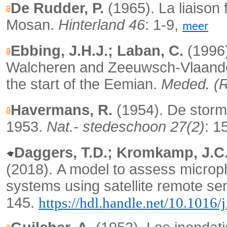
De Rudder, P.
(1965). La liaison 
Mosan.
Hinterland 46
: 1-9,
meer
Ebbing, J.H.J.; Laban, C.
(1996)
Walcheren and Zeeuwsch-Vlaander
the start of the Eemian.
Meded. (R
Havermans, R.
(1954). De stormv
1953.
Nat.- stedeschoon 27(2)
: 1
Daggers, T.D.; Kromkamp, J.C.;
(2018).
A model to assess microph
systems using satellite remote se
145.
https://hdl.handle.net/10.1016/