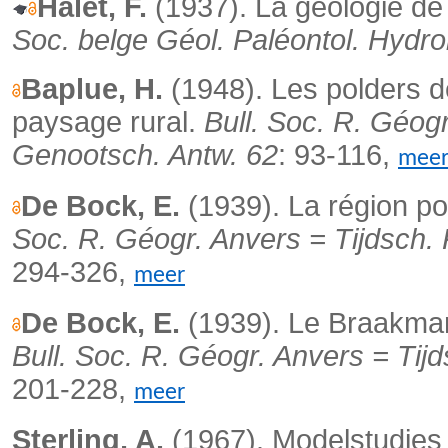
Halet, F.
(1937). La géologie de 
Soc. belge Géol. Paléontol. Hydro
Baplue, H.
(1948). Les polders de
paysage rural.
Bull. Soc. R. Géogr
Genootsch. Antw. 62
: 93-116,
mee
De Bock, E.
(1939). La région po
Soc. R. Géogr. Anvers = Tijdsch. 
294-326,
meer
De Bock, E.
(1939). Le Braakman 
Bull. Soc. R. Géogr. Anvers = Tij
201-228,
meer
Sterling, A.
(1967). Modelstudies