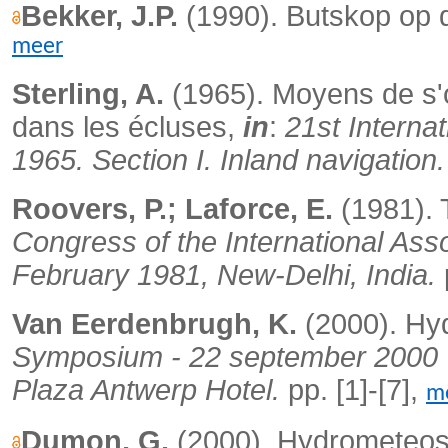
Bekker, J.P.
(1990). Butskop op 
meer
Sterling, A.
(1965). Moyens de s'o
dans les écluses,
in
:
21st Interna
1965.
Section I. Inland navigation.
Roovers, P.; Laforce, E.
(1981). 
Congress of the International Ass
February 1981, New-Delhi, India.
Van Eerdenbrugh, K.
(2000). Hyd
Symposium - 22 september 2000 '
Plaza Antwerp Hotel.
pp. [1]-[7],
m
Dumon, G.
(2000). Hydrometeo