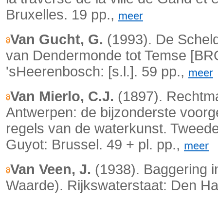
Bruxelles. 19 pp.,
meer
Van Gucht, G.
(1993). De Scheld
van Dendermonde tot Temse [BRO
'sHeerenbosch: [s.l.]. 59 pp.,
meer
Van Mierlo, C.J.
(1897). Rechtm
Antwerpen: de bijzonderste voorg
regels van de waterkunst. Tweede
Guyot: Brussel. 49 + pl. pp.,
meer
Van Veen, J.
(1938). Baggering i
Waarde). Rijkswaterstaat: Den Haa