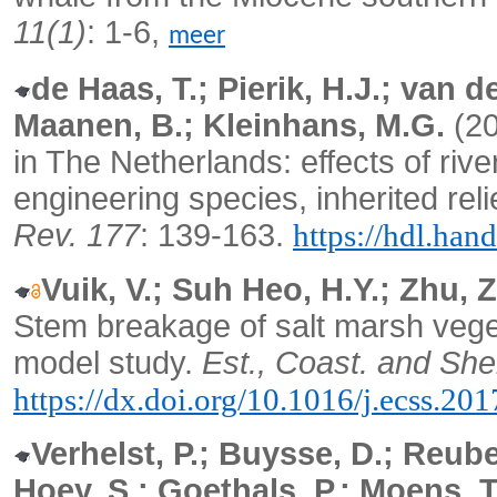
11(1)
: 1-6,
meer
de Haas, T.; Pierik, H.J.; van 
Maanen, B.; Kleinhans, M.G.
(20
in The Netherlands: effects of riv
engineering species, inherited rel
Rev. 177
: 139-163.
https://hdl.han
Vuik, V.; Suh Heo, H.Y.; Zhu, 
Stem breakage of salt marsh veget
model study.
Est., Coast. and Shel
https://dx.doi.org/10.1016/j.ecss.20
Verhelst, P.; Buysse, D.; Reube
Hoey, S.; Goethals, P.; Moens, T