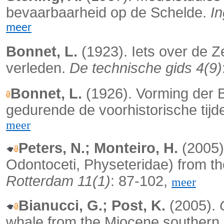
bevaarbaarheid op de Schelde.
I
meer
Bonnet, L.
(1923). Iets over de Z
verleden.
De technische gids 4(9)
Bonnet, L.
(1926). Vorming der B
gedurende de voorhistorische tijd
meer
Peters, N.; Monteiro, H.
(2005)
Odontoceti, Physeteridae) from t
Rotterdam 11(1)
: 87-102,
meer
Bianucci, G.; Post, K.
(2005).
whale from the Miocene southern