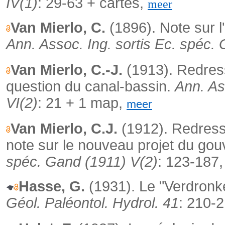
IV(1)
: 29-63 + cartes,
meer
Van Mierlo, C.
(1896). Note sur l
Ann. Assoc.
Ing. sortis Ec. spéc.
Van Mierlo, C.-J.
(1913).
Redress
question du canal-bassin.
Ann. As
VI(2)
: 21 + 1 map,
meer
Van Mierlo, C.J.
(1912). Redress
note sur le nouveau projet du go
spéc. Gand (1911) V(2)
: 123-187
Hasse, G.
(1931).
Le "Verdronk
Géol. Paléontol.
Hydrol. 41
: 210-