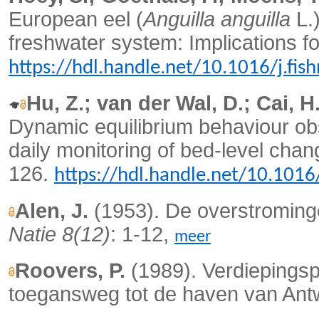
European eel (
Anguilla anguilla
L.)
freshwater system: Implications 
https://hdl.handle.net/10.1016/j.fis
Hu, Z.; van der Wal, D.; Cai, H
Dynamic equilibrium behaviour obs
daily monitoring of bed-level cha
126.
https://hdl.handle.net/10.101
Alen, J.
(1953). De overstroming
Natie 8(12)
: 1-12,
meer
Roovers, P.
(1989). Verdiepings
toegansweg tot de haven van An