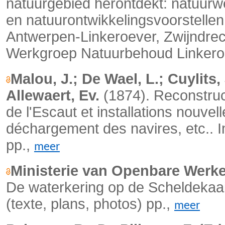
natuurgebied herontdekt: natuurw
en natuurontwikkelingsvoorstelle
Antwerpen-Linkeroever, Zwijndr
Werkgroep Natuurbehoud Linkeroe
Malou, J.; De Wael, L.; Cuylits, 
Allewaert, Ev.
(1874). Reconstruc
de l'Escaut et installations nouvel
déchargement des navires, etc..
I
pp.,
meer
Ministerie van Openbare Werke
De waterkering op de Scheldekaaien 
(texte, plans, photos) pp.,
meer