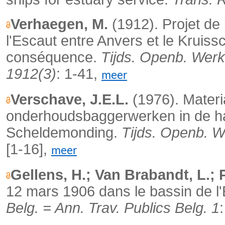
Verhaegen, M.
(1912). Projet de l
l'Escaut entre Anvers et le Kruiss
conséquence.
Tijds. Openb. Werke
1912(3)
: 1-41,
meer
Verschave, J.E.L.
(1976). Materi
onderhoudsbaggerwerken in de ha
Scheldemonding.
Tijds. Openb. W
[1-16],
meer
Gellens, H.; Van Brabandt, L.; P
12 mars 1906 dans le bassin de l
Belg. = Ann. Trav. Publics Belg. 1