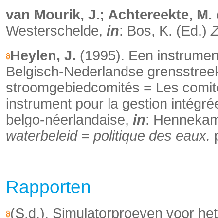
van Mourik, J.; Achtereekte, M.
Westerschelde,
in
: Bos, K. (Ed.)
Z
Heylen, J.
(1995). Een instrument
Belgisch-Nederlandse grensstree
stroomgebiedcomités = Les comités
instrument pour la gestion intégrée
belgo-néerlandaise,
in
: Hennekam
waterbeleid = politique des eaux.
p
Rapporten
(S.d.). Simulatorproeven voor h