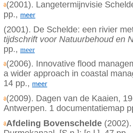
(2001). Langetermijnvisie Scheld
pp.,
meer
(2001). De Schelde: een rivier me
tijdschrift voor Natuurbehoud en
pp.,
meer
(2006). Innovative flood managem
a wider approach in coastal m
14 pp.,
meer
(2009). Dagen van de Kaaien, 19
Antwerpen. 1 documentatiemap p
Afdeling Bovenschelde
(2002).
Durmekanaal. [S.n.]: [s.l.].
47 pp.,