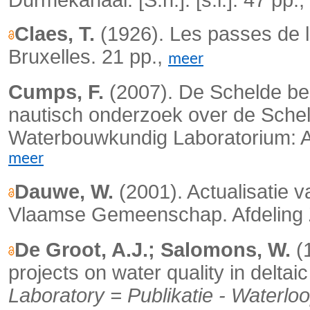
Claes, T.
(1926). Les passes de l
Bruxelles.
21 pp.,
meer
Cumps, F.
(2007). De Schelde bes
nautisch onderzoek over de Schel
Waterbouwkundig Laboratorium: An
meer
Dauwe, W.
(2001). Actualisatie v
Vlaamse Gemeenschap. Afdeling 
De Groot, A.J.; Salomons, W.
(
projects on water quality in deltai
Laboratory = Publikatie - Waterl